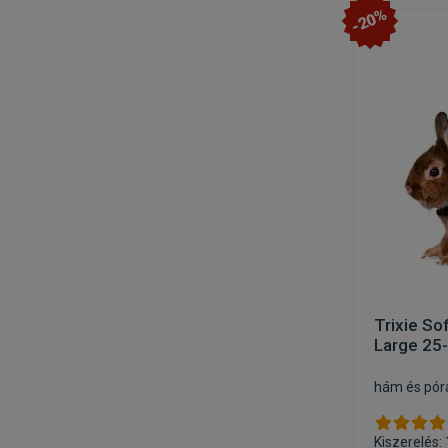
-20%
Trixie So
Large 25
hám és pór
Kiszerelés: