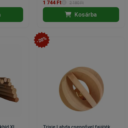
1 744 Ft
2 180 Ft
a
Kosárba
-20%
nkhíd XL
Trixie Labda csengővel fajáték