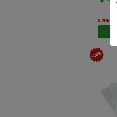
Raktáron
e
5 205 Ft
-20%