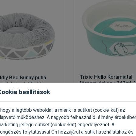
Trixie Hello Kerámiatál
ddly Bed Bunny puha
törpenyulaknak 240ml,
isállatoknak 35x15cm
Cookie beállítások
etetőtál rágcsálóknak
nyulaknak
hogy a legtöbb weboldal, a miénk is sütiket (cookie-kat) az
Kiszerelés: 1 Darab
 1 Darab
lapvető működéshez. A nagyobb felhasználói élmény érdekébe
Gyártó:
Trixie
ie
arketing jellegű sütiket (cookie-kat) engedélyezhet. A
Egységár: 1 434 Ft / db
 205 Ft / db
öngészés folytatásával Ön hozzájárul a sütik használatához és