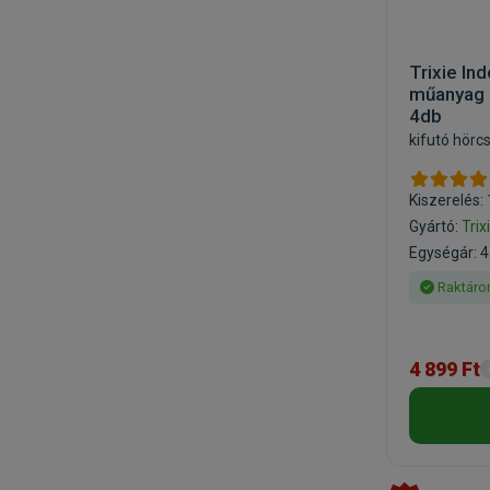
Trixie Ind
műanyag
4db
kifutó hörc
Kiszerelés:
Gyártó:
Trix
Egységár: 4
Raktáro
4 899 Ft