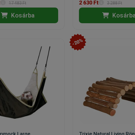
t
2 630 Ft
17 483 Ft
3 288 Ft
Kosárba
Kosárb
-20%
ammock Large
Trixie Natural Living Rö