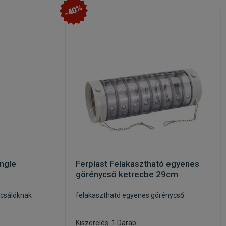
-40%
ngle
Ferplast Felakasztható egyenes
görénycső ketrecbe 29cm
gcsálóknak
felakasztható egyenes görénycső
Kiszerelés: 1 Darab