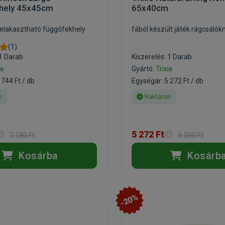
hely 45x45cm
65x40cm
felakasztható függőfekhely
fából készült játék rágcsálók
(1)
 1 Darab
Kiszerelés: 1 Darab
ie
Gyártó:
Trixie
 744 Ft / db
Egységár: 5 272 Ft / db
n
Raktáron
5 272 Ft
2 180 Ft
6 590 Ft
Kosárba
Kosárb
-20%