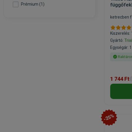
Prémium (1)
függőfek
ketrecben 
Kiszerelés:
Gyártó:
Trix
Egységár: 1
Raktáro
1 744 Ft
-25%