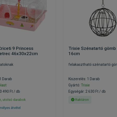
Criceti 9 Princess
Trixie Szénatartó gömb
etrec 46x30x22cm
16cm
llatoknak
felakasztható szénatartó g
 1 Darab
Kiszerelés: 1 Darab
last
Gyártó:
Trixie
0 490 Ft / db
Egységár: 2 630 Ft / db
, utolsó darabok
Raktáron
élyes átvétel