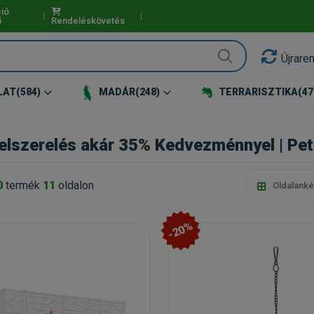
ió
ő
Rendeléskövetés
Újrare
LAT
(584)
MADÁR
(248)
TERRARISZTIKA
(47
 felszerelés akár 35% Kedvezménnyel | Pet
0
termék
11
oldalon
Oldalanké
-20%