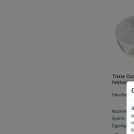
Trixie Cu
fekhely k
fekvőhely 
A
Kiszerelés:
a
Gyártó:
Trix
m
Egységár: 5
b