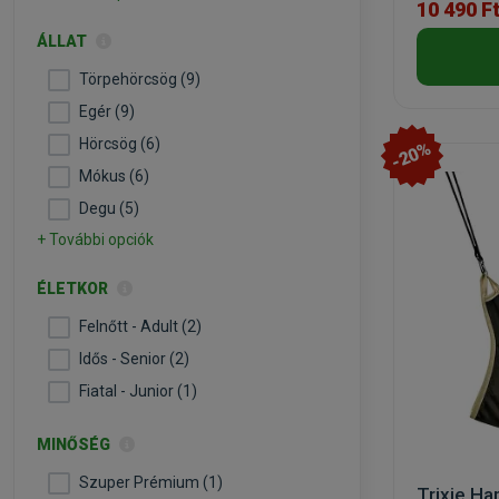
10 490 F
ÁLLAT
Törpehörcsög (9)
Egér (9)
Hörcsög (6)
-20%
Mókus (6)
Degu (5)
+ További opciók
ÉLETKOR
Felnőtt - Adult (2)
Idős - Senior (2)
Fiatal - Junior (1)
MINŐSÉG
Szuper Prémium (1)
Trixie H