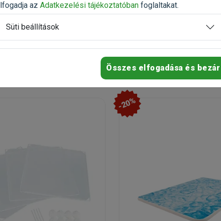
Raktáron
, utolsó darabok
lfogadja az
Adatkezelési tájékoztatóban
foglaltakat.
Süti beállítások
1 434 Ft
1 793 Ft
6 940 Ft
Kosárb
Kosárba
Összes elfogadása és bezár
-20%