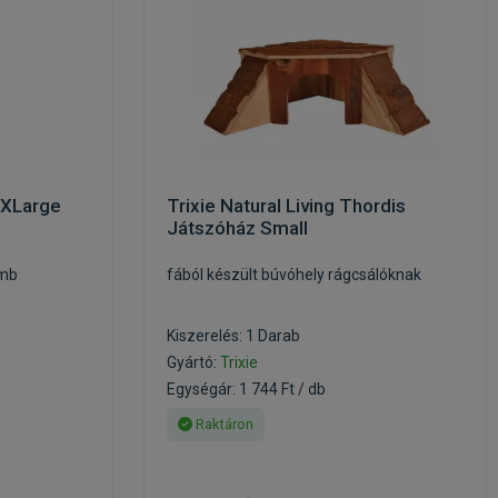
 XLarge
Trixie Natural Living Thordis
Játszóház Small
ömb
fából készült búvóhely rágcsálóknak
Kiszerelés: 1 Darab
Gyártó:
Trixie
Egységár: 1 744 Ft / db
Raktáron