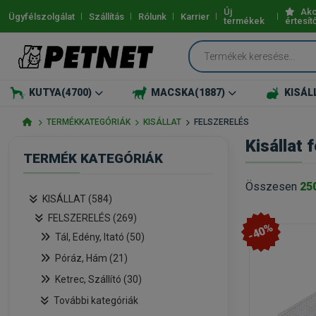
Új
Akc
Ügyfélszolgálat
Szállítás
Rólunk
Karrier
termékek
értesít
KUTYA
(4700)
MACSKA
(1887)
KISÁL
TERMÉKKATEGÓRIÁK
KISÁLLAT
FELSZERELÉS
Kisállat
TERMÉK KATEGÓRIÁK
Összesen
25
KISÁLLAT (584)
FELSZERELÉS (269)
-40%
Tál, Edény, Itató (50)
Póráz, Hám (21)
Ketrec, Szállító (30)
További kategóriák