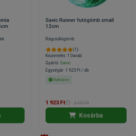
ámia
Savic Runner futógömb small
25cm
12cm
nek
Rágcsálógömb
(1)
Kiszerelés: 1 Darab
Gyártó:
Savic
Egységár: 1 923 Ft / db
Raktáron
1 923 Ft
2 137 Ft
a
Kosárba