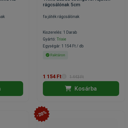
rágcsálónak 5cm
nak
fa játék rágcsálónak
Kiszerelés: 1 Darab
Gyártó:
Trixie
Egységár: 1 154 Ft / db
Raktáron
1 154 Ft
1 443 Ft
a
Kosárba
-20%