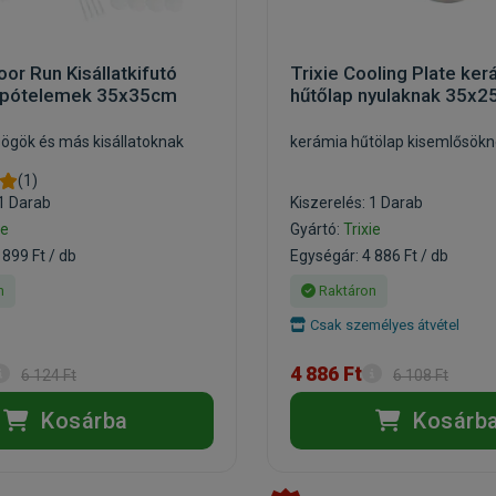
oor Run Kisállatkifutó
Trixie Cooling Plate ker
 pótelemek 35x35cm
hűtőlap nyulaknak 35x
sögök és más kisállatoknak
kerámia hűtölap kisemlősök
(1)
 1 Darab
Kiszerelés: 1 Darab
ie
Gyártó:
Trixie
 899 Ft / db
Egységár: 4 886 Ft / db
n
Raktáron
Csak személyes átvétel
4 886 Ft
6 124 Ft
6 108 Ft
Kosárba
Kosárb