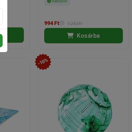
Raktáron
994 Ft
1 243 Ft
a
Kosárba
-10%