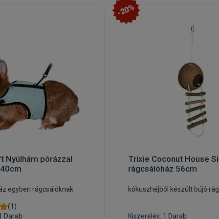
-20%
ft Nyúlhám pórázzal
Trixie Coconut House Si
-40cm
rágcsálóház 56cm
áz egyben rágcsálóknak
kókuszhéjból készült bújó rá
(1)
 1 Darab
Kiszerelés: 1 Darab