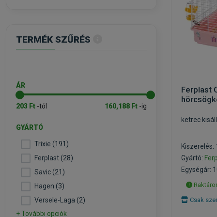
TERMÉK SZŰRÉS
ÁR
Ferplast 
hörcsögk
203 Ft
-tól
160,188 Ft
-ig
ketrec kisá
GYÁRTÓ
Trixie (191)
Kiszerelés:
Ferplast (28)
Gyártó:
Ferp
Egységár: 1
Savic (21)
Raktáron
Hagen (3)
Versele-Laga (2)
Csak szem
+ További opciók