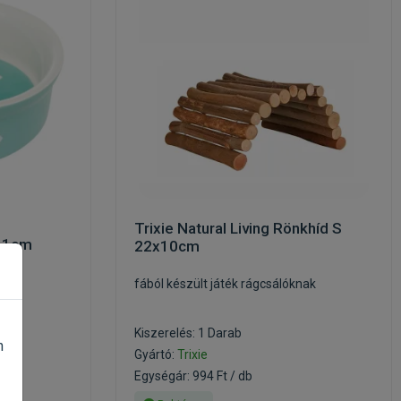
Trixie Natural Living Rönkhíd S
 11cm
22x10cm
fából készült játék rágcsálóknak
Kiszerelés: 1 Darab
n
Gyártó:
Trixie
Egységár: 994 Ft / db