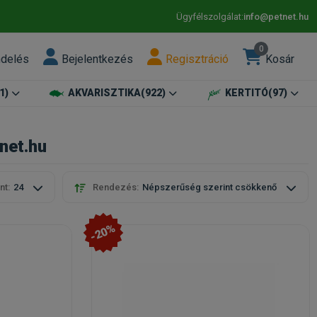
Ügyfélszolgálat:
info@petnet.hu
0
ndelés
Bejelentkezés
Regisztráció
Kosár
1)
AKVARISZTIKA
(922)
KERTITÓ
(97)
net.hu
nt:
24
Rendezés:
Népszerűség szerint csökkenő
-20%