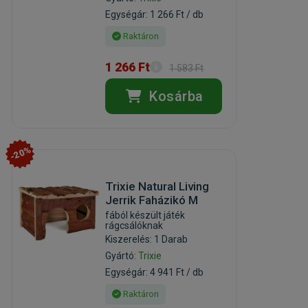
Egységár: 1 266 Ft / db
Raktáron
1 266 Ft
1 583 Ft
Kosárba
-20%
Trixie Natural Living
Jerrik Faházikó M
fából készült játék
rágcsálóknak
Kiszerelés: 1 Darab
Gyártó:
Trixie
Egységár: 4 941 Ft / db
Raktáron