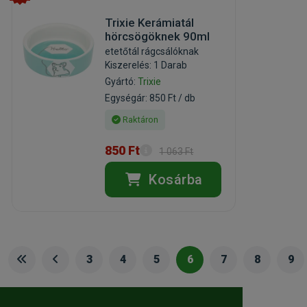
Trixie Kerámiatál
hörcsögöknek 90ml
etetőtál rágcsálóknak
Kiszerelés: 1 Darab
Gyártó:
Trixie
Egységár: 850 Ft / db
Raktáron
850 Ft
1 063 Ft
Kosárba
3
4
5
6
7
8
9