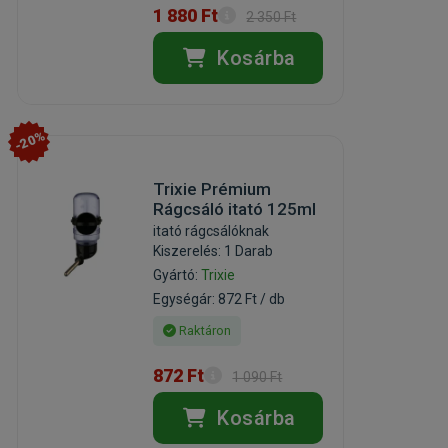
1 880 Ft
2 350 Ft
Kosárba
-20%
Trixie Prémium
Rágcsáló itató 125ml
itató rágcsálóknak
Kiszerelés: 1 Darab
Gyártó:
Trixie
Egységár: 872 Ft / db
Raktáron
872 Ft
1 090 Ft
Kosárba