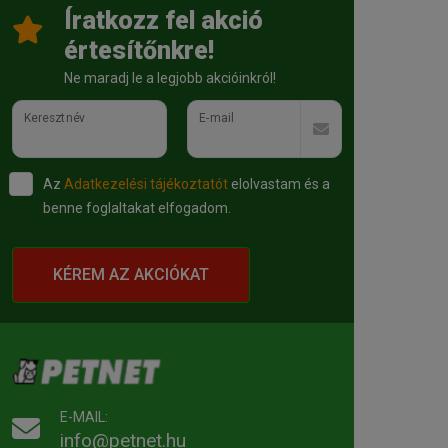
Íratkozz fel akció
értesítőnkre!
Ne maradj le a legjobb akcióinkról!
Keresztnév
E-mail
Az
Adatkezelési tájékoztatót
elolvastam és a
benne foglaltakat elfogadom.
KÉREM AZ AKCIÓKAT
E-MAIL:
info@petnet.hu