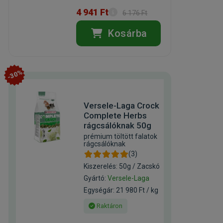
4 941 Ft
6 176 Ft
Kosárba
-30%
Versele-Laga Crock
Complete Herbs
rágcsálóknak 50g
prémium töltött falatok
rágcsálóknak
(3)
Kiszerelés: 50g / Zacskó
Gyártó:
Versele-Laga
Egységár: 21 980 Ft / kg
Raktáron