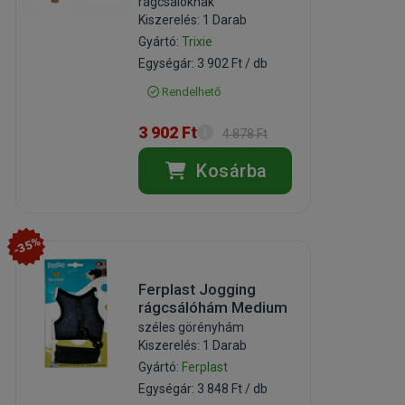
rágcsálóknak
Kiszerelés: 1 Darab
Gyártó:
Trixie
Egységár: 3 902 Ft / db
Rendelhető
3 902 Ft
4 878 Ft
Kosárba
-35%
Ferplast Jogging
rágcsálóhám Medium
széles görényhám
Kiszerelés: 1 Darab
Gyártó:
Ferplast
Egységár: 3 848 Ft / db