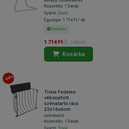
Állvány futókerékhez
Kiszerelés: 1 Darab
Gyártó:
Savic
Egységár: 1 714 Ft / db
Raktáron
1 714 Ft
1 904 Ft
Kosárba
-20%
Trixie Fedeles
vékonyított
szénatartó rács
22x16x6cm
szénatartó
Kiszerelés: 1 Darab
Gyártó:
Trixie