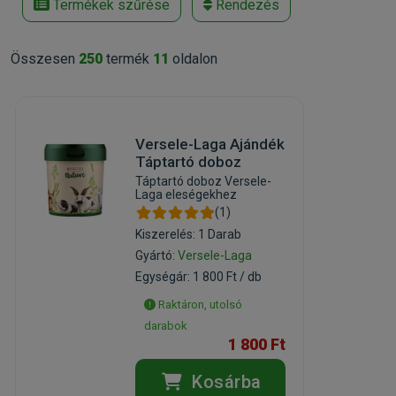
Termékek szűrése
Rendezés
Összesen
250
termék
11
oldalon
Versele-Laga Ajándék
Táptartó doboz
Táptartó doboz Versele-
Laga eleségekhez
(1)
Kiszerelés: 1 Darab
Gyártó:
Versele-Laga
Egységár: 1 800 Ft / db
Raktáron, utolsó
darabok
1 800 Ft
Kosárba