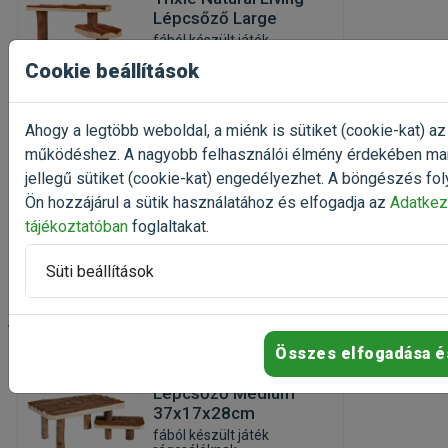
Lépcsőző Large
fából készült játék
rágcsálóknak
Cookie beállítások
Kiszerelés: 1 Darab
Gyártó:
Trixie
Egységár: 3 902 Ft / db
Ahogy a legtöbb weboldal, a miénk is sütiket (cookie-kat) az
működéshez. A nagyobb felhasználói élmény érdekében ma
Rendelhető
jellegű sütiket (cookie-kat) engedélyezhet. A böngészés fol
3 902 Ft
4 878 Ft
Ön hozzájárul a sütik használatához és elfogadja az
Adatkez
tájékoztatóban
foglaltakat.
Kosárba
Süti beállítások
-20%
Összes elfogadása é
Trixie Natural Living
Lépcsőző Medium
37x17x28cm
fából készült játék