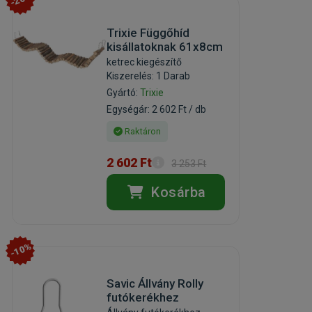
Trixie Függőhíd
kisállatoknak 61x8cm
ketrec kiegészítő
Kiszerelés: 1 Darab
Gyártó:
Trixie
Egységár: 2 602 Ft / db
Raktáron
2 602 Ft
3 253 Ft
Kosárba
-10%
Savic Állvány Rolly
futókerékhez