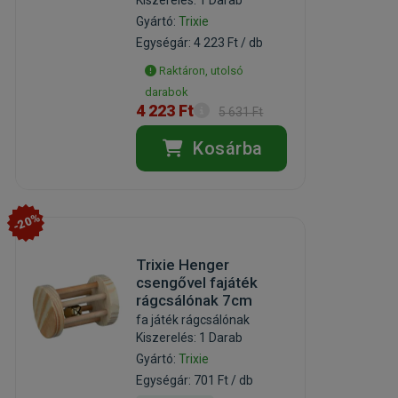
Gyártó:
Trixie
Egységár: 4 223 Ft / db
Raktáron, utolsó
darabok
4 223 Ft
5 631 Ft
Kosárba
-20%
Trixie Henger
csengővel fajáték
rágcsálónak 7cm
fa játék rágcsálónak
Kiszerelés: 1 Darab
Gyártó:
Trixie
Egységár: 701 Ft / db