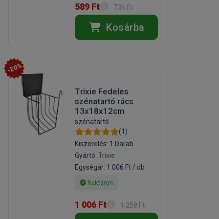
589 Ft
736 Ft
Kosárba
-20%
Trixie Fedeles
szénatartó rács
13x18x12cm
szénatartó
(1)
Kiszerelés: 1 Darab
Gyártó:
Trixie
Egységár: 1 006 Ft / db
Raktáron
1 006 Ft
1 258 Ft