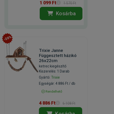
1 099 Ft
1 570 Ft
Kosárba
-20%
Trixie Janne
Függesztett házikó
26x22cm
ketrec kiegészítő
Kiszerelés: 1 Darab
Gyártó:
Trixie
Egységár: 4 886 Ft / db
Rendelhető
4 886 Ft
6 108 Ft
Kosárba