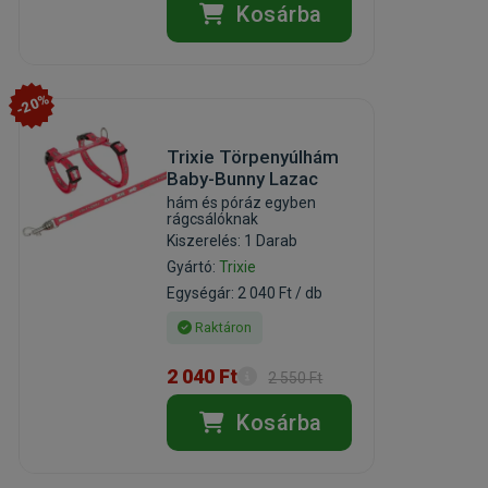
Kosárba
-20%
Trixie Törpenyúlhám
Baby-Bunny Lazac
hám és póráz egyben
rágcsálóknak
Kiszerelés: 1 Darab
Gyártó:
Trixie
Egységár: 2 040 Ft / db
Raktáron
2 040 Ft
2 550 Ft
Kosárba