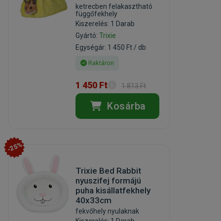
ketrecben felakasztható
függőfekhely
Kiszerelés: 1 Darab
Gyártó:
Trixie
Egységár: 1 450 Ft / db
Raktáron
1 450 Ft
1 813 Ft
Kosárba
-25%
Trixie Bed Rabbit
nyuszifej formájú
puha kisállatfekhely
40x33cm
fekvőhely nyulaknak
Kiszerelés: 1 Darab