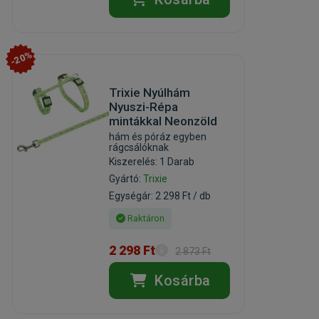
-20%
Trixie Nyúlhám
Nyuszi-Répa
mintákkal Neonzöld
hám és póráz egyben
rágcsálóknak
Kiszerelés: 1 Darab
Gyártó:
Trixie
Egységár: 2 298 Ft / db
Raktáron
2 298 Ft
2 873 Ft
Kosárba