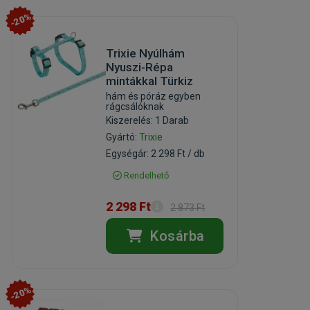
-20%
Trixie Nyúlhám
Nyuszi-Répa
mintákkal Türkiz
hám és póráz egyben
rágcsálóknak
Kiszerelés: 1 Darab
Gyártó:
Trixie
Egységár: 2 298 Ft / db
Rendelhető
2 298 Ft
2 873 Ft
Kosárba
-20%