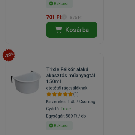
Raktáron
701 Ft
876 Ft
Kosárba
-20%
Trixie Félkör alakú
akasztós műanyagtál
150ml
etetőtál rágcsálóknak
(1)
Kiszerelés: 1 db / Csomag
Gyártó:
Trixie
Egységár: 589 Ft / db
Raktáron