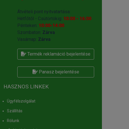
Átvételi pont nyitvatartása:
Hétfőtől - Csütörtökig:
10:00 - 16:00
Pénteken:
10:00-14:00
Szombaton:
Zárva
Vasárnap:
Zárva
Termék reklamáció bejelentése
Panasz bejelentése
HASZNOS LINKEK
Ügyfélszolgálat
Szállítás
Rólunk