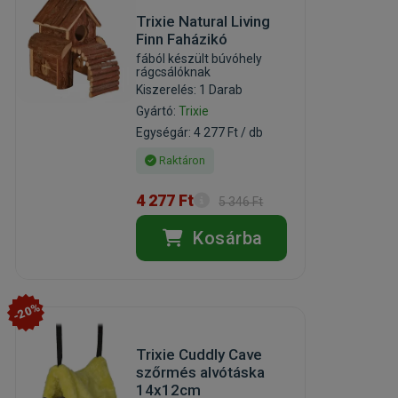
Trixie Natural Living
Finn Faházikó
fából készült búvóhely
rágcsálóknak
Kiszerelés: 1 Darab
Gyártó:
Trixie
Egységár: 4 277 Ft / db
Raktáron
4 277 Ft
5 346 Ft
Kosárba
-20%
Trixie Cuddly Cave
szőrmés alvótáska
14x12cm