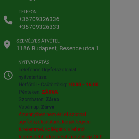
TELEFON:
+36709326336
+36709326333
SZEMÉLYES ÁTVÉTEL:
1186 Budapest, Besence utca 1.
NYITVATARTÁS:
Telefonos Ügyfélszolgálat
nyitvatartása:
Hétfőtől - Csütörtökig:
10:00 - 16:00
Pénteken:
ZÁRVA
Szombaton:
Zárva
Vasárnap:
Zárva
Amennyiben nem éri el azonnal
ügyfélszolgálatunk, kérjük legyen
türelemmel, kollégánk a lehető
legrövidebb időn belül visszahivja Önt!