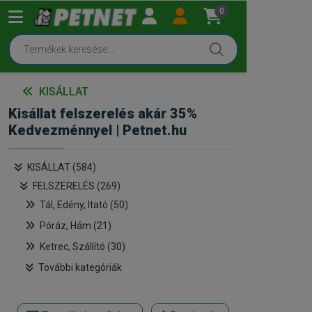
0
KISÁLLAT
Kisállat felszerelés akár 35%
Kedvezménnyel | Petnet.hu
KISÁLLAT (584)
FELSZERELÉS (269)
Tál, Edény, Itató (50)
Póráz, Hám (21)
Ketrec, Szállító (30)
További kategóriák