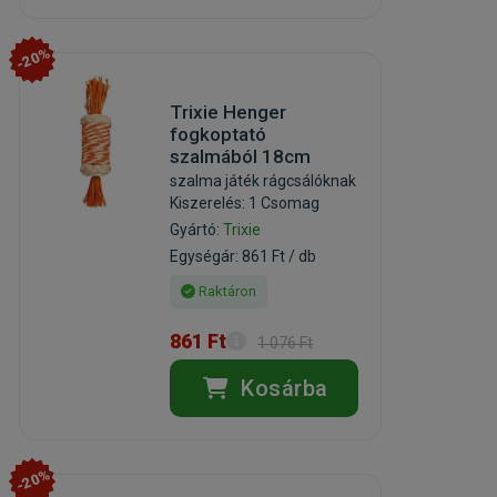
-20%
Trixie Henger
fogkoptató
szalmából 18cm
szalma játék rágcsálóknak
Kiszerelés: 1 Csomag
Gyártó:
Trixie
Egységár: 861 Ft / db
Raktáron
861 Ft
1 076 Ft
Kosárba
-20%