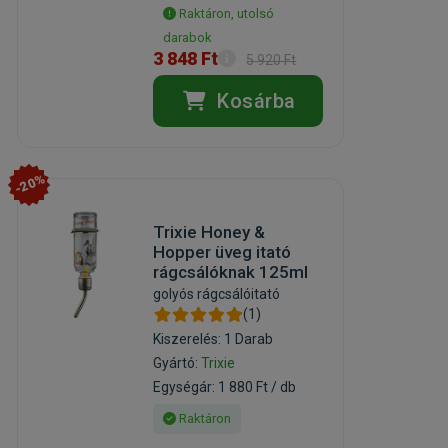
Raktáron, utolsó
darabok
3 848 Ft
5 920 Ft
Kosárba
-20%
Trixie Honey &
Hopper üveg itató
rágcsálóknak 125ml
golyós rágcsálóitató
(1)
Kiszerelés: 1 Darab
Gyártó:
Trixie
Egységár: 1 880 Ft / db
Raktáron