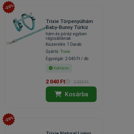
-20%
Trixie Törpenyúlhám
Baby-Bunny Türkiz
hám és póráz egyben
rágcsálóknak
Kiszerelés: 1 Darab
Gyártó:
Trixie
Egységár: 2 040 Ft / db
Raktáron
2 040 Ft
2 550 Ft
Kosárba
-20%
Trixie Natural Living