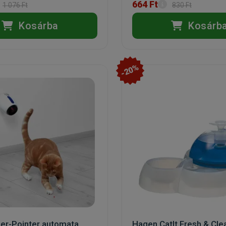
664 Ft
1 076 Ft
830 Ft
Kosárba
Kosárb
-20%
ser-Pointer automata
Hagen CatIt Fresh & Cle