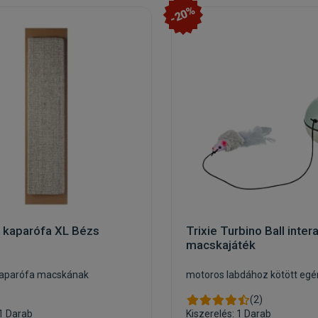
-20%
li kaparófa XL Bézs
Trixie Turbino Ball intera
macskajáték
 kaparófa macskának
motoros labdához kötött egé
(2)
 1 Darab
Kiszerelés: 1 Darab