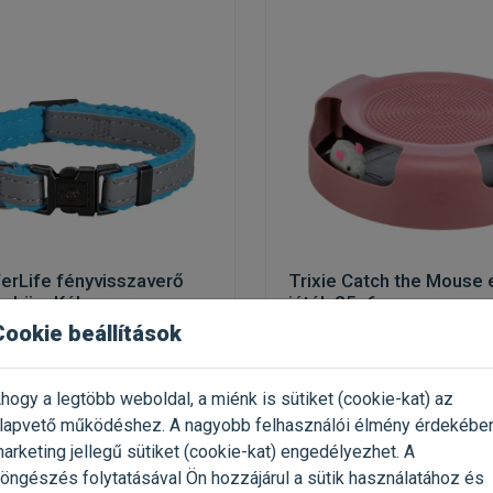
ferLife fényvisszaverő
Trixie Catch the Mouse
akörv Kék
játék 25x6cm
Cookie beállítások
acskának
egérfogó macskajáték
(2)
hogy a legtöbb weboldal, a miénk is sütiket (cookie-kat) az
 1 Darab
Kiszerelés: 1 Darab
lapvető működéshez. A nagyobb felhasználói élmény érdekébe
ie
Gyártó:
Trixie
arketing jellegű sütiket (cookie-kat) engedélyezhet. A
28 Ft / db
Egységár: 2 515 Ft / db
öngészés folytatásával Ön hozzájárul a sütik használatához és