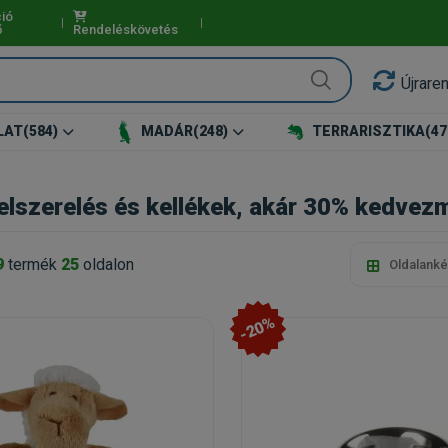
ió
ő
Rendeléskövetés
Újrare
LAT
(584)
MADÁR
(248)
TERRARISZTIKA
(47
lszerelés és kellékek, akár 30% kedvezm
9
termék
25
oldalon
Oldalanké
-20%