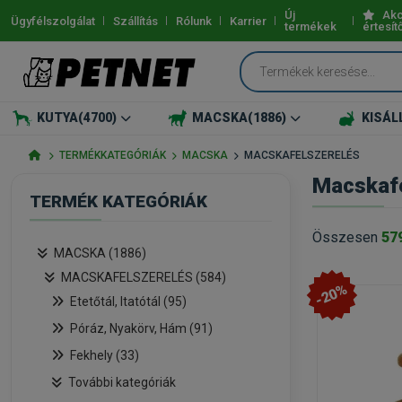
Új
Akc
Ügyfélszolgálat
Szállítás
Rólunk
Karrier
termékek
értesít
KUTYA
(4700)
MACSKA
(1886)
KISÁL
TERMÉKKATEGÓRIÁK
MACSKA
MACSKAFELSZERELÉS
Macskafe
TERMÉK KATEGÓRIÁK
Összesen
57
MACSKA (1886)
MACSKAFELSZERELÉS (584)
-20%
Etetőtál, Itatótál (95)
Póráz, Nyakörv, Hám (91)
Fekhely (33)
További kategóriák