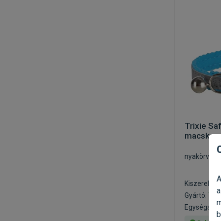
Trixie Sa
macskany
nyakörv m
A
Kiszerelés:
a
Gyártó:
Trix
m
Egységár: 5
b