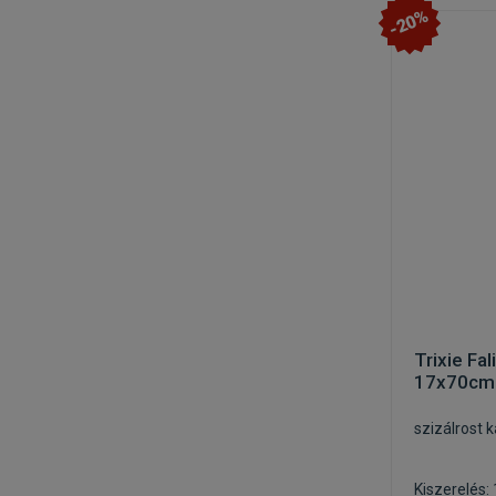
-20%
Trixie Fa
17x70cm
szizálrost
Kiszerelés: