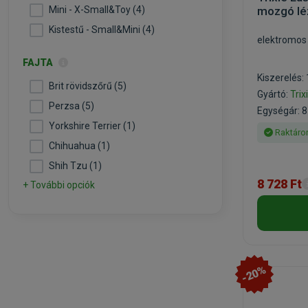
Mini - X-Small&Toy (4)
mozgó lé
Kistestű - Small&Mini (4)
elektromos 
FAJTA
Kiszerelés:
Brit rövidszőrű (5)
Gyártó:
Trix
Perzsa (5)
Egységár: 8
Yorkshire Terrier (1)
Raktáro
Chihuahua (1)
Shih Tzu (1)
8 728 Ft
+ További opciók
-20%