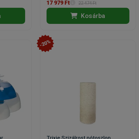
17 979 Ft
22 474 Ft
a
Kosárba
-20%
ar
Trixie Szizálrost pótoszlop