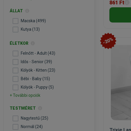
861 Ft
ÁLLAT
Macska (499)
Kutya (13)
-20%
ÉLETKOR
Felnőtt - Adult (43)
Idős - Senior (39)
Kölyök - Kitten (23)
Bébi - Baby (15)
Kölyök - Puppy (5)
+ További opciók
TESTMÉRET
Nagytestű (25)
Normál (24)
Trixie La