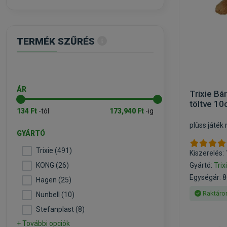
TERMÉK SZŰRÉS
ÁR
Trixie B
töltve 1
134 Ft
-tól
173,940 Ft
-ig
plüss játé
GYÁRTÓ
Trixie (491)
Kiszerelés:
KONG (26)
Gyártó:
Trix
Egységár: 8
Hagen (25)
Raktáro
Nunbell (10)
Stefanplast (8)
+ További opciók