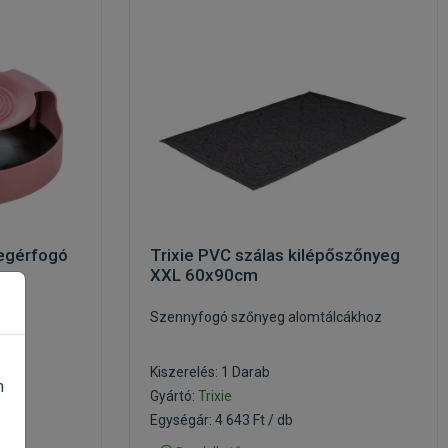
 egérfogó
Trixie PVC szálas kilépőszőnyeg
XXL 60x90cm
Szennyfogó szőnyeg alomtálcákhoz
Kiszerelés: 1 Darab
n
Gyártó:
Trixie
Egységár: 4 643 Ft / db