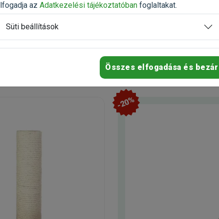
n
Rendelhető
lfogadja az
Adatkezelési tájékoztatóban
foglaltakat.
Süti beállítások
2 515 Ft
660 Ft
3 353 Ft
Kosárba
Kosárb
Összes elfogadása és bezár
-20%