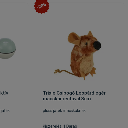
-20%
ktív
Trixie Csipogó Leopárd egér
macskamentával 8cm
rjáték
plüss játék macskáknak
Kiszerelés: 1 Darab