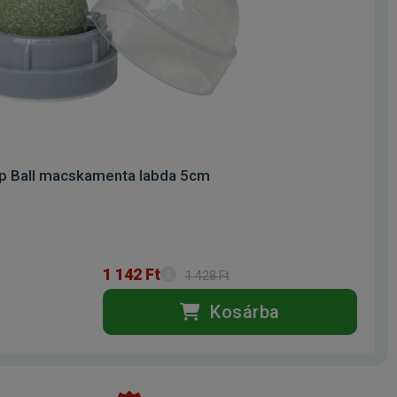
ip Ball macskamenta labda 5cm
1 142 Ft
1 428 Ft
Kosárba