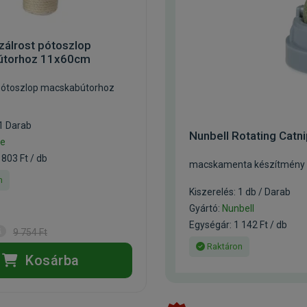
izálrost pótoszlop
útorhoz 11x60cm
 pótoszlop macskabútorhoz
 1 Darab
Nunbell Rotating Catn
ie
 803 Ft / db
macskamenta készítmény
n
Kiszerelés: 1 db / Darab
Gyártó:
Nunbell
Egységár: 1 142 Ft / db
9 754 Ft
Raktáron
Kosárba