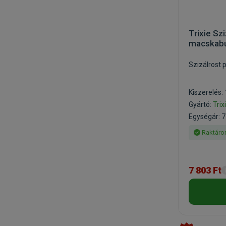
Trixie Sz
macskab
Szizálrost
Kiszerelés:
Gyártó:
Trix
Egységár: 7
Raktáro
7 803 Ft