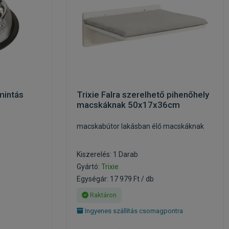
 mintás
Trixie Falra szerelhető pihenőhely
macskáknak 50x17x36cm
macskabútor lakásban élő macskáknak
Kiszerelés: 1 Darab
Gyártó:
Trixie
Egységár: 17 979 Ft / db
Raktáron
Ingyenes szállítás csomagpontra