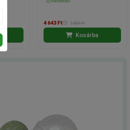
Rendelhető
4 643 Ft
5 804 Ft
a
Kosárba