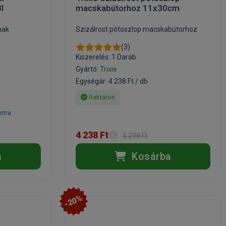
l
macskabútorhoz 11x30cm
nak
Szizálrost pótoszlop macskabútorhoz
(3)
Kiszerelés: 1 Darab
Gyártó:
Trixie
Egységár: 4 238 Ft / db
Raktáron
ntra
4 238 Ft
5 298 Ft
a
Kosárba
-20%