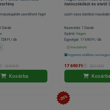
zerfény
itatószökőkút és etető 3
macskajáték cserélhető fejjel
szűrt vizes itatókút macskák
 1 Darab
Kiszerelés: 1 Darab
ie
Gyártó:
Hagen
 728 Ft / db
Egységár: 17 690 Ft / db
n
Rendelhető
Ingyenes szállítás csomagpo
17 690 Ft
10 910 Ft
22 113 Ft
Kosárba
Kosárb
-25%