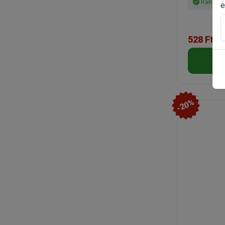
Raktáro
e
528 Ft
-20%