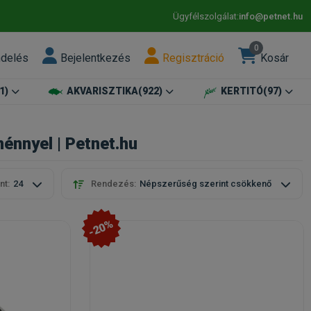
Ügyfélszolgálat:
info@petnet.hu
0
ndelés
Bejelentkezés
Regisztráció
Kosár
1)
AKVARISZTIKA
(922)
KERTITÓ
(97)
énnyel | Petnet.hu
nt:
24
Rendezés:
Népszerűség szerint csökkenő
-20%