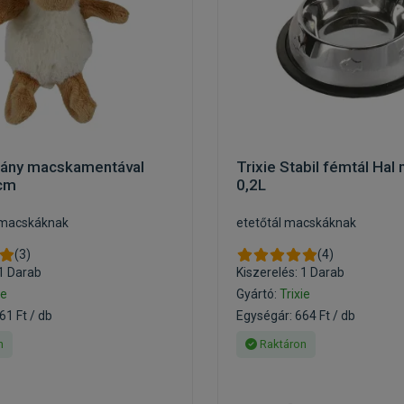
árány macskamentával
Trixie Stabil fémtál Hal
0cm
0,2L
k macskáknak
etetőtál macskáknak
(3)
(4)
 1 Darab
Kiszerelés: 1 Darab
ie
Gyártó:
Trixie
61 Ft / db
Egységár: 664 Ft / db
n
Raktáron