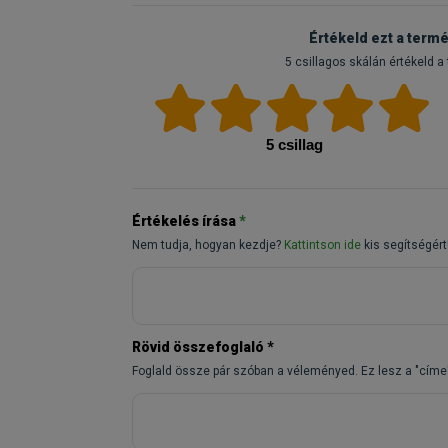
Értékeld ezt a termé
5 csillagos skálán értékeld a
5 csillag
Értékelés írása
*
Nem tudja, hogyan kezdje?
Kattintson ide
kis segítségért
Rövid összefoglaló
*
Foglald össze pár szóban a véleményed. Ez lesz a "címe