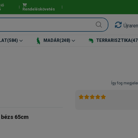
ió
ő
Rendeléskövetés
Újrare
LAT
(584)
MADÁR
(248)
TERRARISZTIKA
(47
Így fog megjele
y bézs 65cm