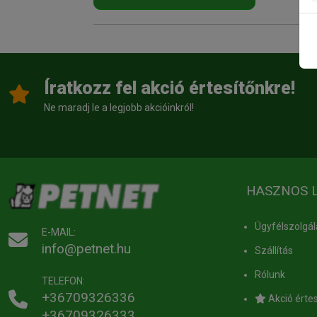
Íratkozz fel akció értesítőnkre!
Ne maradj le a legjobb akcióinkról!
HASZNOS 
Ügyfélszolgál
E-MAIL:
info@petnet.hu
Szállítás
Rólunk
TELEFON:
+36709326336
Akció értes
+36709326333