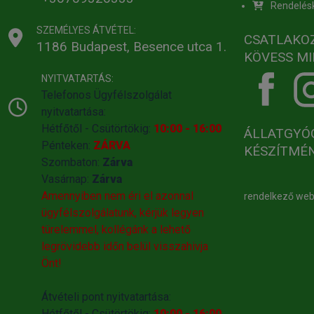
Rendelés
SZEMÉLYES ÁTVÉTEL:
CSATLAKO
1186 Budapest, Besence utca 1.
KÖVESS MI
NYITVATARTÁS:
Telefonos Ügyfélszolgálat
nyitvatartása:
Hétfőtől - Csütörtökig:
10:00 - 16:00
ÁLLATGYÓ
Pénteken:
ZÁRVA
KÉSZÍTMÉ
Szombaton:
Zárva
Vasárnap:
Zárva
Amennyiben nem éri el azonnal
rendelkező we
ügyfélszolgálatunk, kérjük legyen
türelemmel, kollégánk a lehető
legrövidebb időn belül visszahivja
Önt!
Átvételi pont nyitvatartása:
Hétfőtől - Csütörtökig:
10:00 - 16:00