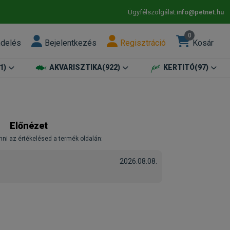
Ügyfélszolgálat:
info@petnet.hu
0
ndelés
Bejelentkezés
Regisztráció
Kosár
1)
AKVARISZTIKA
(922)
KERTITÓ
(97)
Előnézet
nni az értékelésed a termék oldalán:
2026.08.08.