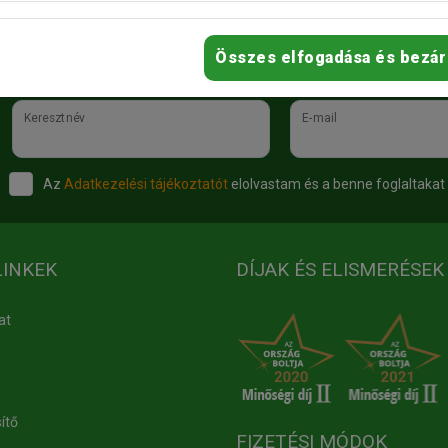
Összes elfogadása és bezár
Keresztnév
E-mail
Az
Adatkezelési tájékoztatót
elolvastam és a benne foglaltakat
LINKEK
DÍJAK ÉS ELISMERÉSEK
at
ítő
FIZETÉSI MÓDOK