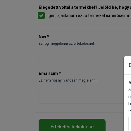
Elégedett voltál a termékkel? Jelöld be, hogy
Igen, ajánlanám ezt a terméket ismerőseimn
Név
*
Ez fog megjelenni az értékelésnél.
Email cím
*
Ez nem fog nyilvánosan megjelenni.
A
a
m
b
e
Értékelés beküldése