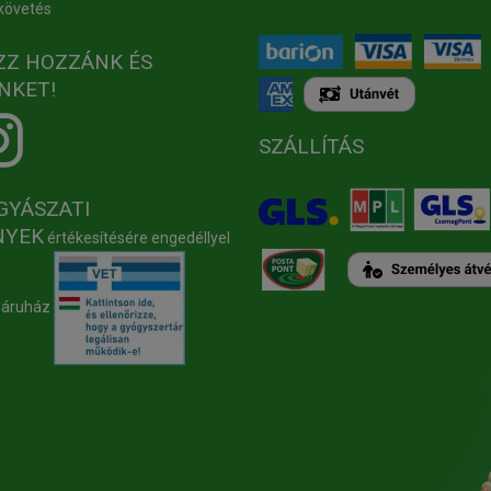
követés
ZZ HOZZÁNK ÉS
NKET!
SZÁLLÍTÁS
GYÁSZATI
NYEK
értékesítésére engedéllyel
báruház