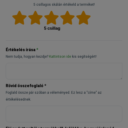
5 csillagos skálán értékeld a terméket!
5 csillag
Értékelés írása
*
Nem tudja, hogyan kezdje?
Kattintson ide
kis segítségért!
Rövid összefoglaló
*
Foglald össze pár szóban a véleményed. Ez lesz a "címe" az
értékelésednek.