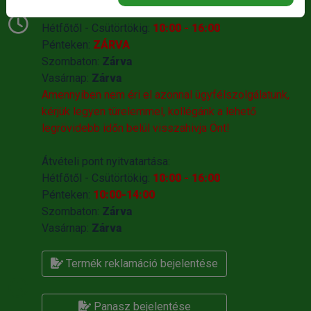
Telefonos Ügyfélszolgálat nyitvatartása:
Hétfőtől - Csütörtökig:
10:00 - 16:00
Pénteken:
ZÁRVA
Szombaton:
Zárva
Vasárnap:
Zárva
Amennyiben nem éri el azonnal ügyfélszolgálatunk,
kérjük legyen türelemmel, kollégánk a lehető
legrövidebb időn belül visszahivja Önt!
Átvételi pont nyitvatartása:
Hétfőtől - Csütörtökig:
10:00 - 16:00
Pénteken:
10:00-14:00
Szombaton:
Zárva
Vasárnap:
Zárva
Termék reklamáció bejelentése
Panasz bejelentése