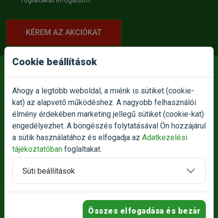
foglaltakat elfogadom.
KÉREM AZ AKCIÓKAT
Cookie beállítások
Ahogy a legtöbb weboldal, a miénk is sütiket (cookie-
kat) az alapvető működéshez. A nagyobb felhasználói
E-MAIL:
info@petnet.hu
élmény érdekében marketing jellegű sütiket (cookie-kat)
engedélyezhet. A böngészés folytatásával Ön hozzájárul
TELEFON:
a sütik használatához és elfogadja az
Adatkezelési
+36709326336
tájékoztatóban
foglaltakat.
+36709326333
Süti beállítások
SZEMÉLYES ÁTVÉTEL:
1186 Budapest, Besence utca 1.
Összes elfogadása és bezár
NYITVATARTÁS: