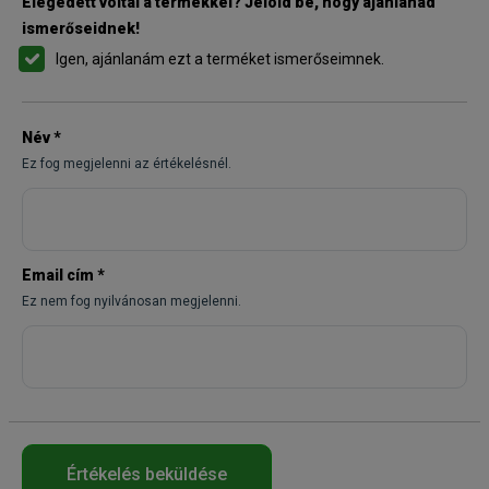
Elégedett voltál a termékkel? Jelöld be, hogy ajánlanád
ismerőseidnek!
Igen, ajánlanám ezt a terméket ismerőseimnek.
Név
*
Ez fog megjelenni az értékelésnél.
Email cím
*
Ez nem fog nyilvánosan megjelenni.
Értékelés beküldése