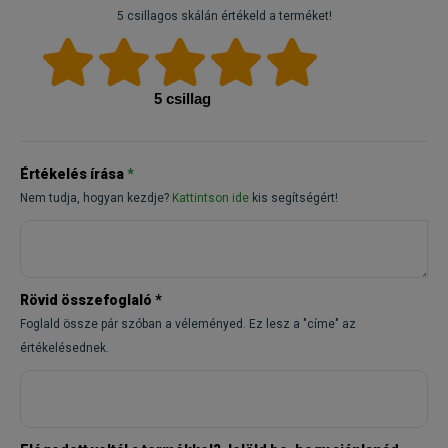
5 csillagos skálán értékeld a terméket!
5 csillag
Értékelés írása
*
Nem tudja, hogyan kezdje?
Kattintson ide
kis segítségért!
Rövid összefoglaló
*
Foglald össze pár szóban a véleményed. Ez lesz a "címe" az
értékelésednek.