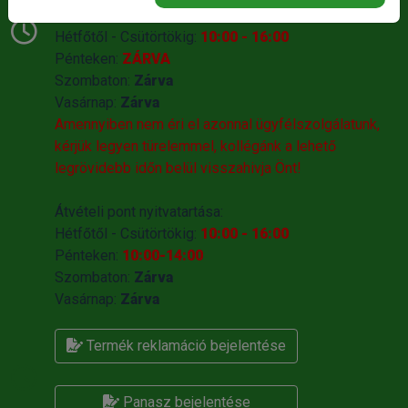
Telefonos Ügyfélszolgálat nyitvatartása:
Hétfőtől - Csütörtökig:
10:00 - 16:00
Pénteken:
ZÁRVA
Szombaton:
Zárva
Vasárnap:
Zárva
Amennyiben nem éri el azonnal ügyfélszolgálatunk,
kérjük legyen türelemmel, kollégánk a lehető
legrövidebb időn belül visszahivja Önt!
Átvételi pont nyitvatartása:
Hétfőtől - Csütörtökig:
10:00 - 16:00
Pénteken:
10:00-14:00
Szombaton:
Zárva
Vasárnap:
Zárva
Termék reklamáció bejelentése
Panasz bejelentése