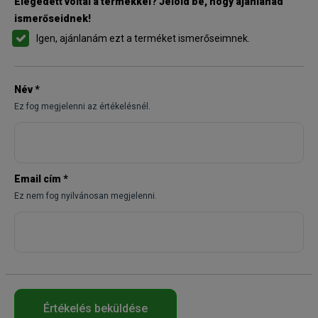
Elégedett voltál a termékkel? Jelöld be, hogy ajánlanád
ismerőseidnek!
Igen, ajánlanám ezt a terméket ismerőseimnek.
Név
*
Ez fog megjelenni az értékelésnél.
Email cím
*
Ez nem fog nyilvánosan megjelenni.
Értékelés beküldése