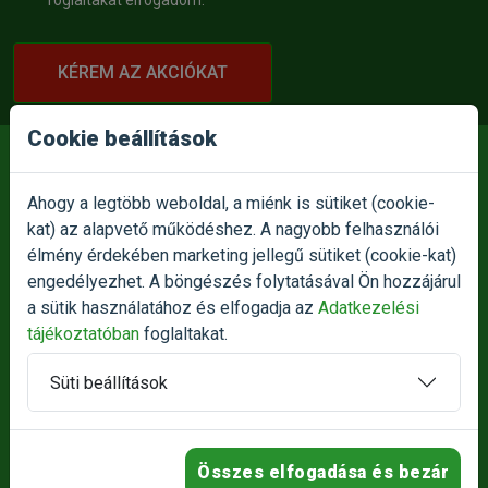
foglaltakat elfogadom.
KÉREM AZ AKCIÓKAT
Cookie beállítások
Ahogy a legtöbb weboldal, a miénk is sütiket (cookie-
kat) az alapvető működéshez. A nagyobb felhasználói
E-MAIL:
info@petnet.hu
élmény érdekében marketing jellegű sütiket (cookie-kat)
engedélyezhet. A böngészés folytatásával Ön hozzájárul
TELEFON:
a sütik használatához és elfogadja az
Adatkezelési
+36709326336
tájékoztatóban
foglaltakat.
+36709326333
Süti beállítások
SZEMÉLYES ÁTVÉTEL:
1186 Budapest, Besence utca 1.
Összes elfogadása és bezár
NYITVATARTÁS: