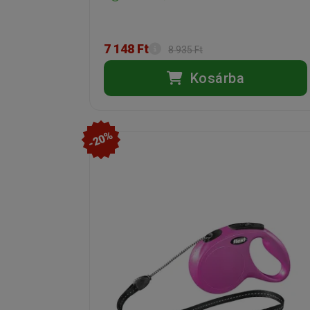
7 148 Ft
8 935 Ft
Kosárba
-20%