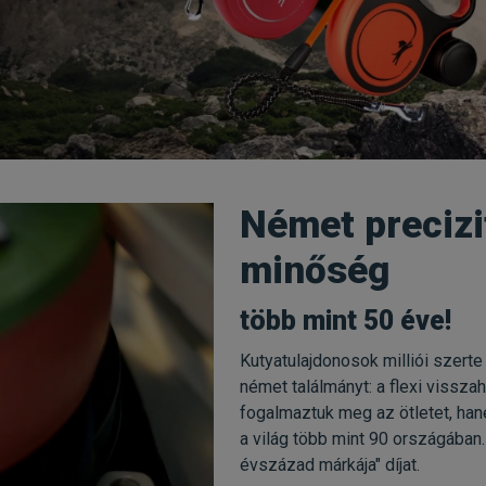
Német precizi
minőség
több mint 50 éve!
Kutyatulajdonosok milliói szerte
német találmányt: a flexi vissz
fogalmaztuk meg az ötletet, ha
a világ több mint 90 országában. 
évszázad márkája" díjat.