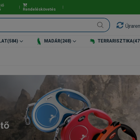
ió
ő
Rendeléskövetés
Újrare
LAT
(584)
MADÁR
(248)
TERRARISZTIKA
(47