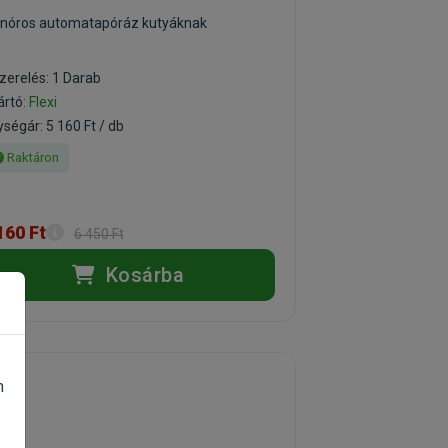
inóros automatapóráz kutyáknak
zerelés: 1 Darab
ártó:
Flexi
ségár: 5 160 Ft / db
Raktáron
160 Ft
6 450 Ft
Kosárba
n