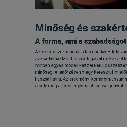
Minőség és szakért
A forma, ami a szabadságot
A flexi pórázok maguk is kis csodák – tele van
szabadalmaztatott technológiával és kézzel ké
Minden egyes modell kézzel kerül összeszer
minőségi ellenőrzésen megy keresztül, mielő
használhatná. Az eredmény: kompromisszumme
amely még a legenergikusabb kutya igényeit is 