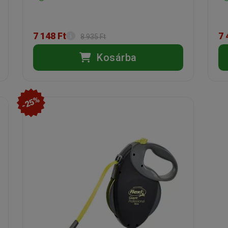
7 148 Ft
7 
8 935 Ft
Kosárba
-25%