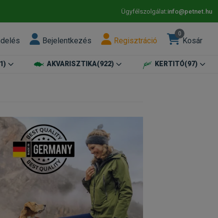
Ügyfélszolgálat:
info@petnet.hu
0
ndelés
Bejelentkezés
Regisztráció
Kosár
1)
AKVARISZTIKA
(922)
KERTITÓ
(97)