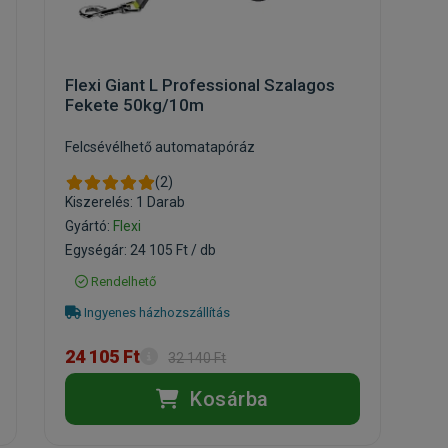
Flexi Giant L Professional Szalagos
Fekete 50kg/10m
Felcsévélhető automatapóráz
(2)
Kiszerelés: 1 Darab
Gyártó:
Flexi
Egységár: 24 105 Ft / db
Rendelhető
Ingyenes házhozszállítás
24 105 Ft
32 140 Ft
Kosárba