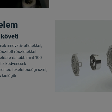
elem
 követi
nak innovatív ötletekkel,
szített részletekkel.
elésre és több mint 100
tt a kedvencünk
ntes tökéletességi szint,
kielégíti.