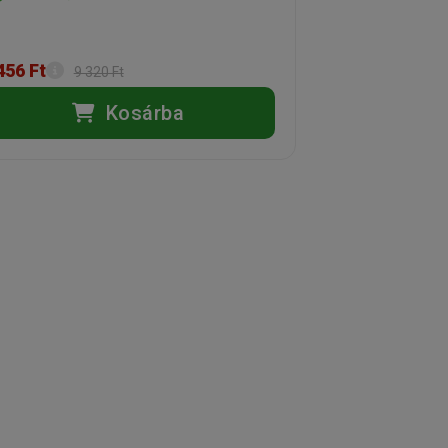
456 Ft
9 320 Ft
Kosárba