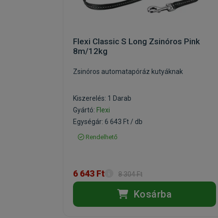
Flexi Classic S Long Zsinóros Pink
8m/12kg
Zsinóros automatapóráz kutyáknak
Kiszerelés: 1 Darab
Gyártó:
Flexi
Egységár: 6 643 Ft / db
Rendelhető
6 643 Ft
8 304 Ft
Kosárba