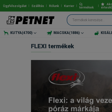
Új
Akc
Ügyfélszolgálat
Szállítás
Rólunk
Karrier
termékek
értesít
KUTYA
(4700)
MACSKA
(1886)
KISÁL
FLEXI termékek