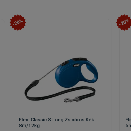
-20%
-20%
Flexi Classic S Long Zsinóros Kék
Fl
8m/12kg
5