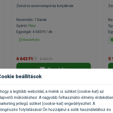
Zsinóros automatapóráz kutyáknak
Zs
Kiszerelés: 1 Darab
Kis
Gyártó:
Flexi
Gy
Egységár: 6 643 Ft / db
Egy
Rendelhető
6 643 Ft
5 
8 304 Ft
Kosárba
Cookie beállítások
-20%
-20%
hogy a legtöbb weboldal, a miénk is sütiket (cookie-kat) az
lapvető működéshez. A nagyobb felhasználói élmény érdekébe
arketing jellegű sütiket (cookie-kat) engedélyezhet. A
öngészés folytatásával Ön hozzájárul a sütik használatához és