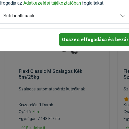
lfogadja az
Adatkezelési tájékoztatóban
foglaltakat.
Süti beállítások
Összes elfogadása és bezár
Flexi Classic M Szalagos Kék
Fl
5m/25kg
Sz
Szalagos automatapóráz kutyáknak
Sz
Kiszerelés: 1 Darab
Kis
Gyártó:
Flexi
Gy
Egységár: 7 148 Ft / db
Egy
Rendelhető