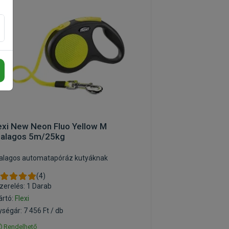
exi New Neon Fluo Yellow M
alagos 5m/25kg
alagos automatapóráz kutyáknak
(4)
zerelés: 1 Darab
ártó:
Flexi
ségár: 7 456 Ft / db
Rendelhető