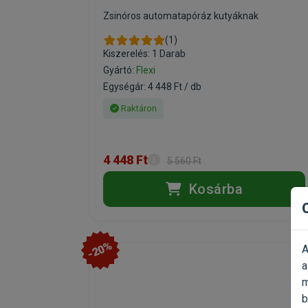
Zsinóros automatapóráz kutyáknak
(1)
Kiszerelés: 1 Darab
Gyártó:
Flexi
Egységár: 4 448 Ft / db
Raktáron
4 448 Ft
5 560 Ft
Kosárba
-20%
A
a
m
b