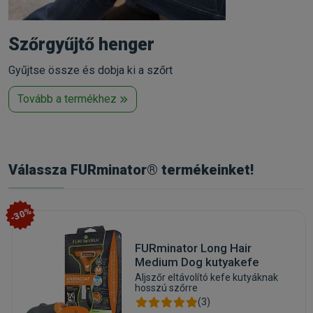
Szőrgyűjtő henger
Gyűjtse össze és dobja ki a szőrt
Tovább a termékhez
Válassza FURminator® termékeinket!
-30%
FURminator Long Hair
Medium Dog kutyakefe
Aljszőr eltávolító kefe kutyáknak
hosszú szőrre
(3)