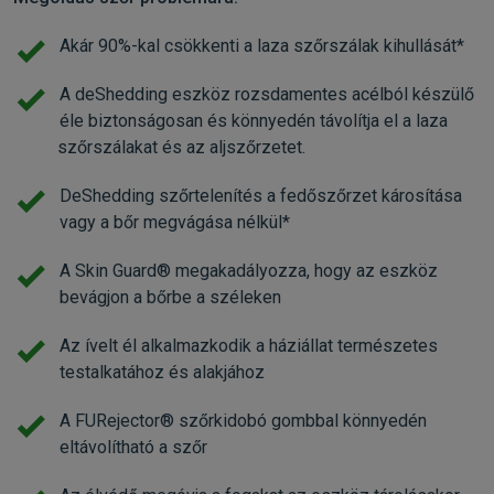
Akár 90%-kal csökkenti a laza szőrszálak kihullását*
A deShedding eszköz rozsdamentes acélból készülő
éle biztonságosan és könnyedén távolítja el a laza
szőrszálakat és az aljszőrzetet.
DeShedding szőrtelenítés a fedőszőrzet károsítása
vagy a bőr megvágása nélkül*
A Skin Guard® megakadályozza, hogy az eszköz
bevágjon a bőrbe a széleken
Az ívelt él alkalmazkodik a háziállat természetes
testalkatához és alakjához
A FURejector® szőrkidobó gombbal könnyedén
eltávolítható a szőr