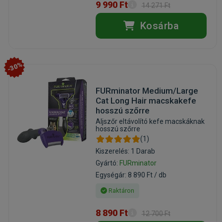
9 990 Ft
14 271 Ft
Kosárba
-30%
FURminator Medium/Large
Cat Long Hair macskakefe
hosszú szőrre
Aljszőr eltávolító kefe macskáknak
hosszú szőrre
(1)
Kiszerelés: 1 Darab
Gyártó:
FURminator
Egységár: 8 890 Ft / db
Raktáron
8 890 Ft
12 700 Ft