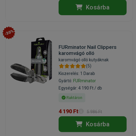
Kosárba
-30%
FURminator Nail Clippers
karomvágó olló
karomvágó olló kutyáknak
(5)
Kiszerelés: 1 Darab
Gyártó:
FURminator
Egységár: 4 190 Ft / db
Raktáron
4 190 Ft
5 986 Ft
Kosárba