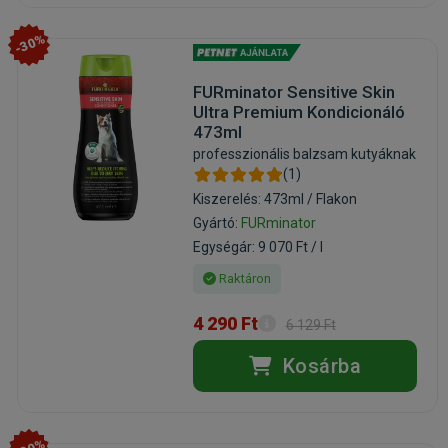
-30%
FURminator Sensitive Skin
Ultra Premium Kondicionáló
473ml
professzionális balzsam kutyáknak
(1)
Kiszerelés: 473ml / Flakon
Gyártó:
FURminator
Egységár: 9 070 Ft / l
Raktáron
4 290 Ft
6 129 Ft
Kosárba