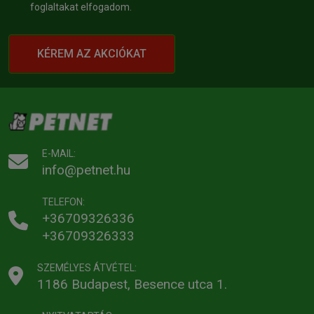
foglaltakat elfogadom.
KÉREM AZ AKCIÓKAT
E-MAIL:
info@petnet.hu
TELEFON:
+36709326336
+36709326333
SZEMÉLYES ÁTVÉTEL:
1186 Budapest, Besence utca 1.