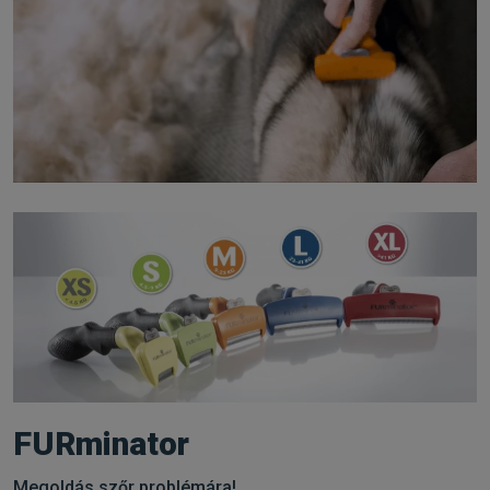
FURminator
Megoldás szőr problémára!