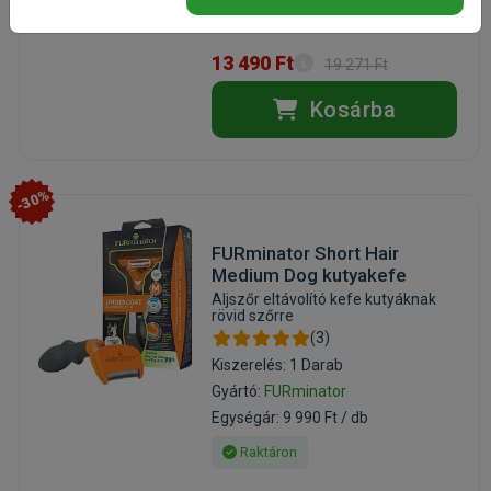
Raktáron
13 490 Ft
19 271 Ft
Kosárba
-30%
FURminator Short Hair
Medium Dog kutyakefe
Aljszőr eltávolító kefe kutyáknak
rövid szőrre
(3)
Kiszerelés: 1 Darab
Gyártó:
FURminator
Egységár: 9 990 Ft / db
Raktáron