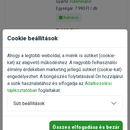
Gyártó:
FURminator
Egységár: 7 990 Ft / db
Raktáron
7 990 Ft
11 414 Ft
Cookie beállítások
Kosárba
Ahogy a legtöbb weboldal, a miénk is sütiket (cookie-
kat) az alapvető működéshez. A nagyobb felhasználói
-30%
élmény érdekében marketing jellegű sütiket (cookie-kat)
engedélyezhet. A böngészés folytatásával Ön hozzájárul
FURminator Long Hair Giant
a sütik használatához és elfogadja az
Adatkezelési
Dog XL kutyakefe
tájékoztatóban
foglaltakat.
Aljszőr eltávolító kefe kutyáknak
hosszú szőrre
Süti beállítások
(2)
Kiszerelés: 1 Darab
Gyártó:
FURminator
Egységár: 13 490 Ft / db
Összes elfogadása és bezár