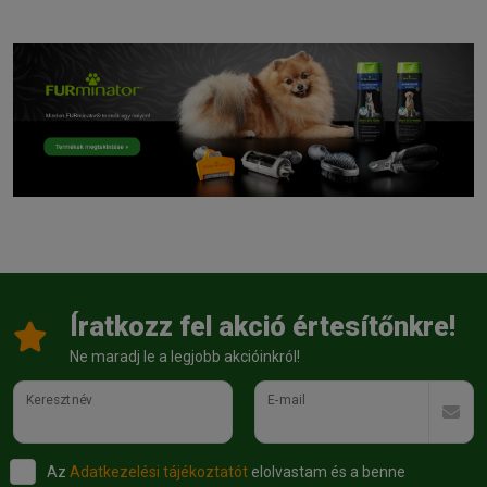
Íratkozz fel akció értesítőnkre!
Ne maradj le a legjobb akcióinkról!
Keresztnév
E-mail
Az
Adatkezelési tájékoztatót
elolvastam és a benne