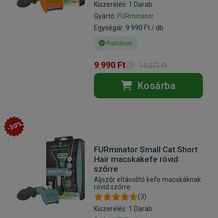
Kiszerelés: 1 Darab
Gyártó:
FURminator
Egységár: 9 990 Ft / db
Raktáron
9 990 Ft
14 271 Ft
Kosárba
-30%
FURminator Small Cat Short
Hair macskakefe rövid
szőrre
Aljszőr eltávolító kefe macskáknak
rövid szőrre
(3)
Kiszerelés: 1 Darab