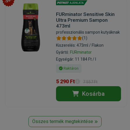
-30%
FURminator Sensitive Skin
Ultra Premium Sampon
473ml
professzionális sampon kutyáknak
(1)
Kiszerelés: 473ml / Flakon
Gyártó:
FURminator
Egységár: 11 184 Ft / l
Raktáron
5 290 Ft
7 557 Ft
Kosárba
Összes termék megtekintése