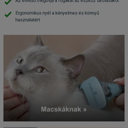
Az élvédő megóvja a fogakat az eszköz tárolásakor.
Ergonomikus nyél a kényelmes és könnyű
használatért