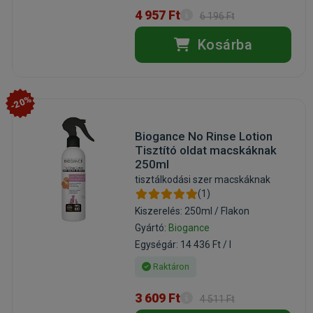
4 957 Ft
6 196 Ft
Kosárba
-20%
Biogance No Rinse Lotion
Tisztító oldat macskáknak
250ml
tisztálkodási szer macskáknak
(1)
Kiszerelés: 250ml / Flakon
Gyártó:
Biogance
Egységár: 14 436 Ft / l
Raktáron
3 609 Ft
4 511 Ft