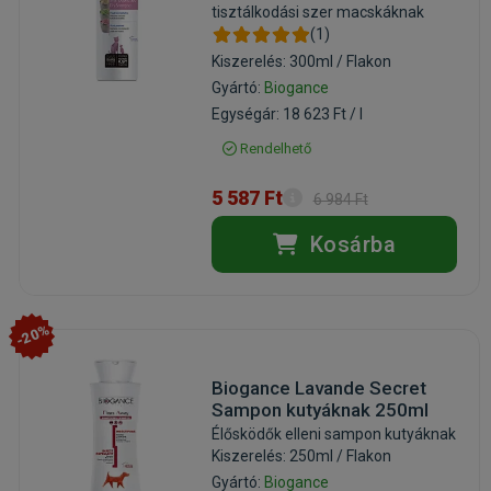
tisztálkodási szer macskáknak
(1)
Kiszerelés: 300ml / Flakon
Gyártó:
Biogance
Egységár: 18 623 Ft / l
Rendelhető
5 587 Ft
6 984 Ft
Kosárba
-20%
Biogance Lavande Secret
Sampon kutyáknak 250ml
Élősködők elleni sampon kutyáknak
Kiszerelés: 250ml / Flakon
Gyártó:
Biogance