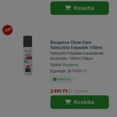
Kosárba
-20%
Biogance Clean Ears
fültisztító folyadék 100ml
Fültisztító folyadék macskáknak
Kiszerelés: 100ml / Flakon
Gyártó:
Biogance
Egységár: 26 910 Ft / l
Raktáron
2 691 Ft
3 364 Ft
Kosárba