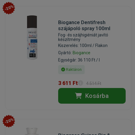
-20%
Biogance Dentifresh
szájápoló spray 100ml
Fog- és szájhigiéniát javító
készítmény
Kiszerelés: 100ml / Flakon
Gyártó:
Biogance
Egységár: 36 110 Ft / l
Raktáron
3 611 Ft
4 514 Ft
Kosárba
-20%