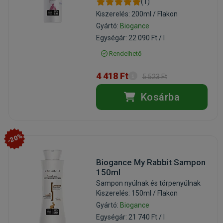
(1)
Kiszerelés: 200ml / Flakon
Gyártó:
Biogance
Egységár: 22 090 Ft / l
Rendelhető
4 418 Ft
5 523 Ft
Kosárba
-20%
Biogance My Rabbit Sampon
150ml
Sampon nyúlnak és törpenyúlnak
Kiszerelés: 150ml / Flakon
Gyártó:
Biogance
Egységár: 21 740 Ft / l