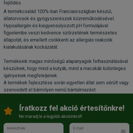
fejlődés.
A termékcsalád 100%-ban Franciaországban készül,
állatorvosok és gyógyszerészek közreműködésével.
Hypoallergén és kiegyensúlyozott pH formulájával
figyelembe veszi kedvence szőrzetének természetes
állapotát, és emellett csökkenti az allergiás reakciók
kialakulásának kockázatát.
Termékeink magas minőségű alapanyagok felhasználásával
készülnek, hogy mind a kutyák, mind a macskák különleges
igényeinek megfeleljenek.
A termékek fejlesztése során egyetlen állat sem sérült vagy
szenvedett el bármilyen nemű bántalmazást.
Íratkozz fel akció értesítőnkre!
Ne maradj le a legjobb akcióinkról!
Keresztnév
E-mail