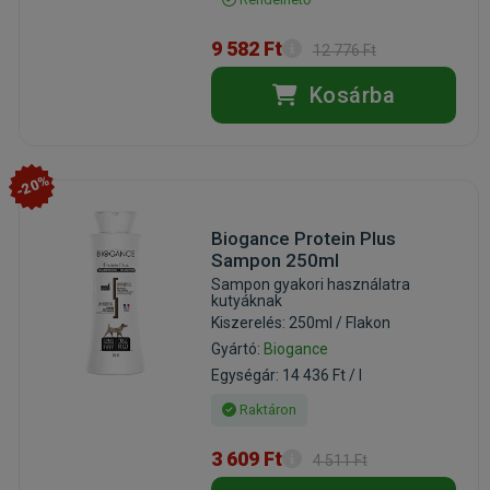
9 582 Ft
12 776 Ft
Kosárba
-20%
Biogance Protein Plus
Sampon 250ml
Sampon gyakori használatra
kutyáknak
Kiszerelés: 250ml / Flakon
Gyártó:
Biogance
Egységár: 14 436 Ft / l
Raktáron
3 609 Ft
4 511 Ft