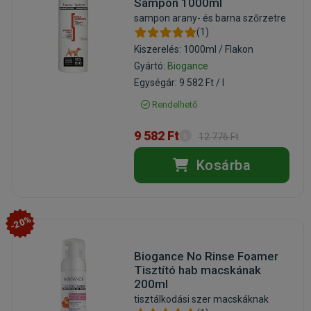
Sampon 1000ml
sampon arany- és barna szőrzetre
(1)
Kiszerelés: 1000ml / Flakon
Gyártó:
Biogance
Egységár: 9 582 Ft / l
Rendelhető
9 582 Ft
12 776 Ft
Kosárba
-20%
Biogance No Rinse Foamer
Tisztító hab macskának
200ml
tisztálkodási szer macskáknak