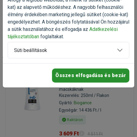
Raktáron
kat) az alapvető működéshez. A nagyobb felhasználói
élmény érdekében marketing jellegű sütiket (cookie-kat)
3 609 Ft
4 511 Ft
engedélyezhet. A böngészés folytatásával Ön hozzájárul
a sütik használatához és elfogadja az
Adatkezelési
Kosárba
tájékoztatóban
foglaltakat.
Süti beállítások
-20%
Biogance Xtra Volume
Összes elfogadása és bezár
Conditioner Balzsam 250ml
Szőr és bőrkondícionáló
macskáknak
Kiszerelés: 250ml / Flakon
Gyártó:
Biogance
Egységár: 14 436 Ft / l
Raktáron
3 609 Ft
4 511 Ft