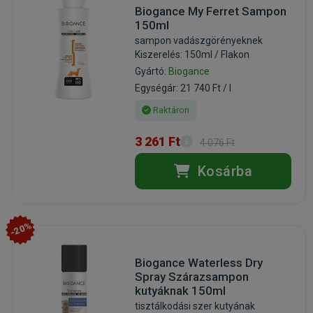
Biogance My Ferret Sampon
150ml
sampon vadászgörényeknek
Kiszerelés: 150ml / Flakon
Gyártó:
Biogance
Egységár: 21 740 Ft / l
Raktáron
3 261 Ft
4 076 Ft
Kosárba
-20%
Biogance Waterless Dry
Spray Szárazsampon
kutyáknak 150ml
tisztálkodási szer kutyának