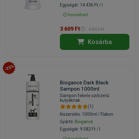
Egységár: 14 436 Ft / l
Rendelhető
3 609 Ft
4 511 Ft
Kosárba
-25%
Biogance Dark Black
Sampon 1000ml
Sampon fekete szőrzetű
kutyáknak
(1)
Kiszerelés: 1000ml / Flakon
Gyártó:
Biogance
Egységár: 9 582 Ft / l
Rendelhető