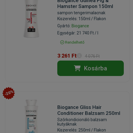
Biogance Guinea Pig &
Hamster Sampon 150ml
sampon tengerimalacnak
Kiszerelés: 150ml / Flakon
Gyártó:
Biogance
Egységár: 21 740 Ft / l
Rendelhető
3 261 Ft
4 076 Ft
Kosárba
-20%
Biogance Gliss Hair
Conditioner Balzsam 250ml
Szőrkondicionáló balzsam
kutyáknak
Kiszerelés: 250ml / Flakon