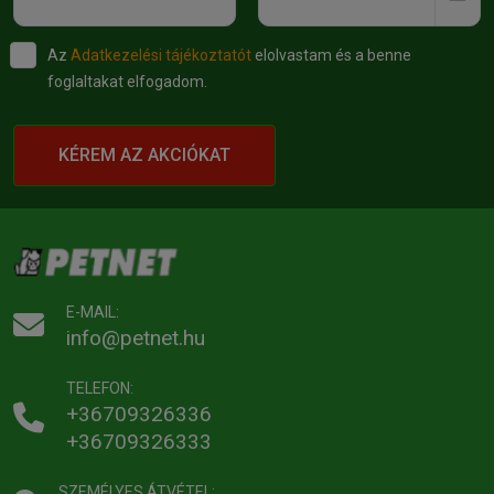
Az
Adatkezelési tájékoztatót
elolvastam és a benne
foglaltakat elfogadom.
KÉREM AZ AKCIÓKAT
E-MAIL:
info@petnet.hu
TELEFON:
+36709326336
+36709326333
SZEMÉLYES ÁTVÉTEL: