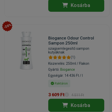
Kosárba
-20%
Biogance Odour Control
Sampon 250ml
szagsemlegesítő sampon
kutyáknak
(1)
Kiszerelés: 250ml / Flakon
Gyártó:
Biogance
Egységár: 14 436 Ft / l
Raktáron
3 609 Ft
4 511 Ft
Kosárba