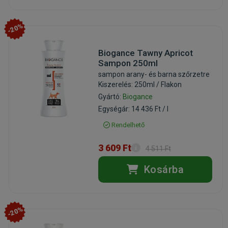
-20%
Biogance Tawny Apricot
Sampon 250ml
sampon arany- és barna szőrzetre
Kiszerelés: 250ml / Flakon
Gyártó:
Biogance
Egységár: 14 436 Ft / l
Rendelhető
3 609 Ft
4 511 Ft
Kosárba
-20%