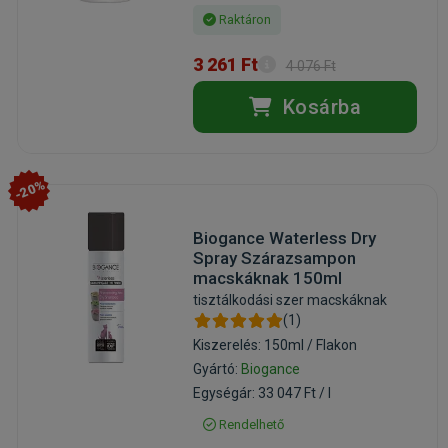
Raktáron
3 261 Ft
4 076 Ft
Kosárba
-20%
Biogance Waterless Dry
Spray Szárazsampon
macskáknak 150ml
tisztálkodási szer macskáknak
(1)
Kiszerelés: 150ml / Flakon
Gyártó:
Biogance
Egységár: 33 047 Ft / l
Rendelhető