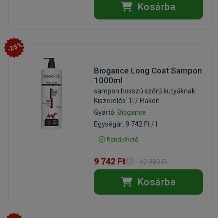
Kosárba
-25%
Biogance Long Coat Sampon
1000ml
sampon hosszú szőrű kutyáknak
Kiszerelés: 1l / Flakon
Gyártó:
Biogance
Egységár: 9 742 Ft / l
Rendelhető
9 742 Ft
12 989 Ft
Kosárba