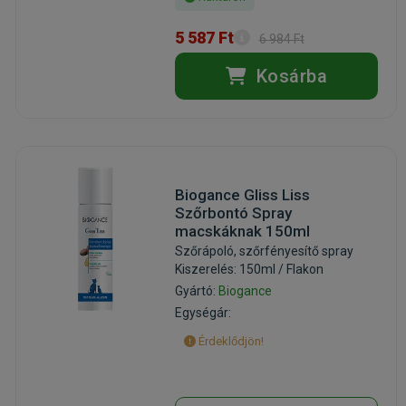
5 587 Ft
6 984 Ft
Kosárba
Biogance Gliss Liss
Szőrbontó Spray
macskáknak 150ml
Szőrápoló, szőrfényesítő spray
Kiszerelés: 150ml / Flakon
Gyártó:
Biogance
Egységár:
Érdeklődjön!