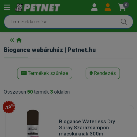
0
Biogance webáruház | Petnet.hu
Termékek szűrése
Rendezés
Összesen
50
termék
3
oldalon
-20%
Biogance Waterless Dry
Spray Szárazsampon
macskáknak 300ml