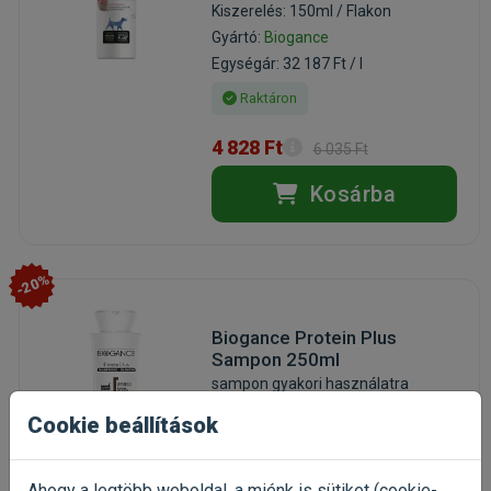
Kiszerelés: 150ml / Flakon
Gyártó:
Biogance
Egységár: 32 187 Ft / l
Raktáron
4 828 Ft
6 035 Ft
Kosárba
-20%
Biogance Protein Plus
Sampon 250ml
sampon gyakori használatra
macskának
Cookie beállítások
Kiszerelés: 250ml / Flakon
Gyártó:
Biogance
Egységár: 14 436 Ft / l
Ahogy a legtöbb weboldal, a miénk is sütiket (cookie-