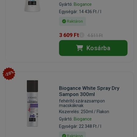
Gyártó:
Biogance
Egységár: 14 436 Ft / l
Raktáron
3 609 Ft
4 511 Ft
Kosárba
-20%
Biogance White Spray Dry
Sampon 300ml
fehérítő szárazsampon
macskáknak
Kiszerelés: 250ml / Flakon
Gyártó:
Biogance
Egységár: 22 348 Ft / l
Raktáron