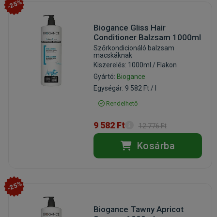
-25%
Biogance Gliss Hair
Conditioner Balzsam 1000ml
Szőrkondicionáló balzsam
macskáknak
Kiszerelés: 1000ml / Flakon
Gyártó:
Biogance
Egységár: 9 582 Ft / l
Rendelhető
9 582 Ft
12 776 Ft
Kosárba
-25%
Biogance Tawny Apricot