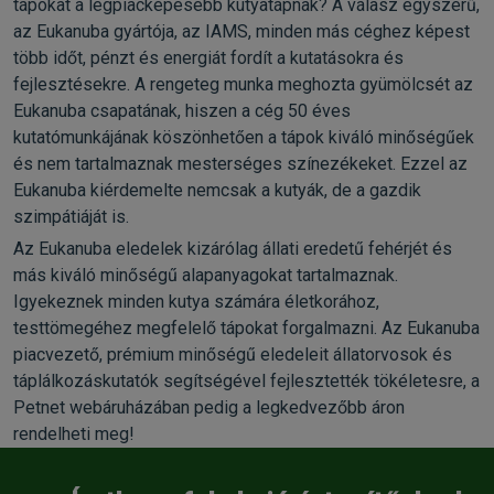
tápokat a legpiacképesebb kutyatápnak? A válasz egyszerű,
az Eukanuba gyártója, az IAMS, minden más céghez képest
több időt, pénzt és energiát fordít a kutatásokra és
fejlesztésekre. A rengeteg munka meghozta gyümölcsét az
Eukanuba csapatának, hiszen a cég 50 éves
kutatómunkájának köszönhetően a tápok kiváló minőségűek
és nem tartalmaznak mesterséges színezékeket. Ezzel az
Eukanuba kiérdemelte nemcsak a kutyák, de a gazdik
szimpátiáját is.
Az Eukanuba eledelek kizárólag állati eredetű fehérjét és
más kiváló minőségű alapanyagokat tartalmaznak.
Igyekeznek minden kutya számára életkorához,
testtömegéhez megfelelő tápokat forgalmazni. Az Eukanuba
piacvezető, prémium minőségű eledeleit állatorvosok és
táplálkozáskutatók segítségével fejlesztették tökéletesre, a
Petnet webáruházában pedig a legkedvezőbb áron
rendelheti meg!