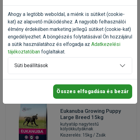
kölyökkutyáknak
(1)
Ahogy a legtöbb weboldal, a miénk is sütiket (cookie-
Kiszerelés: 3kg / Zsák
kat) az alapvető működéshez. A nagyobb felhasználói
Gyártó:
Eukanuba
élmény érdekében marketing jellegű sütiket (cookie-kat)
Egységár:
engedélyezhet. A böngészés folytatásával Ön hozzájárul
Raktáron, utolsó darabok
a sütik használatához és elfogadja az
Adatkezelési
tájékoztatóban
foglaltakat.
Süti beállítások
Érdeklődjön
Összes elfogadása és bezár
Eukanuba Growing Puppy
Large Breed 15kg
kutyatáp nagytestű
kölyökkutyáknak
Kiszerelés: 15kg / Zsák