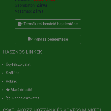
Szombaton:
Zárva
Vasárnap:
Zárva
Termék reklamáció bejelentése
Panasz bejelentése
HASZNOS LINKEK
Ügyfélszolgálat
Szállítás
Rólunk
Akció értesítő
Rendeléskövetés
CSATLAKOZZ HOZZÁNK ÉS KÖVESS MINKET!