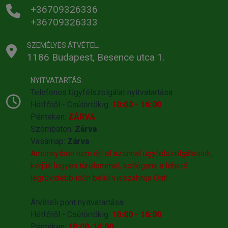
+36709326336
+36709326333
SZEMÉLYES ÁTVÉTEL:
1186 Budapest, Besence utca 1.
NYITVATARTÁS:
Telefonos Ügyfélszolgálat nyitvatartása:
Hétfőtől - Csütörtökig:
10:00 - 16:00
Pénteken:
ZÁRVA
Szombaton:
Zárva
Vasárnap:
Zárva
Amennyiben nem éri el azonnal ügyfélszolgálatunk,
kérjük legyen türelemmel, kollégánk a lehető
legrövidebb időn belül visszahivja Önt!
Átvételi pont nyitvatartása:
Hétfőtől - Csütörtökig:
10:00 - 16:00
Pénteken:
10:00-14:00