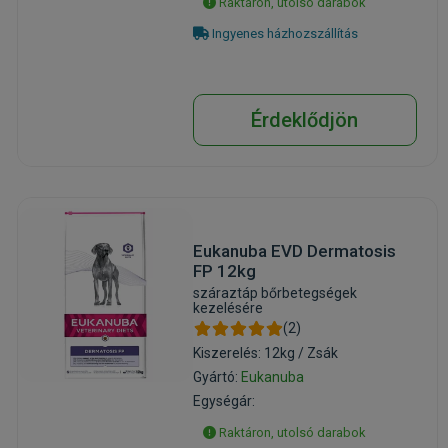
Raktáron, utolsó darabok
Ingyenes házhozszállítás
Érdeklődjön
Eukanuba EVD Dermatosis
FP 12kg
száraztáp bőrbetegségek
kezelésére
(2)
Kiszerelés: 12kg / Zsák
Gyártó:
Eukanuba
Egységár:
Raktáron, utolsó darabok