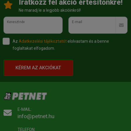
Íratkozz fel akció értesítőnkre!
Ne maradj le a legjobb akcióinkról!
Keresztnév
E-mail
Az
Adatkezelési tájékoztatót
elolvastam és a benne
foglaltakat elfogadom.
KÉREM AZ AKCIÓKAT
E-MAIL:
info@petnet.hu
TELEFON: