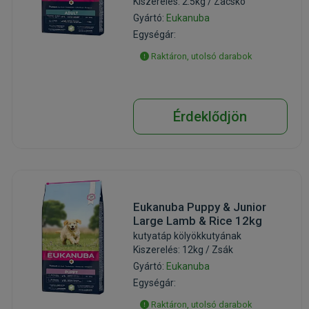
Kiszerelés: 2.5kg / Zacskó
Gyártó:
Eukanuba
Egységár:
Raktáron, utolsó darabok
Érdeklődjön
Eukanuba Puppy & Junior
Large Lamb & Rice 12kg
kutyatáp kölyökkutyának
Kiszerelés: 12kg / Zsák
Gyártó:
Eukanuba
Egységár:
Raktáron, utolsó darabok