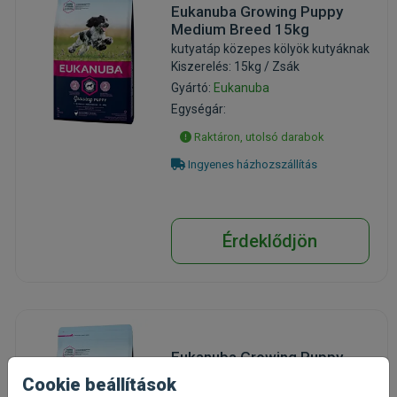
Eukanuba Growing Puppy
Medium Breed 15kg
kutyatáp közepes kölyök kutyáknak
Kiszerelés: 15kg / Zsák
Gyártó:
Eukanuba
Egységár:
Raktáron, utolsó darabok
Ingyenes házhozszállítás
Érdeklődjön
Eukanuba Growing Puppy
Large Breed 3kg
Cookie beállítások
kutyatáp nagytestű