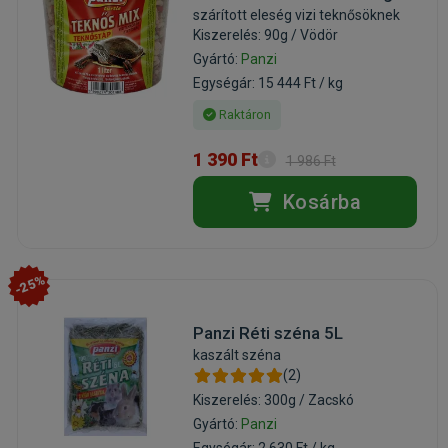
szárított eleség vizi teknősöknek
Kiszerelés: 90g / Vödör
Gyártó:
Panzi
Egységár: 15 444 Ft / kg
Raktáron
1 390 Ft
1 986 Ft
Kosárba
-25%
Panzi Réti széna 5L
kaszált széna
(2)
Kiszerelés: 300g / Zacskó
Gyártó:
Panzi
Egységár: 2 630 Ft / kg