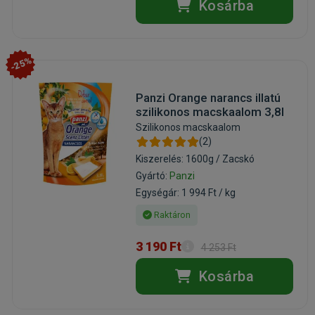
Kosárba
-25%
Panzi Orange narancs illatú
szilikonos macskaalom 3,8l
Szilikonos macskaalom
(2)
Kiszerelés: 1600g / Zacskó
Gyártó:
Panzi
Egységár: 1 994 Ft / kg
Raktáron
3 190 Ft
4 253 Ft
Kosárba