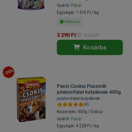
Gyártó:
Panzi
Egységár: 1 316 Ft / kg
Raktáron
3 290 Ft
4 113 Ft
Kosárba
-20%
Panzi Csokis Puszedli
jutalomfalat kutyáknak 400g
jutalomfalat kutyáknak
(4)
Kiszerelés: 400g / Doboz
Gyártó:
Panzi
Egységár: 4 228 Ft / kg