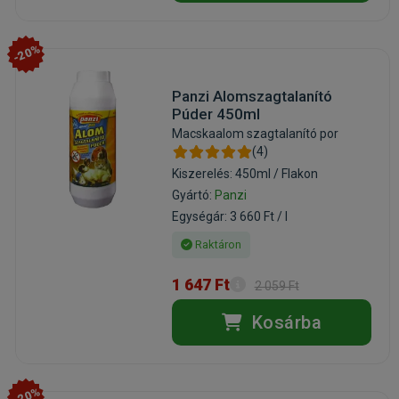
-20%
Panzi Alomszagtalanító
Púder 450ml
Macskaalom szagtalanító por
(4)
Kiszerelés: 450ml / Flakon
Gyártó:
Panzi
Egységár: 3 660 Ft / l
Raktáron
1 647 Ft
2 059 Ft
Kosárba
-20%