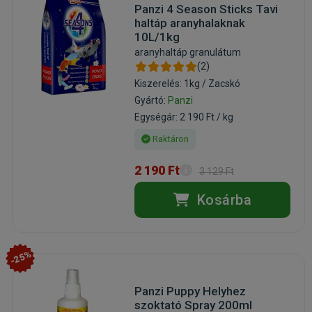
Panzi 4 Season Sticks Tavi
haltáp aranyhalaknak
10L/1kg
aranyhaltáp granulátum
(2)
Kiszerelés: 1kg / Zacskó
Gyártó:
Panzi
Egységár: 2 190 Ft / kg
Raktáron
2 190 Ft
3 129 Ft
Kosárba
-25%
Panzi Puppy Helyhez
szoktató Spray 200ml