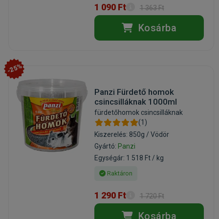
1 090 Ft
1 363 Ft
Kosárba
-25%
Panzi Fürdető homok
csincsilláknak 1000ml
fürdetőhomok csincsilláknak
(1)
Kiszerelés: 850g / Vödör
Gyártó:
Panzi
Egységár: 1 518 Ft / kg
Raktáron
1 290 Ft
1 720 Ft
Kosárba