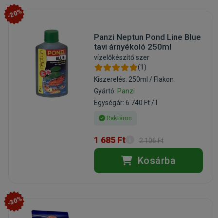
-20%
Panzi Neptun Pond Line Blue
tavi árnyékoló 250ml
vízelőkészítő szer
(1)
Kiszerelés: 250ml / Flakon
Gyártó:
Panzi
Egységár: 6 740 Ft / l
Raktáron
1 685 Ft
2 106 Ft
Kosárba
-30%