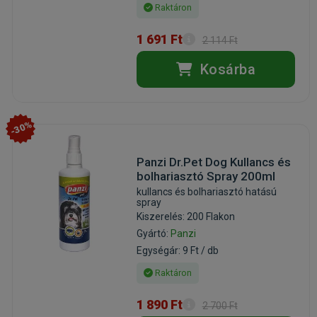
Raktáron
1 691 Ft
2 114 Ft
Kosárba
-30%
Panzi Dr.Pet Dog Kullancs és
bolhariasztó Spray 200ml
kullancs és bolhariasztó hatású
spray
Kiszerelés: 200 Flakon
Gyártó:
Panzi
Egységár: 9 Ft / db
Raktáron
1 890 Ft
2 700 Ft