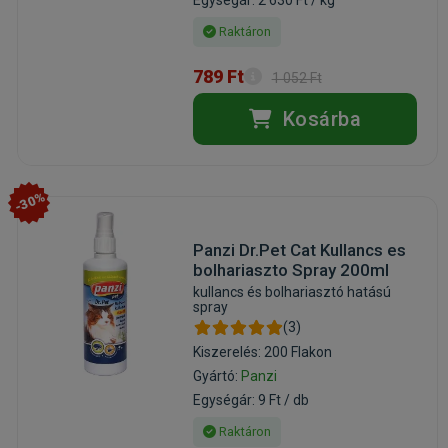
Raktáron
789 Ft
1 052 Ft
Kosárba
-30%
Panzi Dr.Pet Cat Kullancs es
bolhariaszto Spray 200ml
kullancs és bolhariasztó hatású
spray
(3)
Kiszerelés: 200 Flakon
Gyártó:
Panzi
Egységár: 9 Ft / db
Raktáron