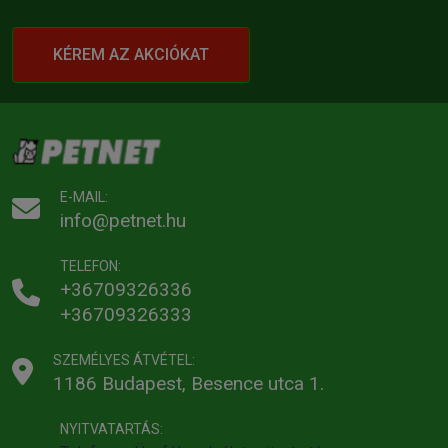
KÉREM AZ AKCIÓKAT
E-MAIL:
info@petnet.hu
TELEFON:
+36709326336
+36709326333
SZEMÉLYES ÁTVÉTEL:
1186 Budapest, Besence utca 1.
NYITVATARTÁS: