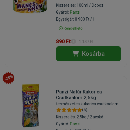
Kiszerelés: 100ml / Doboz
Gyártó:
Panzi
Egységár: 8 900 Ft / l
Rendelhető
890 Ft
1 187 Ft
Kosárba
-20%
Panzi Natúr Kukorica
Csutkaalom 2,5kg
természetes kukorica csutkaalom
(5)
Kiszerelés: 2.5kg / Zacskó
Gyártó:
Panzi