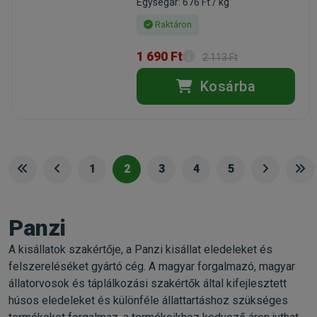
Egységár: 676 Ft / kg
Raktáron
1 690 Ft
2 113 Ft
Kosárba
1
2
3
4
5
Panzi
A kisállatok szakértője, a Panzi kisállat eledeleket és
felszereléséket gyártó cég. A magyar forgalmazó, magyar
állatorvosok és táplálkozási szakértők által kifejlesztett
húsos eledeleket és különféle állattartáshoz szükséges