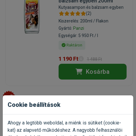
balzsam egyben 200ml
Kutyasampon és balzsam egyben
(2)
Kiszerelés: 200ml / Flakon
Gyártó:
Panzi
Egységár: 5 950 Ft / l
Raktáron
1 190 Ft
1 488 Ft
Kosárba
-20%
Cookie beállítások
Panzi Kálciumos
páncélerősítő teknősöknek
Ahogy a legtöbb weboldal, a miénk is sütiket (cookie-
10g
kat) az alapvető működéshez. A nagyobb felhasználói
páncélerősítő teknősöknek