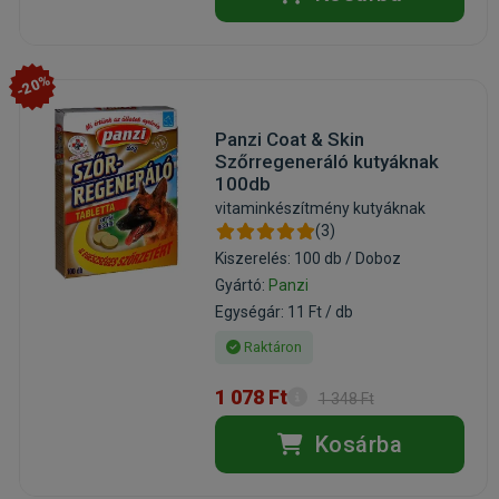
-20%
Panzi Coat & Skin
Szőrregeneráló kutyáknak
100db
vitaminkészítmény kutyáknak
(3)
Kiszerelés: 100 db / Doboz
Gyártó:
Panzi
Egységár: 11 Ft / db
Raktáron
1 078 Ft
1 348 Ft
Kosárba