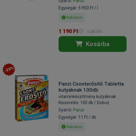
Gyártó:
Panzi
Egységár: 5 950 Ft / l
Raktáron
1 190 Ft
1 587 Ft
Kosárba
-20%
Panzi Csonterősítő Tabletta
kutyáknak 100db
vitaminkészítmény kutyáknak
Kiszerelés: 100 db / Doboz
Gyártó:
Panzi
Egységár: 11 Ft / db
Raktáron