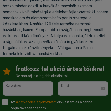
termékeket forgalmaz, a termékeikhez kedvező áron juthat
hozzá minden gazdi. A kutyák és macskák számára
nemcsak kiváló minőségű eledeleket fejlesztettek ki, hanem
macskaalom és alomszagtalanító por is szerepel a
készleteikben. A márka 120 féle terméke nemcsak
hazánkban, hanem Európa több országában is megbecsült
és keresett készítmények. A kutya és macska jóléte mellett
a rágcsálók és az algaevők számára is gyártanak és
forgalmaznak készítményeket. Válogasson a Panzi
termékek között webáruházunkban!
Íratkozz fel akció értesítőnkre!
Ne maradj le a legjobb akcióinkról!
Keresztnév
E-mail
Az
Adatkezelési tájékoztatót
elolvastam és a benne
foglaltakat elfogadom.