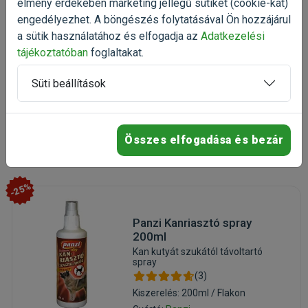
(6)
élmény érdekében marketing jellegű sütiket (cookie-kat)
Kiszerelés: 1 db / Csomag
engedélyezhet. A böngészés folytatásával Ön hozzájárul
Gyártó:
Panzi
a sütik használatához és elfogadja az
Adatkezelési
Egységár: 735 Ft / db
tájékoztatóban
foglaltakat.
Raktáron
Süti beállítások
735 Ft
919 Ft
Kosárba
Összes elfogadása és bezár
-25%
Panzi Kanriasztó spray
200ml
Kan kutyát szukától távoltartó
spray
(3)
Kiszerelés: 200ml / Flakon