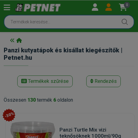
0
Panzi kutyatápok és kisállat kiegészítők |
Petnet.hu
Termékek szűrése
Rendezés
Összesen
130
termék
6
oldalon
-30%
Panzi Turtle Mix vizi
teknősöknek 1000ml/90g