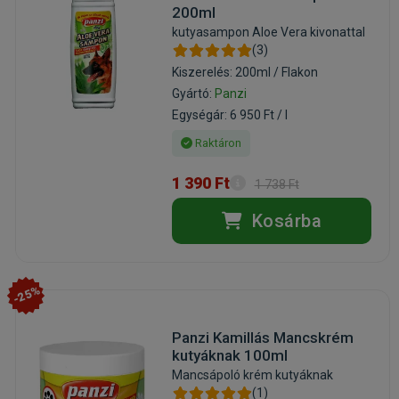
200ml
kutyasampon Aloe Vera kivonattal
(3)
Kiszerelés: 200ml / Flakon
Gyártó:
Panzi
Egységár: 6 950 Ft / l
Raktáron
1 390 Ft
1 738 Ft
Kosárba
-25%
Panzi Kamillás Mancskrém
kutyáknak 100ml
Mancsápoló krém kutyáknak
(1)