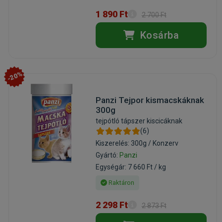
1 890 Ft
2 700 Ft
Kosárba
-20%
Panzi Tejpor kismacskáknak
300g
tejpótló tápszer kiscicáknak
(6)
Kiszerelés: 300g / Konzerv
Gyártó:
Panzi
Egységár: 7 660 Ft / kg
Raktáron
2 298 Ft
2 873 Ft