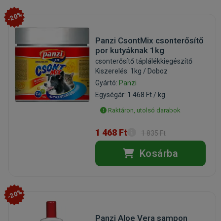
-20%
Panzi CsontMix csonterősítő
por kutyáknak 1kg
csonterősítő táplálékkiegészítő
Kiszerelés: 1kg / Doboz
Gyártó:
Panzi
Egységár: 1 468 Ft / kg
Raktáron, utolsó darabok
1 468 Ft
1 835 Ft
Kosárba
-20%
Panzi Aloe Vera sampon