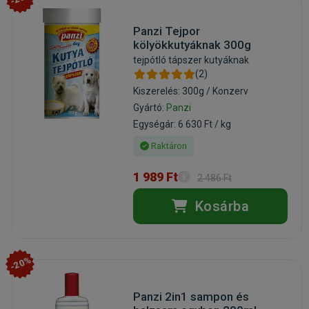
Panzi Tejpor
kölyökkutyáknak 300g
tejpótló tápszer kutyáknak
(2)
Kiszerelés: 300g / Konzerv
Gyártó:
Panzi
Egységár: 6 630 Ft / kg
Raktáron
1 989 Ft
2 486 Ft
Kosárba
-20%
Panzi 2in1 sampon és