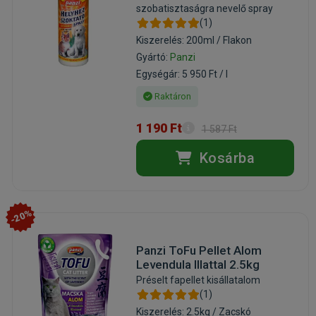
szobatisztaságra nevelő spray
(1)
Kiszerelés: 200ml / Flakon
Gyártó:
Panzi
Egységár: 5 950 Ft / l
Raktáron
1 190 Ft
1 587 Ft
Kosárba
-20%
Panzi ToFu Pellet Alom
Levendula Illattal 2.5kg
Préselt fapellet kisállatalom
(1)
Kiszerelés: 2.5kg / Zacskó