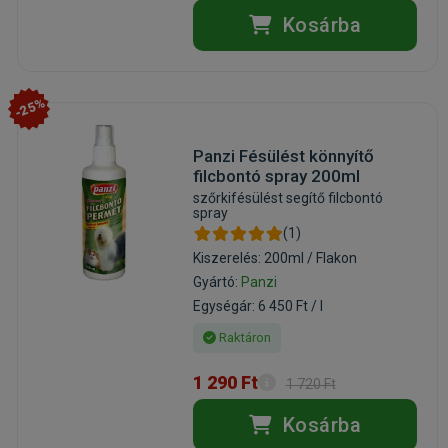
Kosárba
-25%
Panzi Fésülést könnyítő
filcbontó spray 200ml
szőrkifésülést segítő filcbontó
spray
(1)
Kiszerelés: 200ml / Flakon
Gyártó:
Panzi
Egységár: 6 450 Ft / l
Raktáron
1 290 Ft
1 720 Ft
Kosárba