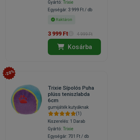
Gyártó:
Trixie
Egységár: 3 999 Ft / db
Raktáron
3 999 Ft
4 999 Ft
Kosárba
-20%
Trixie Sípolós Puha
plüss teniszlabda
6cm
gumijáték kutyáknak
(1)
Kiszerelés: 1 Darab
Gyártó:
Trixie
Egységár: 701 Ft / db