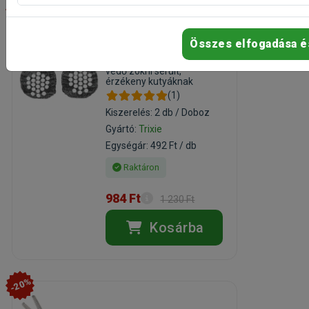
-20%
Trixie Csúszásgátló
Összes elfogadása é
Védőzokni S-M
védő zokni sérült,
érzékeny kutyáknak
(1)
Kiszerelés: 2 db / Doboz
Gyártó:
Trixie
Egységár: 492 Ft / db
Raktáron
984 Ft
1 230 Ft
Kosárba
-20%