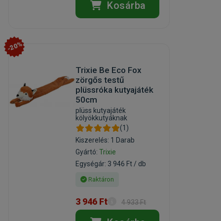
Kosárba
-20%
Trixie Be Eco Fox
zörgős testű
plüssróka kutyajáték
50cm
plüss kutyajáték
kölyökkutyáknak
(1)
Kiszerelés: 1 Darab
Gyártó:
Trixie
Egységár: 3 946 Ft / db
Raktáron
3 946 Ft
4 933 Ft