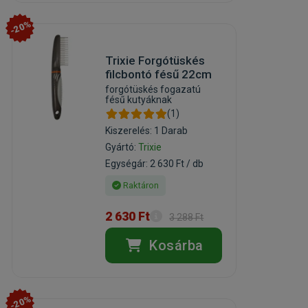
-20%
Trixie Forgótüskés
filcbontó fésű 22cm
forgótüskés fogazatú
fésű kutyáknak
(1)
Kiszerelés: 1 Darab
Gyártó:
Trixie
Egységár: 2 630 Ft / db
Raktáron
2 630 Ft
3 288 Ft
Kosárba
-20%