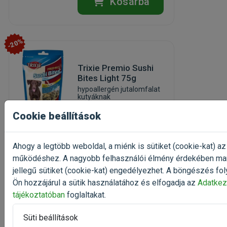
Kosárba
-20%
Trixie Premio Sushi
Bites Light 75g
hypoallergén jutalomfalat
kutyáknak
Kiszerelés: 75g / Zacskó
Cookie beállítások
Gyártó:
Trixie
Egységár: 14 747 Ft / kg
Ahogy a legtöbb weboldal, a miénk is sütiket (cookie-kat) az
Raktáron
működéshez. A nagyobb felhasználói élmény érdekében ma
1 106 Ft
jellegű sütiket (cookie-kat) engedélyezhet. A böngészés fol
1 383 Ft
Ön hozzájárul a sütik használatához és elfogadja az
Adatkez
Kosárba
tájékoztatóban
foglaltakat.
Süti beállítások