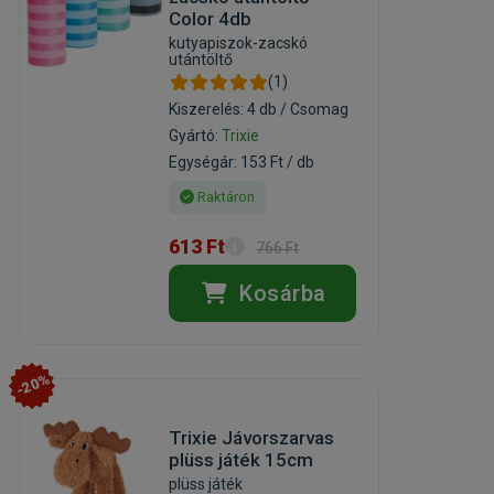
Color 4db
kutyapiszok-zacskó
utántöltő
(1)
Kiszerelés: 4 db / Csomag
Gyártó:
Trixie
Egységár: 153 Ft / db
Raktáron
613 Ft
766 Ft
Kosárba
-20%
Trixie Jávorszarvas
plüss játék 15cm
plüss játék