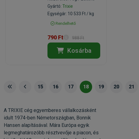
Gyártó:
Trixie
Egységár: 10 533 Ft / kg
Rendelhető
790 Ft
988 Ft
Kosárba
15
16
17
18
19
20
21
A TRIXIE cég egyemberes vállalkozásként
idult 1974-ben Németországban, Bonnik
Hansen alapításával. Mára Európa egyik
legmeghatározóbb résztvevője a piacon, és