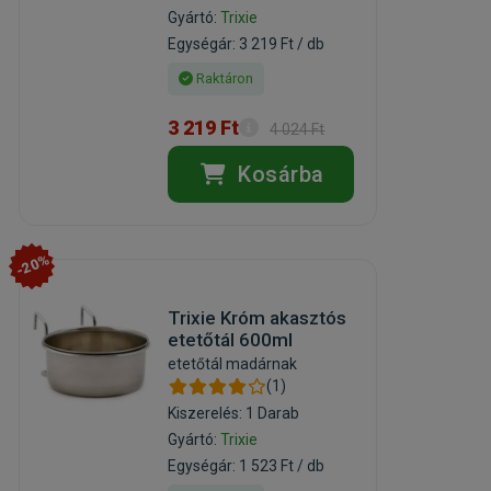
Gyártó:
Trixie
Egységár: 3 219 Ft / db
Raktáron
3 219 Ft
4 024 Ft
Kosárba
-20%
Trixie Króm akasztós
etetőtál 600ml
etetőtál madárnak
(1)
Kiszerelés: 1 Darab
Gyártó:
Trixie
Egységár: 1 523 Ft / db