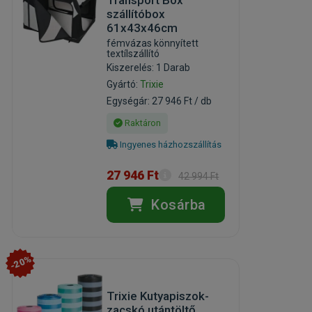
szállítóbox
61x43x46cm
fémvázas könnyített
textílszállító
Kiszerelés: 1 Darab
Gyártó:
Trixie
Egységár: 27 946 Ft / db
Raktáron
Ingyenes házhozszállítás
27 946 Ft
42 994 Ft
Kosárba
-20%
Trixie Kutyapiszok-
zacskó utántöltő