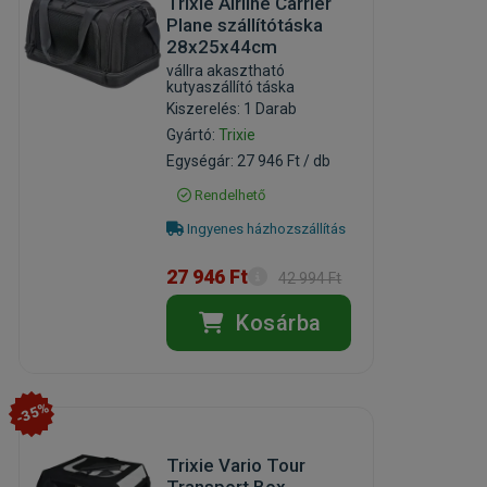
Trixie Airline Carrier
Plane szállítótáska
28x25x44cm
vállra akasztható
kutyaszállító táska
Kiszerelés: 1 Darab
Gyártó:
Trixie
Egységár: 27 946 Ft / db
Rendelhető
Ingyenes házhozszállítás
27 946 Ft
42 994 Ft
Kosárba
-35%
Trixie Vario Tour
Transport Box