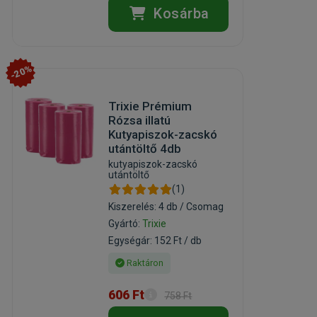
Kosárba
-20%
Trixie Prémium
Rózsa illatú
Kutyapiszok-zacskó
utántöltő 4db
kutyapiszok-zacskó
utántöltő
(1)
Kiszerelés: 4 db / Csomag
Gyártó:
Trixie
Egységár: 152 Ft / db
Raktáron
606 Ft
758 Ft