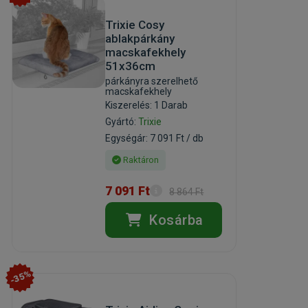
Trixie Cosy
ablakpárkány
macskafekhely
51x36cm
párkányra szerelhető
macskafekhely
Kiszerelés: 1 Darab
Gyártó:
Trixie
Egységár: 7 091 Ft / db
Raktáron
7 091 Ft
8 864 Ft
Kosárba
-35%