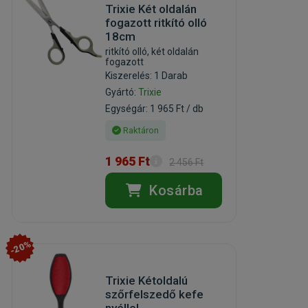
Trixie Két oldalán
fogazott ritkító olló
18cm
ritkító olló, két oldalán
fogazott
Kiszerelés: 1 Darab
Gyártó:
Trixie
Egységár: 1 965 Ft / db
Raktáron
1 965 Ft
2 456 Ft
Kosárba
-20%
Trixie Kétoldalú
szőrfelszedő kefe