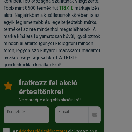
körülbelül 60 országba szállítanak világszerte.
Több mint 8500 termék fut
TRIXIE
márkajelzés
alatt. Napjainkban a kisállattartók körében is az
egyik legismertebb és legelterjedtebb márka,
termékei szinte mindenhol megtalálhatóak. A
márka kínálata folyamatosan bővül, igyekeznek
minden állattartó igényét kielégíteni minden
téren, legyen szó kutyáról, macskáról, madárról,
halakról vagy rágcsálókról. A TRIXIE
gondoskodik a kisállatokról!
Íratkozz fel akció
értesítőnkre!
Ne maradj le a legjobb akcióinkról!
Keresztnév
E-mail
Az
Adatkezelési tájékoztatót
elolvastam és a