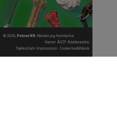
© 2026,
Petnet Kft.
Minden jog fenntartva.
Karrier
ÁSZF
Adatkezelési
Tájékoztató
Impresszum
Cookie beállítások