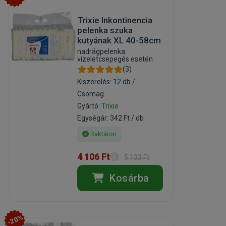
Trixie Inkontinencia
pelenka szuka
kutyának XL 40-58cm
nadrágpelenka
vizeletcsepegés esetén
(3)
Kiszerelés: 12 db /
Csomag
Gyártó:
Trixie
Egységár: 342 Ft / db
Raktáron
4 106 Ft
5 133 Ft
Kosárba
-20%