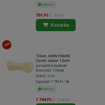
Raktáron
701 Ft
876 Ft
Kosárba
-20%
Trixie Játék Hűsítő
Csont Junior 10cm
gumijáték kutyáknak
Kiszerelés: 1 Darab
Gyártó:
Trixie
Egységár: 1 744 Ft / db
Raktáron
1 744 Ft
2 180 Ft