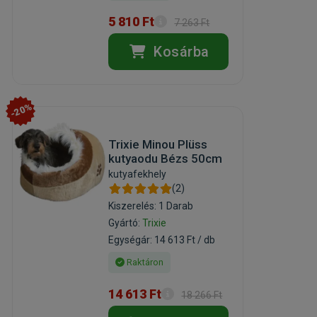
5 810 Ft
7 263 Ft
Kosárba
-20%
Trixie Minou Plüss
kutyaodu Bézs 50cm
kutyafekhely
(2)
Kiszerelés: 1 Darab
Gyártó:
Trixie
Egységár: 14 613 Ft / db
Raktáron
14 613 Ft
18 266 Ft