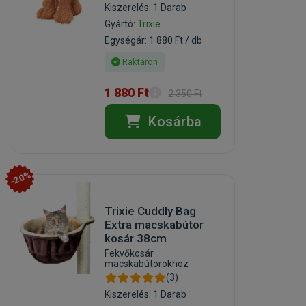
Kiszerelés: 1 Darab
Gyártó:
Trixie
Egységár: 1 880 Ft / db
Raktáron
1 880 Ft
2 350 Ft
Kosárba
-20%
Trixie Cuddly Bag
Extra macskabútor
kosár 38cm
Fekvőkosár
macskabútorokhoz
(3)
Kiszerelés: 1 Darab