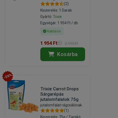
(2)
Kiszerelés: 1 Darab
Gyártó:
Trixie
Egységár: 1 954 Ft / db
Raktáron
1 954 Ft
2 443 Ft
Kosárba
-20%
Trixie Carrot Drops
Sárgarépás
jutalomfalatok 75g
jutalomfalat rágcsálónak
(1)
Kiszerelés: 75g / Zacskó