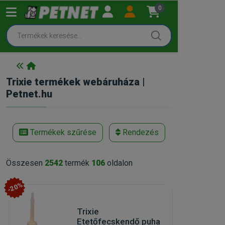
0
Trixie termékek webáruháza |
Petnet.hu
Termékek szűrése
Rendezés
Összesen
2542
termék
106
oldalon
-20%
Trixie
Etetőfecskendő puha