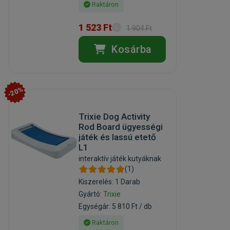
Raktáron
1 523 Ft
1 904 Ft
Kosárba
-20%
Trixie Dog Activity
Rod Board ügyességi
játék és lassú etető
L1
interaktív játék kutyáknak
(1)
Kiszerelés: 1 Darab
Gyártó:
Trixie
Egységár: 5 810 Ft / db
Raktáron