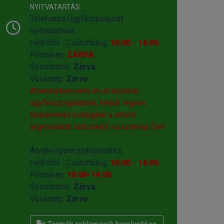
NYITVATARTÁS:
Telefonos Ügyfélszolgálat
nyitvatartása:
Hétfőtől - Csütörtökig:
10:00 - 16:00
Pénteken:
ZÁRVA
Szombaton:
Zárva
Vasárnap:
Zárva
Amennyiben nem éri el azonnal
ügyfélszolgálatunk, kérjük legyen
türelemmel, kollégánk a lehető
legrövidebb időn belül visszahivja Önt!
Átvételi pont nyitvatartása:
Hétfőtől - Csütörtökig:
10:00 - 16:00
Pénteken:
10:00-14:00
Szombaton:
Zárva
Vasárnap:
Zárva