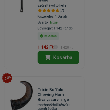
nyéllel
szőreltávolító kefe
(7)
Kiszerelés: 1 Darab
Gyártó:
Trixie
Egységár: 1 142 Ft / db
Raktáron
1 142 Ft
1 428 Ft
Kosárba
-20%
Trixie Buffalo
Chewing Horn
Bivalyszarv large
marhabőrből készült
csontrágóka