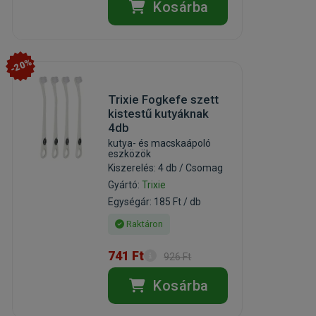
Kosárba
-20%
Trixie Fogkefe szett
kistestű kutyáknak
4db
kutya- és macskaápoló
eszközök
Kiszerelés: 4 db / Csomag
Gyártó:
Trixie
Egységár: 185 Ft / db
Raktáron
741 Ft
926 Ft
Kosárba