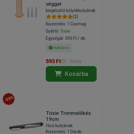
véggel
kiegészítő kölyökkutyának
(2)
Kiszerelés: 1 Csomag
Gyártó:
Trixie
Egységár: 593 Ft / db
Raktáron
593 Ft
741 Ft
Kosárba
-20%
Trixie Trimmelőkés
19cm
fésű kutyának
Kiszerelés: 1 Darab