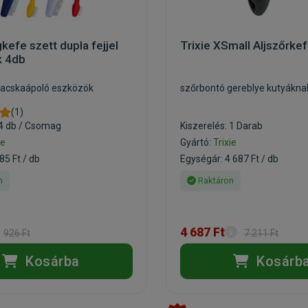
gkefe szett dupla fejjel
Trixie XSmall Aljszőrke
k 4db
macskaápoló eszközök
szőrbontó gereblye kutyákna
(1)
 4 db / Csomag
Kiszerelés: 1 Darab
ie
Gyártó:
Trixie
85 Ft / db
Egységár: 4 687 Ft / db
n
Raktáron
4 687 Ft
926 Ft
7 211 Ft
Kosárba
Kosárb