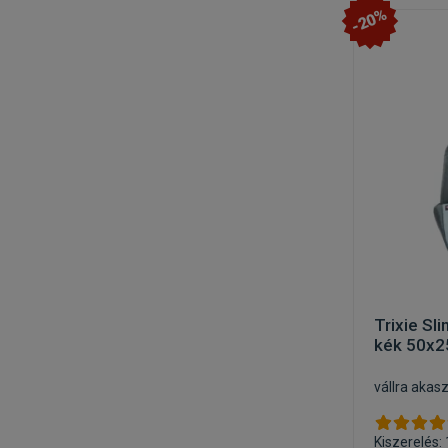
-20%
Trixie Sli
kék 50x
vállra akas
Kiszerelés: