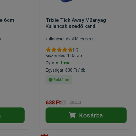
fe 6cm
Trixie Tick Away Műanyag
Kullancskiszedő kanál
k
kullancseltávolító eszköz
(2)
Kiszerelés: 1 Darab
Gyártó:
Trixie
Egységár: 638 Ft / db
Raktáron
638 Ft
798 Ft
a
Kosárba