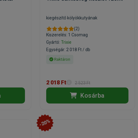
kiegészítő kölyökkutyának
(2)
Kiszerelés: 1 Csomag
Gyártó:
Trixie
Egységár: 2 018 Ft / db
Raktáron
2 018 Ft
2 523 Ft
a
Kosárba
-20%