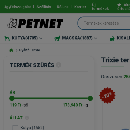
Új
Akc
Ügyfélszolgálat
Szállítás
Rólunk
Karrier
termékek
értesít
KUTYA
(4705)
MACSKA
(1887)
KISÁL
Gyártó: Trixie
Trixie t
TERMÉK SZŰRÉS
Összesen
25
ÁR
-20%
119 Ft
-tól
173,940 Ft
-ig
ÁLLAT
Kutya (1552)