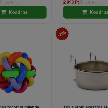
2 893 Ft
3 616 Ft
3 616 Ft
Kosárba
Kosárb
-20%
ínes fonott gumilabda
Trixie Króm akasztós et