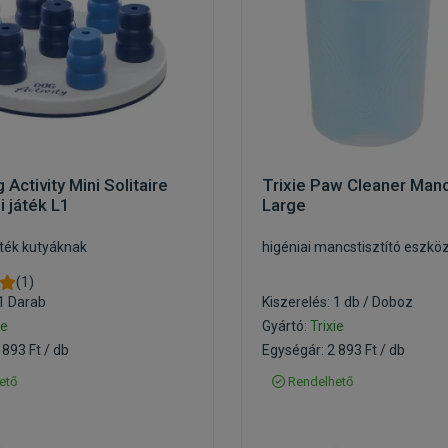
 Activity Mini Solitaire
Trixie Paw Cleaner Manc
 játék L1
Large
játék kutyáknak
higéniai mancstisztító eszkö
(1)
 1 Darab
Kiszerelés: 1 db / Doboz
ie
Gyártó:
Trixie
 893 Ft / db
Egységár: 2 893 Ft / db
ető
Rendelhető