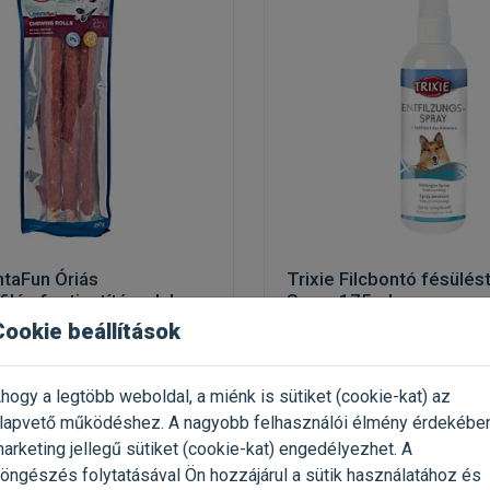
ntaFun Óriás
Trixie Filcbontó fésülés
ilés fogtisztító rudak
Spray 175ml
Cookie beállítások
tisztítócsont kutyáknak
professzionális szőrápoló sp
(2)
hogy a legtöbb weboldal, a miénk is sütiket (cookie-kat) az
 250g / Csomag
Kiszerelés: 175ml / Flakon
lapvető működéshez. A nagyobb felhasználói élmény érdekébe
ie
Gyártó:
Trixie
arketing jellegű sütiket (cookie-kat) engedélyezhet. A
1 352 Ft / kg
Egységár: 6 726 Ft / l
öngészés folytatásával Ön hozzájárul a sütik használatához és