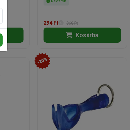
Raktáron
294 Ft
368 Ft
a
Kosárba
-20%