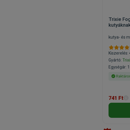
Trixie Fo
kutyákna
kutya- és 
Kiszerelés:
Gyártó:
Trix
Egységár: 1
Raktáro
741 Ft