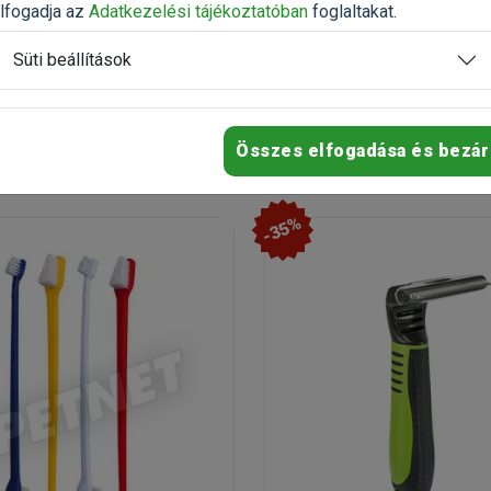
n
Raktáron
lfogadja az
Adatkezelési tájékoztatóban
foglaltakat.
Süti beállítások
1 177 Ft
3 548 Ft
1 471 Ft
Kosárba
Kosárb
Összes elfogadása és bezár
-35%