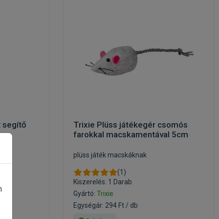
t segítő
Trixie Plüss játékegér csomós
farokkal macskamentával 5cm
ray
plüss játék macskáknak
(1)
Kiszerelés: 1 Darab
n
Gyártó:
Trixie
Egységár: 294 Ft / db