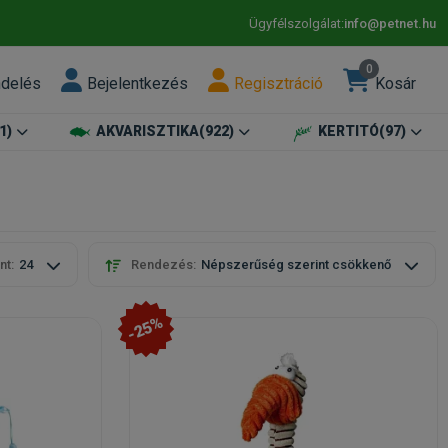
Ügyfélszolgálat:
info@petnet.hu
0
ndelés
Bejelentkezés
Regisztráció
Kosár
1)
AKVARISZTIKA
(922)
KERTITÓ
(97)
nt:
24
Rendezés:
Népszerűség szerint csökkenő
-25%