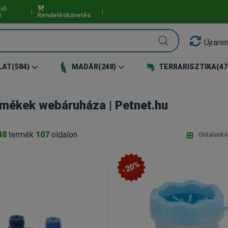
ió
ő
Rendeléskövetés
Újrare
LAT
(584)
MADÁR
(248)
TERRARISZTIKA
(47
ermékek webáruháza | Petnet.hu
48
termék
107
oldalon
Oldalanké
-20%