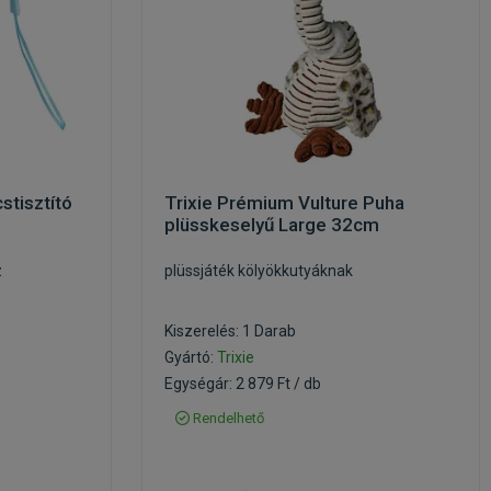
stisztító
Trixie Prémium Vulture Puha
plüsskeselyű Large 32cm
z
plüssjáték kölyökkutyáknak
Kiszerelés: 1 Darab
Gyártó:
Trixie
Egységár: 2 879 Ft / db
Rendelhető