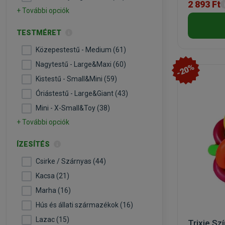
2 893 Ft
+ További opciók
TESTMÉRET
Közepestestű - Medium (61)
Nagytestű - Large&Maxi (60)
-20%
Kistestű - Small&Mini (59)
Óriástestű - Large&Giant (43)
Mini - X-Small&Toy (38)
+ További opciók
ÍZESÍTÉS
Csirke / Szárnyas (44)
Kacsa (21)
Marha (16)
Hús és állati származékok (16)
Lazac (15)
Trixie Sz