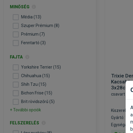
MINŐSÉG
Média (13)
Szuper Prémium (8)
Prémium (7)
Fenntartó (3)
FAJTA
Yorkshire Terrier (15)
Trixie De
Chihuahua (15)
Kacsahúsf
Shih Tzu (15)
3x28cm
Bichon Frise (15)
csavart fog
Brit rövidszőrű (5)
A
+ További opciók
Kiszerelés:
a
Gyártó:
Trix
m
FELSZERELÉS
Egységár: 1
b