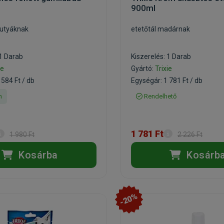
900ml
kutyáknak
etetőtál madárnak
 1 Darab
Kiszerelés: 1 Darab
ie
Gyártó:
Trixie
 584 Ft / db
Egységár: 1 781 Ft / db
n
Rendelhető
1 781 Ft
1 980 Ft
2 226 Ft
Kosárba
Kosárb
-20%