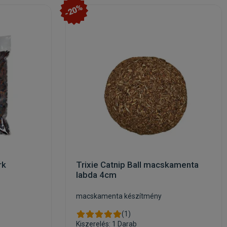
-20%
rk
Trixie Catnip Ball macskamenta
labda 4cm
macskamenta készítmény
(1)
Kiszerelés: 1 Darab