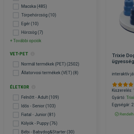
Macska (485)
Törpehörcsög (10)
Egér (10)
Hörcsög (7)
+ További opciók
VET-PET
Trixie Dog
ügyességi
Normál termékek (PET) (2502)
Állatorvosi termékek (VET) (8)
interaktív 
ÉLETKOR
Kiszerelés:
Felnőtt - Adult (109)
Gyártó:
Trix
Egységár: 2
Idős - Senior (103)
Rendelh
Fiatal - Junior (81)
Kölyök - Puppy (76)
Bébi - Babydog&Starter (30)