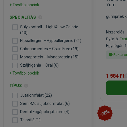
7cm
+ További opciók
gumijáték 
SPECIALITÁS
Súly kontroll – Light&Low Calorie
Kiszerelés:
(43)
Gyártó:
Trix
Hipoallergén – Hypoallergenic (21)
Egységár: 1
Gabonamentes – Grain Free (19)
Raktáro
Monoprotein – Monoprotein (15)
Szájhigénia – Oral (6)
+ További opciók
1 584 Ft
TÍPUS
Jutalomfalat (22)
Semi-Moist jutalomfalat (6)
-20%
Dental Fogápoló jutalom (4)
Tejpótló (1)