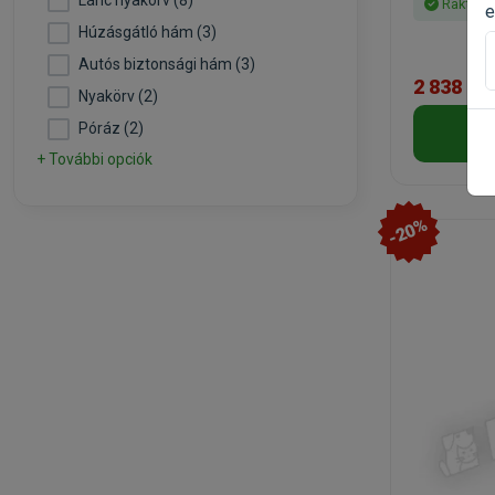
Lánc nyakörv (8)
Raktáro
e
Húzásgátló hám (3)
Autós biztonsági hám (3)
2 838 Ft
Nyakörv (2)
Póráz (2)
+ További opciók
-20%