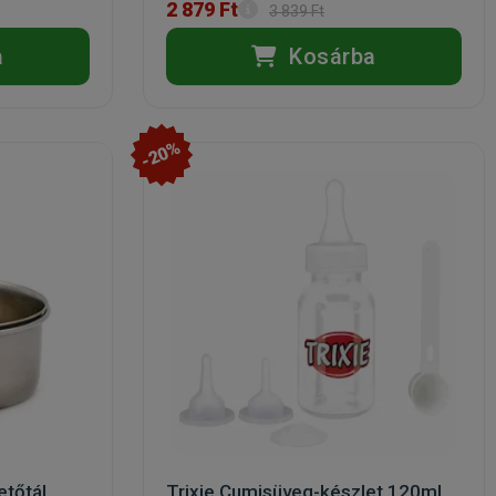
2 879 Ft
3 839 Ft
a
Kosárba
-20%
etőtál
Trixie Cumisüveg-készlet 120ml