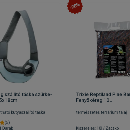
-20%
ng szállító táska szürke-
Trixie Reptiland Pine Ba
25x18cm
Fenyőkéreg 10L
ztható kutyaszállító táska
természetes terrárium talaj
(5)
 1 Darab
Kiszerelés: 10l / Zacskó