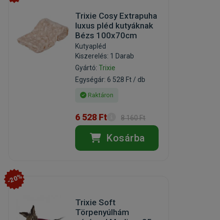
Trixie Cosy Extrapuha
luxus pléd kutyáknak
Bézs 100x70cm
Kutyapléd
Kiszerelés: 1 Darab
Gyártó:
Trixie
Egységár: 6 528 Ft / db
Raktáron
6 528 Ft
8 160 Ft
Kosárba
-20%
Trixie Soft
Törpenyúlhám