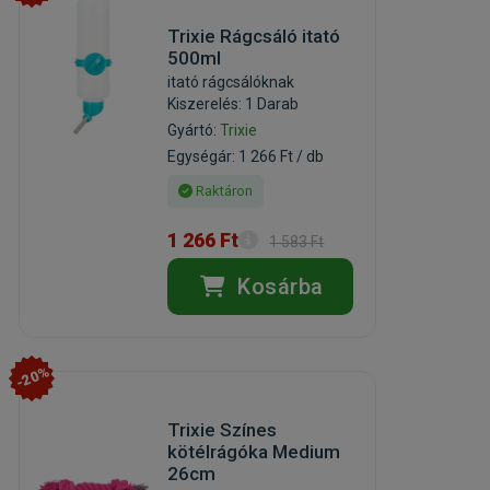
Trixie Rágcsáló itató
500ml
itató rágcsálóknak
Kiszerelés: 1 Darab
Gyártó:
Trixie
Egységár: 1 266 Ft / db
Raktáron
1 266 Ft
1 583 Ft
Kosárba
-20%
Trixie Színes
kötélrágóka Medium
26cm