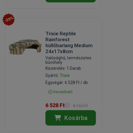
-20%
Trixie Reptile
Rainforest
hüllőbarlang Medium
24x17x8cm
Valósághű, természetes
búvóhely
Kiszerelés: 1 Darab
Gyártó:
Trixie
Egységár: 6 528 Ft / db
Rendelhető
6 528 Ft
8 160 Ft
Kosárba