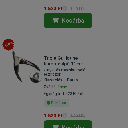
1 523 Ft
1 904 Ft
Kosárba
-20%
Trixie Guillotine
karomcsípő 11cm
kutya- és macskaápoló
eszközök
Kiszerelés: 1 Darab
Gyártó:
Trixie
Egységár: 1 523 Ft / db
Raktáron
1 523 Ft
1 904 Ft
Kosárba