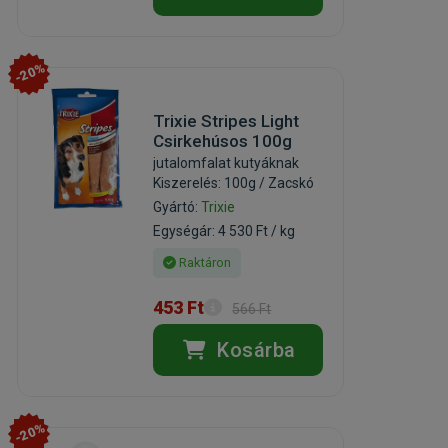
-20%
Trixie Stripes Light
Csirkehúsos 100g
jutalomfalat kutyáknak
Kiszerelés: 100g / Zacskó
Gyártó:
Trixie
Egységár: 4 530 Ft / kg
Raktáron
453 Ft
566 Ft
Kosárba
-20%