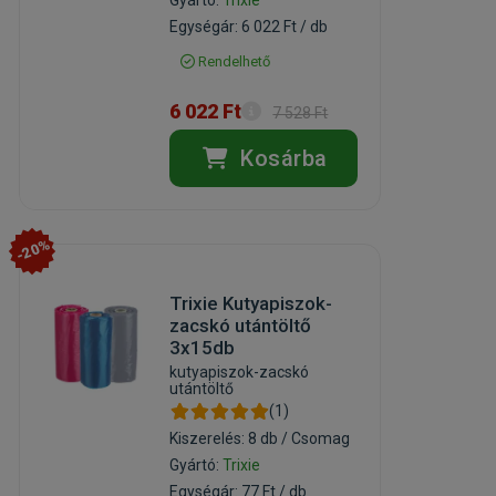
Gyártó:
Trixie
Egységár: 6 022 Ft / db
Rendelhető
6 022 Ft
7 528 Ft
Kosárba
-20%
Trixie Kutyapiszok-
zacskó utántöltő
3x15db
kutyapiszok-zacskó
utántöltő
(1)
Kiszerelés: 8 db / Csomag
Gyártó:
Trixie
Egységár: 77 Ft / db