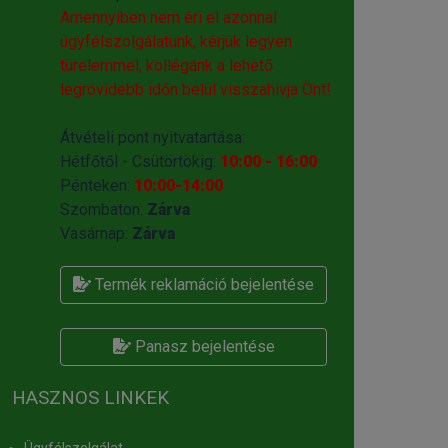
Amennyiben nem éri el azonnal
ügyfélszolgálatunk, kérjük legyen
türelemmel, kollégánk a lehető
legrövidebb időn belül visszahivja Önt!
Átvételi pont nyitvatartása:
Hétfőtől - Csütörtökig:
10:00 - 16:00
Pénteken:
10:00-14:00
Szombaton:
Zárva
Vasárnap:
Zárva
Termék reklamáció bejelentése
Panasz bejelentése
HASZNOS LINKEK