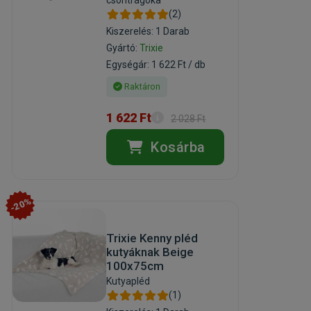
csontrágóka
(2)
Kiszerelés: 1 Darab
Gyártó:
Trixie
Egységár: 1 622 Ft / db
Raktáron
1 622 Ft
2 028 Ft
Kosárba
-20%
Trixie Kenny pléd
kutyáknak Beige
100x75cm
Kutyapléd
(1)