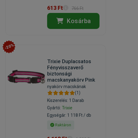
613 Ft
766 Ft
Kosárba
-20%
Trixie Duplacsatos
Fényvisszaverő
biztonsági
macskanyakörv Pink
nyakörv macskának
(1)
Kiszerelés: 1 Darab
Gyártó:
Trixie
Egységár: 1 118 Ft / db
Raktáron