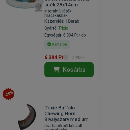
játék 28x14cm
interaktív játék
macskáknak
Kiszerelés: 1 Darab
Gyártó:
Trixie
Egységár: 6 394 Ft / db
Raktáron
6 394 Ft
7 993 Ft
Kosárba
-20%
Trixie Buffalo
Chewing Horn
Bivalyszarv medium
marhabőrből készült