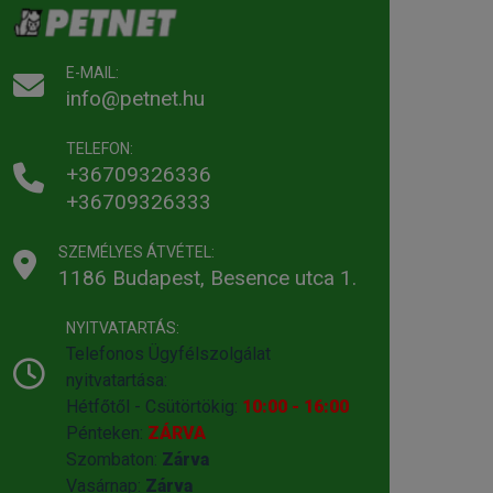
E-MAIL:
info@petnet.hu
TELEFON:
+36709326336
+36709326333
SZEMÉLYES ÁTVÉTEL:
1186 Budapest, Besence utca 1.
NYITVATARTÁS:
Telefonos Ügyfélszolgálat
nyitvatartása:
Hétfőtől - Csütörtökig:
10:00 - 16:00
Pénteken:
ZÁRVA
Szombaton:
Zárva
Vasárnap:
Zárva