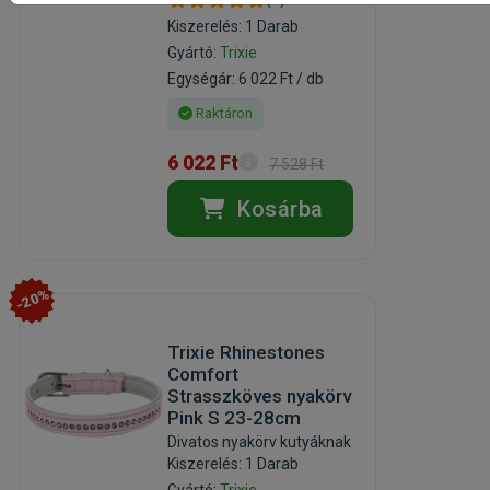
Kiszerelés: 1 Darab
Gyártó:
Trixie
Egységár: 6 022 Ft / db
Raktáron
6 022 Ft
7 528 Ft
Kosárba
-20%
Trixie Rhinestones
Comfort
Strasszköves nyakörv
Pink S 23-28cm
Divatos nyakörv kutyáknak
Kiszerelés: 1 Darab