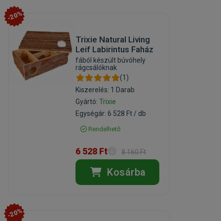
-20%
Trixie Natural Living
Leif Labirintus Faház
fából készült búvóhely
rágcsálóknak
(1)
Kiszerelés: 1 Darab
Gyártó:
Trixie
Egységár: 6 528 Ft / db
Rendelhető
6 528 Ft
8 160 Ft
Kosárba
-20%