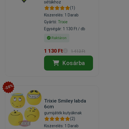
sétákhoz
(1)
Kiszerelés: 1 Darab
Gyártó:
Trixie
Egységár: 1 130 Ft / db
Raktáron
1 130 Ft
1 413 Ft
Kosárba
-20%
Trixie Smiley labda
6cm
gumijáték kutyáknak
(2)
Kiszerelés: 1 Darab