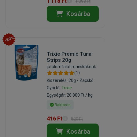
1 118 Ft
1 398 Ft
Kosárba
-20%
Trixie Premio Tuna
Strips 20g
jutalomfalat macskáknak
(1)
Kiszerelés: 20g / Zacskó
Gyártó:
Trixie
Egységár: 20 800 Ft / kg
Raktáron
416 Ft
520 Ft
Kosárba