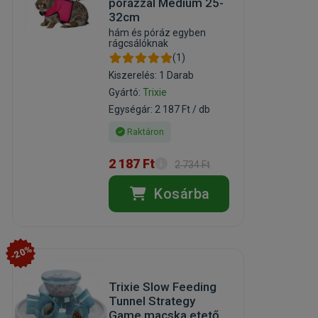
pórázzal Medium 25-
32cm
hám és póráz egyben
rágcsálóknak
(1)
Kiszerelés: 1 Darab
Gyártó:
Trixie
Egységár: 2 187 Ft / db
Raktáron
2 187 Ft
2 734 Ft
Kosárba
-20%
Trixie Slow Feeding
Tunnel Strategy
Game macska etető