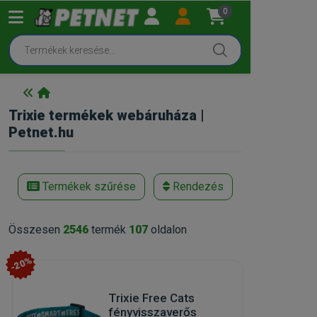
0
Trixie termékek webáruháza |
Petnet.hu
Termékek szűrése
Rendezés
Összesen
2546
termék
107
oldalon
-20%
Trixie Free Cats
fényvisszaverős