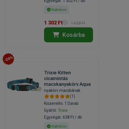
Egységár: 1 302 Ft / db
Raktáron
1 302 Ft
1 628 Ft
Kosárba
-20%
Trixie Kitten
cicamintás
macskanyakörv Aqua
nyakörv macskának
(1)
Kiszerelés: 1 Darab
Gyártó:
Trixie
Egységár: 638 Ft / db
Raktáron