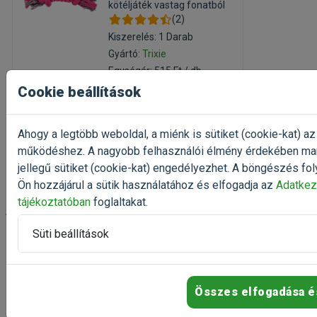
kötéljáték vastag fonatból
(2)
Kiszerelés: 1 Darab
Gyártó:
Trixie
Egységár: 515 Ft / db
Cookie beállítások
Raktáron
515 Ft
644 Ft
Ahogy a legtöbb weboldal, a miénk is sütiket (cookie-kat) az
működéshez. A nagyobb felhasználói élmény érdekében ma
Kosárba
jellegű sütiket (cookie-kat) engedélyezhet. A böngészés fol
Ön hozzájárul a sütik használatához és elfogadja az
Adatkez
tájékoztatóban
foglaltakat.
-20%
Süti beállítások
Trixie Sarok
Kaparófal Barna
32x60cm
Összes elfogadása é
szizálrost kaparófa
macskának
(2)