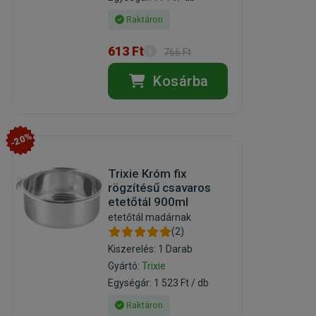
Raktáron
613 Ft
766 Ft
Kosárba
-20%
Trixie Króm fix
rögzítésű csavaros
etetőtál 900ml
etetőtál madárnak
(2)
Kiszerelés: 1 Darab
Gyártó:
Trixie
Egységár: 1 523 Ft / db
Raktáron