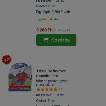
Kiszerelés: 1 Darab
Gyártó:
Trixie
Egységár: 3 280 Ft / db
Rendelhető
3 280 Ft
4 100 Ft
Kosárba
-20%
Trixie Reflective
macskahám
hám és póráz egyben
macskáknak
(1)
Kiszerelés: 1 Darab
Gyártó:
Trixie