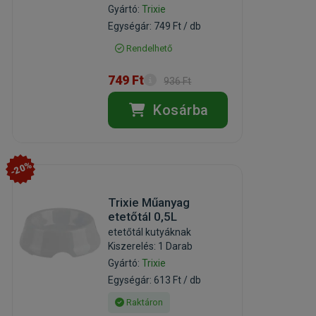
Gyártó:
Trixie
Egységár: 749 Ft / db
Rendelhető
749 Ft
936 Ft
Kosárba
-20%
Trixie Műanyag
etetőtál 0,5L
etetőtál kutyáknak
Kiszerelés: 1 Darab
Gyártó:
Trixie
Egységár: 613 Ft / db
Raktáron