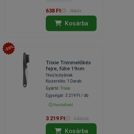
638 Ft
798 Ft
Kosárba
-20%
Trixie Trimmelőkés
fejre, fülre 19cm
fésű kutyának
Kiszerelés: 1 Darab
Gyártó:
Trixie
Egységár: 3 219 Ft / db
Rendelhető
3 219 Ft
4 024 Ft
Kosárba