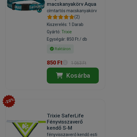
macskanyakörv Aqua
címtartós macskanyakörv
(2)
Kiszerelés: 1 Darab
Gyártó:
Trixie
Egységár: 850 Ft / db
Raktáron
850 Ft
1 063 Ft
Kosárba
-20%
Trixie SaferLife
Fényvisszaverő
kendő S-M
fényvisszaverő kendő esti