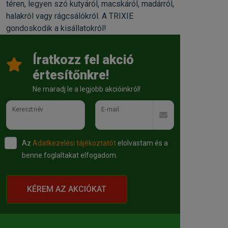
téren, legyen szó kutyáról, macskáról, madárról,
halakról vagy rágcsálókról. A TRIXIE
gondoskodik a kisállatokról!
Íratkozz fel akció
értesítőnkre!
Ne maradj le a legjobb akcióinkról!
Keresztnév
E-mail
Az
Adatkezelési tájékoztatót
elolvastam és a
benne foglaltakat elfogadom.
KÉREM AZ AKCIÓKAT