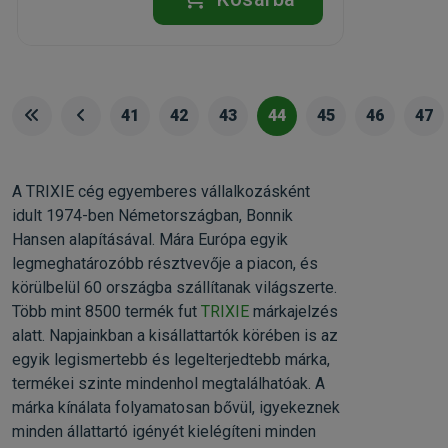
41
42
43
44
45
46
47
A TRIXIE cég egyemberes vállalkozásként
idult 1974-ben Németországban, Bonnik
Hansen alapításával. Mára Európa egyik
legmeghatározóbb résztvevője a piacon, és
körülbelül 60 országba szállítanak világszerte.
Több mint 8500 termék fut
TRIXIE
márkajelzés
alatt. Napjainkban a kisállattartók körében is az
egyik legismertebb és legelterjedtebb márka,
termékei szinte mindenhol megtalálhatóak. A
márka kínálata folyamatosan bővül, igyekeznek
minden állattartó igényét kielégíteni minden