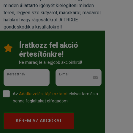
minden állattartó igényét kielégíteni minden
téren, legyen szó kutyáról, macskáról, madárról,
halakról vagy rágcsálókról. A TRIXIE
gondoskodik a kisállatokról!
Íratkozz fel akció
értesítőnkre!
Ne maradj le a legjobb akcióinkról!
Keresztnév
E-mail
Az
Adatkezelési tájékoztatót
elolvastam és a
benne foglaltakat elfogadom.
KÉREM AZ AKCIÓKAT