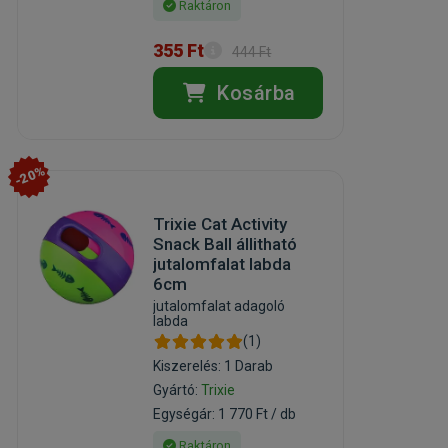
Raktáron
355 Ft
444 Ft
Kosárba
-20%
Trixie Cat Activity
Snack Ball állitható
jutalomfalat labda
6cm
jutalomfalat adagoló
labda
(1)
Kiszerelés: 1 Darab
Gyártó:
Trixie
Egységár: 1 770 Ft / db
Raktáron