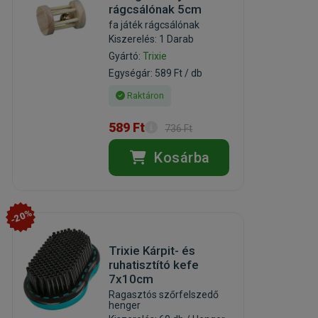
rágcsálónak 5cm
fa játék rágcsálónak
Kiszerelés: 1 Darab
Gyártó:
Trixie
Egységár: 589 Ft / db
Raktáron
589 Ft
736 Ft
Kosárba
-20%
Trixie Kárpit- és
ruhatisztító kefe
7x10cm
Ragasztós szőrfelszedő
henger