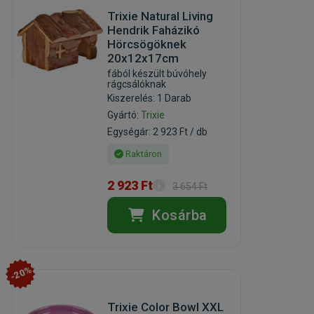
Trixie Natural Living
Hendrik Faházikó
Hörcsögöknek
20x12x17cm
fából készült búvóhely
rágcsálóknak
Kiszerelés: 1 Darab
Gyártó:
Trixie
Egységár: 2 923 Ft / db
Raktáron
2 923 Ft
3 654 Ft
Kosárba
-20%
Trixie Color Bowl XXL