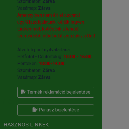
Szombaton:
Zárva
Vasárnap:
Zárva
Amennyiben nem éri el azonnal
ügyfélszolgálatunk, kérjük legyen
türelemmel, kollégánk a lehető
legrövidebb időn belül visszahivja Önt!
Átvételi pont nyitvatartása:
Hétfőtől - Csütörtökig:
10:00 - 16:00
Pénteken:
10:00-14:00
Szombaton:
Zárva
Vasárnap:
Zárva
Termék reklamáció bejelentése
Panasz bejelentése
HASZNOS LINKEK