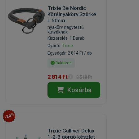
Trixie Be Nordic
Kötélnyakörv Szürke
L 50cm
nyakörv nagytestű
kutyáknak
Kiszerelés: 1 Darab
Gyártó:
Trixie
Egységár: 2 814 Ft / db
Raktáron
2 814 Ft
3 518 Ft
Kosárba
-20%
Trixie Gulliver Delux
1-2-3 görgő készlet