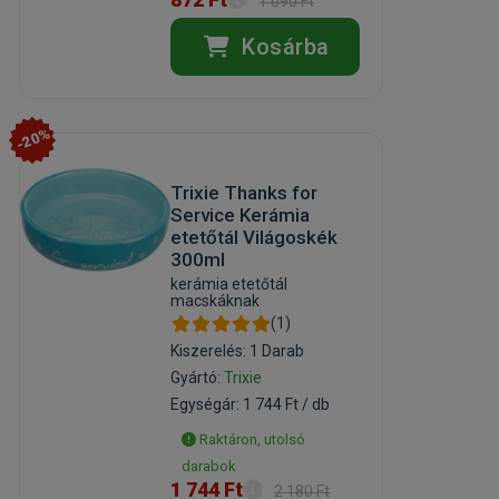
1 090 Ft
Kosárba
-20%
Trixie Thanks for
Service Kerámia
etetőtál Világoskék
300ml
kerámia etetőtál
macskáknak
(1)
Kiszerelés: 1 Darab
Gyártó:
Trixie
Egységár: 1 744 Ft / db
Raktáron, utolsó
darabok
1 744 Ft
2 180 Ft