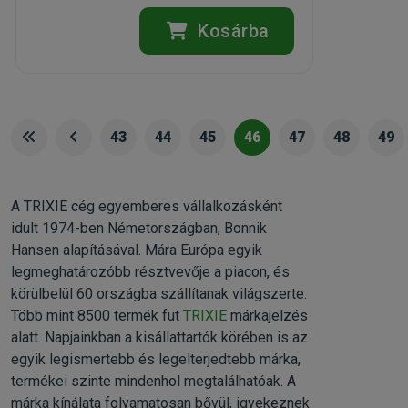
Kosárba
43
44
45
46
47
48
49
A TRIXIE cég egyemberes vállalkozásként
idult 1974-ben Németországban, Bonnik
Hansen alapításával. Mára Európa egyik
legmeghatározóbb résztvevője a piacon, és
körülbelül 60 országba szállítanak világszerte.
Több mint 8500 termék fut
TRIXIE
márkajelzés
alatt. Napjainkban a kisállattartók körében is az
egyik legismertebb és legelterjedtebb márka,
termékei szinte mindenhol megtalálhatóak. A
márka kínálata folyamatosan bővül, igyekeznek