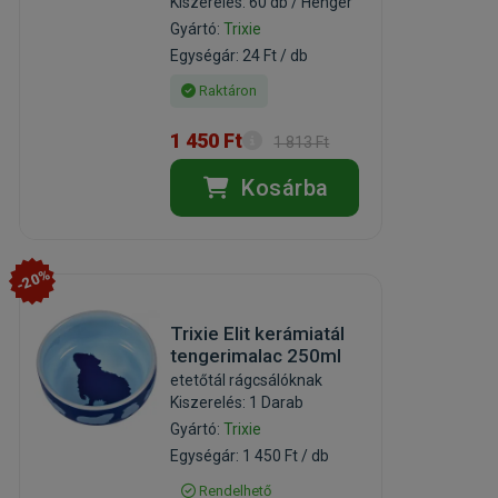
Kiszerelés: 60 db / Henger
Gyártó:
Trixie
Egységár: 24 Ft / db
Raktáron
1 450 Ft
1 813 Ft
Kosárba
-20%
Trixie Elit kerámiatál
tengerimalac 250ml
etetőtál rágcsálóknak
Kiszerelés: 1 Darab
Gyártó:
Trixie
Egységár: 1 450 Ft / db
Rendelhető