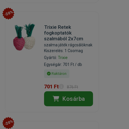
-20%
Trixie Retek
fogkoptatók
szalmából 2x7cm
szalma játék rágcsálóknak
Kiszerelés: 1 Csomag
Gyártó:
Trixie
Egységár: 701 Ft / db
Raktáron
701 Ft
876 Ft
Kosárba
-20%