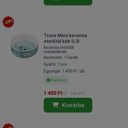
-20%
Trixie Mimi kerámia
etetőtál kék 0,3l
kerámia etetőtál
macskáknak
Kiszerelés: 1 Darab
Gyártó:
Trixie
Egységár: 1 450 Ft / db
Raktáron
1 450 Ft
1 813 Ft
Kosárba