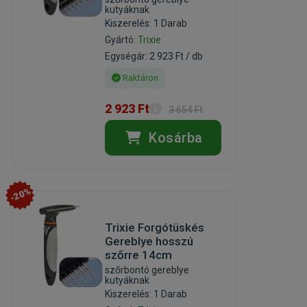
kutyáknak
Kiszerelés: 1 Darab
Gyártó:
Trixie
Egységár: 2 923 Ft / db
Raktáron
2 923 Ft
3 654 Ft
Kosárba
-20%
Trixie Forgótüskés
Gereblye hosszú
szőrre 14cm
szőrbontó gereblye
kutyáknak
Kiszerelés: 1 Darab