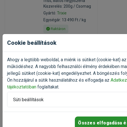
friss, illatos hegyiszéna
Kiszerelés: 200g / Csomag
Gyártó:
Trixie
Egységár: 13 490 Ft / kg
Raktáron
2 698 Ft
Cookie beállítások
3 373 Ft
Kosárba
Ahogy a legtöbb weboldal, a miénk is sütiket (cookie-kat) az
működéshez. A nagyobb felhasználói élmény érdekében ma
jellegű sütiket (cookie-kat) engedélyezhet. A böngészés fol
-20%
Ön hozzájárul a sütik használatához és elfogadja az
Adatkez
tájékoztatóban
foglaltakat.
Trixie Sarokbarlang
terráriumba
Süti beállítások
11x14x11cm
Valósághű, természetes
búvóhely
Kiszerelés: 1 Darab
Összes elfogadása é
Gyártó:
Trixie