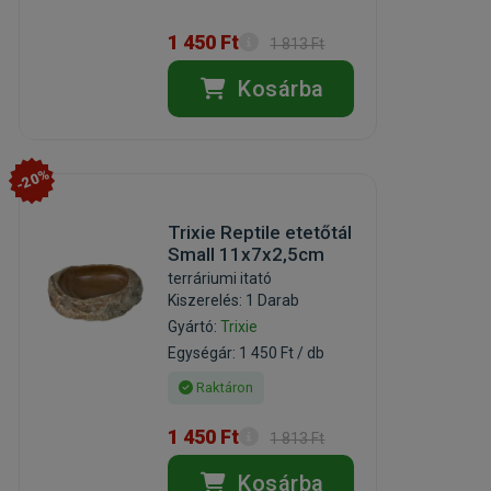
1 450 Ft
1 813 Ft
Kosárba
-20%
Trixie Reptile etetőtál
Small 11x7x2,5cm
terráriumi itató
Kiszerelés: 1 Darab
Gyártó:
Trixie
Egységár: 1 450 Ft / db
Raktáron
1 450 Ft
1 813 Ft
Kosárba