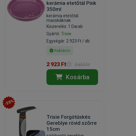
kerámia etetőtál Pink
350ml
kerámia etetőtál
macskáknak
Kiszerelés: 1 Darab
Gyártó:
Trixie
Egységár: 2 923 Ft / db
Raktáron
2 923 Ft
3 654 Ft
Kosárba
-20%
Trixie Forgótüskés
Gereblye rövid szőrre
15cm
szőrbontó gereblye