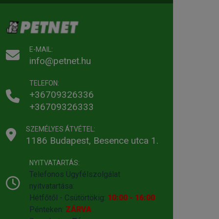
E-MAIL:
info@petnet.hu
TELEFON:
+36709326336
+36709326333
SZEMÉLYES ÁTVÉTEL:
1186 Budapest, Besence utca 1.
NYITVATARTÁS:
Telefonos Ügyfélszolgálat
nyitvatartása:
Hétfőtől - Csütörtökig:
10:00 - 16:00
Pénteken:
ZÁRVA