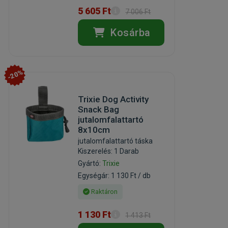
5 605 Ft
7 006 Ft
Kosárba
-20%
Trixie Dog Activity
Snack Bag
jutalomfalattartó
8x10cm
jutalomfalattartó táska
Kiszerelés: 1 Darab
Gyártó:
Trixie
Egységár: 1 130 Ft / db
Raktáron
1 130 Ft
1 413 Ft