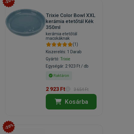
-20%
Trixie Color Bowl XXL
kerámia etetőtál Kék
350ml
kerámia etetőtál
macskáknak
(1)
Kiszerelés: 1 Darab
Gyártó:
Trixie
Egységár: 2 923 Ft / db
Raktáron
2 923 Ft
3 654 Ft
Kosárba
-20%