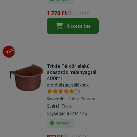
1 770 Ft
2 213 Ft
Kosárba
-20%
Trixie Félkör alakú
akasztós műanyagtál
400ml
etetőtál rágcsálóknak
(1)
Kiszerelés: 1 db / Csomag
Gyártó:
Trixie
Egységár: 872 Ft / db
Raktáron
872 Ft