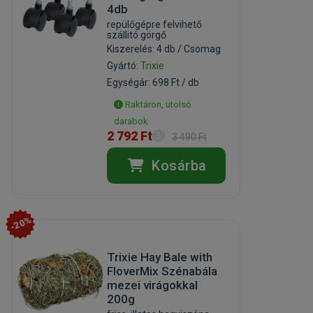
4db
repülőgépre felvihető
szállitó görgő
Kiszerelés: 4 db / Csomag
Gyártó:
Trixie
Egységár: 698 Ft / db
Raktáron, utolsó
darabok
2 792 Ft
3 490 Ft
Kosárba
-20%
Trixie Hay Bale with
FloverMix Szénabála
mezei virágokkal
200g