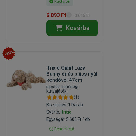
Raktáron
2 893 Ft
3 616 Ft
Kosárba
-20%
Trixie Giant Lazy
Bunny óriás plüss nyúl
kendővel 47cm
sípolós minőségi
kutyajáték
(1)
Kiszerelés: 1 Darab
Gyártó:
Trixie
Egységár: 5 605 Ft / db
Rendelhető