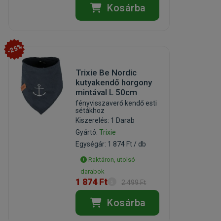
Kosárba
-25%
Trixie Be Nordic
kutyakendő horgony
mintával L 50cm
fényvisszaverő kendő esti
sétákhoz
Kiszerelés: 1 Darab
Gyártó:
Trixie
Egységár: 1 874 Ft / db
Raktáron, utolsó
darabok
1 874 Ft
2 499 Ft
Kosárba