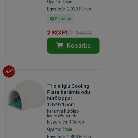
Gyártó:
Trixie
Egységár: 2 923 Ft / db
Raktáron
2 923 Ft
3 654 Ft
Kosárba
-20%
Trixie Iglu Cooling
Plate kerámia odu
hűtőlappal
13x9x15cm
kerámia hűtölap
kisemlősöknek
Kiszerelés: 1 Darab
Gyártó:
Trixie
Egységár: 2 893 Ft / db