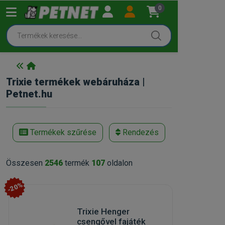
0
Trixie termékek webáruháza |
Petnet.hu
Termékek szűrése
Rendezés
Összesen
2546
termék
107
oldalon
-20%
Trixie Henger
csengővel fajáték