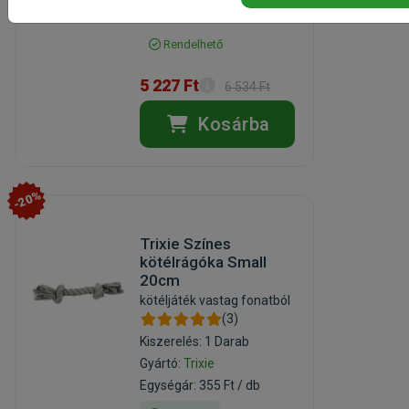
Egységár: 5 227 Ft / db
Rendelhető
5 227 Ft
6 534 Ft
Kosárba
-20%
Trixie Színes
kötélrágóka Small
20cm
kötéljáték vastag fonatból
(3)
Kiszerelés: 1 Darab
Gyártó:
Trixie
Egységár: 355 Ft / db