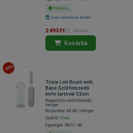
Raktáron
Csak személyes átvétel
2 893 Ft
3 616 Ft
Kosárba
-20%
Trixie Lint Brush with
Base Szőrfelszedő
kefe tartóval 33cm
Ragasztós szőrfelszedő
henger
Kiszerelés: 60 db / Henger
Gyártó:
Trixie
Egységár: 48 Ft / db