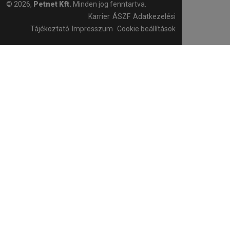
© 2026,
Petnet Kft.
Minden jog fenntartva.
Karrier
ÁSZF
Adatkezelési
Tájékoztató
Impresszum
Cookie beállítások