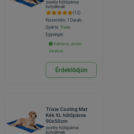
zselés hűtőpárna
kutyáknak
(12)
Kiszerelés: 1 Darab
Gyártó:
Trixie
Egységár:
Raktáron, utolsó
darabok
Érdeklődjön
Trixie Cooling Mat
Kék XL hűtőpárna
90x50cm
zselés hűtőpárna
kutyáknak