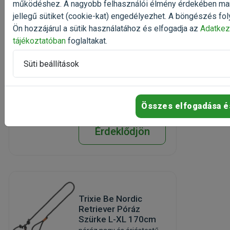
Box M 51x61x74cm
működéshez. A nagyobb felhasználói élmény érdekében ma
fém szállítóketrec
jellegű sütiket (cookie-kat) engedélyezhet. A böngészés fol
kutyáknak
Ön hozzájárul a sütik használatához és elfogadja az
Adatkez
Kiszerelés: 1 Darab
tájékoztatóban
foglaltakat.
Gyártó:
Trixie
Egységár:
Süti beállítások
Érdeklődjön!
Csak személyes átvétel
Összes elfogadása é
Érdeklődjön
Trixie Be Nordic
Retriever Póráz
Szürke L-XL 170cm