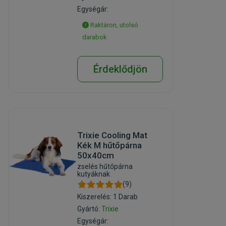
Egységár:
Raktáron, utolsó
darabok
Érdeklődjön
Trixie Cooling Mat
Kék M hűtőpárna
50x40cm
zselés hűtőpárna
kutyáknak
(9)
Kiszerelés: 1 Darab
Gyártó:
Trixie
Egységár: