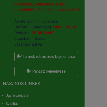
türelemmel, kollégánk a lehető
legrövidebb időn belül visszahivja Önt!
Átvételi pont nyitvatartása:
Hétfőtől - Csütörtökig:
10:00 - 16:00
Pénteken:
10:00-14:00
Szombaton:
Zárva
Vasárnap:
Zárva
Termék reklamáció bejelentése
Panasz bejelentése
HASZNOS LINKEK
Ügyfélszolgálat
Szállítás