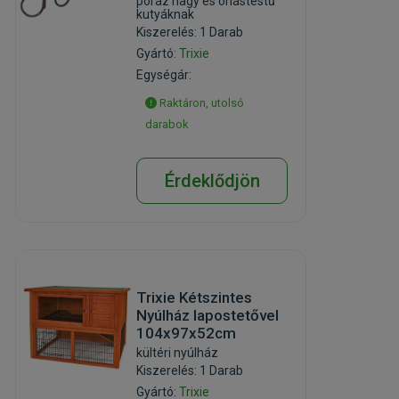
póráz nagy és óriástestű
kutyáknak
Kiszerelés: 1 Darab
Gyártó:
Trixie
Egységár:
Raktáron, utolsó
darabok
Érdeklődjön
Trixie Kétszintes
Nyúlház lapostetővel
104x97x52cm
kültéri nyúlház
Kiszerelés: 1 Darab
Gyártó:
Trixie