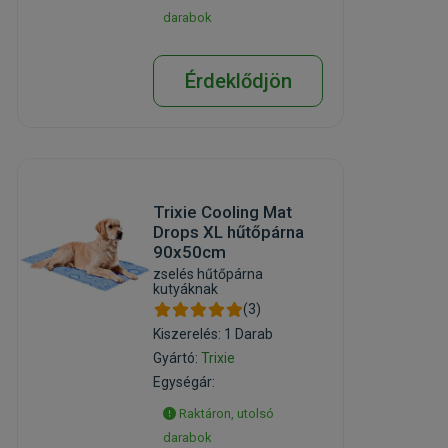
darabok
Érdeklődjön
Trixie Cooling Mat
Drops XL hűtőpárna
90x50cm
zselés hűtőpárna
kutyáknak
(3)
Kiszerelés: 1 Darab
Gyártó:
Trixie
Egységár:
Raktáron, utolsó
darabok