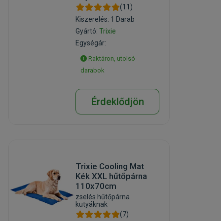
(11)
Kiszerelés: 1 Darab
Gyártó:
Trixie
Egységár:
Raktáron, utolsó
darabok
Érdeklődjön
Trixie Cooling Mat
Kék XXL hűtőpárna
110x70cm
zselés hűtőpárna
kutyáknak
(7)