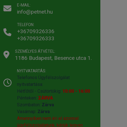
E-MAIL:
info@petnet.hu
TELEFON:
+36709326336
+36709326333
SZEMÉLYES ÁTVÉTEL:
1186 Budapest, Besence utca 1.
NYITVATARTÁS:
Telefonos Ügyfélszolgálat
nyitvatartása:
Hétfőtől - Csütörtökig:
10:00 - 16:00
Pénteken:
ZÁRVA
Szombaton:
Zárva
Vasárnap:
Zárva
Amennyiben nem éri el azonnal
ügyfélszolgálatunk, kérjük legyen