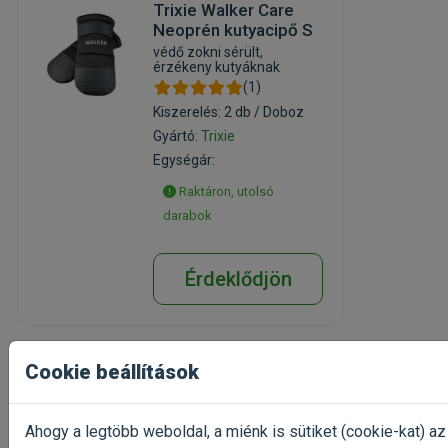
Trixie Walker Care
Neoprén kutyacipő S
védő zokni sérült,
érzékeny kutyáknak
(1)
Kiszerelés: 2 db / Doboz
Gyártó:
Trixie
Egységár:
Raktáron, utolsó
darabok
Érdeklődjön
Cookie beállítások
Trixie Aluminium
Transport Prémium
Ahogy a legtöbb weboldal, a miénk is sütiket (cookie-kat) az