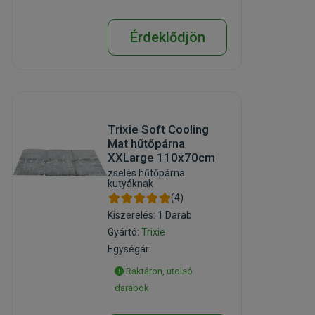
Érdeklődjön
Trixie Soft Cooling
Mat hűtőpárna
XXLarge 110x70cm
zselés hűtőpárna
kutyáknak
(4)
Kiszerelés: 1 Darab
Gyártó:
Trixie
Egységár:
Raktáron, utolsó
darabok