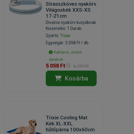
Strasszköves nyakörv
Világoskék XXS-XS
17-21cm
Divatos nyakörv kutyáknak
Kiszerelés: 1 Darab
Gyártó:
Trixie
Egységár: 5 058 Ft / db
Raktáron, utolsó
darabok
5 058 Ft
6 744 Ft
Kosárba
Trixie Cooling Mat
Kék XL-XXL
hűtőpárna 100x60cm