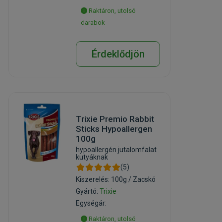
Raktáron, utolsó
darabok
Érdeklődjön
Trixie Premio Rabbit
Sticks Hypoallergen
100g
hypoallergén jutalomfalat
kutyáknak
(5)
Kiszerelés: 100g / Zacskó
Gyártó:
Trixie
Egységár:
Raktáron, utolsó