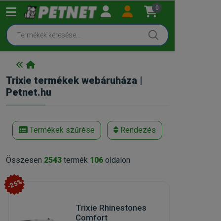
0
Trixie termékek webáruháza |
Petnet.hu
Termékek szűrése
Rendezés
Összesen
2543
termék
106
oldalon
-25%
Trixie Rhinestones
Comfort