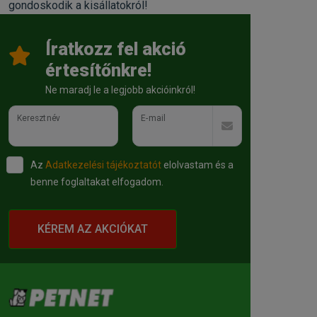
gondoskodik a kisállatokról!
Íratkozz fel akció
értesítőnkre!
Ne maradj le a legjobb akcióinkról!
Keresztnév
E-mail
Az
Adatkezelési tájékoztatót
elolvastam és a
benne foglaltakat elfogadom.
KÉREM AZ AKCIÓKAT