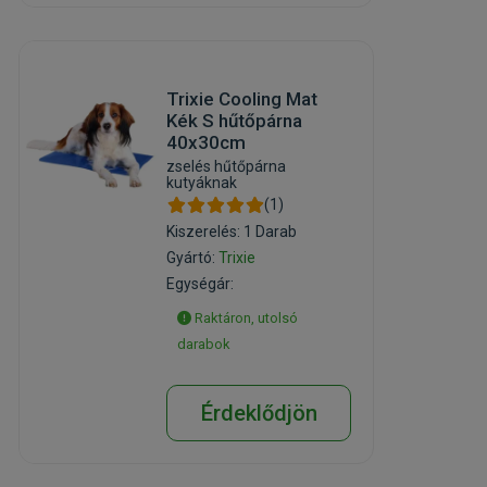
Trixie Cooling Mat
Kék S hűtőpárna
40x30cm
zselés hűtőpárna
kutyáknak
(1)
Kiszerelés: 1 Darab
Gyártó:
Trixie
Egységár:
Raktáron, utolsó
darabok
Érdeklődjön