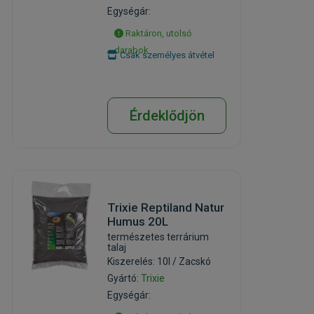
Egységár:
Raktáron, utolsó
darabok
Csak személyes átvétel
Érdeklődjön
Trixie Reptiland Natur
Humus 20L
természetes terrárium
talaj
Kiszerelés: 10l / Zacskó
Gyártó:
Trixie
Egységár: