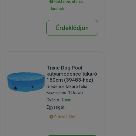
Raktáron, utolsó
darabok
Érdeklődjön
Trixie Dog Pool
kutyamedence takaró
160cm (39483-hoz)
medence takaró fólia
Kiszerelés: 1 Darab
Gyártó:
Trixie
Egységár:
Érdeklődjön!