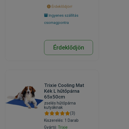
Érdeklődjön!
Ingyenes szállítás
csomagpontra
Érdeklődjön
Trixie Cooling Mat
Kék L hűtőpárna
65x50cm
zselés hűtőpárna
kutyáknak
(3)
Kiszerelés: 1 Darab
Gyártó:
Trixie