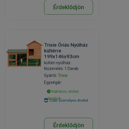
Érdeklődjön
Trixie Óriás Nyúlház
kültérre
199x146x93cm
kültéri nyúlház
Kiszerelés: 1 Darab
Gyártó:
Trixie
Egységár:
Raktáron, utolsó
darabok
Csak személyes átvétel
Érdeklődjön