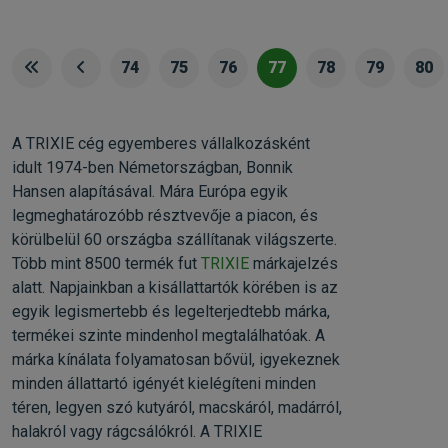
74
75
76
77
78
79
80
A TRIXIE cég egyemberes vállalkozásként
idult 1974-ben Németországban, Bonnik
Hansen alapításával. Mára Európa egyik
legmeghatározóbb résztvevője a piacon, és
körülbelül 60 országba szállítanak világszerte.
Több mint 8500 termék fut
TRIXIE
márkajelzés
alatt. Napjainkban a kisállattartók körében is az
egyik legismertebb és legelterjedtebb márka,
termékei szinte mindenhol megtalálhatóak. A
márka kínálata folyamatosan bővül, igyekeznek
minden állattartó igényét kielégíteni minden
téren, legyen szó kutyáról, macskáról, madárról,
halakról vagy rágcsálókról. A TRIXIE