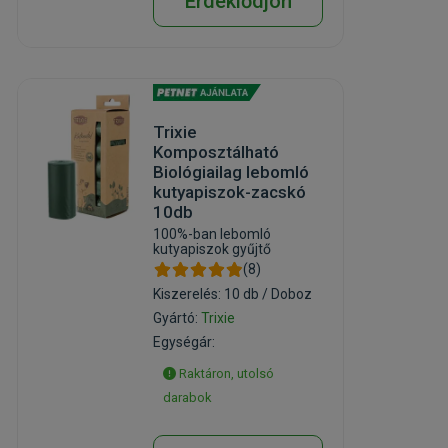
Érdeklődjön
Trixie
Komposztálható
Biológiailag lebomló
kutyapiszok-zacskó
10db
100%-ban lebomló
kutyapiszok gyűjtő
(8)
Kiszerelés: 10 db / Doboz
Gyártó:
Trixie
Egységár:
Raktáron, utolsó
darabok