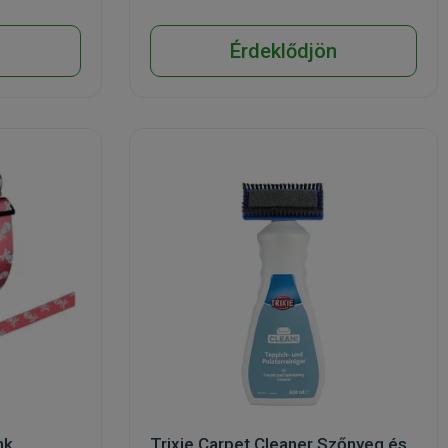
n
Érdeklődjön
nk
Trixie Carpet Cleaner Szőnyeg és