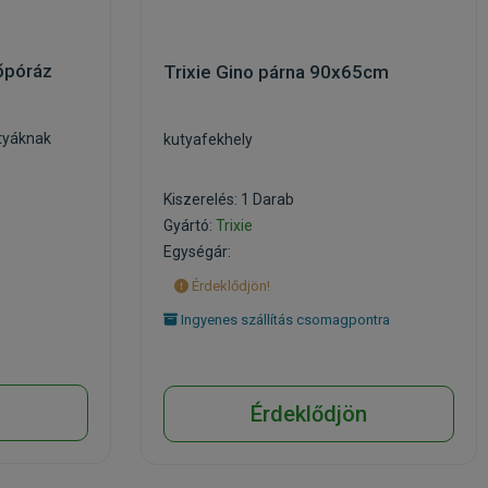
őpóráz
Trixie Gino párna 90x65cm
utyáknak
kutyafekhely
Kiszerelés: 1 Darab
Gyártó:
Trixie
Egységár:
Érdeklődjön!
Ingyenes szállítás csomagpontra
n
Érdeklődjön