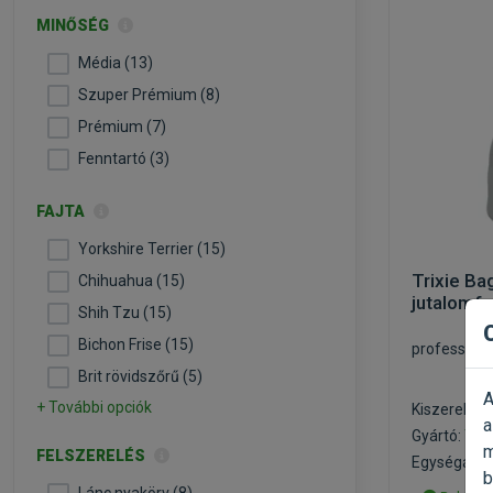
MINŐSÉG
Média (13)
Szuper Prémium (8)
Prémium (7)
Fenntartó (3)
FAJTA
Yorkshire Terrier (15)
Trixie Ba
Chihuahua (15)
jutalomf
Shih Tzu (15)
Bichon Frise (15)
professzion
Brit rövidszőrű (5)
A
+ További opciók
Kiszerelés:
a
Gyártó:
Trix
m
FELSZERELÉS
Egységár:
b