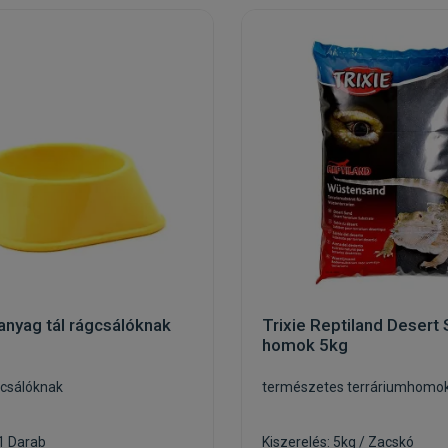
anyag tál rágcsálóknak
Trixie Reptiland Desert
homok 5kg
gcsálóknak
természetes terráriumhomo
 1 Darab
Kiszerelés: 5kg / Zacskó