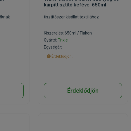
kárpittisztító kefével 650ml
áknak
tisztítószer kisállat textiliához
Kiszerelés: 650ml / Flakon
Gyártó:
Trixie
Egységár:
Érdeklődjön!
n
Érdeklődjön