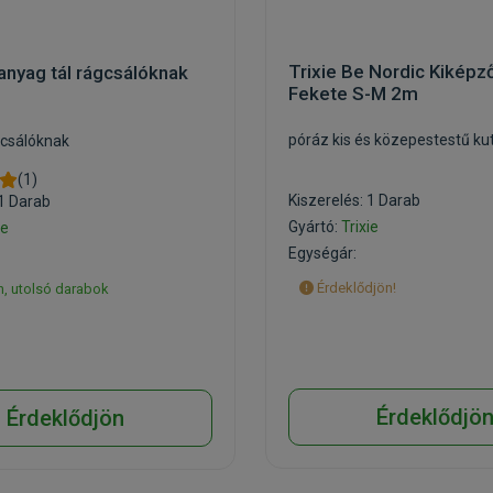
Trixie Be Nordic Kiképz
anyag tál rágcsálóknak
Fekete S-M 2m
póráz kis és közepestestű k
gcsálóknak
(1)
Kiszerelés: 1 Darab
 1 Darab
Gyártó:
Trixie
ie
Egységár:
Érdeklődjön!
, utolsó darabok
Érdeklődjö
Érdeklődjön