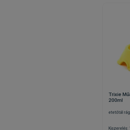
Trixie Mű
200ml
etetőtál rá
Kiszerelés: