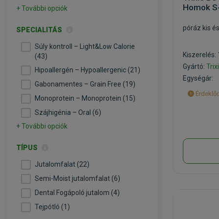
Homok S
+ További opciók
póráz kis é
SPECIALITÁS
Súly kontroll – Light&Low Calorie
Kiszerelés:
(43)
Gyártó:
Trix
Hipoallergén – Hypoallergenic (21)
Egységár:
Gabonamentes – Grain Free (19)
Érdeklőd
Monoprotein – Monoprotein (15)
Szájhigénia – Oral (6)
+ További opciók
TÍPUS
Jutalomfalat (22)
Semi-Moist jutalomfalat (6)
Dental Fogápoló jutalom (4)
Tejpótló (1)