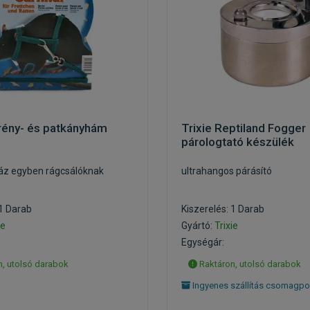
rény- és patkányhám
Trixie Reptiland Fogger
párologtató készülék
áz egyben rágcsálóknak
ultrahangos párásító
 1 Darab
Kiszerelés: 1 Darab
ie
Gyártó:
Trixie
Egységár:
, utolsó darabok
Raktáron, utolsó darabok
Ingyenes szállítás csomagpo