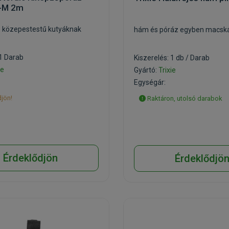
-M 2m
s közepestestű kutyáknak
hám és póráz egyben macsk
 1 Darab
Kiszerelés: 1 db / Darab
ie
Gyártó:
Trixie
Egységár:
jön!
Raktáron, utolsó darabok
Érdeklődjön
Érdeklődjö