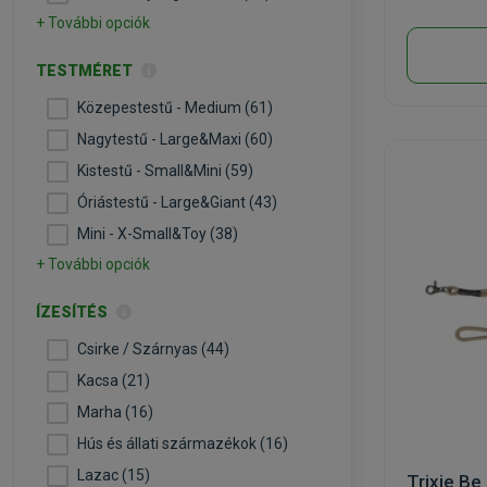
+ További opciók
TESTMÉRET
Közepestestű - Medium (61)
Nagytestű - Large&Maxi (60)
Kistestű - Small&Mini (59)
Óriástestű - Large&Giant (43)
Mini - X-Small&Toy (38)
+ További opciók
ÍZESÍTÉS
Csirke / Szárnyas (44)
Kacsa (21)
Marha (16)
Hús és állati származékok (16)
Lazac (15)
Trixie Be