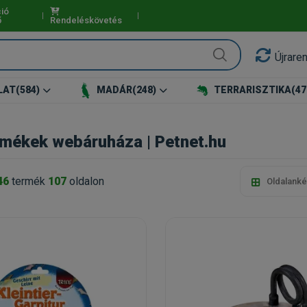
ió
ő
Rendeléskövetés
Újrare
LAT
(584)
MADÁR
(248)
TERRARISZTIKA
(47
ermékek webáruháza | Petnet.hu
46
termék
107
oldalon
Oldalanké