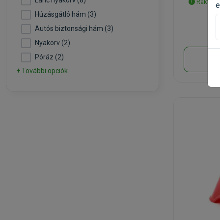
Lánc nyakörv (8)
Raktáron
e
Húzásgátló hám (3)
Autós biztonsági hám (3)
Nyakörv (2)
Póráz (2)
+ További opciók