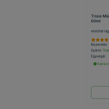
Trixie Mű
60ml
etetőtál rá
Kiszerelés:
Gyártó:
Trix
Egységár:
Raktáron