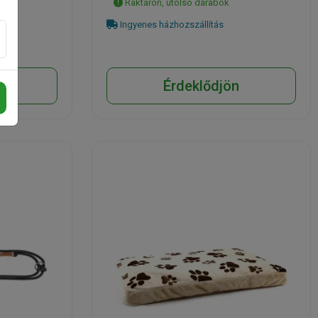
Raktáron, utolsó darabok
Ingyenes házhozszállítás
n
Érdeklődjön