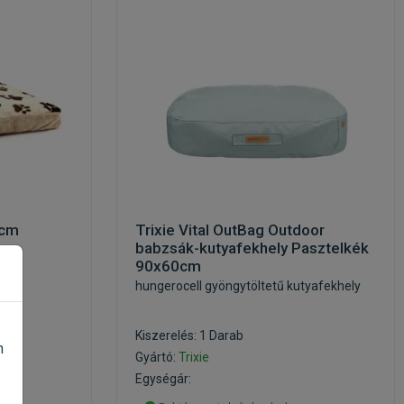
5cm
Trixie Vital OutBag Outdoor
babzsák-kutyafekhely Pasztelkék
90x60cm
hungerocell gyöngytöltetű kutyafekhely
Kiszerelés: 1 Darab
n
Gyártó:
Trixie
Egységár: