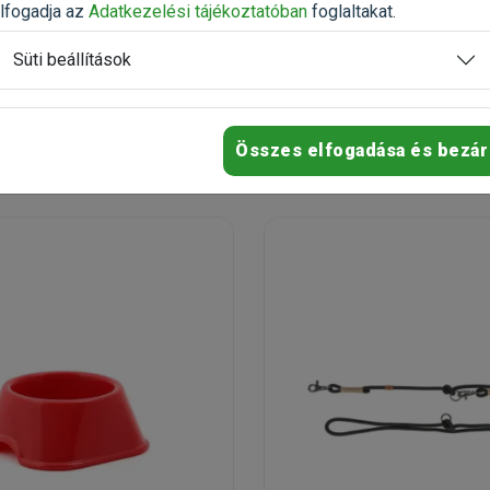
, utolsó darabok
Érdeklődjön!
lfogadja az
Adatkezelési tájékoztatóban
foglaltakat.
Süti beállítások
Érdeklődjön
Érdeklődjö
Összes elfogadása és bezár