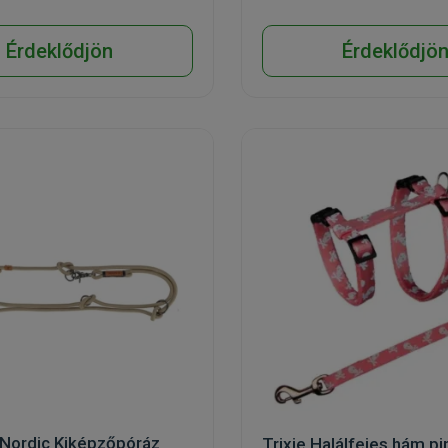
Érdeklődjön
Érdeklődjö
 Nordic Kiképzőpóráz
Trixie Halálfejes hám pi