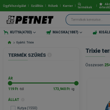
Új
Akc
Ügyfélszolgálat
Szállítás
Rólunk
Karrier
termékek
értesít
KUTYA
(4703)
MACSKA
(1887)
KISÁL
Gyártó: Trixie
Trixie t
TERMÉK SZŰRÉS
Összesen
25
ÁR
119 Ft
-tól
173,940 Ft
-ig
ÁLLAT
Kutya (1550)