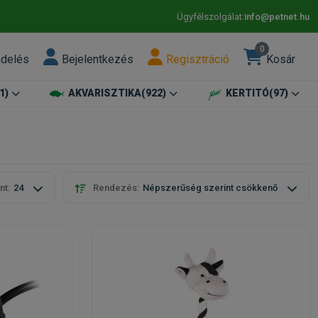
Ügyfélszolgálat:
info@petnet.hu
0
ndelés
Bejelentkezés
Regisztráció
Kosár
1)
AKVARISZTIKA
(922)
KERTITÓ
(97)
nt:
24
Rendezés:
Népszerűség szerint csökkenő