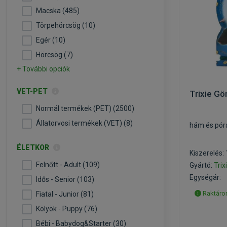
Macska (485)
Törpehörcsög (10)
Egér (10)
Hörcsög (7)
+ További opciók
VET-PET
Trixie Gö
Normál termékek (PET) (2500)
Állatorvosi termékek (VET) (8)
hám és pór
ÉLETKOR
Kiszerelés:
Felnőtt - Adult (109)
Gyártó:
Trix
Egységár:
Idős - Senior (103)
Raktáron
Fiatal - Junior (81)
Kölyök - Puppy (76)
Bébi - Babydog&Starter (30)