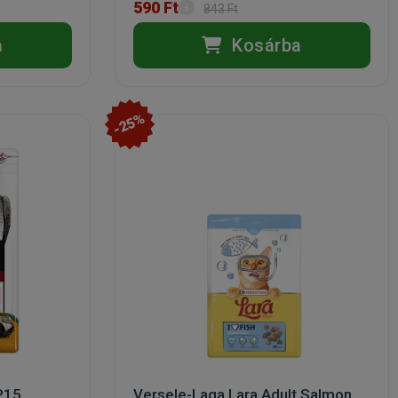
590 Ft
843 Ft
a
Kosárba
-25%
P15
Versele-Laga Lara Adult Salmon