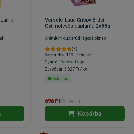
t Lamb
Versele-Laga Crispy Erdei
Gyümölcsös duplarúd 2x55g
ak
prémium duplarúd rágcsálóknak
(3)
Kiszerelés: 110g / Doboz
Gyártó:
Versele-Laga
Egységár: 6 327 Ft / kg
Raktáron
696 Ft
994 Ft
a
Kosárba