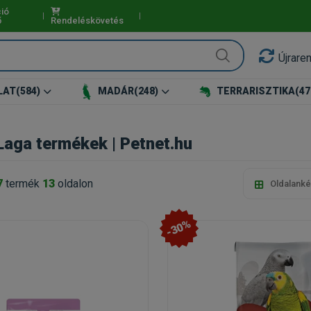
ió
ő
Rendeléskövetés
Újrare
LAT
(584)
MADÁR
(248)
TERRARISZTIKA
(47
Laga termékek | Petnet.hu
7
termék
13
oldalon
Oldalanké
-30%