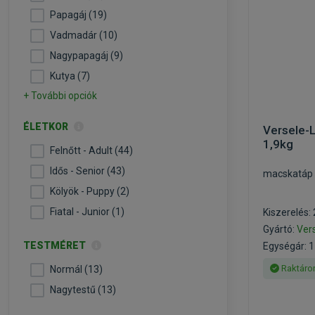
Papagáj (19)
Vadmadár (10)
Nagypapagáj (9)
Kutya (7)
+ További opciók
ÉLETKOR
Versele-L
1,9kg
Felnőtt - Adult (44)
Idős - Senior (43)
macskatáp 
Kölyök - Puppy (2)
Fiatal - Junior (1)
Kiszerelés:
Gyártó:
Ver
TESTMÉRET
Egységár: 1
Raktáro
Normál (13)
Nagytestű (13)