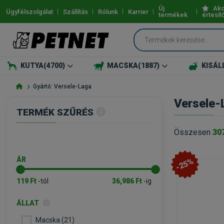
Új
Akc
Ügyfélszolgálat
Szállítás
Rólunk
Karrier
termékek
értesít
KUTYA
(4700)
MACSKA
(1887)
KISÁL
Gyártó: Versele-Laga
Versele-
TERMÉK SZŰRÉS
Összesen
30
ÁR
-25%
119 Ft
-tól
36,986 Ft
-ig
ÁLLAT
Macska (21)