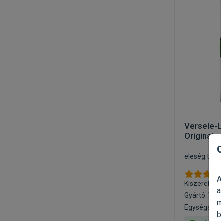
Versele-L
Original 
eleség tróp
A
Kiszerelés:
a
Gyártó:
Ver
m
Egységár: 4
b