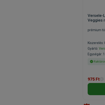
Versele-
Veggies 
prémium töl
Kiszerelés:
Gyártó:
Ver
Egységár: 1
Raktáro
975 Ft