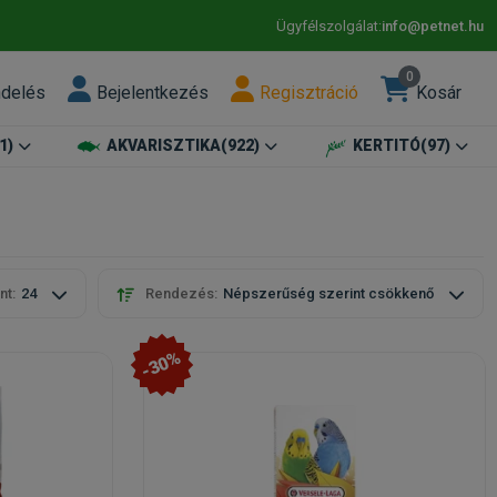
Ügyfélszolgálat:
info@petnet.hu
0
ndelés
Bejelentkezés
Regisztráció
Kosár
1)
AKVARISZTIKA
(922)
KERTITÓ
(97)
nt:
24
Rendezés:
Népszerűség szerint csökkenő
-30%