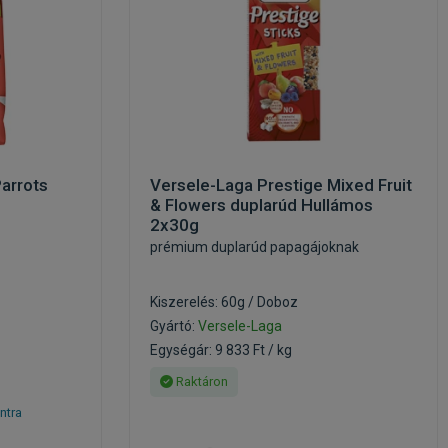
arrots
Versele-Laga Prestige Mixed Fruit
& Flowers duplarúd Hullámos
2x30g
prémium duplarúd papagájoknak
Kiszerelés: 60g / Doboz
Gyártó:
Versele-Laga
Egységár: 9 833 Ft / kg
Raktáron
ntra