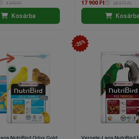
17 900 Ft
4 340 Ft
25 571 Ft
Kosárba
Kosárb
-25%
aga NutriBird Orlux Gold
Versele-Laga NutriBird 