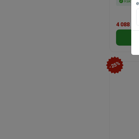
Raktáro
e
4 088 Ft
-25%