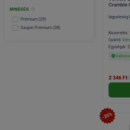
Crumble 
MINŐSÉG
lágyeleség 
Prémium (29)
Szuper Prémium (28)
Kiszerelés:
Gyártó:
Ver
Egységár: 2
Raktáro
2 346 Ft
-25%