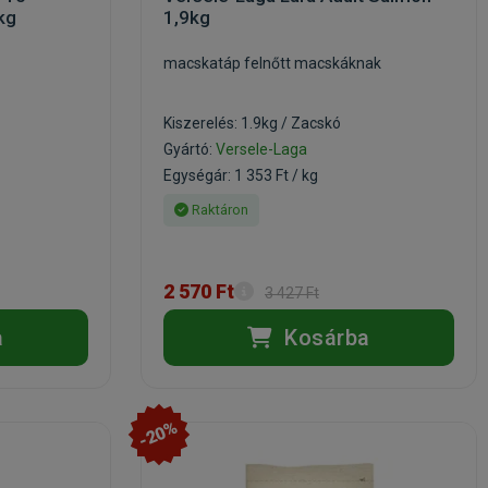
kg
1,9kg
macskatáp felnőtt macskáknak
Kiszerelés: 1.9kg / Zacskó
Gyártó:
Versele-Laga
Egységár: 1 353 Ft / kg
Raktáron
2 570 Ft
3 427 Ft
a
Kosárba
-20%