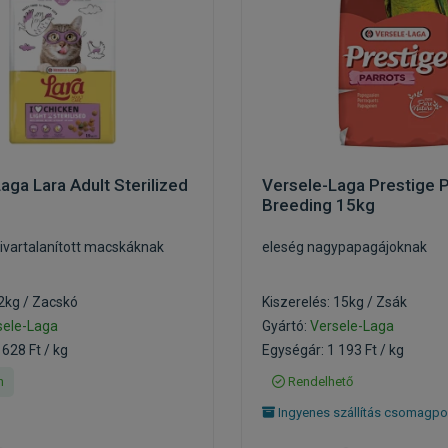
aga Lara Adult Sterilized
Versele-Laga Prestige P
Breeding 15kg
ivartalanított macskáknak
eleség nagypapagájoknak
 2kg / Zacskó
Kiszerelés: 15kg / Zsák
sele-Laga
Gyártó:
Versele-Laga
 628 Ft / kg
Egységár: 1 193 Ft / kg
n
Rendelhető
Ingyenes szállítás csomagpo