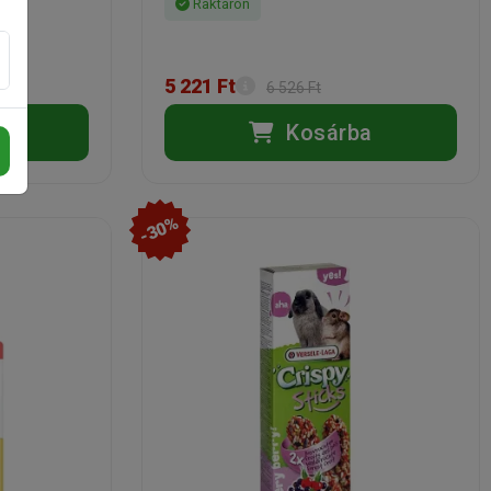
Raktáron
5 221 Ft
6 526 Ft
a
Kosárba
-30%