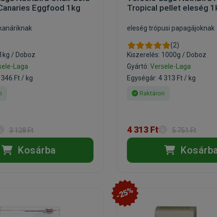
Canaries Eggfood 1kg
Tropical pellet eleség 1
kanáriknak
eleség trópusi papagájoknak
(2)
 1kg / Doboz
Kiszerelés: 1000g / Doboz
sele-Laga
Gyártó:
Versele-Laga
 346 Ft / kg
Egységár: 4 313 Ft / kg
n
Raktáron
4 313 Ft
3 128 Ft
5 751 Ft
Kosárba
Kosárb
-25%