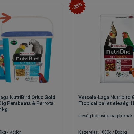
-25%
aga NutriBird Orlux Gold
Versele-Laga Nutribird 
ig Parakeets & Parrots
Tropical pellet eleség 1
4kg
eleség trópusi papagájoknak
 4kg / Vödör
Kiszerelés: 1000g / Doboz