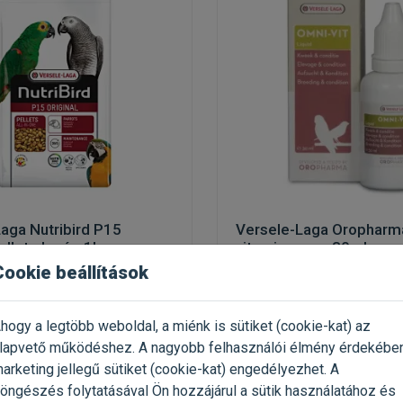
aga Nutribird P15
Versele-Laga Oropharm
pellet eleség 1kg
vitamincsepp 30ml
Cookie beállítások
usi papagájoknak
vitaminkészítmény madarak
(1)
(1)
hogy a legtöbb weboldal, a miénk is sütiket (cookie-kat) az
 1000g / Doboz
Kiszerelés: 30ml / Doboz
lapvető működéshez. A nagyobb felhasználói élmény érdekébe
sele-Laga
Gyártó:
Versele-Laga
arketing jellegű sütiket (cookie-kat) engedélyezhet. A
 088 Ft / kg
Egységár: 116 333 Ft / l
öngészés folytatásával Ön hozzájárul a sütik használatához és