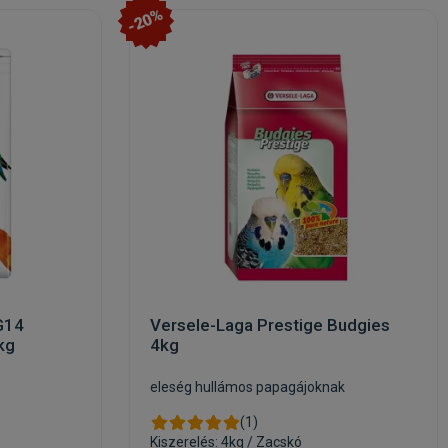
-20%
G14
Versele-Laga Prestige Budgies
kg
4kg
eleség hullámos papagájoknak
(1)
Kiszerelés: 4kg / Zacskó