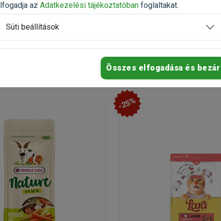
n
Raktáron
lfogadja az
Adatkezelési tájékoztatóban
foglaltakat.
Süti beállítások
3 490 Ft
5 451 Ft
4 653 Ft
Kosárba
Kosárb
Összes elfogadása és bezár
-25%