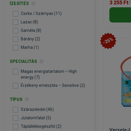
3 255 Ft
ÍZESÍTÉS
Csirke / Szárnyas (11)
Lazac (8)
Garnéla (8)
-25%
Bárány (2)
Marha (1)
SPECIALITÁS
Magas energiatartalom – High
energy (7)
Érzékeny emésztés – Sensitive (2)
TÍPUS
Szárazeledel (46)
Jutalomfalat (5)
Táplálékkiegészítő (2)
Versele-L