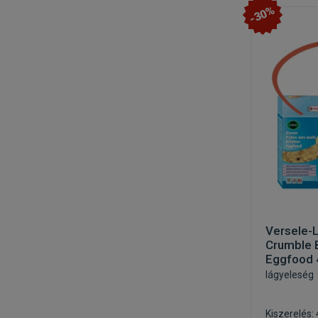
-30%
Versele-L
Crumble B
Eggfood 
lágyeleség
Kiszerelés: