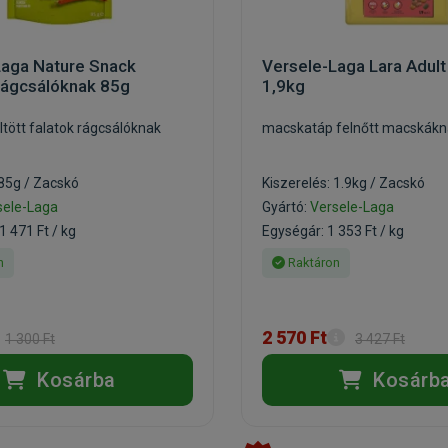
Laga Nature Snack
Versele-Laga Lara Adul
rágcsálóknak 85g
1,9kg
tött falatok rágcsálóknak
macskatáp felnőtt macskákn
 85g / Zacskó
Kiszerelés: 1.9kg / Zacskó
sele-Laga
Gyártó:
Versele-Laga
1 471 Ft / kg
Egységár: 1 353 Ft / kg
n
Raktáron
2 570 Ft
1 300 Ft
3 427 Ft
Kosárba
Kosárb