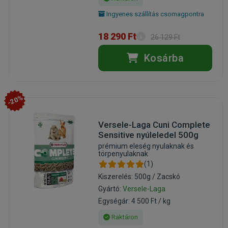
Ingyenes szállítás csomagpontra
18 290 Ft
26 129 Ft
Kosárba
-20%
Versele-Laga Cuni Complete
Sensitive nyúleledel 500g
prémium eleség nyulaknak és
törpenyulaknak
(1)
Kiszerelés: 500g / Zacskó
Gyártó:
Versele-Laga
Egységár: 4 500 Ft / kg
Raktáron