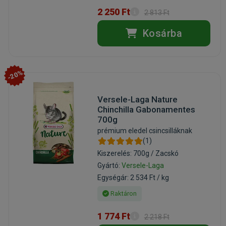
2 250 Ft
2 813 Ft
Kosárba
-20%
Versele-Laga Nature
Chinchilla Gabonamentes
700g
prémium eledel csincsilláknak
(1)
Kiszerelés: 700g / Zacskó
Gyártó:
Versele-Laga
Egységár: 2 534 Ft / kg
Raktáron
1 774 Ft
2 218 Ft