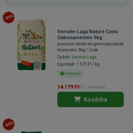
-25%
Versele-Laga Nature Cavia
Gabonamentes 9kg
prémium eledel tengerimalacoknak
Kiszerelés: 9kg / Zsák
Gyártó:
Versele-Laga
Egységár: 1 575 Ft / kg
Raktáron
14 179 Ft
18 905 Ft
Kosárba
-20%