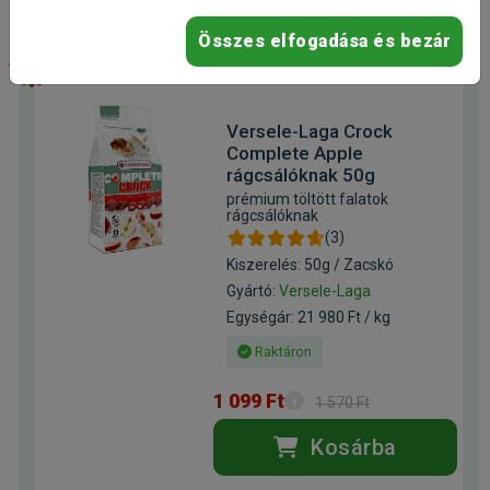
Összes elfogadása és bezár
-30%
Versele-Laga Crock
Complete Apple
rágcsálóknak 50g
prémium töltött falatok
rágcsálóknak
(3)
Kiszerelés: 50g / Zacskó
Gyártó:
Versele-Laga
Egységár: 21 980 Ft / kg
Raktáron
1 099 Ft
1 570 Ft
Kosárba