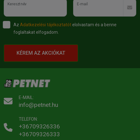
Keresztnév
E-mail
Az
Adatkezelési tájékoztatót
elolvastam és a benne
foglaltakat elfogadom.
KÉREM AZ AKCIÓKAT
E-MAIL:
info@petnet.hu
TELEFON:
+36709326336
+36709326333