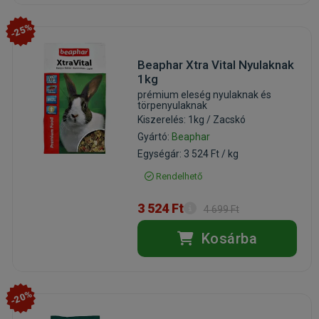
-25%
Beaphar Xtra Vital Nyulaknak
1kg
prémium eleség nyulaknak és
törpenyulaknak
Kiszerelés: 1kg / Zacskó
Gyártó:
Beaphar
Egységár: 3 524 Ft / kg
Rendelhető
3 524 Ft
4 699 Ft
Kosárba
-20%