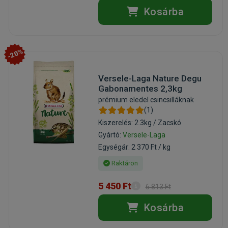
Kosárba
-20%
Versele-Laga Nature Degu
Gabonamentes 2,3kg
prémium eledel csincsilláknak
(1)
Kiszerelés: 2.3kg / Zacskó
Gyártó:
Versele-Laga
Egységár: 2 370 Ft / kg
Raktáron
5 450 Ft
6 813 Ft
Kosárba