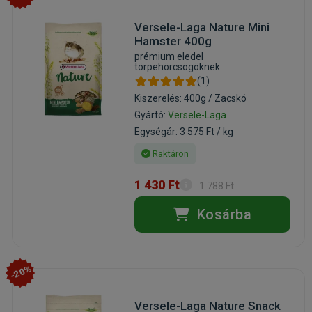
Versele-Laga Nature Mini
Hamster 400g
prémium eledel
törpehörcsögöknek
(1)
Kiszerelés: 400g / Zacskó
Gyártó:
Versele-Laga
Egységár: 3 575 Ft / kg
Raktáron
1 430 Ft
1 788 Ft
Kosárba
-20%
Versele-Laga Nature Snack