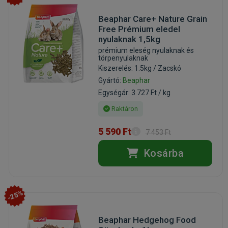
Beaphar Care+ Nature Grain
Free Prémium eledel
nyulaknak 1,5kg
prémium eleség nyulaknak és
törpenyulaknak
Kiszerelés: 1.5kg / Zacskó
Gyártó:
Beaphar
Egységár: 3 727 Ft / kg
Raktáron
5 590 Ft
7 453 Ft
Kosárba
-25%
Beaphar Hedgehog Food