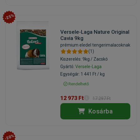
-25%
Versele-Laga Nature Original
Cavia 9kg
prémium eledel tengerimalacoknak
(1)
Kiszerelés: 9kg / Zacskó
Gyártó:
Versele-Laga
Egységár: 1 441 Ft / kg
Rendelhető
12 973 Ft
17 297 Ft
Kosárba
-20%