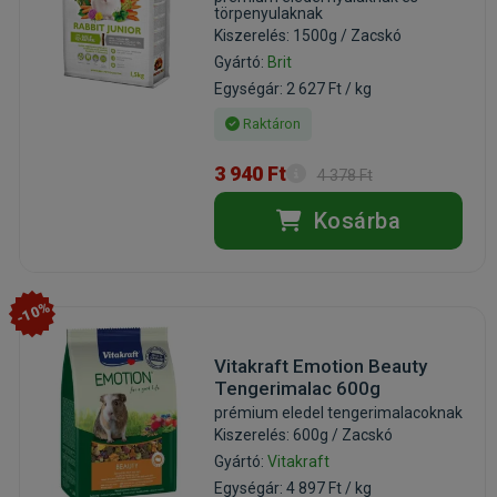
törpenyulaknak
Kiszerelés: 1500g / Zacskó
Gyártó:
Brit
Egységár: 2 627 Ft / kg
Raktáron
3 940 Ft
4 378 Ft
Kosárba
-10%
Vitakraft Emotion Beauty
Tengerimalac 600g
prémium eledel tengerimalacoknak
Kiszerelés: 600g / Zacskó
Gyártó:
Vitakraft
Egységár: 4 897 Ft / kg