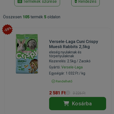
Termékek szűrése
Rendezés
Összesen
105
termék
5
oldalon
-20%
Versele-Laga Cuni Crispy
Muesli Rabbits 2,5kg
eleség nyulaknak és
törpenyulaknak
Kiszerelés: 2.5kg / Zacskó
Gyártó:
Versele-Laga
Egységár: 1 032 Ft / kg
Rendelhető
2 581 Ft
3 226 Ft
Kosárba