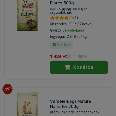
Fibres 500g
rostok, gyógynövények
rágcsálóknak
(1)
Kiszerelés: 500g / Zacskó
Gyártó:
Versele-Laga
Egységár: 2 848 Ft / kg
Raktáron
1 424 Ft
1 780 Ft
Kosárba
-20%
Versele-Laga Nature
Hamster 700g
prémium eledel hörcsögöknek