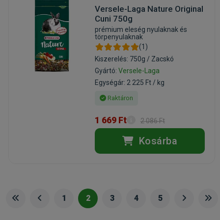
Versele-Laga Nature Original
Cuni 750g
prémium eleség nyulaknak és
törpenyulaknak
(1)
Kiszerelés: 750g / Zacskó
Gyártó:
Versele-Laga
Egységár: 2 225 Ft / kg
Raktáron
1 669 Ft
2 086 Ft
Kosárba
1
2
3
4
5