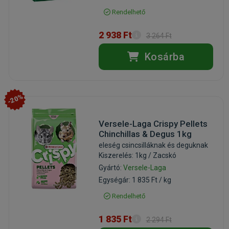
Rendelhető
2 938 Ft
3 264 Ft
Kosárba
-20%
Versele-Laga Crispy Pellets
Chinchillas & Degus 1kg
eleség csincsilláknak és deguknak
Kiszerelés: 1kg / Zacskó
Gyártó:
Versele-Laga
Egységár: 1 835 Ft / kg
Rendelhető
1 835 Ft
2 294 Ft