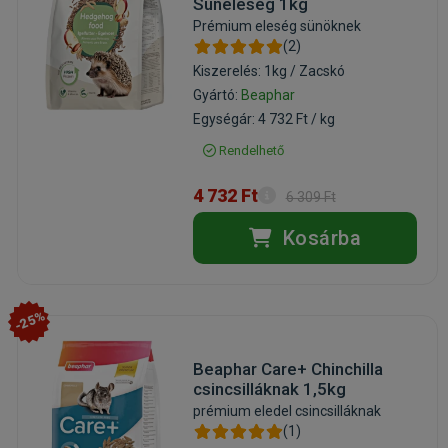
Süneleség 1kg
Prémium eleség sünöknek
(2)
Kiszerelés: 1kg / Zacskó
Gyártó:
Beaphar
Egységár: 4 732 Ft / kg
Rendelhető
4 732 Ft
6 309 Ft
Kosárba
-25%
Beaphar Care+ Chinchilla
csincsilláknak 1,5kg
prémium eledel csincsilláknak
(1)