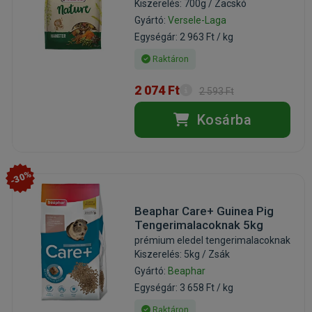
Kiszerelés: 700g / Zacskó
Gyártó:
Versele-Laga
Egységár: 2 963 Ft / kg
Raktáron
2 074 Ft
2 593 Ft
Kosárba
-30%
Beaphar Care+ Guinea Pig
Tengerimalacoknak 5kg
prémium eledel tengerimalacoknak
Kiszerelés: 5kg / Zsák
Gyártó:
Beaphar
Egységár: 3 658 Ft / kg
Raktáron