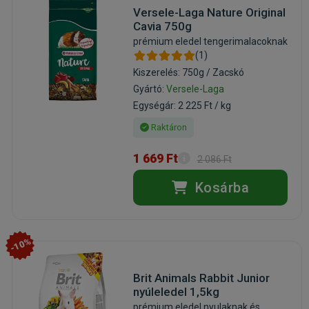
Versele-Laga Nature Original
Cavia 750g
prémium eledel tengerimalacoknak
(1)
Kiszerelés: 750g / Zacskó
Gyártó:
Versele-Laga
Egységár: 2 225 Ft / kg
Raktáron
1 669 Ft
2 086 Ft
Kosárba
-10%
Brit Animals Rabbit Junior
nyúleledel 1,5kg
prémium eledel nyulaknak és