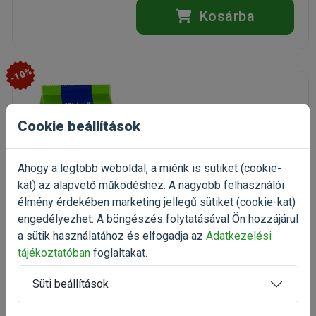
Kosárba
-10%
Vitakraft Menü Prémium
Nyúlnak 500g
Cookie beállítások
eleség nyulaknak és
törpenyulaknak
(1)
Ahogy a legtöbb weboldal, a miénk is sütiket (cookie-
Kiszerelés: 500g / Zacskó
kat) az alapvető működéshez. A nagyobb felhasználói
Gyártó:
Vitakraft
élmény érdekében marketing jellegű sütiket (cookie-kat)
Egységár: 2 980 Ft / kg
engedélyezhet. A böngészés folytatásával Ön hozzájárul
a sütik használatához és elfogadja az
Adatkezelési
Raktáron
tájékoztatóban
foglaltakat.
1 490 Ft
1 656 Ft
Süti beállítások
Kosárba