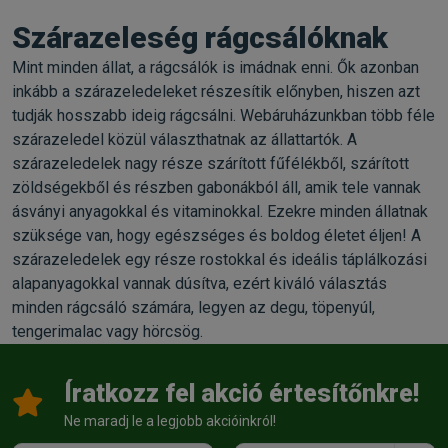
Szárazeleség rágcsálóknak
Mint minden állat, a rágcsálók is imádnak enni. Ők azonban
inkább a szárazeledeleket részesítik előnyben, hiszen azt
tudják hosszabb ideig rágcsálni. Webáruházunkban több féle
szárazeledel közül választhatnak az állattartók. A
szárazeledelek nagy része szárított fűfélékből, szárított
zöldségekből és részben gabonákból áll, amik tele vannak
ásványi anyagokkal és vitaminokkal. Ezekre minden állatnak
szüksége van, hogy egészséges és boldog életet éljen! A
szárazeledelek egy része rostokkal és ideális táplálkozási
alapanyagokkal vannak dúsítva, ezért kiváló választás
minden rágcsáló számára, legyen az degu, töpenyúl,
tengerimalac vagy hörcsög.
Íratkozz fel akció értesítőnkre!
Ne maradj le a legjobb akcióinkról!