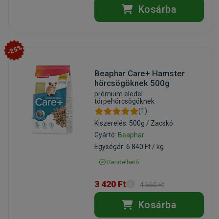
Kosárba
-25%
Beaphar Care+ Hamster
hörcsögöknek 500g
prémium eledel
törpehörcsögöknek
(1)
Kiszerelés: 500g / Zacskó
Gyártó:
Beaphar
Egységár: 6 840 Ft / kg
Rendelhető
3 420 Ft
4 560 Ft
Kosárba