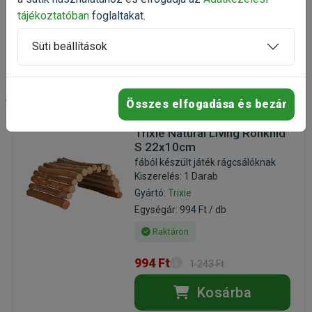
1 154 Ft
1 443 Ft
tájékoztatóban
foglaltakat.
Kosárba
Süti beállítások
-20%
Összes elfogadása és bezár
Trixie Natural Living Rönkhíd
S 22x10cm
fából készült játék rágcsálóknak
Kiszerelés: 1 Darab
Gyártó:
Trixie
Egységár: 994 Ft / db
Raktáron
994 Ft
1 243 Ft
Kosárba