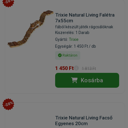
-20%
Trixie Natural Living Falétra
7x55cm
fából készült játék rágcsálóknak
Kiszerelés: 1 Darab
Gyártó:
Trixie
Egységár: 1 450 Ft / db
Raktáron
1 450 Ft
1 813 Ft
Kosárba
-20%
Trixie Natural Living Facső
Egyenes 20cm