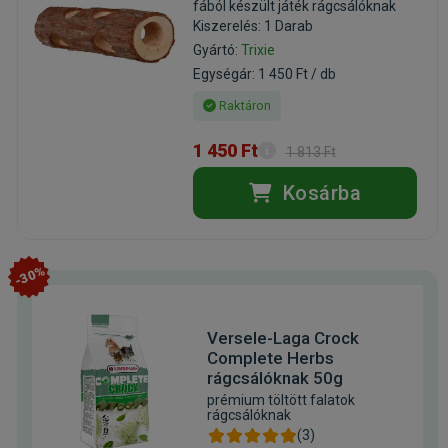
fából készült játék rágcsálóknak
Kiszerelés: 1 Darab
Gyártó:
Trixie
Egységár: 1 450 Ft / db
Raktáron
1 450 Ft
1 813 Ft
Kosárba
-30%
Versele-Laga Crock
Complete Herbs
rágcsálóknak 50g
prémium töltött falatok
rágcsálóknak
(3)