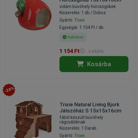
vidám búvóhely hörcsögökek
Kiszerelés: 1 db / Doboz
Gyártó:
Trixie
Egységár: 1 154 Ft / db
Raktáron
1 154 Ft
1 443 Ft
Kosárba
-20%
Trixie Natural Living Bjork
Játszóház S 15x15x16cm
fából készült búvóhely
rágcsálóknak
Kiszerelés: 1 Darab
Gyártó:
Trixie