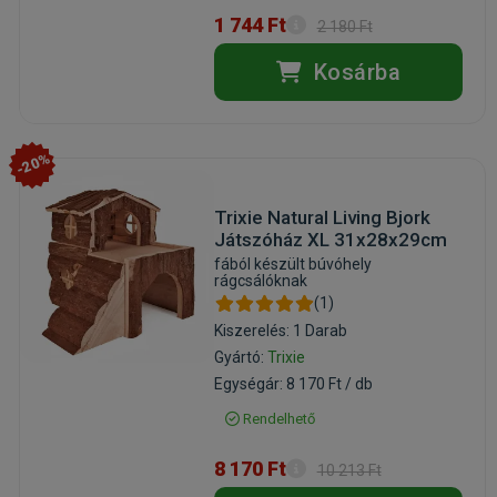
1 744 Ft
2 180 Ft
Kosárba
-20%
Trixie Natural Living Bjork
Játszóház XL 31x28x29cm
fából készült búvóhely
rágcsálóknak
(1)
Kiszerelés: 1 Darab
Gyártó:
Trixie
Egységár: 8 170 Ft / db
Rendelhető
8 170 Ft
10 213 Ft