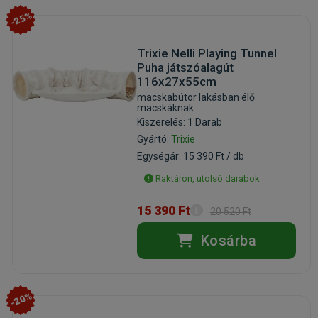
-25%
Trixie Nelli Playing Tunnel
Puha játszóalagút
116x27x55cm
macskabútor lakásban élő
macskáknak
Kiszerelés: 1 Darab
Gyártó:
Trixie
Egységár: 15 390 Ft / db
Raktáron, utolsó darabok
15 390 Ft
20 520 Ft
Kosárba
-20%