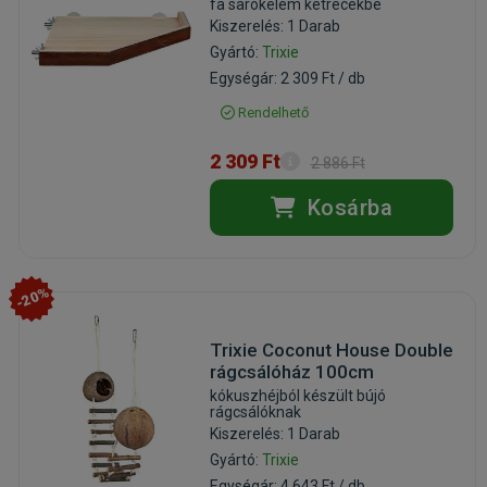
fa sarokelem ketrecekbe
Kiszerelés: 1 Darab
Gyártó:
Trixie
Egységár: 2 309 Ft / db
Rendelhető
2 309 Ft
2 886 Ft
Kosárba
-20%
Trixie Coconut House Double
rágcsálóház 100cm
kókuszhéjból készült bújó
rágcsálóknak
Kiszerelés: 1 Darab
Gyártó:
Trixie
Egységár: 4 643 Ft / db