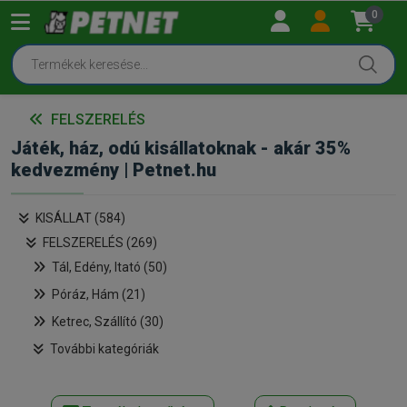
0
FELSZERELÉS
Játék, ház, odú kisállatoknak - akár 35%
kedvezmény | Petnet.hu
KISÁLLAT (584)
FELSZERELÉS (269)
Tál, Edény, Itató (50)
Póráz, Hám (21)
Ketrec, Szállító (30)
További kategóriák