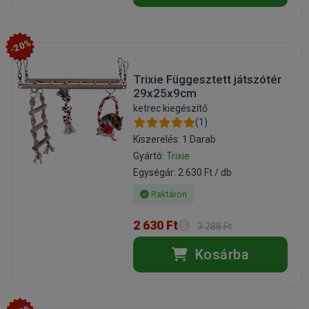
-20%
Trixie Függesztett játszótér
29x25x9cm
ketrec kiegészítő
(1)
Kiszerelés: 1 Darab
Gyártó:
Trixie
Egységár: 2 630 Ft / db
Raktáron
2 630 Ft
3 288 Ft
Kosárba