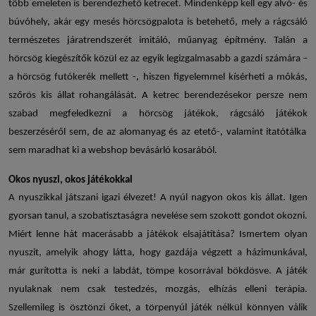
több emeleten is berendezhető ketrecet. Mindenképp kell egy alvó- és
búvóhely, akár egy mesés hörcsögpalota is betehető, mely a rágcsáló
természetes járatrendszerét imitáló, műanyag építmény. Talán a
hörcsög kiegészítők
közül ez az egyik legizgalmasabb a gazdi számára –
a
hörcsög futókerék
mellett -, hiszen figyelemmel kísérheti a mókás,
szőrös kis állat rohangálását. A ketrec berendezésekor persze nem
szabad megfeledkezni a
hörcsög játékok
,
rágcsáló játékok
beszerzéséről sem, de az alomanyag és az etető-, valamint itatótálka
sem maradhat ki a webshop bevásárló kosarából.
Okos nyuszi, okos játékokkal
A nyuszikkal játszani igazi élvezet! A nyúl nagyon okos kis állat. Igen
gyorsan tanul, a szobatisztaságra nevelése sem szokott gondot okozni.
Miért lenne hát macerásabb a játékok elsajátítása? Ismertem olyan
nyuszit, amelyik ahogy látta, hogy gazdája végzett a házimunkával,
már gurította is neki a labdát, tömpe kosorrával bökdösve. A
játék
nyulaknak
nem csak testedzés, mozgás, elhízás elleni terápia.
Szellemileg is ösztönzi őket, a
törpenyúl játék
nélkül könnyen válik