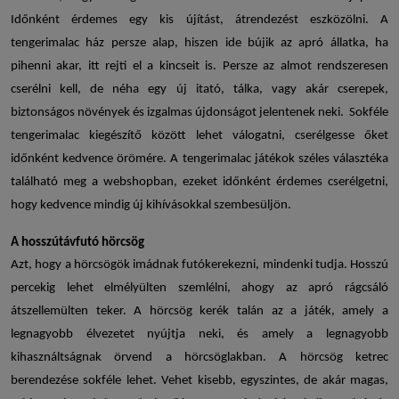
Időnként érdemes egy kis újítást, átrendezést eszközölni. A
tengerimalac
ház persze alap, hiszen ide bújik az apró állatka, ha
pihenni akar, itt rejti el a kincseit is. Persze az almot rendszeresen
cserélni kell, de néha egy új itató, tálka, vagy akár cserepek,
biztonságos növények és izgalmas újdonságot jelentenek neki. Sokféle
tengerimalac kiegészítő
között lehet válogatni, cserélgesse őket
időnként kedvence örömére. A
tengerimalac játékok
széles választéka
található meg a webshopban, ezeket időnként érdemes cserélgetni,
hogy kedvence mindig új kihívásokkal szembesüljön.
A hosszútávfutó hörcsög
Azt, hogy a hörcsögök imádnak futókerekezni, mindenki tudja. Hosszú
percekig lehet elmélyülten szemlélni, ahogy az apró rágcsáló
átszellemülten teker. A hörcsög kerék talán az a játék, amely a
legnagyobb élvezetet nyújtja neki, és amely a legnagyobb
kihasználtságnak örvend a hörcsöglakban. A
hörcsög ketrec
berendezése
sokféle lehet. Vehet kisebb, egyszintes, de akár magas,