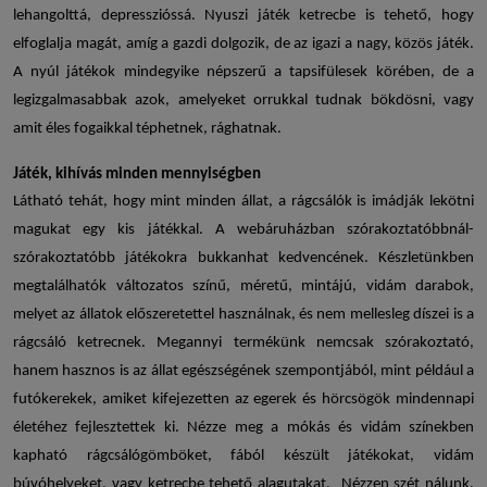
lehangolttá, depresszióssá.
Nyuszi játék ketrecbe
is tehető, hogy
elfoglalja magát, amíg a gazdi dolgozik, de az igazi a nagy, közös játék.
A
nyúl játékok
mindegyike népszerű a tapsifülesek körében, de a
legizgalmasabbak azok, amelyeket orrukkal tudnak bökdösni, vagy
amit éles fogaikkal téphetnek, rághatnak.
Játék, kihívás minden mennyiségben
Látható tehát, hogy mint minden állat, a rágcsálók is imádják lekötni
magukat egy kis játékkal. A webáruházban szórakoztatóbbnál-
szórakoztatóbb játékokra bukkanhat kedvencének. Készletünkben
megtalálhatók változatos színű, méretű, mintájú, vidám darabok,
melyet az állatok előszeretettel használnak, és nem mellesleg díszei is a
rágcsáló ketrecnek. Megannyi termékünk nemcsak szórakoztató,
hanem hasznos is az állat egészségének szempontjából, mint például a
futókerekek, amiket kifejezetten az egerek és hörcsögök mindennapi
életéhez fejlesztettek ki. Nézze meg a mókás és vidám színekben
kapható rágcsálógömböket, fából készült játékokat, vidám
búvóhelyeket, vagy ketrecbe tehető alagutakat. Nézzen szét nálunk,