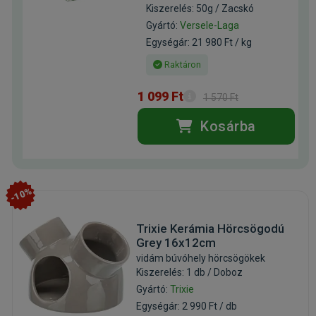
Kiszerelés: 50g / Zacskó
Gyártó:
Versele-Laga
Egységár: 21 980 Ft / kg
Raktáron
1 099 Ft
1 570 Ft
Kosárba
-10%
Trixie Kerámia Hörcsögodú
Grey 16x12cm
vidám búvóhely hörcsögökek
Kiszerelés: 1 db / Doboz
Gyártó:
Trixie
Egységár: 2 990 Ft / db