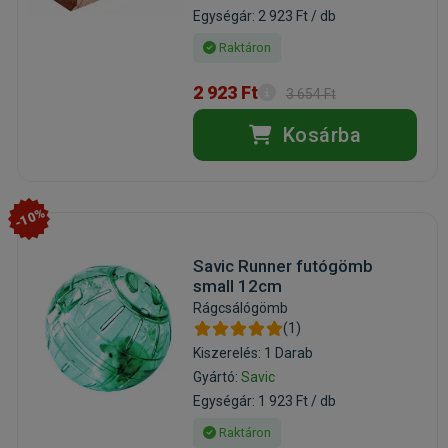
Egységár: 2 923 Ft / db
Raktáron
2 923 Ft
3 654 Ft
Kosárba
-10%
Savic Runner futógömb
small 12cm
Rágcsálógömb
(1)
Kiszerelés: 1 Darab
Gyártó:
Savic
Egységár: 1 923 Ft / db
Raktáron