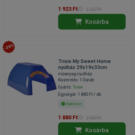
1 923 Ft
2 137 Ft
Kosárba
-20%
Trixie My Sweet Home
nyúlház 29x19x33cm
műanyag nyúlház
Kiszerelés: 1 Darab
Gyártó:
Trixie
Egységár: 1 880 Ft / db
Raktáron
1 880 Ft
2 350 Ft
Kosárba