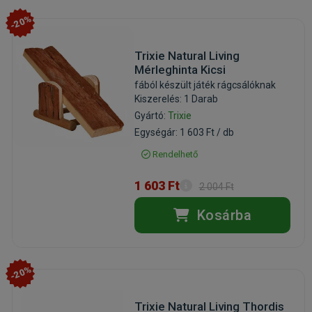
-20%
Trixie Natural Living
Mérleghinta Kicsi
fából készült játék rágcsálóknak
Kiszerelés: 1 Darab
Gyártó:
Trixie
Egységár: 1 603 Ft / db
Rendelhető
1 603 Ft
2 004 Ft
Kosárba
-20%
Trixie Natural Living Thordis