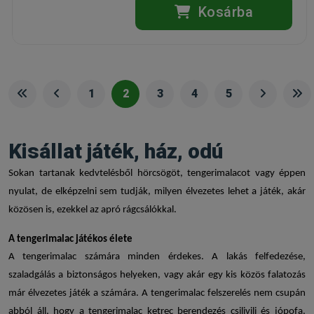
Kosárba
1
2
3
4
5
Kisállat játék, ház, odú
Sokan tartanak kedvtelésből hörcsögöt, tengerimalacot vagy éppen
nyulat, de elképzelni sem tudják, milyen élvezetes lehet a játék, akár
közösen is, ezekkel az apró rágcsálókkal.
A tengerimalac játékos élete
A tengerimalac számára minden érdekes. A lakás felfedezése,
szaladgálás a biztonságos helyeken, vagy akár egy kis közös falatozás
már élvezetes játék a számára. A
tengerimalac felszerelés
nem csupán
abból áll, hogy a
tengerimalac ketrec berendezés
csilivili és jópofa.