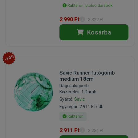
Raktáron, utolsó darabok
2 990 Ft
3 322 Ft
Kosárba
-10%
Savic Runner futógömb
medium 18cm
Rágcsálógömb
Kiszerelés: 1 Darab
Gyártó:
Savic
Egységár: 2 911 Ft / db
Raktáron
2 911 Ft
3 234 Ft