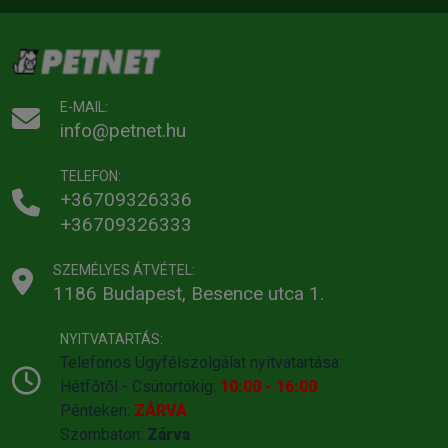
E-MAIL:
info@petnet.hu
TELEFON:
+36709326336
+36709326333
SZEMÉLYES ÁTVÉTEL:
1186 Budapest, Besence utca 1.
NYITVATARTÁS:
Telefonos Ügyfélszolgálat nyitvatartása:
Hétfőtől - Csütörtökig:
10:00 - 16:00
Pénteken:
ZÁRVA
Szombaton:
Zárva