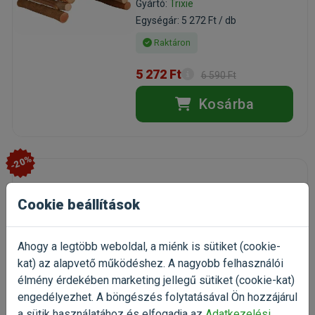
Gyártó:
Trixie
Egységár: 5 272 Ft / db
Raktáron
5 272 Ft
6 590 Ft
Kosárba
-20%
Trixie Labda csengővel
Cookie beállítások
fajáték rágcsálónak 5cm
fa játék rágcsálónak
Kiszerelés: 1 Darab
Ahogy a legtöbb weboldal, a miénk is sütiket (cookie-
Gyártó:
Trixie
kat) az alapvető működéshez. A nagyobb felhasználói
Egységár: 1 154 Ft / db
élmény érdekében marketing jellegű sütiket (cookie-kat)
engedélyezhet. A böngészés folytatásával Ön hozzájárul
Raktáron
a sütik használatához és elfogadja az
Adatkezelési