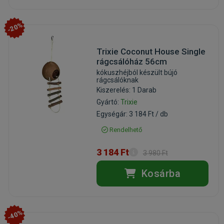
-20%
Trixie Coconut House Single
rágcsálóház 56cm
kókuszhéjból készült bújó
rágcsálóknak
Kiszerelés: 1 Darab
Gyártó:
Trixie
Egységár: 3 184 Ft / db
Rendelhető
3 184 Ft
3 980 Ft
Kosárba
-40%