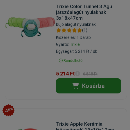
Trixie Color Tunnel 3 Ágú
játszóalagút nyulaknak
3x18x47cm
bújó alagút nyulaknak
(1)
Kiszerelés: 1 Darab
Gyártó:
Trixie
Egységár: 5 214 Ft / db
Rendelhető
5 214 Ft
6 518 Ft
Kosárba
-20%
Trixie Apple Kerámia
Hörcsögodú 13x10x10cm