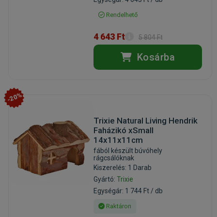
Rendelhető
4 643 Ft
5 804 Ft
Kosárba
-20%
Trixie Natural Living Hendrik
Faházikó xSmall
14x11x11cm
fából készült búvóhely
rágcsálóknak
Kiszerelés: 1 Darab
Gyártó:
Trixie
Egységár: 1 744 Ft / db
Raktáron