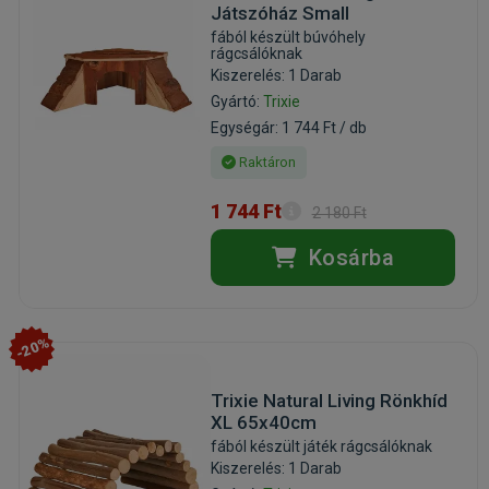
Játszóház Small
fából készült búvóhely
rágcsálóknak
Kiszerelés: 1 Darab
Gyártó:
Trixie
Egységár: 1 744 Ft / db
Raktáron
1 744 Ft
2 180 Ft
Kosárba
-20%
Trixie Natural Living Rönkhíd
XL 65x40cm
fából készült játék rágcsálóknak
Kiszerelés: 1 Darab