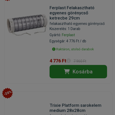
Ferplast Felakasztható
egyenes görénycső
ketrecbe 29cm
felakasztható egyenes görénycső
Kiszerelés: 1 Darab
Gyártó:
Ferplast
Egységár: 4 776 Ft / db
Raktáron, utolsó darabok
4 776 Ft
7 960 Ft
Kosárba
-20%
Trixie Platform sarokelem
medium 28x28cm