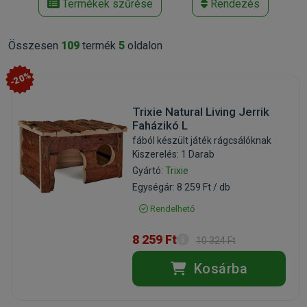
Termékek szűrése
Rendezés
Összesen
109
termék
5
oldalon
-20%
Trixie Natural Living Jerrik
Faházikó L
fából készült játék rágcsálóknak
Kiszerelés: 1 Darab
Gyártó:
Trixie
Egységár: 8 259 Ft / db
Rendelhető
8 259 Ft
10 324 Ft
Kosárba