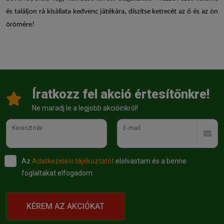
és találjon rá kisállata kedvenc játékára, díszítse ketrecét az ő és az ön
örömére!
Íratkozz fel akció értesítőnkre!
Ne maradj le a legjobb akcióinkról!
Keresztnév
E-mail
Az
Adatkezelési tájékoztatót
elolvastam és a benne
foglaltakat elfogadom.
KÉREM AZ AKCIÓKAT