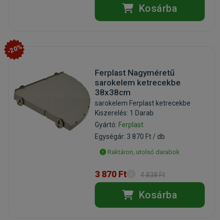
Kosárba
-20%
Ferplast Nagyméretű
sarokelem ketrecekbe
38x38cm
sarokelem Ferplast ketrecekbe
Kiszerelés: 1 Darab
Gyártó:
Ferplast
Egységár: 3 870 Ft / db
Raktáron, utolsó darabok
3 870 Ft
4 838 Ft
Kosárba