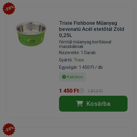
-20%
Trixie Fishbone Műanyag
bevonatú Acél etetőtál Zöld
0,25L
fémtál műanyag borítással
macskáknak
Kiszerelés: 1 Darab
Gyártó:
Trixie
Egységár: 1 450 Ft / db
Raktáron
1 450 Ft
1 813 Ft
Kosárba
-20%