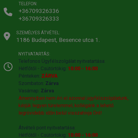
TELEFON:
+36709326336
+36709326333
SZEMÉLYES ÁTVÉTEL:
1186 Budapest, Besence utca 1.
NYITVATARTÁS:
Telefonos Ügyfélszolgálat nyitvatartása:
Hétfőtől - Csütörtökig:
10:00 - 16:00
Pénteken:
ZÁRVA
Szombaton:
Zárva
Vasárnap:
Zárva
Amennyiben nem éri el azonnal ügyfélszolgálatunk,
kérjük legyen türelemmel, kollégánk a lehető
legrövidebb időn belül visszahivja Önt!
Átvételi pont nyitvatartása:
Hétfőtől - Csütörtökig:
10:00 - 16:00