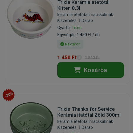
Trixie Kerámia etetőtál
Kitten 0,3l
kerámia etetőtál macskáknak
Kiszerelés: 1 Darab
Gyártó:
Trixie
Egységár: 1 450 Ft / db
Raktáron
1 450 Ft
1 813 Ft
Kosárba
-20%
Trixie Thanks for Service
Kerámia itatótál Zöld 300ml
kerámia etetőtál macskáknak
Kiszerelés: 1 Darab