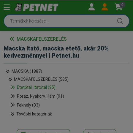
0
MACSKAFELSZERELÉS
Macska itató, macska etető, akár 20%
kedvezménnyel | Petnet.hu
MACSKA (1887)
MACSKAFELSZERELÉS (585)
Etetőtál, Itatótál (95)
Póráz, Nyakörv, Hám (91)
Fekhely (33)
További kategóriák