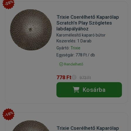
-20%
Trixie Cserélhető Kaparólap
Scratch'n Play Szögletes
labdapályához
Karomélesítő kaparó bútor
Kiszerelés: 1 Darab
Gyártó:
Trixie
Egységár: 778 Ft / db
Rendelhető
778 Ft
973 Ft
Kosárba
-10%
Trixie Cserélhető Kaparólap