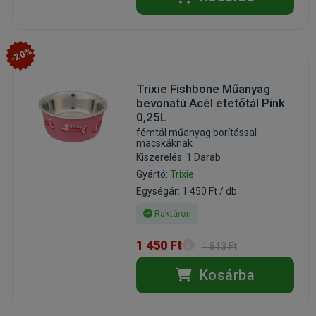
-20%
Trixie Fishbone Műanyag
bevonatú Acél etetőtál Pink
0,25L
fémtál műanyag borítással
macskáknak
Kiszerelés: 1 Darab
Gyártó:
Trixie
Egységár: 1 450 Ft / db
Raktáron
1 450 Ft
1 813 Ft
Kosárba