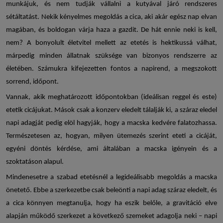
munkájuk, és nem tudják vállalni a kutyával járó rendszeres
sétáltatást. Nekik kényelmes megoldás a cica, aki akár egész nap elvan
magában, és boldogan várja haza a gazdit. De hát ennie neki is kell,
nem? A bonyolult életvitel mellett az etetés is hektikussá válhat,
márpedig minden állatnak szüksége van bizonyos rendszerre az
életében. Számukra kifejezetten fontos a napirend, a megszokott
sorrend, időpont.
Vannak, akik meghatározott időpontokban (ideálisan reggel és este)
etetik cicájukat. Mások csak a konzerv eledelt tálalják ki, a száraz eledel
napi adagját pedig elöl hagyják, hogy a macska kedvére falatozhassa.
Természetesen az, hogyan, milyen ütemezés szerint eteti a cicáját,
egyéni döntés kérdése, ami általában a macska igényein és a
szoktatáson alapul.
Mindenesetre a szabad etetésnél a legideálisabb megoldás a
macska
önetető
. Ebbe a szerkezetbe csak beleönti a napi adag száraz eledelt, és
a cica könnyen megtanulja, hogy ha eszik belőle, a gravitáció elve
alapján működő szerkezet a következő szemeket adagolja neki – napi