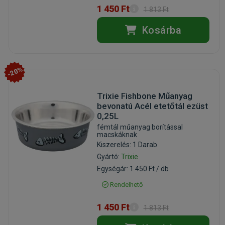
1 450 Ft
1 813 Ft
Kosárba
-20%
Trixie Fishbone Műanyag
bevonatú Acél etetőtál ezüst
0,25L
fémtál műanyag borítással
macskáknak
Kiszerelés: 1 Darab
Gyártó:
Trixie
Egységár: 1 450 Ft / db
Rendelhető
1 450 Ft
1 813 Ft