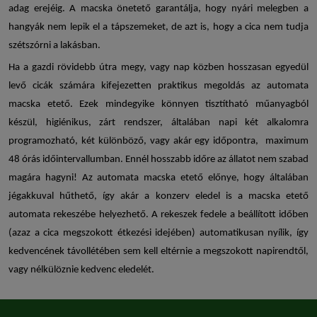
adag erejéig. A
macska önetető
garantálja, hogy nyári melegben a
hangyák nem lepik el a tápszemeket, de azt is, hogy a cica nem tudja
szétszórni a lakásban.
Ha a gazdi rövidebb útra megy, vagy nap közben hosszasan egyedül
levő cicák számára kifejezetten praktikus megoldás az
automata
macska etető
. Ezek mindegyike könnyen tisztítható műanyagból
készül, higiénikus, zárt rendszer, általában napi két alkalomra
programozható, két különböző, vagy akár egy időpontra, maximum
48 órás időintervallumban. Ennél hosszabb időre az állatot nem szabad
magára hagyni! Az
automata macska etető
előnye, hogy általában
jégakkuval hűthető, így akár a konzerv eledel is a
macska etető
automata
rekeszébe helyezhető. A rekeszek fedele a beállított időben
(azaz a cica megszokott étkezési idejében) automatikusan nyílik, így
kedvencének távollétében sem kell eltérnie a megszokott napirendtől,
vagy nélkülöznie kedvenc eledelét.