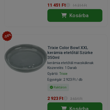
11 451 Ft
14 314 Ft
Kosárba
-20%
Trixie Color Bowl XXL
kerámia etetőtál Szürke
350ml
kerámia etetőtál macskáknak
Kiszerelés: 1 Darab
Gyártó:
Trixie
Egységár: 2 923 Ft / db
Raktáron
2 923 Ft
3 654 Ft
Kosárba