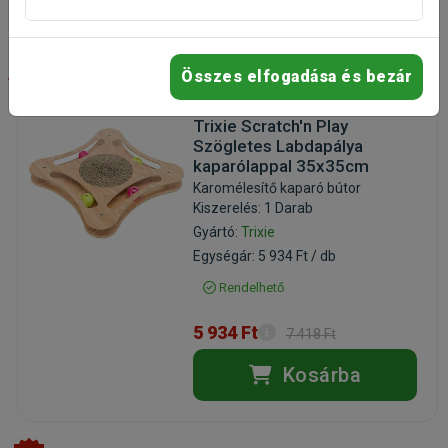
-20%
Összes elfogadása és bezár
Trixie Scratch'n Play
Szögletes Labdapálya
kaparólappal 35x35cm
Karomélesítő kaparó bútor
Kiszerelés: 1 Darab
Gyártó:
Trixie
Egységár: 5 934 Ft / db
Rendelhető
5 934 Ft
7 418 Ft
Kosárba