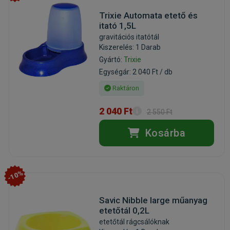
Trixie Automata etető és
itató 1,5L
gravitációs itatótál
Kiszerelés: 1 Darab
Gyártó:
Trixie
Egységár: 2 040 Ft / db
Raktáron
2 040 Ft
2 550 Ft
Kosárba
-10%
Savic Nibble large műanyag
etetőtál 0,2L
etetőtál rágcsálóknak