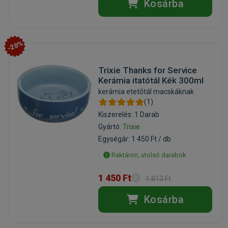
Kosárba
-20%
Trixie Thanks for Service
Kerámia itatótál Kék 300ml
kerámia etetőtál macskáknak
(1)
Kiszerelés: 1 Darab
Gyártó:
Trixie
Egységár: 1 450 Ft / db
Raktáron, utolsó darabok
1 450 Ft
1 813 Ft
Kosárba