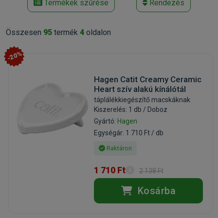
Termékek szűrése
Rendezés
Összesen
95
termék
4
oldalon
-20%
Hagen Catit Creamy Ceramic
Heart szív alakú kínálótál
táplálékkiegészítő macskáknak
Kiszerelés: 1 db / Doboz
Gyártó:
Hagen
Egységár: 1 710 Ft / db
Raktáron
1 710 Ft
2 138 Ft
Kosárba