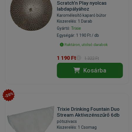
Scratch'n Play nyolcas
labdapályához
Karomélesítő kaparó bútor
Kiszerelés: 1 Darab
Gyártó:
Trixie
Egységár: 1 190 Ft / db
Raktáron, utolsó darabok
1 190 Ft
1 322 Ft
Kosárba
-20%
Trixie Drinking Fountain Duo
Stream Aktívszénszűrő 6db
pótszivacs
Kiszerelés: 1 Csomag