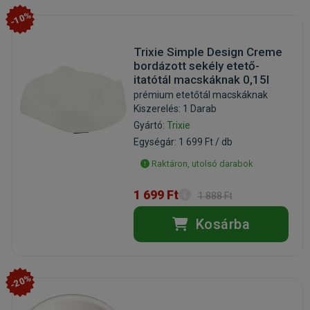
-10%
Trixie Simple Design Creme
bordázott sekély etető-
itatótál macskáknak 0,15l
prémium etetőtál macskáknak
Kiszerelés: 1 Darab
Gyártó:
Trixie
Egységár: 1 699 Ft / db
Raktáron, utolsó darabok
1 699 Ft
1 888 Ft
Kosárba
-20%