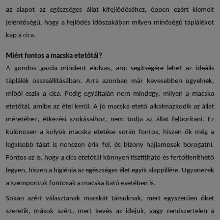
az alapot az egészséges állat kifejlődéséhez, éppen ezért kiemelt
jelentőségű, hogy a fejlődés időszakában milyen minőségű táplálékot
kap a cica.
Miért fontos a
macska etetőtál
?
A gondos gazda mindent elolvas, ami segítségére lehet az ideális
táplálék összeállításában. Arra azonban már kevesebben ügyelnek,
miből eszik a cica. Pedig egyáltalán nem mindegy, milyen a macska
etetőtál, amibe az étel kerül. A jó
macska etető
alkalmazkodik az állat
méretéhez, étkezési szokásaihoz, nem tudja az állat felborítani. Ez
különösen a
kölyök macska etetése
során fontos, hiszen ők még a
legkisebb tálat is nehezen érik fel, és bizony hajlamosak borogatni.
Fontos az is, hogy
a cica etetőtál
könnyen tisztítható és fertőtleníthető
legyen, hiszen a higiénia az egészséges élet egyik alappillére. Ugyanezek
a szempontok fontosak a
macska itató
esetében is.
Sokan azért választanak macskát társuknak, mert egyszerűen őket
szeretik, mások azért, mert kevés az idejük, vagy rendszertelen a