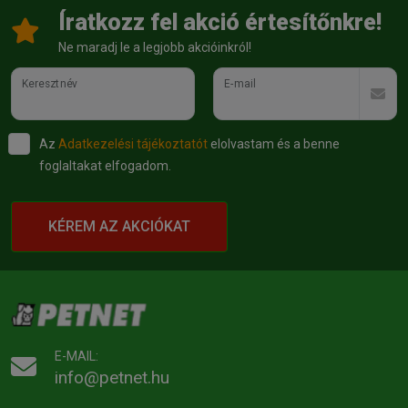
Íratkozz fel akció értesítőnkre!
Ne maradj le a legjobb akcióinkról!
Keresztnév
E-mail
Az
Adatkezelési tájékoztatót
elolvastam és a benne
foglaltakat elfogadom.
KÉREM AZ AKCIÓKAT
E-MAIL:
info@petnet.hu