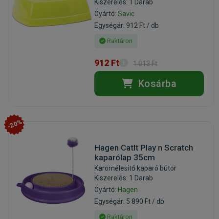
Kiszerelés: 1 Darab
Gyártó:
Savic
Egységár: 912 Ft / db
Raktáron
912 Ft
1 013 Ft
Kosárba
-20%
Hagen CatIt Play n Scratch
kaparólap 35cm
Karomélesítő kaparó bútor
Kiszerelés: 1 Darab
Gyártó:
Hagen
Egységár: 5 890 Ft / db
Raktáron