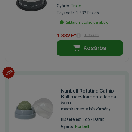
Gyártó:
Trixie
Egységár: 1 332 Ft / db
Raktáron, utolsó darabok
1 332 Ft
1 776 Ft
Kosárba
-20%
Nunbell Rotating Catnip
Ball macskamenta labda
5cm
macskamenta készítmény
Kiszerelés: 1 db / Darab
Gyártó:
Nunbell