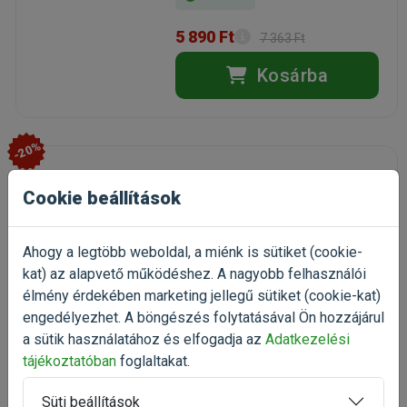
5 890 Ft
7 363 Ft
Kosárba
-20%
Trixie Kerámia etetőtál
Cookie beállítások
Macskáknak Ezüst 2x350ml
kerámia etetőtál macskáknak
Kiszerelés: 2 Csomag
Ahogy a legtöbb weboldal, a miénk is sütiket (cookie-
Gyártó:
Trixie
kat) az alapvető működéshez. A nagyobb felhasználói
Egységár: 2 018 Ft / db
élmény érdekében marketing jellegű sütiket (cookie-kat)
engedélyezhet. A böngészés folytatásával Ön hozzájárul
Raktáron
a sütik használatához és elfogadja az
Adatkezelési
tájékoztatóban
foglaltakat.
4 036 Ft
5 045 Ft
Kosárba
Süti beállítások