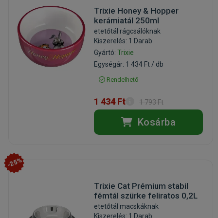
Trixie Honey & Hopper
kerámiatál 250ml
etetőtál rágcsálóknak
Kiszerelés: 1 Darab
Gyártó:
Trixie
Egységár: 1 434 Ft / db
Rendelhető
1 434 Ft
1 793 Ft
Kosárba
-25%
Trixie Cat Prémium stabil
fémtál szürke feliratos 0,2L
etetőtál macskáknak
Kiszerelés: 1 Darab