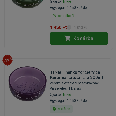
Gyártó:
Trixie
Egységár: 1 450 Ft / db
Rendelhető
1 450 Ft
1 813 Ft
Kosárba
-20%
Trixie Thanks for Service
Kerámia itatótál Lila 300ml
kerámia etetőtál macskáknak
Kiszerelés: 1 Darab
Gyártó:
Trixie
Egységár: 1 450 Ft / db
Raktáron