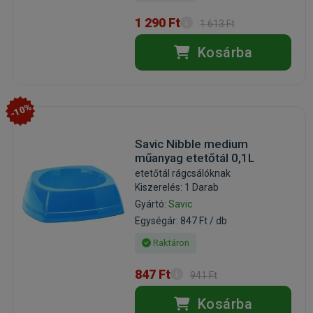
1 290 Ft
1 613 Ft
Kosárba
-10%
Savic Nibble medium
műanyag etetőtál 0,1L
etetőtál rágcsálóknak
Kiszerelés: 1 Darab
Gyártó:
Savic
Egységár: 847 Ft / db
Raktáron
847 Ft
941 Ft
Kosárba