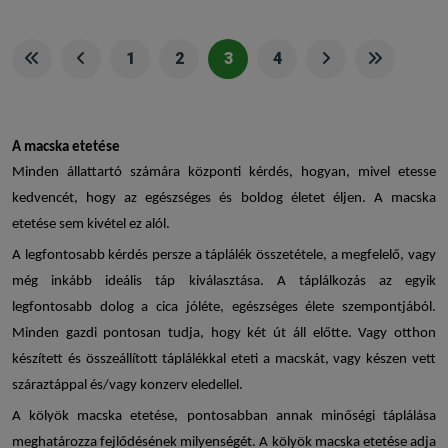
1
2
3
4
A
macska etetése
Minden állattartó számára központi kérdés, hogyan, mivel etesse
kedvencét, hogy az egészséges és boldog életet éljen. A
macska
etetése
sem kivétel ez alól.
A legfontosabb kérdés persze a táplálék összetétele, a megfelelő, vagy
még inkább ideális táp kiválasztása. A táplálkozás az egyik
legfontosabb dolog a cica jóléte, egészséges élete szempontjából.
Minden gazdi pontosan tudja, hogy két út áll előtte. Vagy otthon
készített és összeállított táplálékkal eteti a macskát, vagy készen vett
száraztáppal és/vagy konzerv eledellel.
A
kölyök macska etetése
, pontosabban annak minőségi táplálása
meghatározza fejlődésének milyenségét. A
kölyök macska etetése
adja