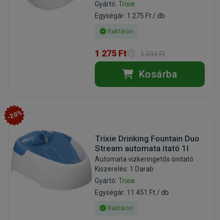
Gyártó:
Trixie
Egységár: 1 275 Ft / db
Raktáron
1 275 Ft
1 594 Ft
Kosárba
-20%
Trixie Drinking Fountain Duo
Stream automata itató 1l
Automata vizkeringetős önitató
Kiszerelés: 1 Darab
Gyártó:
Trixie
Egységár: 11 451 Ft / db
Raktáron