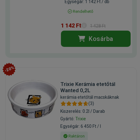
Egységár: 1 142 Ft / db
Rendelhető
1 142 Ft
1 428 Ft
Kosárba
-20%
Trixie Kerámia etetőtál
Wanted 0,2L
kerámia etetőtál macskáknak
(3)
Kiszerelés: 0.2l / Darab
Gyártó:
Trixie
Egységár: 6 450 Ft / l
Raktáron