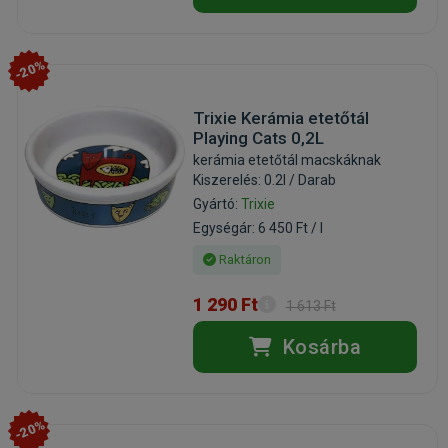
-20%
Trixie Kerámia etetőtál
Playing Cats 0,2L
kerámia etetőtál macskáknak
Kiszerelés: 0.2l / Darab
Gyártó:
Trixie
Egységár: 6 450 Ft / l
Raktáron
1 290 Ft
1 613 Ft
Kosárba
-20%