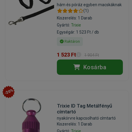
hám és póráz egyben macskáknak
(1)
Kiszerelés: 1 Darab
Gyártó:
Trixie
Egységár: 1 523 Ft / db
Raktáron
1 523 Ft
1 904 Ft
Kosárba
-20%
Trixie ID Tag Metálfényű
címtartó
nyakörvre kapcsolható címtartó
Kiszerelés: 1 Darab
Gyártó:
Trixie