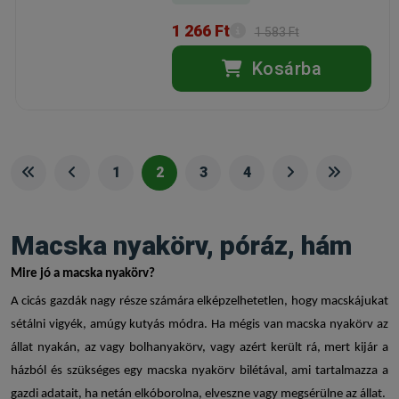
1 266 Ft
1 583 Ft
Kosárba
1
2
3
4
Macska nyakörv, póráz, hám
Mire jó a
macska nyakörv
?
A cicás gazdák nagy része számára elképzelhetetlen, hogy macskájukat
sétálni vigyék, amúgy kutyás módra. Ha mégis van
macska nyakörv
az
állat nyakán, az vagy
bolhanyakörv
, vagy azért került rá, mert kijár a
házból és szükséges egy
macska nyakörv bilétával
, ami tartalmazza a
gazdi adatait, ha netán elkóborolna, elveszne vagy megsérülne az állat.