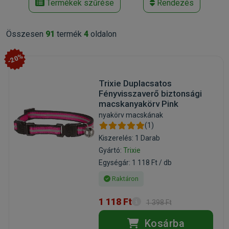
Termékek szűrése
Rendezés
Összesen
91
termék
4
oldalon
-20%
Trixie Duplacsatos
Fényvisszaverő biztonsági
macskanyakörv Pink
nyakörv macskának
(1)
Kiszerelés: 1 Darab
Gyártó:
Trixie
Egységár: 1 118 Ft / db
Raktáron
1 118 Ft
1 398 Ft
Kosárba