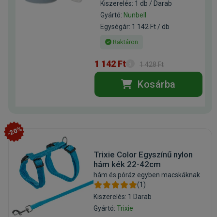
Kiszerelés: 1 db / Darab
Gyártó:
Nunbell
Egységár: 1 142 Ft / db
Raktáron
1 142 Ft
1 428 Ft
Kosárba
-20%
Trixie Color Egyszínű nylon
hám kék 22-42cm
hám és póráz egyben macskáknak
(1)
Kiszerelés: 1 Darab
Gyártó:
Trixie