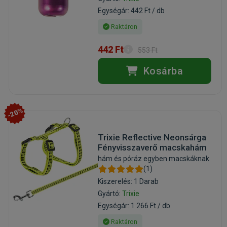
Egységár: 442 Ft / db
Raktáron
442 Ft
553 Ft
Kosárba
-20%
Trixie Reflective Neonsárga
Fényvisszaverő macskahám
hám és póráz egyben macskáknak
(1)
Kiszerelés: 1 Darab
Gyártó:
Trixie
Egységár: 1 266 Ft / db
Raktáron