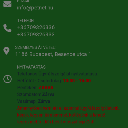
E-MAIL:
info@petnet.hu
TELEFON:
+36709326336
+36709326333
SZEMÉLYES ÁTVÉTEL:
1186 Budapest, Besence utca 1.
NYITVATARTÁS:
Telefonos Ügyfélszolgálat nyitvatartása:
Hétfőtől - Csütörtökig:
10:00 - 16:00
Pénteken:
ZÁRVA
Szombaton:
Zárva
Vasárnap:
Zárva
Amennyiben nem éri el azonnal ügyfélszolgálatunk,
kérjük legyen türelemmel, kollégánk a lehető
legrövidebb időn belül visszahivja Önt!