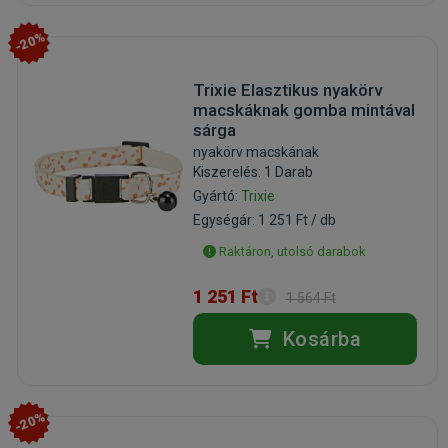
-20%
Trixie Elasztikus nyakörv
macskáknak gomba mintával
sárga
nyakörv macskának
Kiszerelés: 1 Darab
Gyártó:
Trixie
Egységár: 1 251 Ft / db
Raktáron, utolsó darabok
1 251 Ft
1 564 Ft
Kosárba
-20%