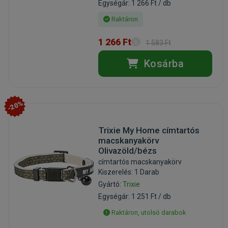
Egységár: 1 266 Ft / db
Raktáron
1 266 Ft
1 583 Ft
Kosárba
-20%
Trixie My Home címtartós
macskanyakörv
Olivazöld/bézs
címtartós macskanyakörv
Kiszerelés: 1 Darab
Gyártó:
Trixie
Egységár: 1 251 Ft / db
Raktáron, utolsó darabok