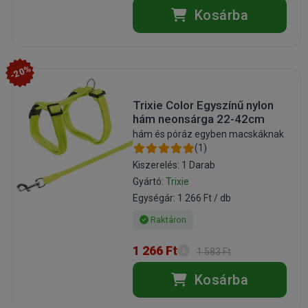
Kosárba
-20%
Trixie Color Egyszínű nylon
hám neonsárga 22-42cm
hám és póráz egyben macskáknak
(1)
Kiszerelés: 1 Darab
Gyártó:
Trixie
Egységár: 1 266 Ft / db
Raktáron
1 266 Ft
1 583 Ft
Kosárba