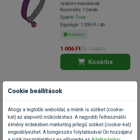
nyakörv macskának
Kiszerelés: 1 Darab
Gyártó:
Trixie
Egységár: 1 006 Ft / db
Raktáron
1 006 Ft
1 258 Ft
Kosárba
-20%
Cookie beállítások
Trixie Hearts szívmintás
macskanyakörv Fekete
Ahogy a legtöbb weboldal, a miénk is sütiket (cookie-
nyakörv macskának
kat) az alapvető működéshez. A nagyobb felhasználói
Kiszerelés: 1 Darab
élmény érdekében marketing jellegű sütiket (cookie-kat)
Gyártó:
Trixie
engedélyezhet. A böngészés folytatásával Ön hozzájárul
Egységár: 1 006 Ft / db
a sütik használatához és elfogadja az
Adatkezelési