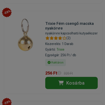
-20%
Trixie Fém csengő macska
nyakörvre
nyakörvre kapcsolható kutyaékszer
(2)
Kiszerelés: 1 Darab
Gyártó:
Trixie
Egységár: 256 Ft / db
Raktáron
256 Ft
320 Ft
Kosárba
-20%