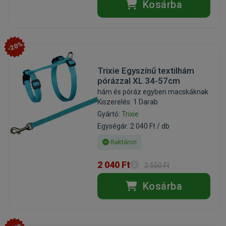
Kosárba
-20%
Trixie Egyszínű textilhám
pórázzal XL 34-57cm
hám és póráz egyben macskáknak
Kiszerelés: 1 Darab
Gyártó:
Trixie
Egységár: 2 040 Ft / db
Raktáron
2 040 Ft
2 550 Ft
Kosárba