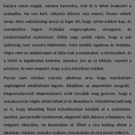
karjára vesse magát, véresre karmolva, már ki is lehet óvakodni a
szabadba. Ha van kert, célszerű először oda menni, hiszen védett
terep. Kinn valószínűleg annyi új inger éri, hogy szinte sokkot kap, és
menekülőre fogná. Próbálja megnyugtatni, simogatni, és
jutalomfalattal ösztönözni. Előbb vagy utóbb rájön, hogy a sok
újdonság nem annyira félelmetes, mint inkább izgalmas és érdekes.
Végre nem az ablaküvegen át látja csak a madarakat, a növényeket, és
a fűből is legelészhet kedvére. Ilyenkor jön az új kihívás: vezetni a
pórázon, és nem engedni, hogy a cica irányítson minket.
Persze nem minden macska alkalmas arra, hogy
macskahám
segítségével sétáltatható legyen. Általában az alapvetően nyugodt,
kiegyensúlyozott idegrendszerű cicák tanulják meg gyorsan, hogy a
macska póráz
végén sétálni lehet jó és élvezetes is. Mindehhez kell még
az is, hogy lehetőleg fiatal kölyökkorban kezdjék el a szoktatást,
tanítást, persze kellő türelemmel, elegendő időt áldozva a feladatra. Ha
mégsem sikerülne, ne keseredjen el. Élhet a cica boldog életet a
lakásban, házban,
macska nyakörv
,
macskahám
és
cica póráz
nélkül is.