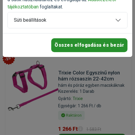
tájékoztatóban
foglaltakat.
Raktáron
Süti beállítások
1 006 Ft
1 258 Ft
Kosárba
Összes elfogadása és bezár
-20%
Trixie Color Egyszínű nylon
hám rózsaszín 22-42cm
hám és póráz egyben macskáknak
Kiszerelés: 1 Darab
Gyártó:
Trixie
Egységár: 1 266 Ft / db
Raktáron
1 266 Ft
1 583 Ft