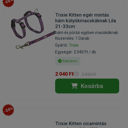
-20%
Trixie Kitten egér mintás
hám kölyökmacskáknak Lila
21-33cm
hám és póráz egyben macskáknak
Kiszerelés: 1 Darab
Gyártó:
Trixie
Egységár: 2 040 Ft / db
Raktáron
2 040 Ft
2 550 Ft
Kosárba
-20%
Trixie Kitten cicamintás