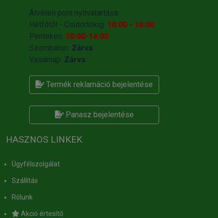
Átvételi pont nyitvatartása:
Hétfőtől - Csütörtökig:
10:00 - 16:00
Pénteken:
10:00-14:00
Szombaton:
Zárva
Vasárnap:
Zárva
Termék reklamáció bejelentése
Panasz bejelentése
HASZNOS LINKEK
Ügyfélszolgálat
Szállítás
Rólunk
Akció értesítő