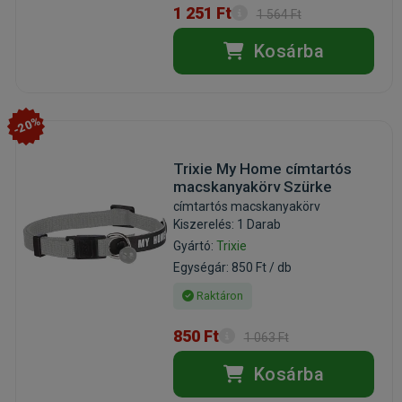
1 251 Ft
1 564 Ft
Kosárba
-20%
Trixie My Home címtartós
macskanyakörv Szürke
címtartós macskanyakörv
Kiszerelés: 1 Darab
Gyártó:
Trixie
Egységár: 850 Ft / db
Raktáron
850 Ft
1 063 Ft
Kosárba