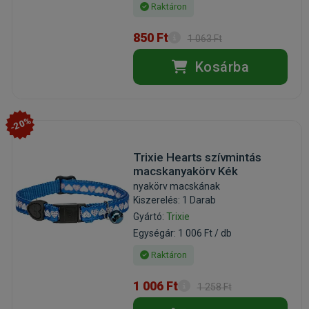
Raktáron
850 Ft
1 063 Ft
Kosárba
-20%
Trixie Hearts szívmintás
macskanyakörv Kék
nyakörv macskának
Kiszerelés: 1 Darab
Gyártó:
Trixie
Egységár: 1 006 Ft / db
Raktáron
1 006 Ft
1 258 Ft