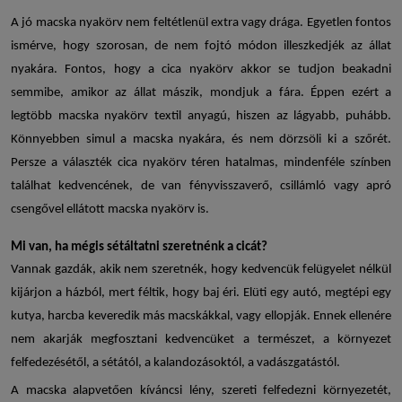
A jó
macska nyakörv
nem feltétlenül extra vagy drága. Egyetlen fontos
ismérve, hogy szorosan, de nem fojtó módon illeszkedjék az állat
nyakára. Fontos, hogy a
cica nyakörv
akkor se tudjon beakadni
semmibe, amikor az állat mászik, mondjuk a fára. Éppen ezért a
legtöbb macska nyakörv textil anyagú, hiszen az lágyabb, puhább.
Könnyebben simul a macska nyakára, és nem dörzsöli ki a szőrét.
Persze a választék
cica nyakörv
téren hatalmas, mindenféle színben
találhat kedvencének, de van fényvisszaverő, csillámló vagy apró
csengővel ellátott
macska nyakörv
is.
Mi van, ha mégis sétáltatni szeretnénk a cicát?
Vannak gazdák, akik nem szeretnék, hogy kedvencük felügyelet nélkül
kijárjon a házból, mert féltik, hogy baj éri. Elüti egy autó, megtépi egy
kutya, harcba keveredik más macskákkal, vagy ellopják. Ennek ellenére
nem akarják megfosztani kedvencüket a természet, a környezet
felfedezésétől, a sétától, a kalandozásoktól, a vadászgatástól.
A macska alapvetően kíváncsi lény, szereti felfedezni környezetét,