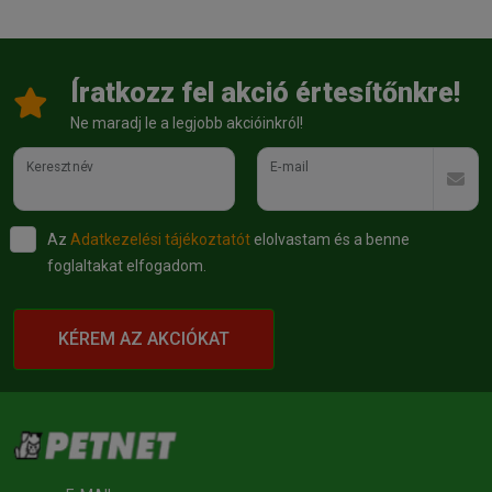
Íratkozz fel akció értesítőnkre!
Ne maradj le a legjobb akcióinkról!
Keresztnév
E-mail
Az
Adatkezelési tájékoztatót
elolvastam és a benne
foglaltakat elfogadom.
KÉREM AZ AKCIÓKAT