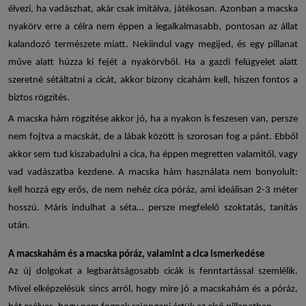
élvezi, ha vadászhat, akár csak imitálva, játékosan. Azonban a
macska
nyakörv
erre a célra nem éppen a legalkalmasabb, pontosan az állat
kalandozó természete miatt. Nekiindul vagy megijed, és egy pillanat
műve alatt húzza ki fejét a nyakörvből. Ha a gazdi felügyelet alatt
szeretné sétáltatni a cicát, akkor bizony
cicahám
kell, hiszen fontos a
biztos rögzítés.
A
macska hám
rögzítése akkor jó, ha a nyakon is feszesen van, persze
nem fojtva a macskát, de a lábak között is szorosan fog a pánt. Ebből
akkor sem tud kiszabadulni a cica, ha éppen megretten valamitől, vagy
vad vadászatba kezdene. A
macska hám használata
nem bonyolult:
kell hozzá egy erős, de nem nehéz
cica póráz
, ami ideálisan 2-3 méter
hosszú. Máris indulhat a séta… persze megfelelő szoktatás, tanítás
után.
A
macskahám
és a
macska póráz
, valamint a cica ismerkedése
Az új dolgokat a legbarátságosabb cicák is fenntartással szemlélik.
Mivel elképzelésük sincs arról, hogy mire jó a
macskahám
és a póráz,