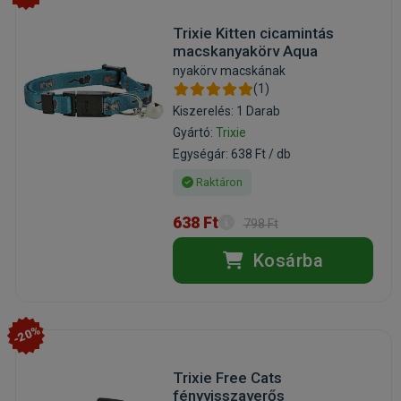
Trixie Kitten cicamintás
macskanyakörv Aqua
nyakörv macskának
(1)
Kiszerelés: 1 Darab
Gyártó:
Trixie
Egységár: 638 Ft / db
Raktáron
638 Ft
798 Ft
Kosárba
-20%
Trixie Free Cats
fényvisszaverős