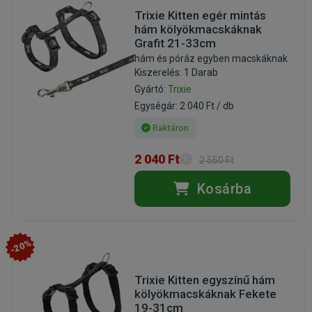
Trixie Kitten egér mintás
hám kölyökmacskáknak
Grafit 21-33cm
hám és póráz egyben macskáknak
Kiszerelés: 1 Darab
Gyártó:
Trixie
Egységár: 2 040 Ft / db
Raktáron
2 040 Ft
2 550 Ft
Kosárba
-20%
Trixie Kitten egyszínű hám
kölyökmacskáknak Fekete
19-31cm