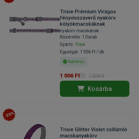
Trixie Prémium Virágos
fényvisszaverő nyakörv
kölyökmacskáknak
nyakörv macskának
Kiszerelés: 1 Darab
Gyártó:
Trixie
Egységár: 1 006 Ft / db
Raktáron
1 006 Ft
1 258 Ft
Kosárba
-20%
Trixie Glitter Violet csillámló
macskanyakörv