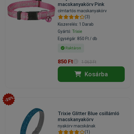
macskanyakörv Pink
címtartós macskanyakörv
(3)
Kiszerelés: 1 Darab
Gyártó:
Trixie
Egységár: 850 Ft / db
Raktáron
850 Ft
1 063 Ft
Kosárba
-20%
Trixie Glitter Blue csillámló
macskanyakörv
nyakörv macskának
(1)