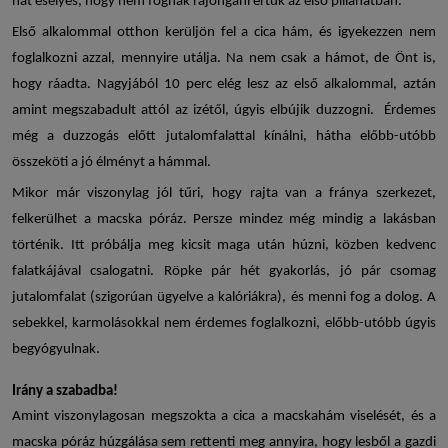
hát esélyes, hogy nem fognak rajongani értük az első pillanatban.
Első alkalommal otthon kerüljön fel a
cica hám
, és igyekezzen nem
foglalkozni azzal, mennyire utálja. Na nem csak a hámot, de Önt is,
hogy ráadta. Nagyjából 10 perc elég lesz az első alkalommal, aztán
amint megszabadult attól az izétől, úgyis elbújik duzzogni. Érdemes
még a duzzogás előtt jutalomfalattal kínálni, hátha előbb-utóbb
összeköti a jó élményt a hámmal.
Mikor már viszonylag jól tűri, hogy rajta van a fránya szerkezet,
felkerülhet a
macska póráz
. Persze mindez még mindig a lakásban
történik. Itt próbálja meg kicsit maga után húzni, közben kedvenc
falatkájával csalogatni. Röpke pár hét gyakorlás, jó pár csomag
jutalomfalat (szigorúan ügyelve a kalóriákra), és menni fog a dolog. A
sebekkel, karmolásokkal nem érdemes foglalkozni, előbb-utóbb úgyis
begyógyulnak.
Irány a szabadba!
Amint viszonylagosan megszokta a cica a
macskahám
viselését, és a
macska póráz
húzgálása sem rettenti meg annyira, hogy lesből a gazdi