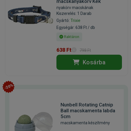
macskanyakörv Kék
nyakörv macskának
Kiszerelés: 1 Darab
Gyártó:
Trixie
Egységár: 638 Ft / db
Raktáron
638 Ft
798 Ft
Kosárba
-20%
Nunbell Rotating Catnip
Ball macskamenta labda
5cm
macskamenta készítmény