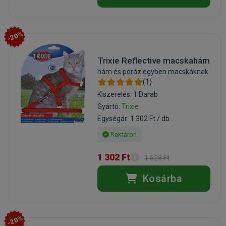
-20%
Trixie Reflective macskahám
hám és póráz egyben macskáknak
(1)
Kiszerelés: 1 Darab
Gyártó:
Trixie
Egységár: 1 302 Ft / db
Raktáron
1 302 Ft
1 628 Ft
Kosárba
-20%