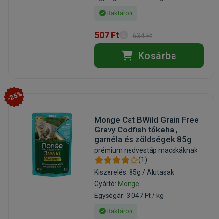
Raktáron
507 Ft
634 Ft
Kosárba
-25%
Monge Cat BWild Grain Free
Gravy Codfish tőkehal,
garnéla és zöldségek 85g
prémium nedvestáp macskáknak
(1)
Kiszerelés: 85g / Alutasak
Gyártó:
Monge
Egységár: 3 047 Ft / kg
Raktáron