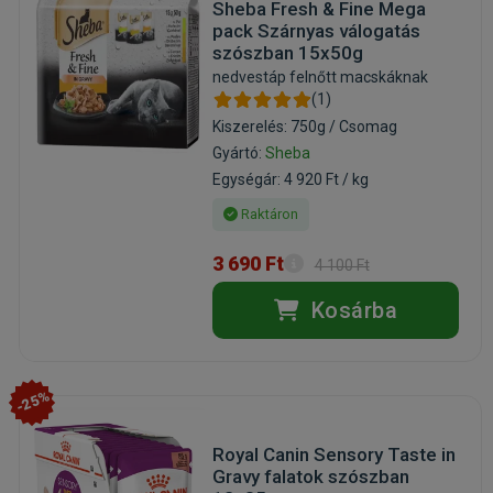
Sheba Fresh & Fine Mega
pack Szárnyas válogatás
szószban 15x50g
nedvestáp felnőtt macskáknak
(1)
Kiszerelés: 750g / Csomag
Gyártó:
Sheba
Egységár: 4 920 Ft / kg
Raktáron
3 690 Ft
4 100 Ft
Kosárba
-25%
Royal Canin Sensory Taste in
Gravy falatok szószban