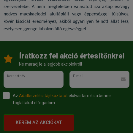
szervezetébe. A nem megfelelően választott száraztáp és/vagy
nedves macskaeledel
alultáplált vagy éppenséggel túlsúlyos,
kövér kiscicát eredményez, akiből ugyanilyen felnőtt állat lesz,
esélyesen gyenge lábakon álló egészséggel.
Íratkozz fel akció értesítőnkre!
Ne maradj le a legjobb akcióinkról!
Keresztnév
E-mail
Az
Adatkezelési tájékoztatót
elolvastam és a benne
foglaltakat elfogadom.
KÉREM AZ AKCIÓKAT