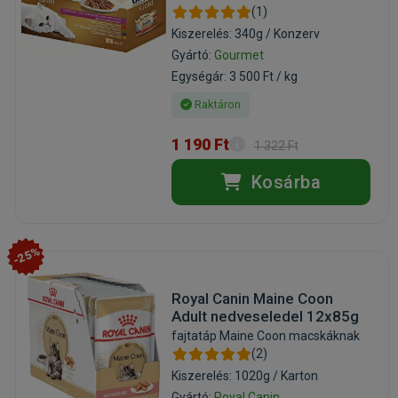
(1)
Kiszerelés: 340g / Konzerv
Gyártó:
Gourmet
Egységár: 3 500 Ft / kg
Raktáron
1 190 Ft
1 322 Ft
Kosárba
-25%
Royal Canin Maine Coon
Adult nedveseledel 12x85g
fajtatáp Maine Coon macskáknak
(2)
Kiszerelés: 1020g / Karton
Gyártó:
Royal Canin