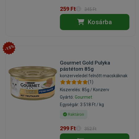
259 Ft
345 Ft
Kosárba
-15%
Gourmet Gold Pulyka
pástétom 85g
konzerveledel felnőtt macskáknak
(1)
Kiszerelés: 85g / Konzerv
Gyártó:
Gourmet
Egységár: 3 518 Ft / kg
Raktáron
299 Ft
352 Ft