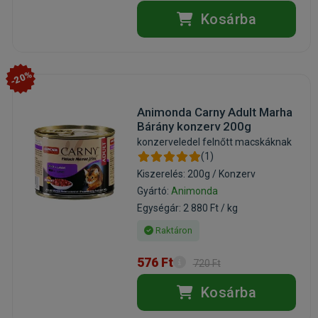
Kosárba
-20%
Animonda Carny Adult Marha
Bárány konzerv 200g
konzerveledel felnőtt macskáknak
(1)
Kiszerelés: 200g / Konzerv
Gyártó:
Animonda
Egységár: 2 880 Ft / kg
Raktáron
576 Ft
720 Ft
Kosárba