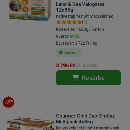
Land & Sea Válogatás
12x85g
nedvestáp felnőtt macskáknak
(1)
Kiszerelés: 1020g / Karton
Gyártó:
IAMS
Egységár: 3 722 Ft / kg
Raktáron
3 796 Ft
4 745 Ft
Kosárba
-10%
Gourmet Gold Duo Élmény
Multipack 4x85g
konzerveledel felnőtt macskáknak