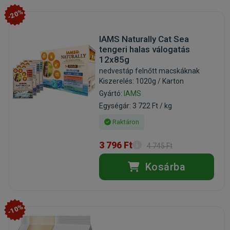
-20%
IAMS Naturally Cat Sea
tengeri halas válogatás
12x85g
nedvestáp felnőtt macskáknak
Kiszerelés: 1020g / Karton
Gyártó:
IAMS
Egységár: 3 722 Ft / kg
Raktáron
3 796 Ft
4 745 Ft
Kosárba
-10%