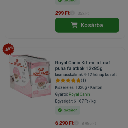
Raktáron
299 Ft
352 Ft
Kosárba
-30%
Royal Canin Kitten in Loaf
puha falatkák 12x85g
kismacskáknak 4-12 hónap között
(1)
Kiszerelés: 1020g / Karton
Gyártó:
Royal Canin
Egységár: 6 167 Ft / kg
Raktáron
6 290 Ft
8 986 Ft