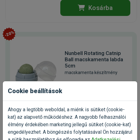
Kosárba
-20%
Nunbell Rotating Catnip
Ball macskamenta labda
5cm
macskamenta készítmény
Kiszerelés: 1 db / Darab
Cookie beállítások
Gyártó:
Nunbell
Egységár: 1 142 Ft / db
Raktáron
Ahogy a legtöbb weboldal, a miénk is sütiket (cookie-
kat) az alapvető működéshez. A nagyobb felhasználói
1 142 Ft
1 428 Ft
élmény érdekében marketing jellegű sütiket (cookie-kat)
engedélyezhet. A böngészés folytatásával Ön hozzájárul
Kosárba
a sütik használatához és elfogadja az
Adatkezelési