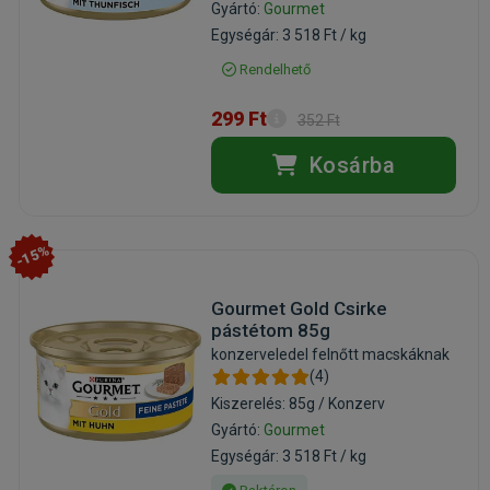
Gyártó:
Gourmet
Egységár: 3 518 Ft / kg
Rendelhető
299 Ft
352 Ft
Kosárba
-15%
Gourmet Gold Csirke
pástétom 85g
konzerveledel felnőtt macskáknak
(4)
Kiszerelés: 85g / Konzerv
Gyártó:
Gourmet
Egységár: 3 518 Ft / kg