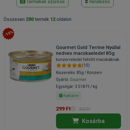
Termékek szűrése
Rendezés
Összesen
280
termék
12
oldalon
-15%
Gourmet Gold Terrine Nyúllal
nedves macskaeledel 85g
konzerveledel felnőtt macskáknak
(10)
Kiszerelés: 85g / Konzerv
Gyártó:
Gourmet
Egységár: 3 518 Ft / kg
Raktáron
299 Ft
352 Ft
Kosárba