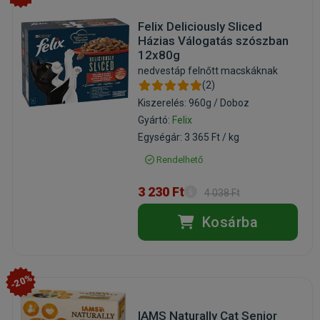
Felix Deliciously Sliced
Házias Válogatás szószban
12x80g
nedvestáp felnőtt macskáknak
(2)
Kiszerelés: 960g / Doboz
Gyártó:
Felix
Egységár: 3 365 Ft / kg
Rendelhető
3 230 Ft
4 038 Ft
Kosárba
-20%
IAMS Naturally Cat Senior