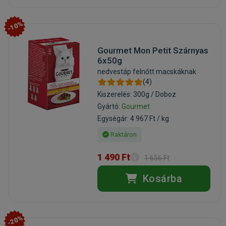
-10%
Gourmet Mon Petit Szárnyas
6x50g
nedvestáp felnőtt macskáknak
(4)
Kiszerelés: 300g / Doboz
Gyártó:
Gourmet
Egységár: 4 967 Ft / kg
Raktáron
1 490 Ft
1 656 Ft
Kosárba
-20%