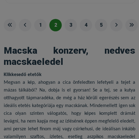
1
2
3
4
5
Macska konzerv, nedves
macskaeledel
Klikkesedő etetők
Megvan a kép, ahogyan a cica önfeledten lefetyeli a tejet a
mázas tálkából? Na, dobja is el gyorsan! Se a tej, se a kutya
otthagyott tápmaradéka, de még a ház körüli egerészés sem az
ideális etetés kategóriája egy macskának. Mindemellett igen sok
cica olyan szinten válogatós, hogy képes komplett drámát
levágni, ha nem kapja meg az ízlésének éppen megfelelő eledelt,
ami persze lehet finom máj vagy csirkehusi, de ideálisan inkább
valamilyen szaftos, ízletes, esetleg aszpikos
macskaeledel