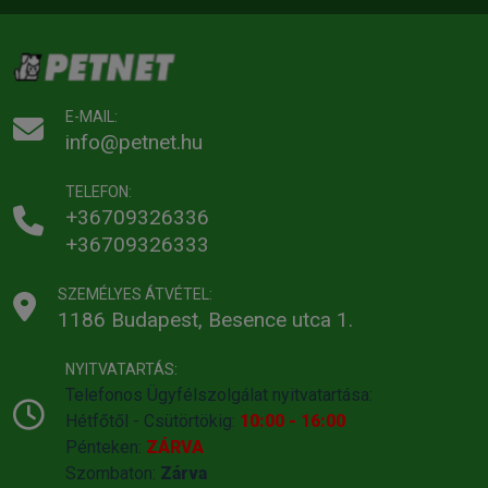
E-MAIL:
info@petnet.hu
TELEFON:
+36709326336
+36709326333
SZEMÉLYES ÁTVÉTEL:
1186 Budapest, Besence utca 1.
NYITVATARTÁS:
Telefonos Ügyfélszolgálat nyitvatartása:
Hétfőtől - Csütörtökig:
10:00 - 16:00
Pénteken:
ZÁRVA
Szombaton:
Zárva