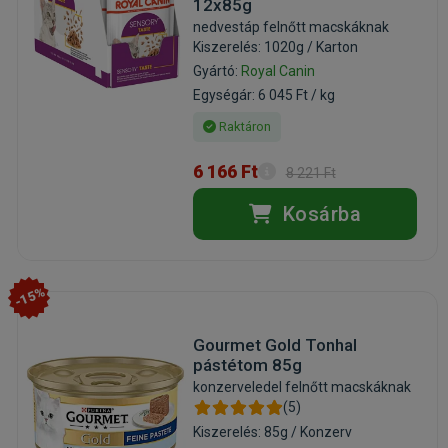
12x85g
nedvestáp felnőtt macskáknak
Kiszerelés: 1020g / Karton
Gyártó:
Royal Canin
Egységár: 6 045 Ft / kg
Raktáron
6 166 Ft
8 221 Ft
Kosárba
-15%
Gourmet Gold Tonhal
pástétom 85g
konzerveledel felnőtt macskáknak
(5)
Kiszerelés: 85g / Konzerv