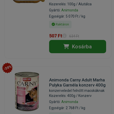
Kiszerelés: 100g / Alutálca
Gyártó:
Animonda
Egységár: 5 070 Ft / kg
Raktáron
507 Ft
634 Ft
Kosárba
-20%
Animonda Carny Adult Marha
Pulyka Garnéla konzerv 400g
konzerveledel felnőtt macskáknak
Kiszerelés: 400g / Konzerv
Gyártó:
Animonda
Egységár: 2 768 Ft / kg