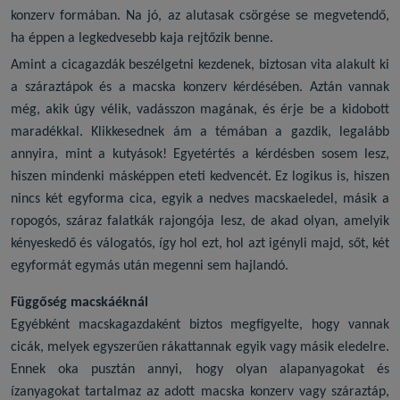
konzerv
formában. Na jó, az alutasak csörgése se megvetendő,
ha éppen a legkedvesebb kaja rejtőzik benne.
Amint a cicagazdák beszélgetni kezdenek, biztosan vita alakult ki
a száraztápok és a
macska konzerv
kérdésében. Aztán vannak
még, akik úgy vélik, vadásszon magának, és érje be a kidobott
maradékkal. Klikkesednek ám a témában a gazdik, legalább
annyira, mint a kutyások! Egyetértés a kérdésben sosem lesz,
hiszen mindenki másképpen eteti kedvencét. Ez logikus is, hiszen
nincs két egyforma cica, egyik a
nedves macskaeledel
, másik a
ropogós, száraz falatkák rajongója lesz, de akad olyan, amelyik
kényeskedő és válogatós, így hol ezt, hol azt igényli majd, sőt, két
egyformát egymás után megenni sem hajlandó.
Függőség macskáéknál
Egyébként macskagazdaként biztos megfigyelte, hogy vannak
cicák, melyek egyszerűen rákattannak egyik vagy másik eledelre.
Ennek oka pusztán annyi, hogy olyan alapanyagokat és
ízanyagokat tartalmaz az adott
macska konzerv
vagy száraztáp,