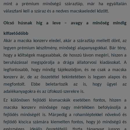
mint a prémium minőségű száraztáp, már ha egyáltalán
választani kell a száraz és a
nedves macskaeledel
között.
Olcsó húsnak híg a leve – avagy a minőség mindig
kifizetődőbb
Akár a
macska konzerv
eledel, akár a száraztáp mellett dönt, az
legyen prémium készítmény, minőségi alapanyagokkal. Bár tény,
hogy a költségek magasabbak, de hosszú távon megéri, hiszen a
beruházással megspórolja a drága állatorvosi kiadásokat. A
legfontosabb, hogy mindig tájékozódjon, és ne csak a
macska
konzerv ár,
de az összetétel tekintetében is legyen alapos és
megfontolt. Ebbe beletartozik az is, hogy ügyel az
adalékanyagokra és az ízfokozó szerekre is.
Ez különösen fejlődő kismacskák esetében fontos, hiszen a
macska konzerv
minősége nagy mértékben befolyásolja a
fejlődés minőségét is. Márpedig a rohamléptekkel növekvő és
fejlődő kiscica számára kiemelten fontos, hogy jó minőségű és
egészséges, ideális összetételű, tiszta tápanyag jusson a