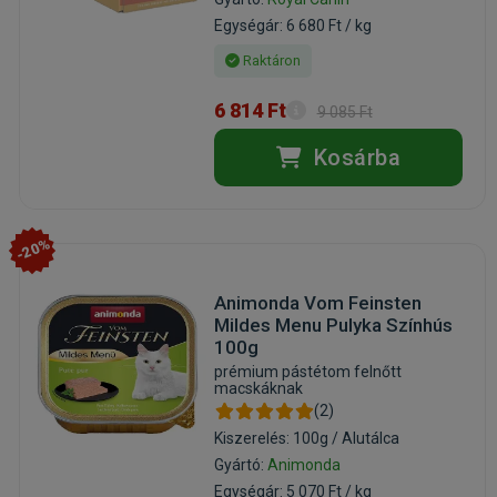
Egységár: 6 680 Ft / kg
Raktáron
6 814 Ft
9 085 Ft
Kosárba
-20%
Animonda Vom Feinsten
Mildes Menu Pulyka Színhús
100g
prémium pástétom felnőtt
macskáknak
(2)
Kiszerelés: 100g / Alutálca
Gyártó:
Animonda
Egységár: 5 070 Ft / kg