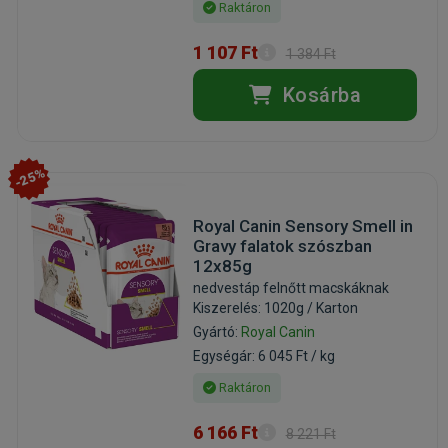
Raktáron
1 107 Ft
1 384 Ft
Kosárba
-25%
Royal Canin Sensory Smell in
Gravy falatok szószban
12x85g
nedvestáp felnőtt macskáknak
Kiszerelés: 1020g / Karton
Gyártó:
Royal Canin
Egységár: 6 045 Ft / kg
Raktáron
6 166 Ft
8 221 Ft