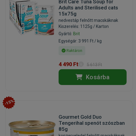
Brit Care Tuna Soup for
Adults and Sterilised cats
15x75g
nedvestáp felnőtt macskáknak
Kiszerelés: 1125g / Karton
Gyártó:
Brit
Egységár: 3 991 Ft / kg
Raktáron
4 490 Ft
5 613 Ft
Kosárba
-15%
Gourmet Gold Duo
Tengerihal spenót szószban
85g
konzerveledel felnőtt macskáknak