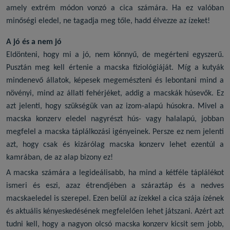
amely extrém módon vonzó a cica számára. Ha ez valóban
minőségi eledel, ne tagadja meg tőle, hadd élvezze az ízeket!
A jó és a nem jó
Eldönteni, hogy mi a jó, nem könnyű, de megérteni egyszerű.
Pusztán meg kell értenie a macska fiziológiáját. Míg a kutyák
mindenevő állatok, képesek megemészteni és lebontani mind a
növényi, mind az állati fehérjéket, addig a macskák húsevők. Ez
azt jelenti, hogy szükségük van az izom-alapú húsokra. Mivel a
macska konzerv
eledel nagyrészt hús- vagy halalapú, jobban
megfelel a macska táplálkozási igényeinek. Persze ez nem jelenti
azt, hogy csak és kizárólag
macska konzerv
lehet ezentúl a
kamrában, de az alap bizony ez!
A macska számára a legideálisabb, ha mind a kétféle táplálékot
ismeri és eszi, azaz étrendjében a száraztáp és a
nedves
macskaeledel
is szerepel. Ezen belül az ízekkel a cica szája ízének
és aktuális kényeskedésének megfelelően lehet játszani. Azért azt
tudni kell, hogy a nagyon olcsó macska konzerv kicsit sem jobb,