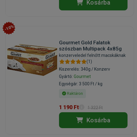
Kosárba
-10%
Gourmet Gold Falatok
szószban Multipack 4x85g
konzerveledel felnőtt macskáknak
(1)
Kiszerelés: 340g / Konzerv
Gyártó:
Gourmet
Egységár: 3 500 Ft / kg
Raktáron
1 190 Ft
1 322 Ft
Kosárba