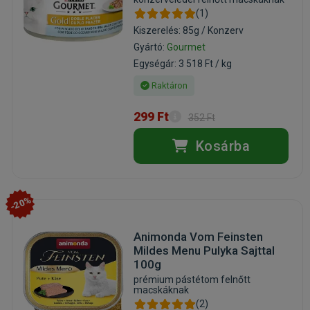
(1)
Kiszerelés: 85g / Konzerv
Gyártó:
Gourmet
Egységár: 3 518 Ft / kg
Raktáron
299 Ft
352 Ft
Kosárba
-20%
Animonda Vom Feinsten
Mildes Menu Pulyka Sajttal
100g
prémium pástétom felnőtt
macskáknak
(2)