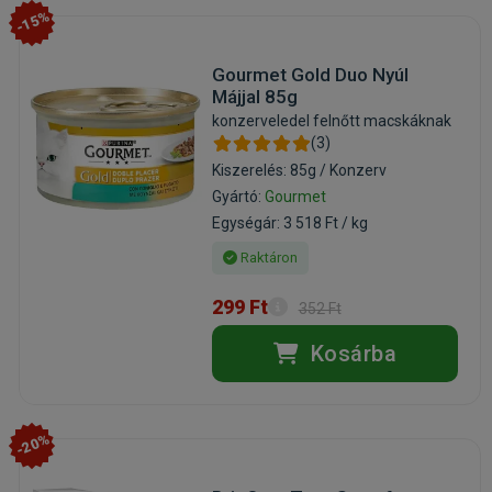
-15%
Gourmet Gold Duo Nyúl
Májjal 85g
konzerveledel felnőtt macskáknak
(3)
Kiszerelés: 85g / Konzerv
Gyártó:
Gourmet
Egységár: 3 518 Ft / kg
Raktáron
299 Ft
352 Ft
Kosárba
-20%