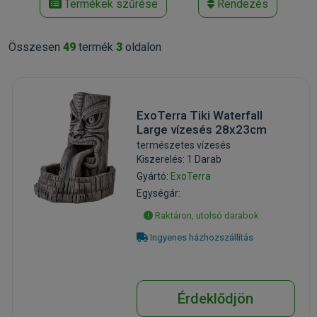
Termékek szűrése
Rendezés
Összesen
49
termék
3
oldalon
ExoTerra Tiki Waterfall
Large vízesés 28x23cm
természetes vízesés
Kiszerelés: 1 Darab
Gyártó:
ExoTerra
Egységár:
Raktáron, utolsó darabok
Ingyenes házhozszállítás
Érdeklődjön