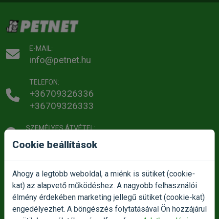
E-MAIL:
info@petnet.hu
TELEFON:
+36709326336
+36709326333
SZEMÉLYES ÁTVÉTEL:
1186 Budapest, Besence utca 1.
Cookie beállítások
NYITVATARTÁS:
Telefonos Ügyfélszolgálat nyitvatartása:
Ahogy a legtöbb weboldal, a miénk is sütiket (cookie-
Hétfőtől - Csütörtökig:
10:00 - 16:00
kat) az alapvető működéshez. A nagyobb felhasználói
Pénteken:
ZÁRVA
élmény érdekében marketing jellegű sütiket (cookie-kat)
Szombaton:
Zárva
engedélyezhet. A böngészés folytatásával Ön hozzájárul