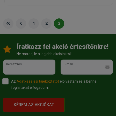
1
2
3
Íratkozz fel akció értesítőnkre!
Ne maradj le a legjobb akcióinkról!
Keresztnév
E-mail
Az
Adatkezelési tájékoztatót
elolvastam és a benne
foglaltakat elfogadom.
KÉREM AZ AKCIÓKAT