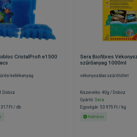
bloc CristalProfi e1500
Sera Biofibres Vékonys
vacs
szűrőanyag 1000ml
űrési kellékanyag
vékonyszálas szűrőtöltet
 1 Doboz
Kiszerelés: 40g / Doboz
Gyártó:
Sera
 317 Ft / db
Egységár: 53 975 Ft / kg
n
Raktáron