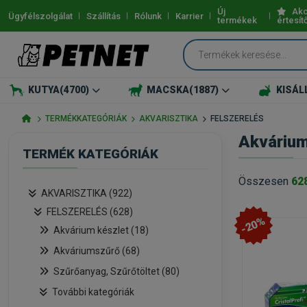
Új
Akc
Ügyfélszolgálat
Szállítás
Rólunk
Karrier
termékek
értesít
KUTYA
(4700)
MACSKA
(1887)
KISÁL
TERMÉKKATEGÓRIÁK
AKVARISZTIKA
FELSZERELÉS
Akvárium 
TERMÉK KATEGÓRIÁK
Összesen
62
AKVARISZTIKA (922)
FELSZERELÉS (628)
-20%
Akvárium készlet (18)
Akváriumszűrő (68)
Szűrőanyag, Szűrőtöltet (80)
További kategóriák