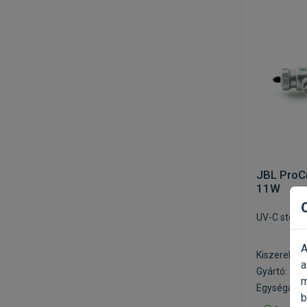
JBL ProCr
11W
UV-C steril
A
Kiszerelés:
a
Gyártó:
JBL
m
Egységár: 5
b