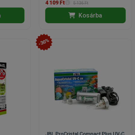
4 109 Ft
5 136 Ft
a
Kosárba
-30%
JBL ProCristal Compact Plus UV-C