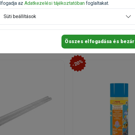
ető
Rendelhető
lfogadja az
Adatkezelési tájékoztatóban
foglaltakat.
házhozszállítás
Süti beállítások
t
5 298 Ft
71 861 Ft
6 623 Ft
Kosárba
Kosárb
Összes elfogadása és bezár
-20%