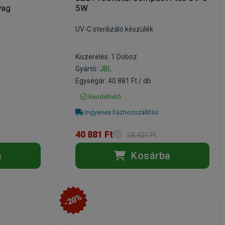
yag
5W
UV-C sterilizáló készülék
Kiszerelés: 1 Doboz
Gyártó:
JBL
Egységár: 40 881 Ft / db
Rendelhető
Ingyenes házhozszállítás
40 881 Ft
58 401 Ft
a
Kosárba
-20%