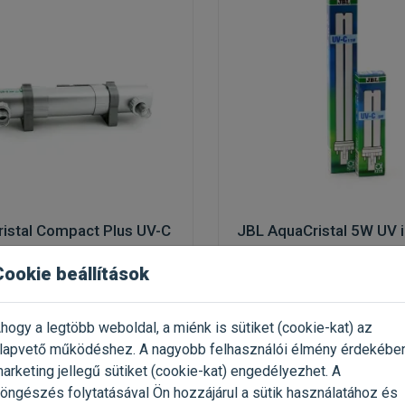
istal Compact Plus UV-C
JBL AquaCristal 5W UV 
Cookie beállítások
izáló készülék
UV-C izzó
hogy a legtöbb weboldal, a miénk is sütiket (cookie-kat) az
 1 Doboz
Kiszerelés: 1 Darab
lapvető működéshez. A nagyobb felhasználói élmény érdekébe
Gyártó:
JBL
arketing jellegű sütiket (cookie-kat) engedélyezhet. A
0 303 Ft / db
Egységár: 5 298 Ft / db
öngészés folytatásával Ön hozzájárul a sütik használatához és