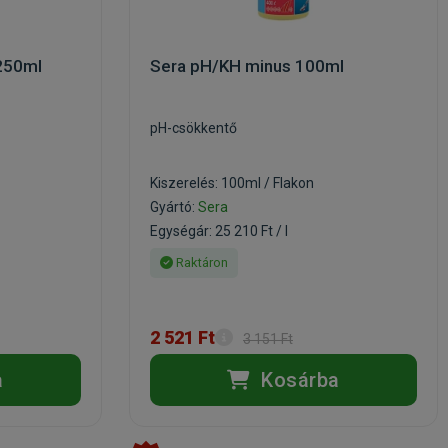
250ml
Sera pH/KH minus 100ml
pH-csökkentő
Kiszerelés: 100ml / Flakon
Gyártó:
Sera
Egységár: 25 210 Ft / l
Raktáron
2 521 Ft
3 151 Ft
a
Kosárba