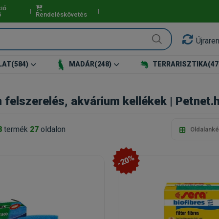
ió
ő
Rendeléskövetés
Újrare
LAT
(584)
MADÁR
(248)
TERRARISZTIKA
(47
felszerelés, akvárium kellékek | Petnet.
8
termék
27
oldalon
Oldalanké
-20%