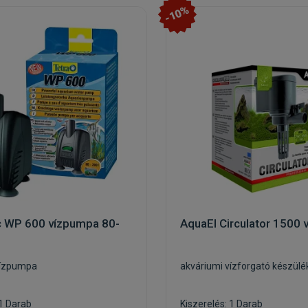
-10%
c WP 600 vízpumpa 80-
AquaEl Circulator 1500 
vízpumpa
akváriumi vízforgató készülé
 1 Darab
Kiszerelés: 1 Darab