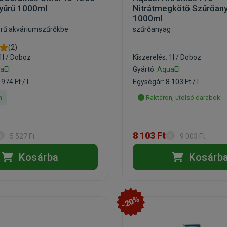
yűrű 1000ml
Nitrátmegkötő Szűrőan
1000ml
rű akváriumszűrőkbe
szűrőanyag
(2)
1l / Doboz
Kiszerelés: 1l / Doboz
aEl
Gyártó:
AquaEl
974 Ft / l
Egységár: 8 103 Ft / l
n
Raktáron, utolsó darabok
8 103 Ft
5 527 Ft
9 003 Ft
Kosárba
Kosárb
-20%