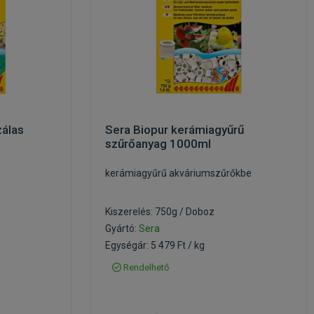
zálas
Sera Biopur kerámiagyűrű
szűrőanyag 1000ml
kerámiagyűrű akváriumszűrőkbe
Kiszerelés: 750g / Doboz
Gyártó:
Sera
Egységár: 5 479 Ft / kg
Rendelhető