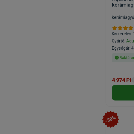
kerámiag
kerámiagyű
Kiszerelés: 
Gyártó:
Aqu
Egységár: 4 
Raktáro
4 974 Ft
-30%