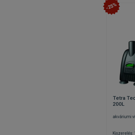
-25%
Tetra Te
200L
akváriumi 
Kiszerelés: