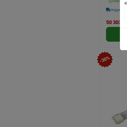
Rendelh
e
Ingyenes 
50 303 F
-20%