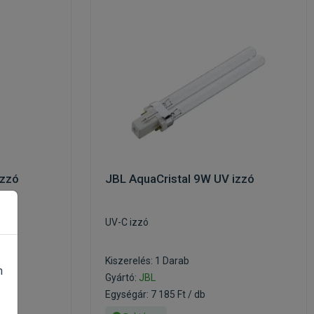
izzó
JBL AquaCristal 9W UV izzó
UV-C izzó
Kiszerelés: 1 Darab
n
Gyártó:
JBL
Egységár: 7 185 Ft / db