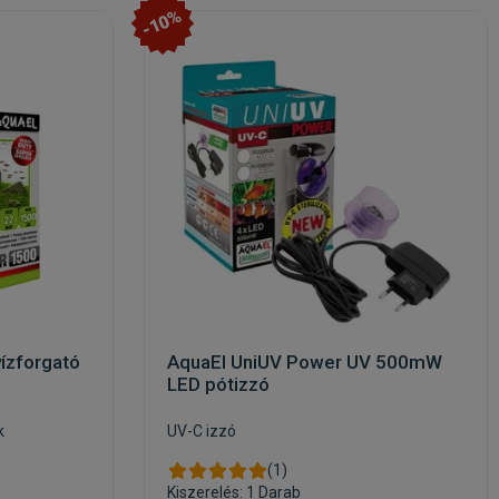
-10%
vízforgató
AquaEl UniUV Power UV 500mW
LED pótizzó
k
UV-C izzó
(1)
Kiszerelés: 1 Darab