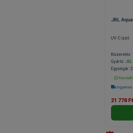
JBL Aqua
UV-C izzó
Kiszerelés:
Gyártó:
JBL
Egységár: 2
Rendelh
Ingyenes 
21 778 F