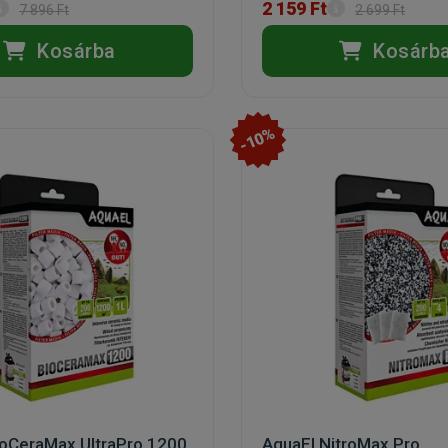
2 159 Ft
7 896 Ft
2 699 Ft
Kosárba
Kosárb
-10%
ioCeraMax UltraPro 1200
AquaEl NitroMax Pro