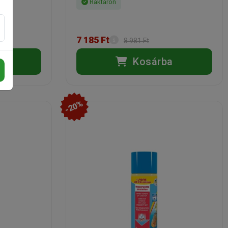
Raktáron
7 185 Ft
8 981 Ft
a
Kosárba
-20%