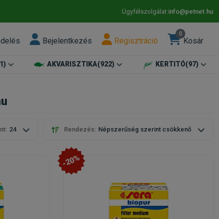
Ügyfélszolgálat:
info@petnet.hu
0
ndelés
Bejelentkezés
Regisztráció
Kosár
1)
AKVARISZTIKA
(922)
KERTITÓ
(97)
hu
nt:
24
Rendezés:
Népszerűség szerint csökkenő
-20%