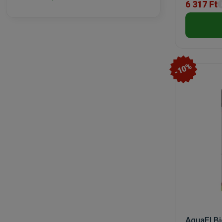
6 317 Ft
-10%
AquaEl B