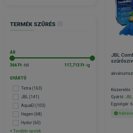
TERMÉK SZŰRÉS
ÁR
JBL Combi
szűrőszi
366 Ft
-tól
117,713 Ft
-ig
akváriumsz
GYÁRTÓ
Tetra (163)
Kiszerelés:
JBL (141)
Gyártó:
JBL
Egységár: 6
AquaEl (103)
Raktáro
Hagen (68)
Hydor (60)
+ További opciók