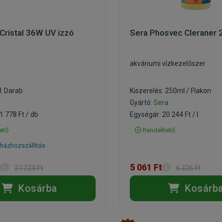
Cristal 36W UV izzó
Sera Phosvec Cleraner 
akváriumi vízkezelőszer
 1 Darab
Kiszerelés: 250ml / Flakon
Gyártó:
Sera
1 778 Ft / db
Egységár: 20 244 Ft / l
ető
Rendelhető
házhozszállítás
t
5 061 Ft
27 223 Ft
6 326 Ft
Kosárba
Kosárb