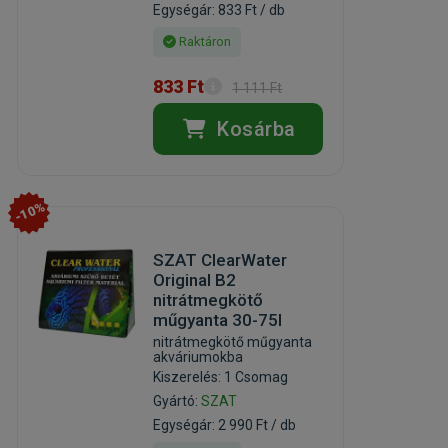
Egységár: 833 Ft / db
Raktáron
833 Ft
1 111 Ft
Kosárba
-10%
SZAT ClearWater
Original B2
nitrátmegkötő
műgyanta 30-75l
nitrátmegkötő műgyanta
akváriumokba
Kiszerelés: 1 Csomag
Gyártó:
SZAT
Egységár: 2 990 Ft / db