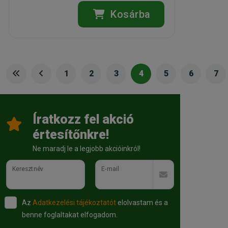
Kosárba
1
2
3
4
5
6
7
Íratkozz fel akció
értesítőnkre!
Ne maradj le a legjobb akcióinkról!
Keresztnév
E-mail
Az
Adatkezelési tájékoztatót
elolvastam és a
benne foglaltakat elfogadom.