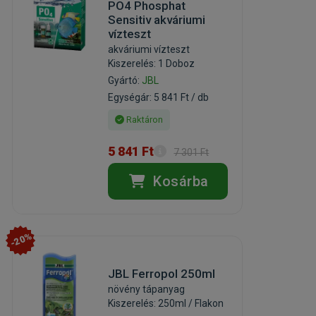
PO4 Phosphat
Sensitiv akváriumi
vízteszt
akváriumi vízteszt
Kiszerelés: 1 Doboz
Gyártó:
JBL
Egységár: 5 841 Ft / db
Raktáron
5 841 Ft
7 301 Ft
Kosárba
-20%
JBL Ferropol 250ml
növény tápanyag
Kiszerelés: 250ml / Flakon