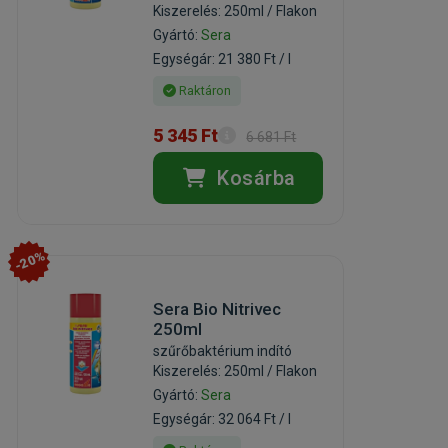
Kiszerelés: 250ml / Flakon
Gyártó:
Sera
Egységár: 21 380 Ft / l
Raktáron
5 345 Ft
6 681 Ft
Kosárba
-20%
Sera Bio Nitrivec
250ml
szűrőbaktérium indító
Kiszerelés: 250ml / Flakon
Gyártó:
Sera
Egységár: 32 064 Ft / l