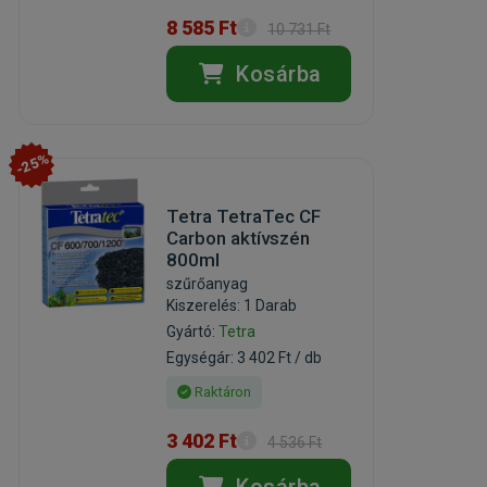
8 585 Ft
10 731 Ft
Kosárba
-25%
Tetra TetraTec CF
Carbon aktívszén
800ml
szűrőanyag
Kiszerelés: 1 Darab
Gyártó:
Tetra
Egységár: 3 402 Ft / db
Raktáron
3 402 Ft
4 536 Ft
Kosárba