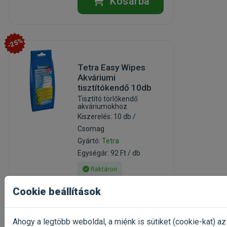
Kosárba
-25%
Tetra Easy Wipes
Akváriumi
tisztítókendő 10db
Tisztító törlőkendő
akváriumokhoz
Kiszerelés: 10 db /
Csomag
Gyártó:
Tetra
Egységár: 92 Ft / db
Raktáron
Cookie beállítások
921 Ft
1 228 Ft
Kosárba
Ahogy a legtöbb weboldal, a miénk is sütiket (cookie-kat) az