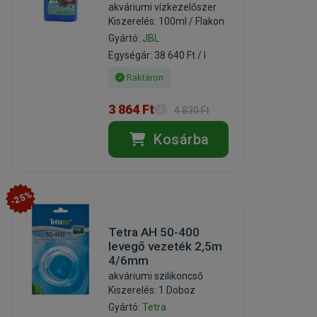
akváriumi vízkezelőszer
Kiszerelés: 100ml / Flakon
Gyártó:
JBL
Egységár: 38 640 Ft / l
Raktáron
3 864 Ft
4 830 Ft
Kosárba
-25%
Tetra AH 50-400
levegő vezeték 2,5m
4/6mm
akváriumi szilikoncső
Kiszerelés: 1 Doboz
Gyártó:
Tetra