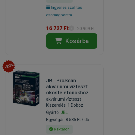
Ingyenes szállítás
csomagpontra
16 727 Ft
20 909 Ft
Kosárba
-20%
JBL ProScan
akváriumi vízteszt
okostelefonokhoz
akváriumi vízteszt
Kiszerelés: 1 Doboz
Gyártó:
JBL
Egységár: 8 585 Ft / db
Raktáron