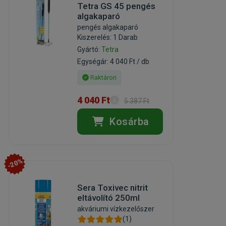
Tetra GS 45 pengés
algakaparó
pengés algakaparó
Kiszerelés: 1 Darab
Gyártó:
Tetra
Egységár: 4 040 Ft / db
Raktáron
4 040 Ft
5 387 Ft
Kosárba
-20%
Sera Toxivec nitrit
eltávolító 250ml
akváriumi vízkezelőszer
(1)