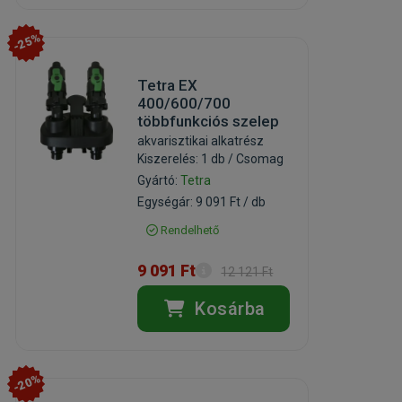
-25%
Tetra EX
400/600/700
többfunkciós szelep
akvarisztikai alkatrész
Kiszerelés: 1 db / Csomag
Gyártó:
Tetra
Egységár: 9 091 Ft / db
Rendelhető
9 091 Ft
12 121 Ft
Kosárba
-20%