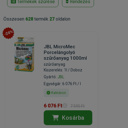
Termékek szűrése
Rendezés
Összesen
628
termék
27
oldalon
-20%
JBL MicroMec
Porcelángolyó
szűrőanyag 1000ml
szűrőanyag
Kiszerelés: 1l / Doboz
Gyártó:
JBL
Egységár: 6 076 Ft / l
Raktáron
6 076 Ft
7 595 Ft
Kosárba