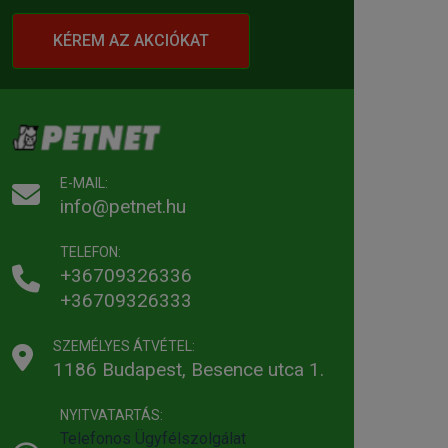
KÉREM AZ AKCIÓKAT
E-MAIL:
info@petnet.hu
TELEFON:
+36709326336
+36709326333
SZEMÉLYES ÁTVÉTEL:
1186 Budapest, Besence utca 1.
NYITVATARTÁS:
Telefonos Ügyfélszolgálat