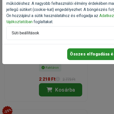
működéshez. A nagyobb felhasználói élmény érdekében ma
jellegű sütiket (cookie-kat) engedélyezhet. A böngészés fol
-20%
Ön hozzájárul a sütik használatához és elfogadja az
Adatkez
tájékoztatóban
foglaltakat.
JBL Pro Clean Aqua
Akváriumtisztító
Süti beállítások
Spray 250ml
akvárium tisztító
Kiszerelés: 250ml / Flakon
Gyártó:
JBL
Összes elfogadása é
Egységár: 8 872 Ft / l
Raktáron
2 218 Ft
2 773 Ft
Kosárba
-25%