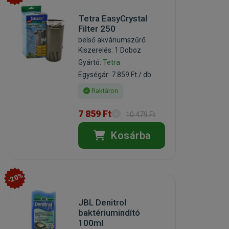
Tetra EasyCrystal
Filter 250
belső akváriumszűrő
Kiszerelés: 1 Doboz
Gyártó:
Tetra
Egységár: 7 859 Ft / db
Raktáron
7 859 Ft
10 479 Ft
Kosárba
-20%
JBL Denitrol
baktériumindító
100ml