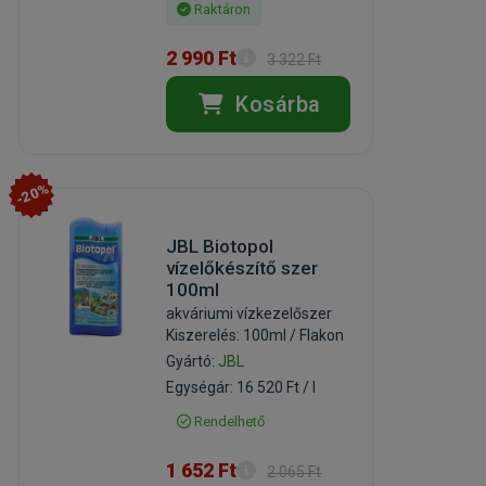
Raktáron
2 990 Ft
3 322 Ft
Kosárba
-20%
JBL Biotopol
vízelőkészítő szer
100ml
akváriumi vízkezelőszer
Kiszerelés: 100ml / Flakon
Gyártó:
JBL
Egységár: 16 520 Ft / l
Rendelhető
1 652 Ft
2 065 Ft