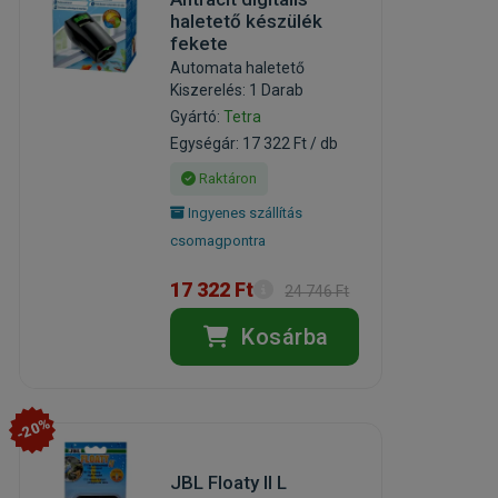
haletető készülék
fekete
Automata haletető
Kiszerelés: 1 Darab
Gyártó:
Tetra
Egységár: 17 322 Ft / db
Raktáron
Ingyenes szállítás
csomagpontra
17 322 Ft
24 746 Ft
Kosárba
-20%
JBL Floaty II L