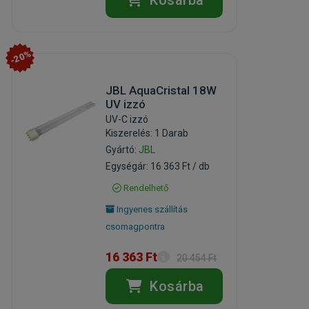
-20%
JBL AquaCristal 18W
UV izzó
UV-C izzó
Kiszerelés: 1 Darab
Gyártó:
JBL
Egységár: 16 363 Ft / db
Rendelhető
Ingyenes szállítás
csomagpontra
16 363 Ft
20 454 Ft
Kosárba