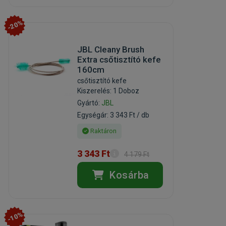
-20%
JBL Cleany Brush
Extra csőtisztító kefe
160cm
csőtisztító kefe
Kiszerelés: 1 Doboz
Gyártó:
JBL
Egységár: 3 343 Ft / db
Raktáron
3 343 Ft
4 179 Ft
Kosárba
-10%