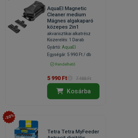
AquaEl Magnetic
Cleaner medium
Mágnes algakaparó
közepes 2in1
akvarisztikai alkatrész
Kiszerelés: 1 Darab
Gyártó:
AquaEl
Egységár: 5 990 Ft / db
Rendelhető
5 990 Ft
7 488 Ft
Kosárba
-30%
Tetra Tetra MyFeeder
Antracit digitális