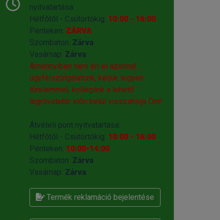
nyitvatartása:
Hétfőtől - Csütörtökig:
10:00 - 16:00
Pénteken:
ZÁRVA
Szombaton:
Zárva
Vasárnap:
Zárva
Amennyiben nem éri el azonnal
ügyfélszolgálatunk, kérjük legyen
türelemmel, kollégánk a lehető
legrövidebb időn belül visszahivja Önt!
Átvételi pont nyitvatartása:
Hétfőtől - Csütörtökig:
10:00 - 16:00
Pénteken:
10:00-14:00
Szombaton:
Zárva
Vasárnap:
Zárva
Termék reklamáció bejelentése