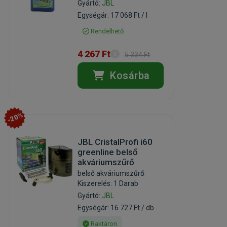
Gyártó:
JBL
Egységár: 17 068 Ft / l
Rendelhető
4 267 Ft
5 334 Ft
Kosárba
-20%
JBL CristalProfi i60
greenline belső
akváriumszűrő
belső akváriumszűrő
Kiszerelés: 1 Darab
Gyártó:
JBL
Egységár: 16 727 Ft / db
Raktáron