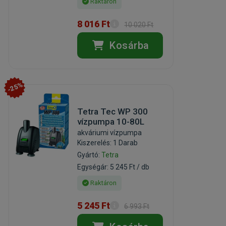
Raktáron
8 016 Ft
10 020 Ft
Kosárba
-25%
Tetra Tec WP 300
vízpumpa 10-80L
akváriumi vízpumpa
Kiszerelés: 1 Darab
Gyártó:
Tetra
Egységár: 5 245 Ft / db
Raktáron
5 245 Ft
6 993 Ft