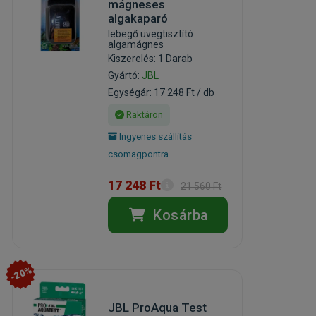
mágneses
algakaparó
lebegő üvegtisztító
algamágnes
Kiszerelés: 1 Darab
Gyártó:
JBL
Egységár: 17 248 Ft / db
Raktáron
Ingyenes szállítás
csomagpontra
17 248 Ft
21 560 Ft
Kosárba
-20%
JBL ProAqua Test