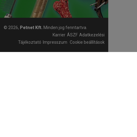
© 2026,
Petnet Kft.
Minden jog fenntartva.
Karrier
ÁSZF
Adatkezelési
Tájékoztató
Impresszum
Cookie beállítások