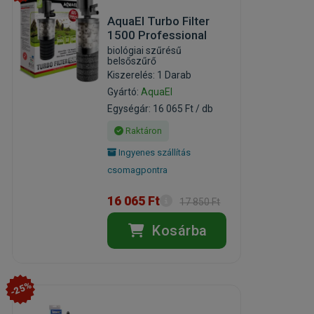
AquaEl Turbo Filter
1500 Professional
biológiai szűrésű
belsőszűrő
Kiszerelés: 1 Darab
Gyártó:
AquaEl
Egységár: 16 065 Ft / db
Raktáron
Ingyenes szállítás
csomagpontra
16 065 Ft
17 850 Ft
Kosárba
-25%