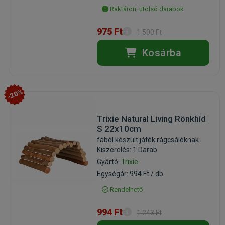
Raktáron, utolsó darabok
975 Ft
1 500 Ft
Kosárba
-20%
Trixie Natural Living Rönkhíd
S 22x10cm
fából készült játék rágcsálóknak
Kiszerelés: 1 Darab
Gyártó:
Trixie
Egységár: 994 Ft / db
Rendelhető
994 Ft
1 243 Ft