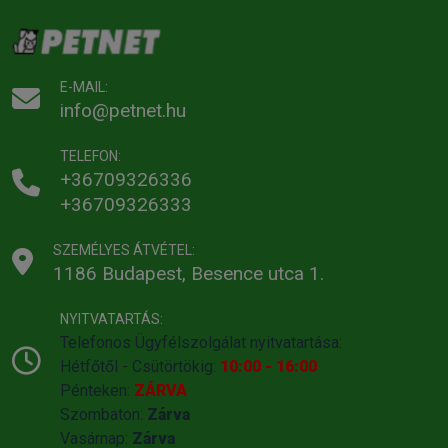
E-MAIL:
info@petnet.hu
TELEFON:
+36709326336
+36709326333
SZEMÉLYES ÁTVÉTEL:
1186 Budapest, Besence utca 1.
NYITVATARTÁS:
Telefonos Ügyfélszolgálat nyitvatartása:
Hétfőtől - Csütörtökig:
10:00 - 16:00
Pénteken:
ZÁRVA
Szombaton:
Zárva
Vasárnap:
Zárva