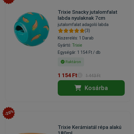
Trixie Snacky jutalomfalat
labda nyulaknak 7cm
jutalomfalat adagoló labda
(3)
Kiszerelés: 1 Darab
Gyártó:
Trixie
Egységár: 1 154 Ft / db
Raktáron
1 154 Ft
1 443 Ft
Kosárba
-20%
Trixie Kerámiatál répa alakú
180ml