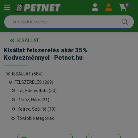
0
KISÁLLAT
Kisállat felszerelés akár 35%
Kedvezménnyel | Petnet.hu
KISÁLLAT (584)
FELSZERELÉS (269)
Tál, Edény, Itató (50)
Póráz, Hám (21)
Ketrec, Szállító (30)
További kategóriák