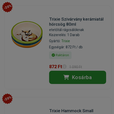
-20%
Trixie Szivárvány kerámiatál
hörcsög 80ml
etetőtál rágcsálóknak
Kiszerelés: 1 Darab
Gyártó:
Trixie
Egységár: 872 Ft / db
Raktáron
872 Ft
1 090 Ft
Kosárba
-20%
Trixie Hammock Small