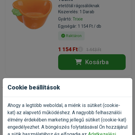
etetőtál rágcsálóknak
Kiszerelés: 1 Darab
Gyártó:
Trixie
Egységár: 1 154 Ft / db
Raktáron
1 154 Ft
1 443 Ft
Kosárba
-20%
Cookie beállítások
Trixie Apple Kerámia
Ahogy a legtöbb weboldal, a miénk is sütiket (cookie-
Hörcsögodú 13x10x10cm
kat) az alapvető működéshez. A nagyobb felhasználói
vidám búvóhely hörcsögökek
élmény érdekében marketing jellegű sütiket (cookie-kat)
Kiszerelés: 1 db / Doboz
engedélyezhet. A böngészés folytatásával Ön hozzájárul
Gyártó:
Trixie
a sütik használatához és elfogadja az
Adatkezelési
Egységár: 1 154 Ft / db