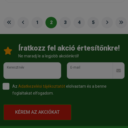
1
2
3
4
5
Íratkozz fel akció értesítőnkre!
Ne maradj le a legjobb akcióinkról!
Keresztnév
E-mail
Az
Adatkezelési tájékoztatót
elolvastam és a benne
foglaltakat elfogadom.
KÉREM AZ AKCIÓKAT