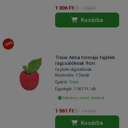
1 006 Ft
1 258 Ft
Kosárba
-25%
Trixie Alma formájú fajáték
rágcsálóknak 9cm
fa játék rágcsálónak
Kiszerelés: 1 Darab
Gyártó:
Trixie
Egységár: 1 061 Ft / db
Raktáron, utolsó darabok
1 061 Ft
1 415 Ft
Kosárba