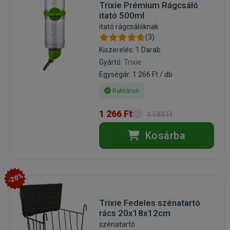
Trixie Prémium Rágcsáló
itató 500ml
itató rágcsálóknak
(3)
Kiszerelés: 1 Darab
Gyártó:
Trixie
Egységár: 1 266 Ft / db
Raktáron
1 266 Ft
1 583 Ft
Kosárba
-20%
Trixie Fedeles szénatartó
rács 20x18x12cm
szénatartó