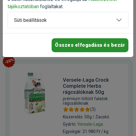
tájékoztatóban
foglaltakat.
Raktáron
Süti beállítások
1 154 Ft
1 443 Ft
Kosárba
Összes elfogadása és bezár
-30%
Versele-Laga Crock
Complete Herbs
rágcsálóknak 50g
prémium töltött falatok
rágcsálóknak
(3)
Kiszerelés: 50g / Zacskó
Gyártó:
Versele-Laga
Egységár: 21 980 Ft / kg