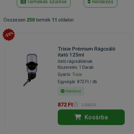
Termékek szűrése
Rendezés
Összesen
250
termék
11
oldalon
-20%
Trixie Prémium Rágcsáló
itató 125ml
itató rágcsálóknak
Kiszerelés: 1 Darab
Gyártó:
Trixie
Egységár: 872 Ft / db
Raktáron
872 Ft
1 090 Ft
Kosárba