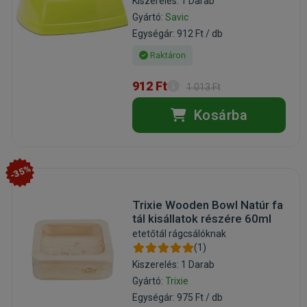
Kiszerelés: 1 Darab
Gyártó:
Savic
Egységár: 912 Ft / db
Raktáron
912 Ft
1 013 Ft
Kosárba
-35%
Trixie Wooden Bowl Natúr fa
tál kisállatok részére 60ml
etetőtál rágcsálóknak
(1)
Kiszerelés: 1 Darab
Gyártó:
Trixie
Egységár: 975 Ft / db