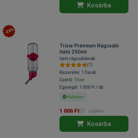
Kosárba
-20%
Trixie Prémium Rágcsáló
itató 250ml
itató rágcsálóknak
(1)
Kiszerelés: 1 Darab
Gyártó:
Trixie
Egységár: 1 006 Ft / db
Raktáron
1 006 Ft
1 258 Ft
Kosárba