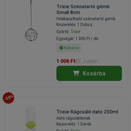
Trixie Szénatartó gömb
Small 8cm
felakasztható szénatartó gömb
Kiszerelés: 1 Doboz
Gyártó:
Trixie
Egységár: 1 006 Ft / db
Raktáron
1 006 Ft
1 258 Ft
Kosárba
-20%
Trixie Rágcsáló itató 250ml
itató rágcsálóknak
Kiszerelés: 1 Darab
Gyártó:
Trixie