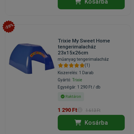
Kosárba
-20%
Trixie My Sweet Home
tengerimalacház
23x15x26cm
műanyag tengerimalacház
(1)
Kiszerelés: 1 Darab
Gyártó:
Trixie
Egységár: 1 290 Ft / db
Raktáron
1 290 Ft
1 613 Ft
Kosárba