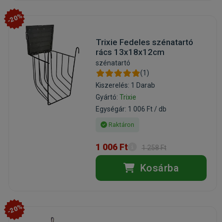
-20%
Trixie Fedeles szénatartó
rács 13x18x12cm
szénatartó
(1)
Kiszerelés: 1 Darab
Gyártó:
Trixie
Egységár: 1 006 Ft / db
Raktáron
1 006 Ft
1 258 Ft
Kosárba
-20%