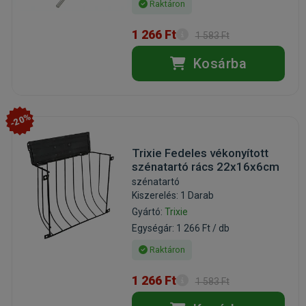
Raktáron
1 266 Ft
1 583 Ft
Kosárba
-20%
Trixie Fedeles vékonyított
szénatartó rács 22x16x6cm
szénatartó
Kiszerelés: 1 Darab
Gyártó:
Trixie
Egységár: 1 266 Ft / db
Raktáron
1 266 Ft
1 583 Ft