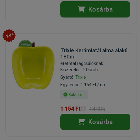
Kosárba
-20%
Trixie Kerámiatál alma alakú
180ml
etetőtál rágcsálóknak
Kiszerelés: 1 Darab
Gyártó:
Trixie
Egységár: 1 154 Ft / db
Raktáron
1 154 Ft
1 443 Ft
Kosárba