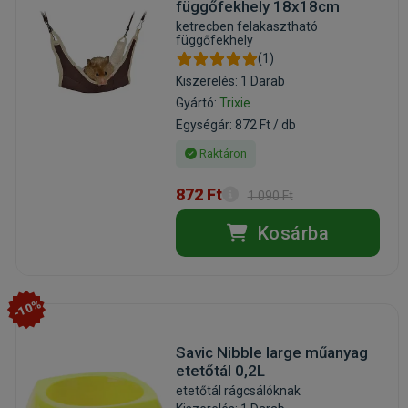
függőfekhely 18x18cm
ketrecben felakasztható
függőfekhely
(1)
Kiszerelés: 1 Darab
Gyártó:
Trixie
Egységár: 872 Ft / db
Raktáron
872 Ft
1 090 Ft
Kosárba
-10%
Savic Nibble large műanyag
etetőtál 0,2L
etetőtál rágcsálóknak