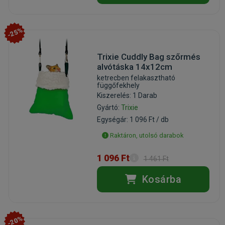
-25%
Trixie Cuddly Bag szőrmés
alvótáska 14x12cm
ketrecben felakasztható
függőfekhely
Kiszerelés: 1 Darab
Gyártó:
Trixie
Egységár: 1 096 Ft / db
Raktáron, utolsó darabok
1 096 Ft
1 461 Ft
Kosárba
-20%