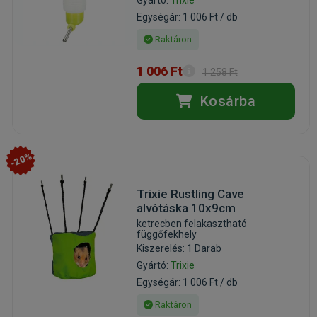
Egységár: 1 006 Ft / db
Raktáron
1 006 Ft
1 258 Ft
Kosárba
-20%
Trixie Rustling Cave
alvótáska 10x9cm
ketrecben felakasztható
függőfekhely
Kiszerelés: 1 Darab
Gyártó:
Trixie
Egységár: 1 006 Ft / db
Raktáron