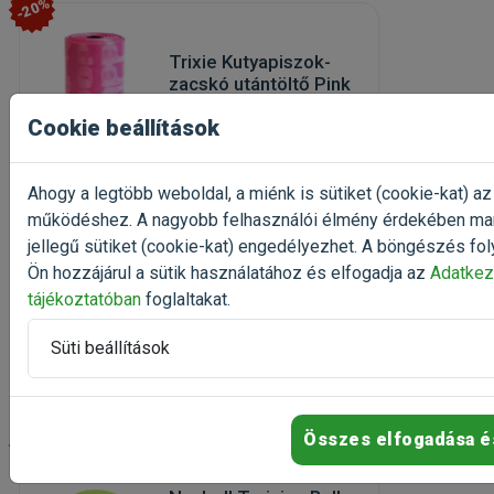
-20%
Trixie Kutyapiszok-
zacskó utántöltő Pink
1db
Cookie beállítások
kutyapiszok-zacskó
utántöltő
Kiszerelés: 1 db / Tekercs
Ahogy a legtöbb weboldal, a miénk is sütiket (cookie-kat) az
Gyártó:
Trixie
működéshez. A nagyobb felhasználói élmény érdekében ma
Egységár: 160 Ft / db
jellegű sütiket (cookie-kat) engedélyezhet. A böngészés fol
Raktáron, utolsó
Ön hozzájárul a sütik használatához és elfogadja az
Adatkez
darabok
tájékoztatóban
foglaltakat.
160 Ft
200 Ft
Süti beállítások
Kosárba
Összes elfogadása é
-10%