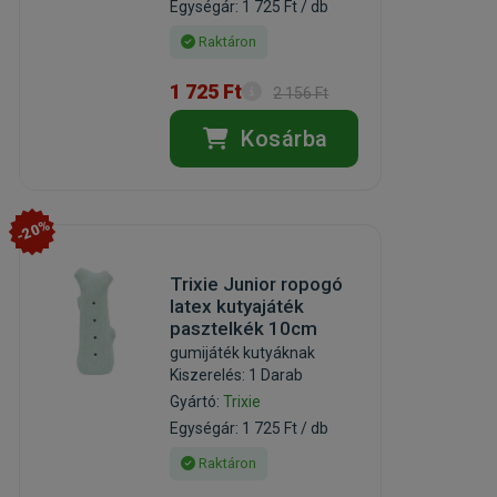
Egységár: 1 725 Ft / db
Raktáron
1 725 Ft
2 156 Ft
Kosárba
-20%
Trixie Junior ropogó
latex kutyajáték
pasztelkék 10cm
gumijáték kutyáknak
Kiszerelés: 1 Darab
Gyártó:
Trixie
Egységár: 1 725 Ft / db
Raktáron