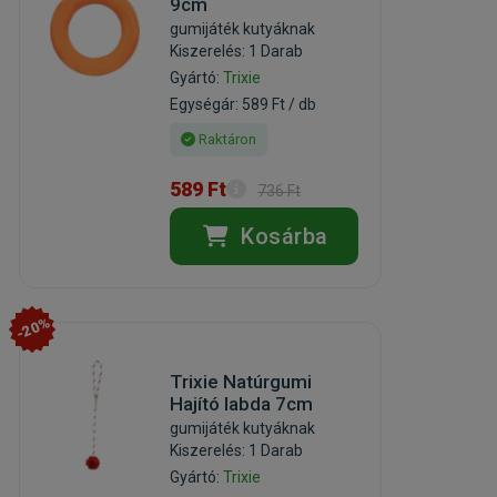
9cm
gumijáték kutyáknak
Kiszerelés: 1 Darab
Gyártó:
Trixie
Egységár: 589 Ft / db
Raktáron
589 Ft
736 Ft
Kosárba
-20%
Trixie Natúrgumi
Hajító labda 7cm
gumijáték kutyáknak
Kiszerelés: 1 Darab
Gyártó:
Trixie