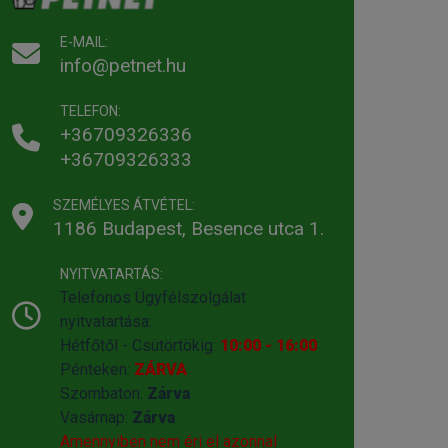
E-MAIL:
info@petnet.hu
TELEFON:
+36709326336
+36709326333
SZEMÉLYES ÁTVÉTEL:
1186 Budapest, Besence utca 1.
NYITVATARTÁS:
Telefonos Ügyfélszolgálat
nyitvatartása:
Hétfőtől - Csütörtökig:
10:00 - 16:00
Pénteken:
ZÁRVA
Szombaton:
Zárva
Vasárnap:
Zárva
Amennyiben nem éri el azonnal