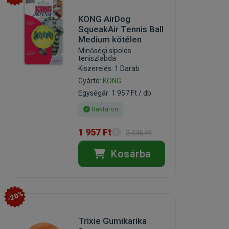
KONG AirDog
SqueakAir Tennis Ball
Medium kötélen
Minőségi sípolós
teniszlabda
Kiszerelés: 1 Darab
Gyártó:
KONG
Egységár: 1 957 Ft / db
Raktáron
1 957 Ft
2 446 Ft
Kosárba
-20%
Trixie Gumikarika