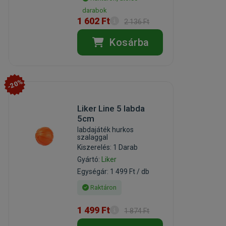
darabok
1 602 Ft
2 136 Ft
Kosárba
-20%
Liker Line 5 labda
5cm
labdajáték hurkos
szalaggal
Kiszerelés: 1 Darab
Gyártó:
Liker
Egységár: 1 499 Ft / db
Raktáron
1 499 Ft
1 874 Ft