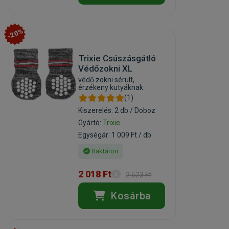
-20%
Trixie Csúszásgátló
Védőzokni XL
védő zokni sérült,
érzékeny kutyáknak
(1)
Kiszerelés: 2 db / Doboz
Gyártó:
Trixie
Egységár: 1 009 Ft / db
Raktáron
2 018 Ft
2 523 Ft
Kosárba