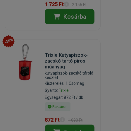
1 725 Ft
2 156 Ft
Kosárba
-20%
Trixie Kutyapiszok-
zacskó tartó piros
műanyag
kutyapiszok-zacskó tároló
készlet
Kiszerelés: 1 Csomag
Gyártó:
Trixie
Egységár: 872 Ft / db
Raktáron
872 Ft
1 090 Ft