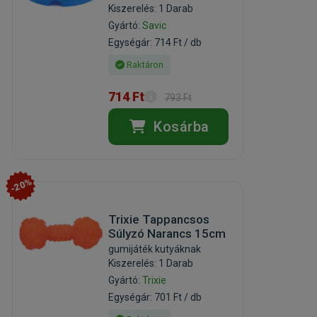
Kiszerelés: 1 Darab
Gyártó:
Savic
Egységár: 714 Ft / db
Raktáron
714 Ft
793 Ft
Kosárba
-20%
Trixie Tappancsos
Súlyzó Narancs 15cm
gumijáték kutyáknak
Kiszerelés: 1 Darab
Gyártó:
Trixie
Egységár: 701 Ft / db