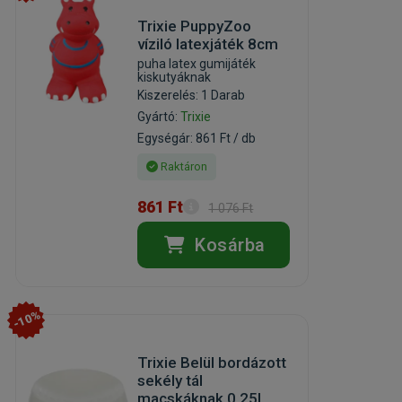
Trixie PuppyZoo
víziló latexjáték 8cm
puha latex gumijáték
kiskutyáknak
Kiszerelés: 1 Darab
Gyártó:
Trixie
Egységár: 861 Ft / db
Raktáron
861 Ft
1 076 Ft
Kosárba
-10%
Trixie Belül bordázott
sekély tál
macskáknak 0,25l