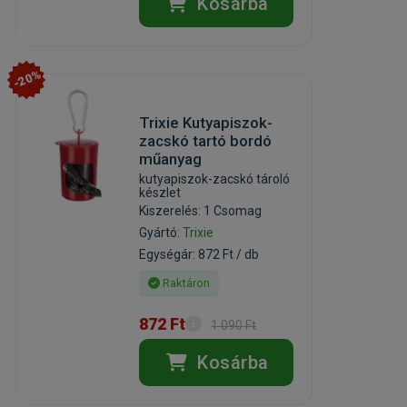
Kosárba
-20%
Trixie Kutyapiszok-
zacskó tartó bordó
műanyag
kutyapiszok-zacskó tároló
készlet
Kiszerelés: 1 Csomag
Gyártó:
Trixie
Egységár: 872 Ft / db
Raktáron
872 Ft
1 090 Ft
Kosárba