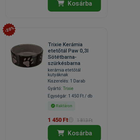
Kosárba
-20%
Trixie Kerámia
etetőtál Paw 0,3l
Sötétbarna-
szürkésbarna
kerámia etetőtál
kutyáknak
Kiszerelés: 1 Darab
Gyártó:
Trixie
Egységár: 1 450 Ft / db
Raktáron
1 450 Ft
1 813 Ft
Kosárba