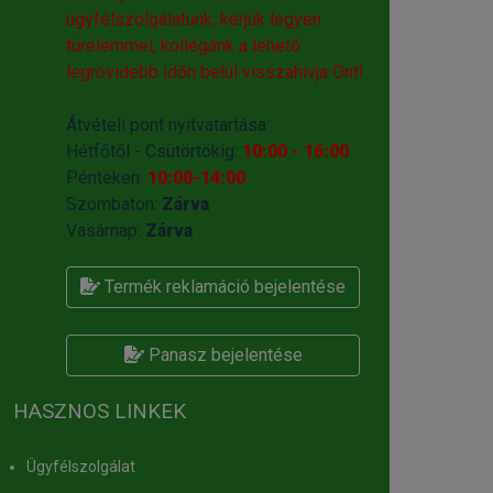
ügyfélszolgálatunk, kérjük legyen
türelemmel, kollégánk a lehető
legrövidebb időn belül visszahivja Önt!
Átvételi pont nyitvatartása:
Hétfőtől - Csütörtökig:
10:00 - 16:00
Pénteken:
10:00-14:00
Szombaton:
Zárva
Vasárnap:
Zárva
Termék reklamáció bejelentése
Panasz bejelentése
HASZNOS LINKEK
Ügyfélszolgálat