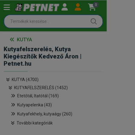
0
KUTYA
Kutyafelszerelés, Kutya
Kiegészítők Kedvező Áron |
Petnet.hu
KUTYA (4700)
KUTYAFELSZERELÉS (1452)
Etetőtál, Itatótál (169)
Kutyapelenka (43)
Kutyafekhely, kutyaágy (260)
További kategóriák