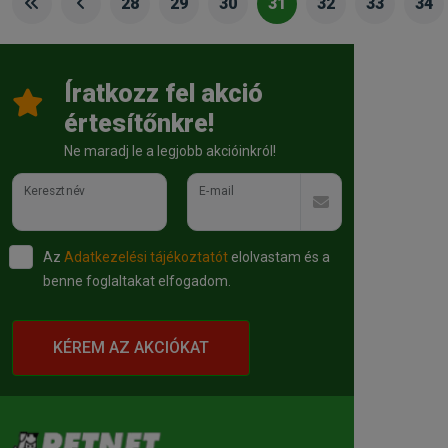
28
29
30
31
32
33
34
Íratkozz fel akció
értesítőnkre!
Ne maradj le a legjobb akcióinkról!
Keresztnév
E-mail
Az
Adatkezelési tájékoztatót
elolvastam és a
benne foglaltakat elfogadom.
KÉREM AZ AKCIÓKAT