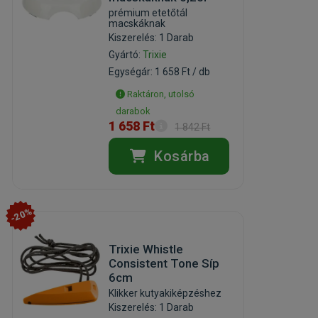
prémium etetőtál
macskáknak
Kiszerelés: 1 Darab
Gyártó:
Trixie
Egységár: 1 658 Ft / db
Raktáron, utolsó
darabok
1 658 Ft
1 842 Ft
Kosárba
-20%
Trixie Whistle
Consistent Tone Síp
6cm
Klikker kutyakiképzéshez
Kiszerelés: 1 Darab