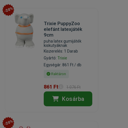
-20%
Trixie PuppyZoo
elefánt latexjáték
9cm
puha latex gumijáték
kiskutyáknak
Kiszerelés: 1 Darab
Gyártó:
Trixie
Egységár: 861 Ft / db
Raktáron
861 Ft
1 076 Ft
Kosárba
-20%