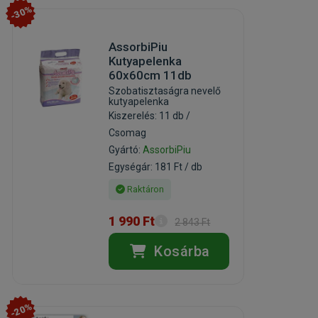
-30%
AssorbiPiu
Kutyapelenka
60x60cm 11db
Szobatisztaságra nevelő
kutyapelenka
Kiszerelés: 11 db /
Csomag
Gyártó:
AssorbiPiu
Egységár: 181 Ft / db
Raktáron
1 990 Ft
2 843 Ft
Kosárba
-20%