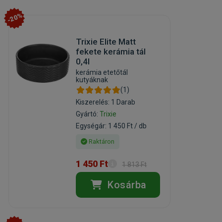
-20%
Trixie Elite Matt
fekete kerámia tál
0,4l
kerámia etetőtál
kutyáknak
(1)
Kiszerelés: 1 Darab
Gyártó:
Trixie
Egységár: 1 450 Ft / db
Raktáron
1 450 Ft
1 813 Ft
Kosárba