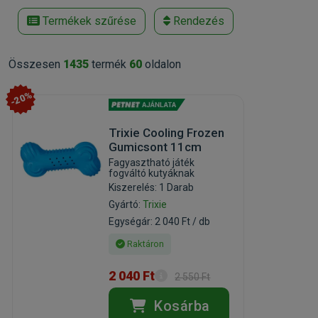
Termékek szűrése
Rendezés
Összesen
1435
termék
60
oldalon
-20%
Trixie Cooling Frozen
Gumicsont 11cm
Fagyasztható játék
fogváltó kutyáknak
Kiszerelés: 1 Darab
Gyártó:
Trixie
Egységár: 2 040 Ft / db
Raktáron
2 040 Ft
2 550 Ft
Kosárba