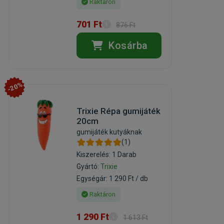
Raktáron
701 Ft
876 Ft
Kosárba
-20%
Trixie Répa gumijáték
20cm
gumijáték kutyáknak
(1)
Kiszerelés: 1 Darab
Gyártó:
Trixie
Egységár: 1 290 Ft / db
Raktáron
1 290 Ft
1 613 Ft