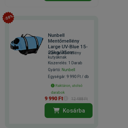
-20%
Nunbell
Mentőmellény
Large UV-Blue 15-
25kg/35cm
vízi mentőmellény
kutyáknak
Kiszerelés: 1 Darab
Gyártó:
Nunbell
Egységár: 9 990 Ft / db
Raktáron, utolsó
darabok
9 990 Ft
12 488 Ft
Kosárba