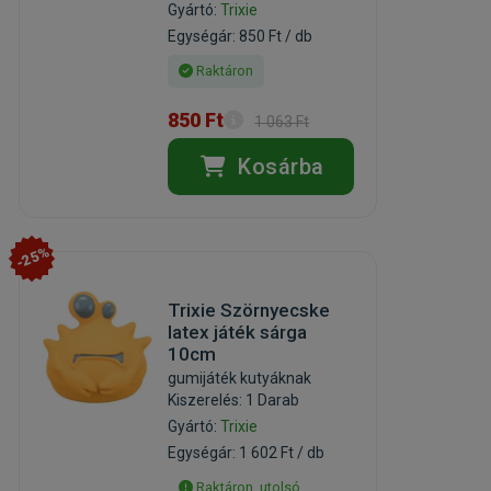
Gyártó:
Trixie
Egységár: 850 Ft / db
Raktáron
850 Ft
1 063 Ft
Kosárba
-25%
Trixie Szörnyecske
latex játék sárga
10cm
gumijáték kutyáknak
Kiszerelés: 1 Darab
Gyártó:
Trixie
Egységár: 1 602 Ft / db
Raktáron, utolsó