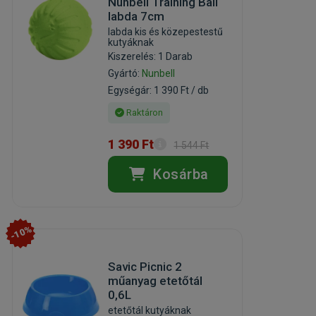
Nunbell Training Ball
labda 7cm
labda kis és közepestestű
kutyáknak
Kiszerelés: 1 Darab
Gyártó:
Nunbell
Egységár: 1 390 Ft / db
Raktáron
1 390 Ft
1 544 Ft
Kosárba
-10%
Savic Picnic 2
műanyag etetőtál
0,6L
etetőtál kutyáknak