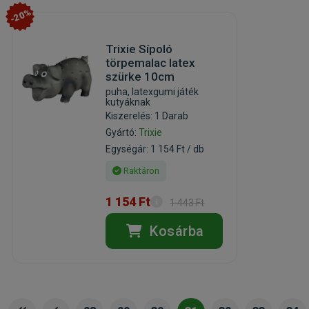
-20%
Trixie Sípoló
törpemalac latex
szürke 10cm
puha, latexgumi játék
kutyáknak
Kiszerelés: 1 Darab
Gyártó:
Trixie
Egységár: 1 154 Ft / db
Raktáron
1 154 Ft
1 443 Ft
Kosárba