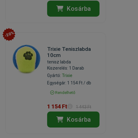
Kosárba
-20%
Trixie Teniszlabda
10cm
tenisz labda
Kiszerelés: 1 Darab
Gyártó:
Trixie
Egységár: 1 154 Ft / db
Rendelhető
1 154 Ft
1 443 Ft
Kosárba