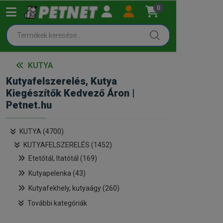
0
KUTYA
Kutyafelszerelés, Kutya
Kiegészítők Kedvező Áron |
Petnet.hu
KUTYA (4700)
KUTYAFELSZERELÉS (1452)
Etetőtál, Itatótál (169)
Kutyapelenka (43)
Kutyafekhely, kutyaágy (260)
További kategóriák