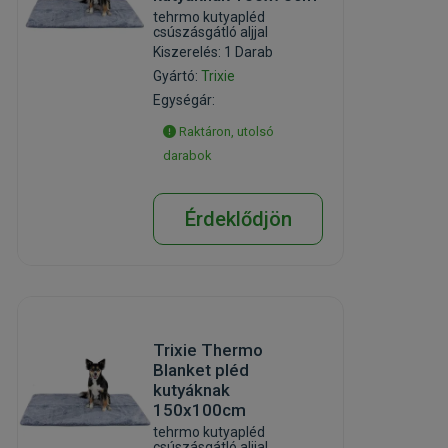
tehrmo kutyapléd
csúszásgátló aljjal
Kiszerelés: 1 Darab
Gyártó:
Trixie
Egységár:
Raktáron, utolsó
darabok
Érdeklődjön
Trixie Thermo
Blanket pléd
kutyáknak
150x100cm
tehrmo kutyapléd
csúszásgátló aljjal