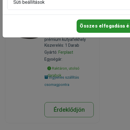
Süti beállítások
Ferplast Dandy F
Comfort Grey
Összes elfogadása é
kutyafekhely 80
80x55x20cm
prémium kutyafekhely
Kiszerelés: 1 Darab
Gyártó:
Ferplast
Egységár:
Raktáron, utolsó
darabok
Ingyenes szállítás
csomagpontra
Érdeklődjön