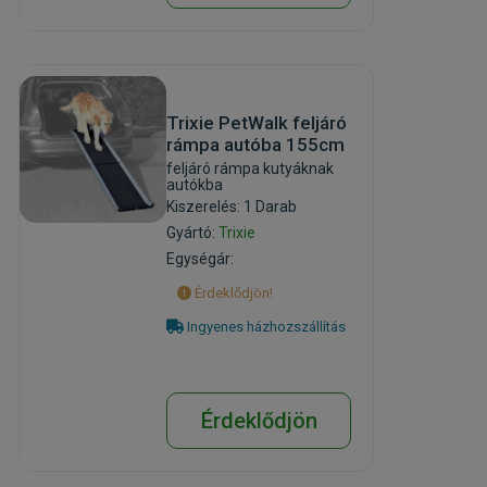
Trixie PetWalk feljáró
rámpa autóba 155cm
feljáró rámpa kutyáknak
autókba
Kiszerelés: 1 Darab
Gyártó:
Trixie
Egységár:
Érdeklődjön!
Ingyenes házhozszállítás
Érdeklődjön