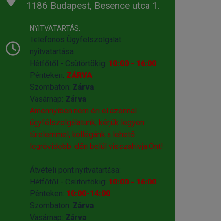
1186 Budapest, Besence utca 1.
NYITVATARTÁS:
Telefonos Ügyfélszolgálat
nyitvatartása:
Hétfőtől - Csütörtökig:
10:00 - 16:00
Pénteken:
ZÁRVA
Szombaton:
Zárva
Vasárnap:
Zárva
Amennyiben nem éri el azonnal
ügyfélszolgálatunk, kérjük legyen
türelemmel, kollégánk a lehető
legrövidebb időn belül visszahivja Önt!
Átvételi pont nyitvatartása:
Hétfőtől - Csütörtökig:
10:00 - 16:00
Pénteken:
10:00-14:00
Szombaton:
Zárva
Vasárnap:
Zárva