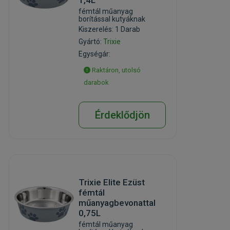
fémtál műanyag
borítással kutyáknak
Kiszerelés: 1 Darab
Gyártó:
Trixie
Egységár:
Raktáron, utolsó
darabok
Érdeklődjön
Trixie Elite Ezüst
fémtál
műanyagbevonattal
0,75L
fémtál műanyag