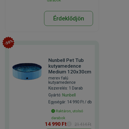
darabok
Érdeklődjön
-30%
Nunbell Pet Tub
kutyamedence
Medium 120x30cm
merev falú
kutyamedence
Kiszerelés: 1 Darab
Gyártó:
Nunbell
Egységár: 14 990 Ft / db
Raktáron, utolsó
darabok
14 990 Ft
21 414 Ft