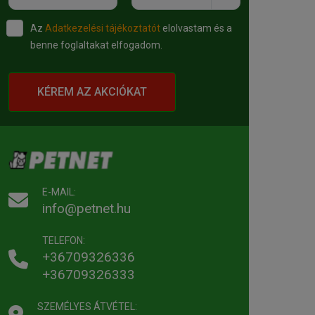
Az
Adatkezelési tájékoztatót
elolvastam és a
benne foglaltakat elfogadom.
KÉREM AZ AKCIÓKAT
E-MAIL:
info@petnet.hu
TELEFON:
+36709326336
+36709326333
SZEMÉLYES ÁTVÉTEL: