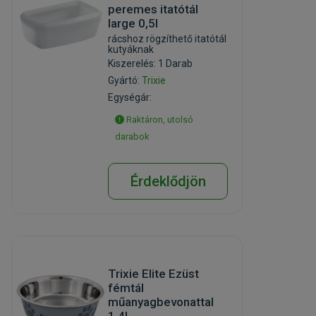
peremes itatótál
large 0,5l
rácshoz rögzíthető itatótál
kutyáknak
Kiszerelés: 1 Darab
Gyártó:
Trixie
Egységár:
Raktáron, utolsó
darabok
Érdeklődjön
Trixie Elite Ezüst
fémtál
műanyagbevonattal
1,4L