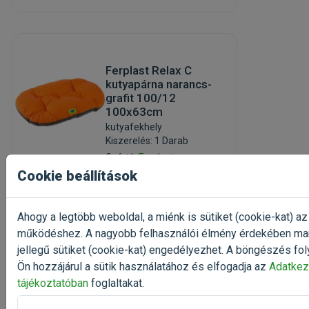
Ferplast Relax C
kutyapárna narancs-
grafit 100/12
100x63cm
kutyafekhely
Kiszerelés: 1 Darab
Gyártó:
Ferplast
Cookie beállítások
Egységár:
Raktáron, utolsó
darabok
Ahogy a legtöbb weboldal, a miénk is sütiket (cookie-kat) az
működéshez. A nagyobb felhasználói élmény érdekében ma
jellegű sütiket (cookie-kat) engedélyezhet. A böngészés fol
Érdeklődjön
Ön hozzájárul a sütik használatához és elfogadja az
Adatkez
tájékoztatóban
foglaltakat.