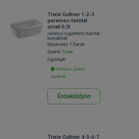
Trixie Gulliver 1-2-3
peremes itatótál
small 0,3l
rácshoz rögzíthető itatótál
kutyáknak
Kiszerelés: 1 Darab
Gyártó:
Trixie
Egységár:
Raktáron, utolsó
darabok
Érdeklődjön
Trixie Gulliver 4-5-6-7