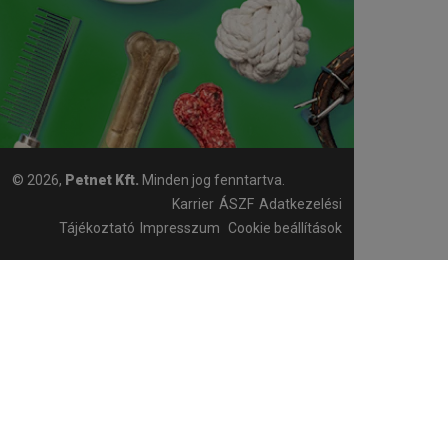
© 2026,
Petnet Kft.
Minden jog fenntartva.
Karrier
ÁSZF
Adatkezelési
Tájékoztató
Impresszum
Cookie beállítások