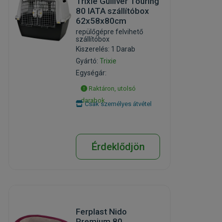
Trixie Gulliver Touring
80 IATA szállítóbox
62x58x80cm
repülőgépre felvihető
szállítóbox
Kiszerelés: 1 Darab
Gyártó:
Trixie
Egységár:
Raktáron, utolsó
darabok
Csak személyes átvétel
Érdeklődjön
Ferplast Nido
Premium 80