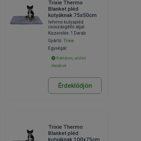
Trixie Thermo
Blanket pléd
kutyáknak 75x50cm
tehrmo kutyapléd
csúszásgátló aljjal
Kiszerelés: 1 Darab
Gyártó:
Trixie
Egységár:
Raktáron, utolsó
darabok
Érdeklődjön
Trixie Thermo
Blanket pléd
kutyáknak 100x75cm