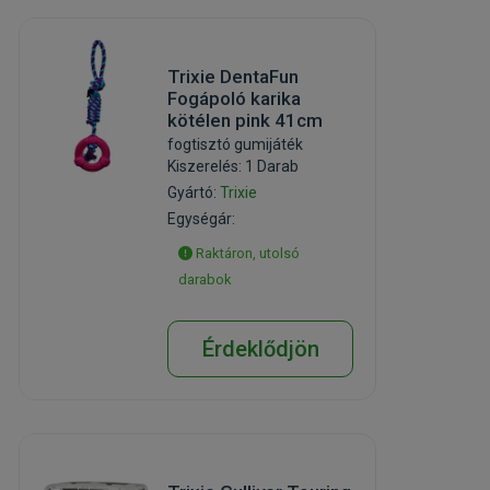
Trixie DentaFun
Fogápoló karika
kötélen pink 41cm
fogtisztó gumijáték
Kiszerelés: 1 Darab
Gyártó:
Trixie
Egységár:
Raktáron, utolsó
darabok
Érdeklődjön