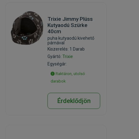
Trixie Jimmy Plüss
Kutyaodú Szürke
40cm
puha kutyaodú kivehető
párnával
Kiszerelés: 1 Darab
Gyártó:
Trixie
Egységár:
Raktáron, utolsó
darabok
Érdeklődjön