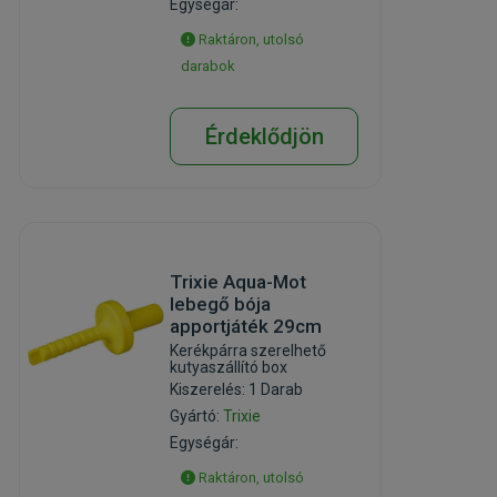
Egységár:
Raktáron, utolsó
darabok
Érdeklődjön
Trixie Aqua-Mot
lebegő bója
apportjáték 29cm
Kerékpárra szerelhető
kutyaszállító box
Kiszerelés: 1 Darab
Gyártó:
Trixie
Egységár:
Raktáron, utolsó