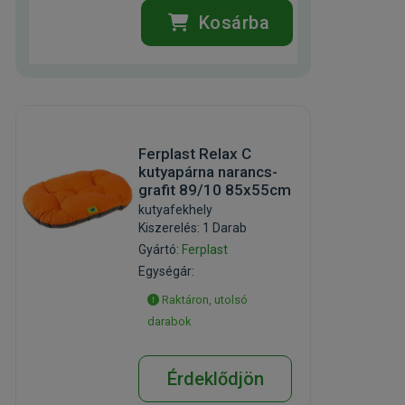
Kosárba
Ferplast Relax C
kutyapárna narancs-
grafit 89/10 85x55cm
kutyafekhely
Kiszerelés: 1 Darab
Gyártó:
Ferplast
Egységár:
Raktáron, utolsó
darabok
Érdeklődjön