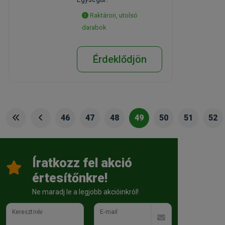
Raktáron, utolsó
darabok
Érdeklődjön
46
47
48
49
50
51
52
Íratkozz fel akció
értesítőnkre!
Ne maradj le a legjobb akcióinkról!
Keresztnév
E-mail