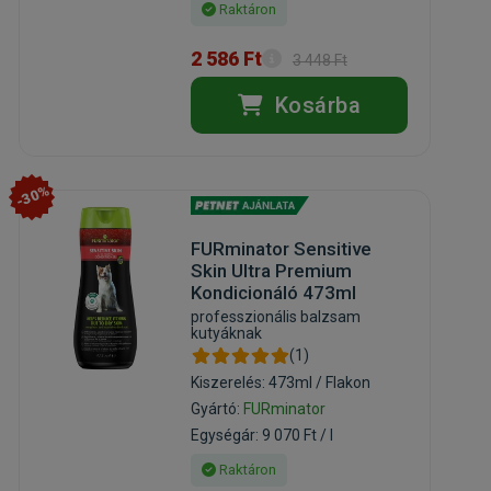
Raktáron
2 586 Ft
3 448 Ft
Kosárba
-30%
FURminator Sensitive
Skin Ultra Premium
Kondicionáló 473ml
professzionális balzsam
kutyáknak
(1)
Kiszerelés: 473ml / Flakon
Gyártó:
FURminator
Egységár: 9 070 Ft / l
Raktáron