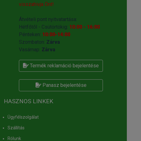
visszahivja Önt!
Átvételi pont nyitvatartása:
Hétfőtől - Csütörtökig:
10:00 - 16:00
Pénteken:
10:00-14:00
Szombaton:
Zárva
Vasárnap:
Zárva
Termék reklamáció bejelentése
Panasz bejelentése
HASZNOS LINKEK
Ügyfélszolgálat
Szállítás
Rólunk