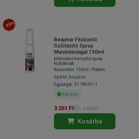
-25%
Beaphar Filcbontó
Szőrlazító Spray
Mandulaolajjal 150ml
kifésülést könnyítő spray
kutyáknak
Kiszerelés: 150ml / Flakon
Gyártó:
Beaphar
Egységár: 21 740 Ft / l
Raktáron
3 261 Ft
4 348 Ft
Kosárba