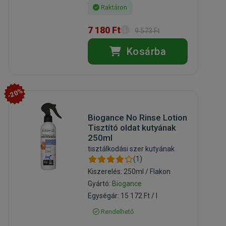
Raktáron
7 180 Ft
9 573 Ft
Kosárba
-20%
Biogance No Rinse Lotion
Tisztító oldat kutyának
250ml
tisztálkodási szer kutyának
(1)
Kiszerelés: 250ml / Flakon
Gyártó:
Biogance
Egységár: 15 172 Ft / l
Rendelhető