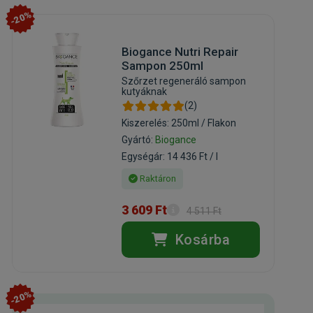
-20%
Biogance Nutri Repair
Sampon 250ml
Szőrzet regeneráló sampon
kutyáknak
(2)
Kiszerelés: 250ml / Flakon
Gyártó:
Biogance
Egységár: 14 436 Ft / l
Raktáron
3 609 Ft
4 511 Ft
Kosárba
-20%