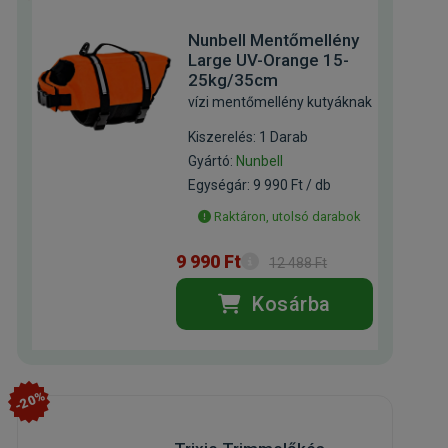
Nunbell Mentőmellény
Large UV-Orange 15-
25kg/35cm
vízi mentőmellény kutyáknak
Kiszerelés: 1 Darab
Gyártó:
Nunbell
Egységár: 9 990 Ft / db
Raktáron, utolsó darabok
9 990 Ft
12 488 Ft
Kosárba
-20%