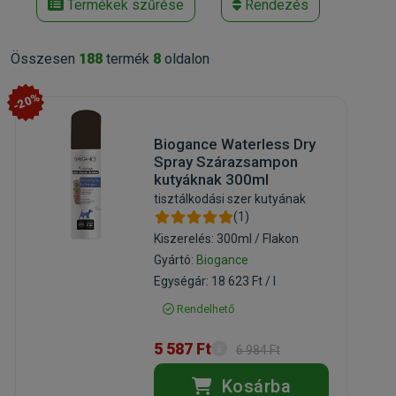
Termékek szűrése
Rendezés
Összesen
188
termék
8
oldalon
-20%
Biogance Waterless Dry
Spray Szárazsampon
kutyáknak 300ml
tisztálkodási szer kutyának
(1)
Kiszerelés: 300ml / Flakon
Gyártó:
Biogance
Egységár: 18 623 Ft / l
Rendelhető
5 587 Ft
6 984 Ft
Kosárba