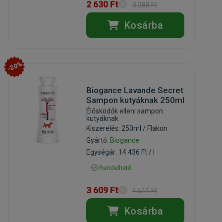
2 630 Ft
3 288 Ft
Kosárba
-20%
Biogance Lavande Secret
Sampon kutyáknak 250ml
Élősködők elleni sampon
kutyáknak
Kiszerelés: 250ml / Flakon
Gyártó:
Biogance
Egységár: 14 436 Ft / l
Rendelhető
3 609 Ft
4 511 Ft
Kosárba