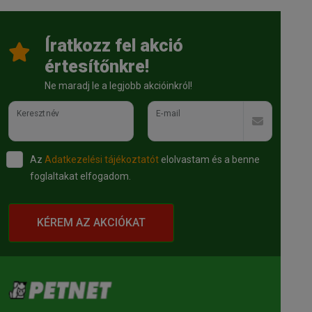
Íratkozz fel akció
értesítőnkre!
Ne maradj le a legjobb akcióinkról!
Keresztnév
E-mail
Az
Adatkezelési tájékoztatót
elolvastam és a benne
foglaltakat elfogadom.
KÉREM AZ AKCIÓKAT