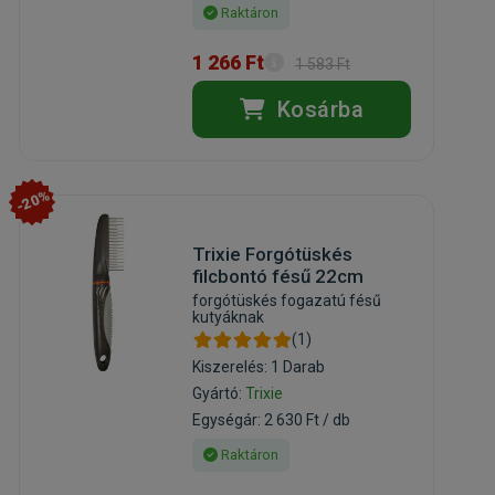
Raktáron
1 266 Ft
1 583 Ft
Kosárba
-20%
Trixie Forgótüskés
filcbontó fésű 22cm
forgótüskés fogazatú fésű
kutyáknak
(1)
Kiszerelés: 1 Darab
Gyártó:
Trixie
Egységár: 2 630 Ft / db
Raktáron