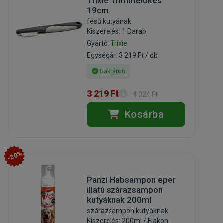
Trixie Trimmelőkés
19cm
fésű kutyának
Kiszerelés: 1 Darab
Gyártó:
Trixie
Egységár: 3 219 Ft / db
Raktáron
3 219 Ft
4 024 Ft
Kosárba
-20%
Panzi Habsampon eper
illatú szárazsampon
kutyáknak 200ml
szárazsampon kutyáknak
Kiszerelés: 200ml / Flakon