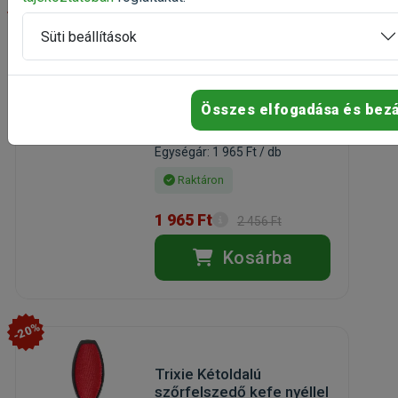
-20%
Süti beállítások
Trixie Két oldalán
fogazott ritkító olló 18cm
ritkító olló, két oldalán fogazott
Összes elfogadása és bez
Kiszerelés: 1 Darab
Gyártó:
Trixie
Egységár: 1 965 Ft / db
Raktáron
1 965 Ft
2 456 Ft
Kosárba
-20%
Trixie Kétoldalú
szőrfelszedő kefe nyéllel