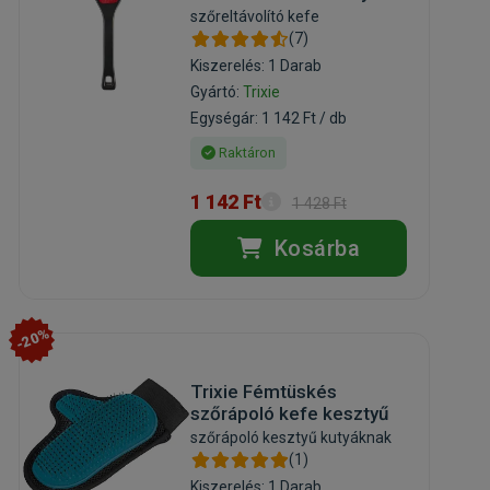
szőreltávolító kefe
(7)
Kiszerelés: 1 Darab
Gyártó:
Trixie
Egységár: 1 142 Ft / db
Raktáron
1 142 Ft
1 428 Ft
Kosárba
-20%
Trixie Fémtüskés
szőrápoló kefe kesztyű
szőrápoló kesztyű kutyáknak
(1)
Kiszerelés: 1 Darab