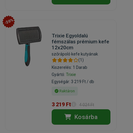
-20%
Trixie Egyoldalú
fémszálas prémium kefe
12x20cm
szőrápoló kefe kutyának
(1)
Kiszerelés: 1 Darab
Gyártó:
Trixie
Egységár: 3 219 Ft / db
Raktáron
3 219 Ft
4 024 Ft
Kosárba