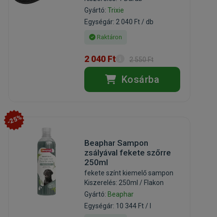
Gyártó:
Trixie
Egységár: 2 040 Ft / db
Raktáron
2 040 Ft
2 550 Ft
Kosárba
-25%
Beaphar Sampon
zsályával fekete szőrre
250ml
fekete színt kiemelő sampon
Kiszerelés: 250ml / Flakon
Gyártó:
Beaphar
Egységár: 10 344 Ft / l