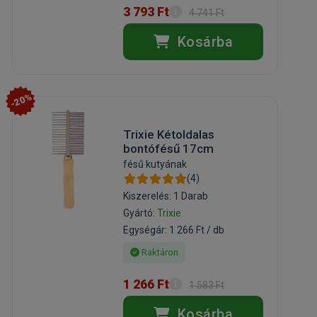
3 793 Ft
4 741 Ft
Kosárba
-20%
Trixie Kétoldalas
bontófésű 17cm
fésű kutyának
(4)
Kiszerelés: 1 Darab
Gyártó:
Trixie
Egységár: 1 266 Ft / db
Raktáron
1 266 Ft
1 583 Ft
Kosárba