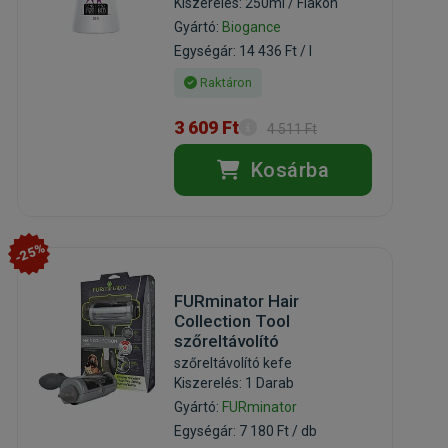
Kiszerelés: 250ml / Flakon
Gyártó:
Biogance
Egységár: 14 436 Ft / l
Raktáron
3 609 Ft
4 511 Ft
Kosárba
-25%
FURminator Hair
Collection Tool
szőreltávolító
szőreltávolító kefe
Kiszerelés: 1 Darab
Gyártó:
FURminator
Egységár: 7 180 Ft / db