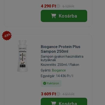
4 290 Ft
6 129 Ft
Kosárba
-20%
Biogance Protein Plus
Sampon 250ml
Sampon gyakori használatra
kutyáknak
Kiszerelés: 250ml / Flakon
Gyártó:
Biogance
Egységár: 14 436 Ft / l
Raktáron
3 609 Ft
4 511 Ft
Kosárba