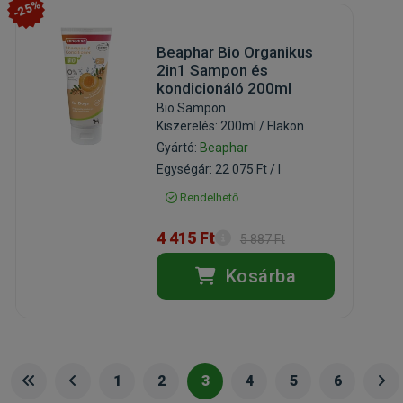
-25%
Beaphar Bio Organikus
2in1 Sampon és
kondicionáló 200ml
Bio Sampon
Kiszerelés: 200ml / Flakon
Gyártó:
Beaphar
Egységár: 22 075 Ft / l
Rendelhető
4 415 Ft
5 887 Ft
Kosárba
1
2
3
4
5
6