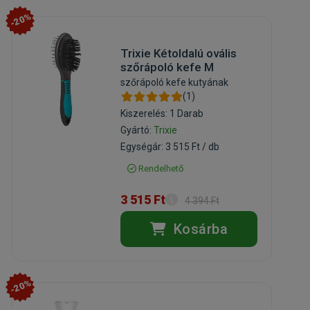
-20%
Trixie Kétoldalú ovális
szőrápoló kefe M
szőrápoló kefe kutyának
(1)
Kiszerelés: 1 Darab
Gyártó:
Trixie
Egységár: 3 515 Ft / db
Rendelhető
3 515 Ft
4 394 Ft
Kosárba
-20%