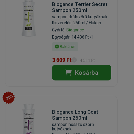
Biogance Terrier Secret
Sampon 250ml
sampon drótszőrű kutyáknak
Kiszerelés: 250ml / Flakon
Gyártó:
Biogance
Egységár: 14 436 Ft / l
Raktáron
3 609 Ft
4 511 Ft
Kosárba
-20%
Biogance Long Coat
Sampon 250ml
sampon hosszú szőrű
kutyáknak