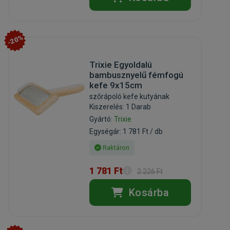
-20%
Trixie Egyoldalú
bambusznyelű fémfogú
kefe 9x15cm
szőrápoló kefe kutyának
Kiszerelés: 1 Darab
Gyártó:
Trixie
Egységár: 1 781 Ft / db
Raktáron
1 781 Ft
2 226 Ft
Kosárba