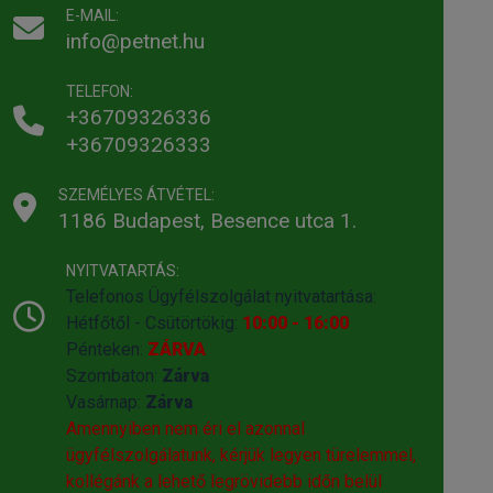
E-MAIL:
info@petnet.hu
TELEFON:
+36709326336
+36709326333
SZEMÉLYES ÁTVÉTEL:
1186 Budapest, Besence utca 1.
NYITVATARTÁS:
Telefonos Ügyfélszolgálat nyitvatartása:
Hétfőtől - Csütörtökig:
10:00 - 16:00
Pénteken:
ZÁRVA
Szombaton:
Zárva
Vasárnap:
Zárva
Amennyiben nem éri el azonnal
ügyfélszolgálatunk, kérjük legyen türelemmel,
kollégánk a lehető legrövidebb időn belül