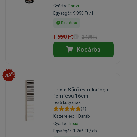
Gyártó:
Panzi
Egységár: 9 950 Ft / l
Raktáron
1 990 Ft
2 488 Ft
Kosárba
-20%
Trixie Sűrű és ritkafogú
fémfésű 16cm
fésű kutyának
(4)
Kiszerelés: 1 Darab
Gyártó:
Trixie
Egységár: 1 266 Ft / db