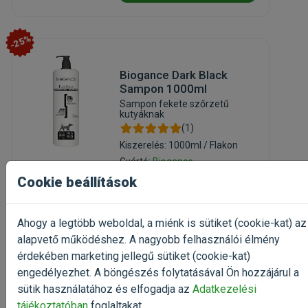
-25%
Biogance Dark Black
Sampon 1000ml
Sampon fekete szőrzetű
kutyáknak
(1)
Kiszerelés: 1000ml / Flakon
Gyártó:
Biogance
Egységár: 9 582 Ft / l
Cookie beállítások
Rendelhető
Ahogy a legtöbb weboldal, a miénk is sütiket (cookie-kat) az
9 582 Ft
12 776 Ft
alapvető működéshez. A nagyobb felhasználói élmény
érdekében marketing jellegű sütiket (cookie-kat)
Kosárba
engedélyezhet. A böngészés folytatásával Ön hozzájárul a
sütik használatához és elfogadja az
Adatkezelési
tájékoztatóban
foglaltakat.