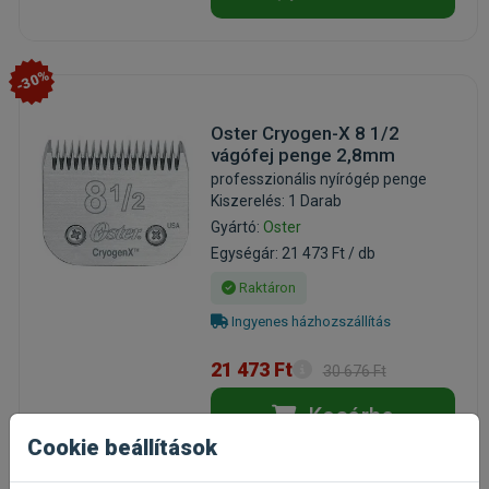
-30%
Oster Cryogen-X 8 1/2
vágófej penge 2,8mm
professzionális nyírógép penge
Kiszerelés: 1 Darab
Gyártó:
Oster
Egységár: 21 473 Ft / db
Raktáron
Ingyenes házhozszállítás
21 473 Ft
30 676 Ft
Kosárba
Cookie beállítások