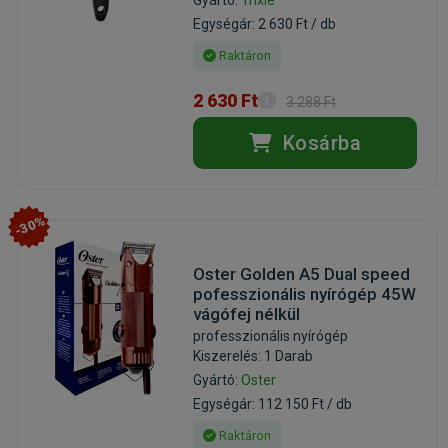
Egységár: 2 630 Ft / db
Raktáron
2 630 Ft
3 288 Ft
Kosárba
-30%
Oster Golden A5 Dual speed
pofesszionális nyírógép 45W
vágófej nélkül
professzionális nyírógép
Kiszerelés: 1 Darab
Gyártó:
Oster
Egységár: 112 150 Ft / db
Raktáron