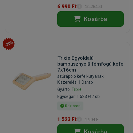
6 990 Ft
10 754 Ft
Kosárba
-20%
Trixie Egyoldalú
bambusznyelű fémfogú kefe
7x16cm
szőrápoló kefe kutyának
Kiszerelés: 1 Darab
Gyártó:
Trixie
Egységár: 1 523 Ft / db
Raktáron
1 523 Ft
1 904 Ft
Kosárba