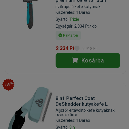
prémium kefe 7x16cm
szőrápoló kefe kutyának
Kiszerelés: 1 Darab
Gyártó:
Trixie
Egységár: 2 334 Ft / db
Raktáron
2 334 Ft
2 918 Ft
Kosárba
-35%
8in1 Perfect Coat
DeShedder kutyakefe L
Aljszőr eltávolító kefe kutyáknak
rövid szőrre
Kiszerelés: 1 Darab
Gyártó:
8in1