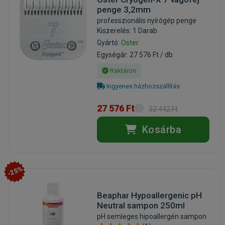
penge 3,2mm
professzionális nyírógép penge
Kiszerelés: 1 Darab
Gyártó:
Oster
Egységár: 27 576 Ft / db
Raktáron
Ingyenes házhozszállítás
27 576 Ft
32 442 Ft
Kosárba
-25%
Beaphar Hypoallergenic pH
Neutral sampon 250ml
pH semleges hipoallergén sampon