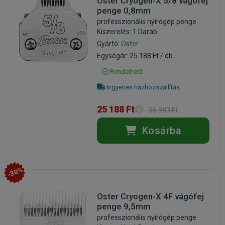
Oster Cryogen-X 5/8 vágófej
penge 0,8mm
professzionális nyírógép penge
Kiszerelés: 1 Darab
Gyártó:
Oster
Egységár: 25 188 Ft / db
Rendelhető
Ingyenes házhozszállítás
25 188 Ft
35 983 Ft
Kosárba
-30%
Oster Cryogen-X 4F vágófej
penge 9,5mm
professzionális nyírógép penge