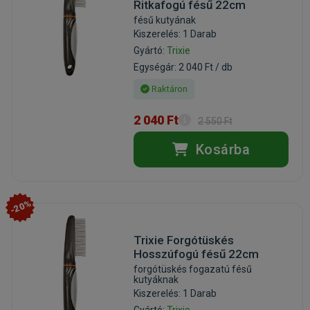
Ritkafogú fésű 22cm
fésű kutyának
Kiszerelés: 1 Darab
Gyártó:
Trixie
Egységár: 2 040 Ft / db
Raktáron
2 040 Ft
2 550 Ft
Kosárba
-20%
Trixie Forgótüskés
Hosszúfogú fésű 22cm
forgótüskés fogazatú fésű
kutyáknak
Kiszerelés: 1 Darab
Gyártó:
Trixie