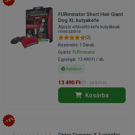
FURminator Short Hair Giant
Dog XL kutyakefe
Aljszőr eltávolító kefe kutyáknak
rövid szőrre
(2)
Kiszerelés: 1 Darab
Gyártó:
FURminator
Egységár: 13 490 Ft / db
Raktáron
13 490 Ft
19 271 Ft
Kosárba
-15%
Oster Cryogen-X 7 vágófej