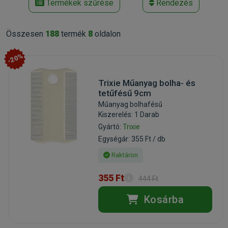
Termékek szűrése
Rendezés
Összesen
188
termék
8
oldalon
-20%
Trixie Műanyag bolha- és
tetűfésű 9cm
Műanyag bolhafésű
Kiszerelés: 1 Darab
Gyártó:
Trixie
Egységár: 355 Ft / db
Raktáron
355 Ft
444 Ft
Kosárba