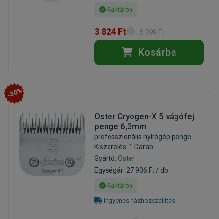
Raktáron
3 824 Ft
5 099 Ft
Kosárba
-30%
Oster Cryogen-X 5 vágófej
penge 6,3mm
professzionális nyírógép penge
Kiszerelés: 1 Darab
Gyártó:
Oster
Egységár: 27 906 Ft / db
Raktáron
Ingyenes házhozszállítás