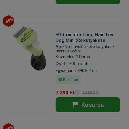
-30%
FURminator Long Hair Toy
Dog Mini XS kutyakefe
Aljszőr eltávolító kefe kutyáknak
hosszú szőrre
Kiszerelés: 1 Darab
Gyártó:
FURminator
Egységár: 7 390 Ft / db
Raktáron
7 390 Ft
10 557 Ft
Kosárba
-30%