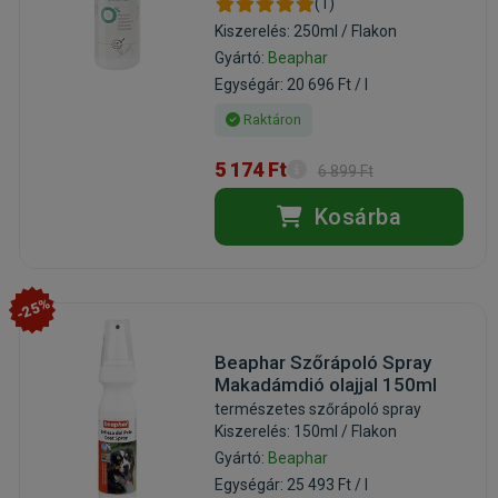
(1)
Kiszerelés: 250ml / Flakon
Gyártó:
Beaphar
Egységár: 20 696 Ft / l
Raktáron
5 174 Ft
6 899 Ft
Kosárba
-25%
Beaphar Szőrápoló Spray
Makadámdió olajjal 150ml
természetes szőrápoló spray
Kiszerelés: 150ml / Flakon
Gyártó:
Beaphar
Egységár: 25 493 Ft / l