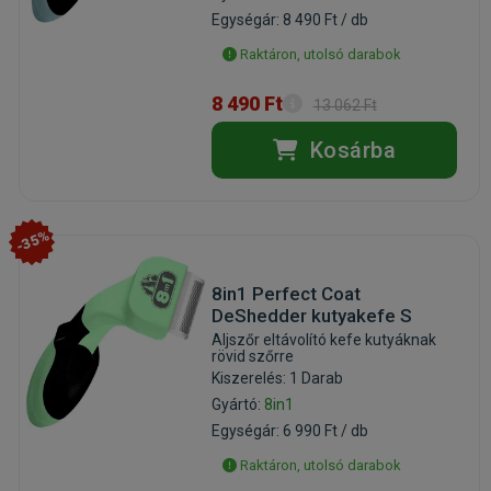
Egységár: 8 490 Ft / db
Raktáron, utolsó darabok
8 490 Ft
13 062 Ft
Kosárba
-35%
8in1 Perfect Coat
DeShedder kutyakefe S
Aljszőr eltávolító kefe kutyáknak
rövid szőrre
Kiszerelés: 1 Darab
Gyártó:
8in1
Egységár: 6 990 Ft / db
Raktáron, utolsó darabok