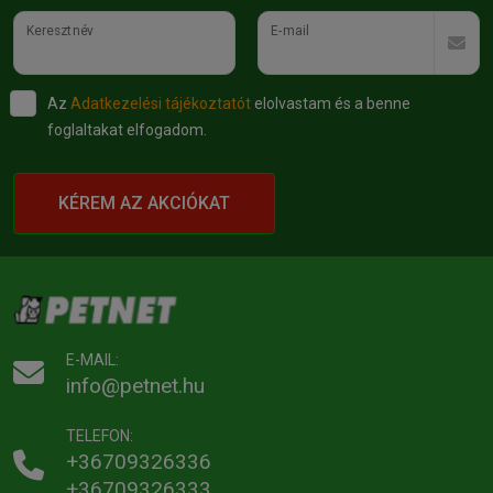
Keresztnév
E-mail
Az
Adatkezelési tájékoztatót
elolvastam és a benne
foglaltakat elfogadom.
KÉREM AZ AKCIÓKAT
E-MAIL:
info@petnet.hu
TELEFON:
+36709326336
+36709326333