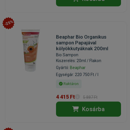
-25%
Beaphar Bio Organikus
sampon Papajával
kölyökkutyáknak 200ml
Bio Sampon
Kiszerelés: 20ml / Flakon
Gyártó:
Beaphar
Egységár: 220 750 Ft / l
Raktáron
4 415 Ft
5 887 Ft
Kosárba