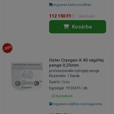
Ingyenes házhozszállítás
112 150 Ft
160 214 Ft
Kosárba
-30%
Oster Cryogen-X 40 vágófej
penge 0,25mm
professzionális nyírógép penge
Kiszerelés: 1 Darab
Gyártó:
Oster
Egységár: 19 554 Ft / db
Rendelhető
Ingyenes szállítás csomagpontra