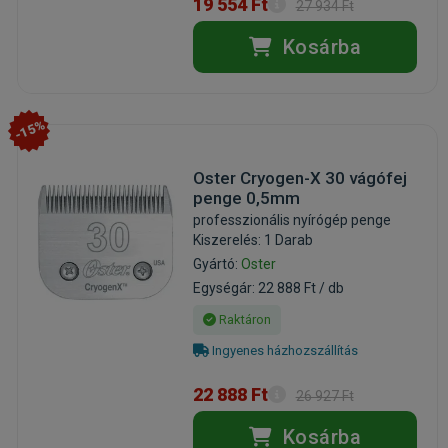
19 554 Ft
27 934 Ft
Kosárba
-15%
Oster Cryogen-X 30 vágófej
penge 0,5mm
professzionális nyírógép penge
Kiszerelés: 1 Darab
Gyártó:
Oster
Egységár: 22 888 Ft / db
Raktáron
Ingyenes házhozszállítás
22 888 Ft
26 927 Ft
Kosárba