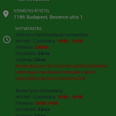
SZEMÉLYES ÁTVÉTEL:
1186 Budapest, Besence utca 1.
NYITVATARTÁS:
Telefonos Ügyfélszolgálat nyitvatartása:
Hétfőtől - Csütörtökig:
10:00 - 16:00
Pénteken:
ZÁRVA
Szombaton:
Zárva
Vasárnap:
Zárva
Amennyiben nem éri el azonnal ügyfélszolgálatunk,
kérjük legyen türelemmel, kollégánk a lehető
legrövidebb időn belül visszahivja Önt!
Átvételi pont nyitvatartása:
Hétfőtől - Csütörtökig:
10:00 - 16:00
Pénteken:
10:00-14:00
Szombaton:
Zárva
Vasárnap:
Zárva