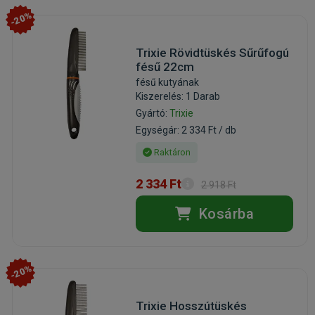
-20%
Trixie Rövidtüskés Sűrűfogú
fésű 22cm
fésű kutyának
Kiszerelés: 1 Darab
Gyártó:
Trixie
Egységár: 2 334 Ft / db
Raktáron
2 334 Ft
2 918 Ft
Kosárba
-20%
Trixie Hosszútüskés