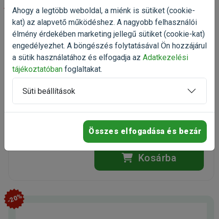
-30%
Ahogy a legtöbb weboldal, a miénk is sütiket (cookie-
kat) az alapvető működéshez. A nagyobb felhasználói
Oster Cryogen-X 9 vágófej
élmény érdekében marketing jellegű sütiket (cookie-kat)
penge 2mm
engedélyezhet. A böngészés folytatásával Ön hozzájárul
professzionális nyírógép penge
a sütik használatához és elfogadja az
Adatkezelési
Kiszerelés: 1 Darab
tájékoztatóban
foglaltakat.
Gyártó:
Oster
Egységár: 22 667 Ft / db
Süti beállítások
Raktáron
Ingyenes házhozszállítás
Összes elfogadása és bezár
22 667 Ft
32 381 Ft
Kosárba
-20%