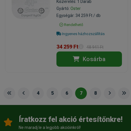
Kiszerelés: 1 Darab
Gyártó:
Oster
Egységár: 34 259 Ft / db
Rendelhető
Ingyenes házhozszállítás
34 259 Ft
48 941 Ft
Kosárba
4
5
6
7
8
Íratkozz fel akció értesítőnkre!
Ne maradj le a legjobb akcióinkról!