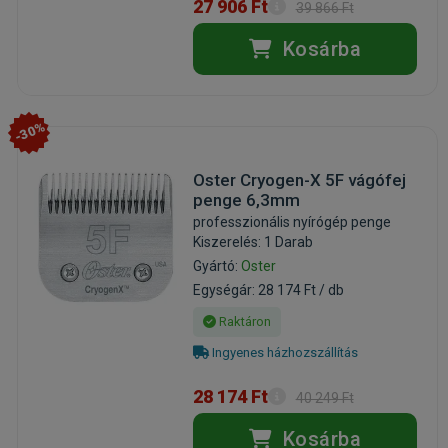
27 906 Ft
39 866 Ft
Kosárba
-30%
Oster Cryogen-X 5F vágófej
penge 6,3mm
professzionális nyírógép penge
Kiszerelés: 1 Darab
Gyártó:
Oster
Egységár: 28 174 Ft / db
Raktáron
Ingyenes házhozszállítás
28 174 Ft
40 249 Ft
Kosárba