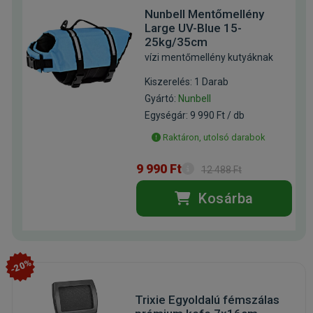
Nunbell Mentőmellény
Large UV-Blue 15-
25kg/35cm
vízi mentőmellény kutyáknak
Kiszerelés: 1 Darab
Gyártó:
Nunbell
Egységár: 9 990 Ft / db
Raktáron, utolsó darabok
9 990 Ft
12 488 Ft
Kosárba
-20%
Trixie Egyoldalú fémszálas