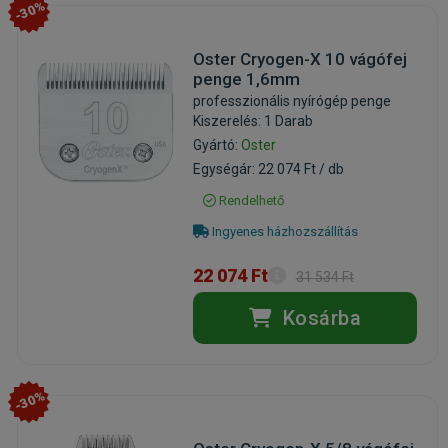
-30%
Oster Cryogen-X 10 vágófej
penge 1,6mm
professzionális nyírógép penge
Kiszerelés: 1 Darab
Gyártó:
Oster
Egységár: 22 074 Ft / db
Rendelhető
Ingyenes házhozszállítás
22 074 Ft
31 534 Ft
Kosárba
-30%