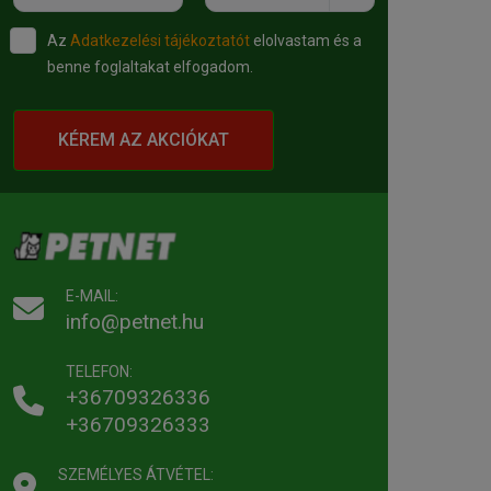
Az
Adatkezelési tájékoztatót
elolvastam és a
benne foglaltakat elfogadom.
KÉREM AZ AKCIÓKAT
E-MAIL:
info@petnet.hu
TELEFON:
+36709326336
+36709326333
SZEMÉLYES ÁTVÉTEL: