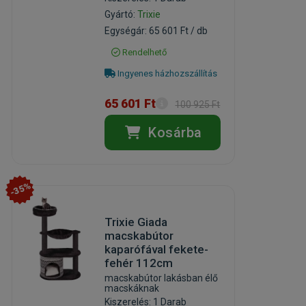
Gyártó:
Trixie
Egységár: 65 601 Ft / db
Rendelhető
Ingyenes házhozszállítás
65 601 Ft
100 925 Ft
Kosárba
-35%
Trixie Giada
macskabútor
kaparófával fekete-
fehér 112cm
macskabútor lakásban élő
macskáknak
Kiszerelés: 1 Darab