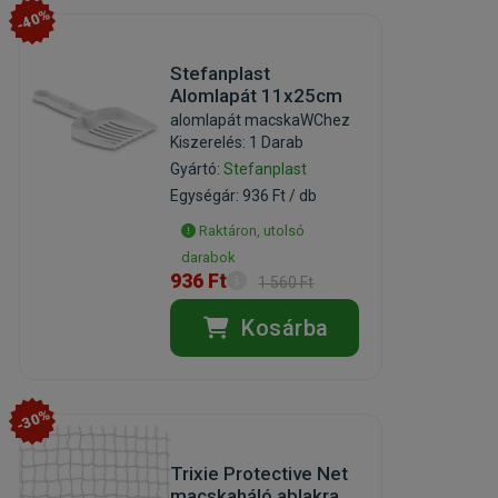
-40%
Stefanplast
Alomlapát 11x25cm
alomlapát macskaWChez
Kiszerelés: 1 Darab
Gyártó:
Stefanplast
Egységár: 936 Ft / db
Raktáron, utolsó
darabok
936 Ft
1 560 Ft
Kosárba
-30%
Trixie Protective Net
macskaháló ablakra