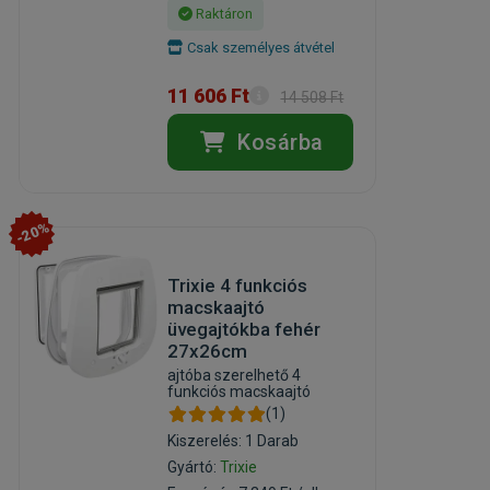
Raktáron
Csak személyes átvétel
11 606 Ft
14 508 Ft
Kosárba
-20%
Trixie 4 funkciós
macskaajtó
üvegajtókba fehér
27x26cm
ajtóba szerelhető 4
funkciós macskaajtó
(1)
Kiszerelés: 1 Darab
Gyártó:
Trixie