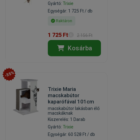
Gyártó:
Trixie
Egységár: 1 725 Ft / db
Raktáron
1 725 Ft
2 156 Ft
Kosárba
-35%
Trixie Maria
macskabútor
kaparófával 101cm
macskabútor lakásban élő
macskáknak
Kiszerelés: 1 Darab
Gyártó:
Trixie
Egységár: 60 528 Ft / db