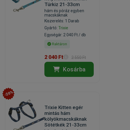
Türkiz 21-33cm
hám és póráz egyben
macskáknak
Kiszerelés: 1 Darab
Gyártó:
Trixie
Egységár: 2 040 Ft / db
Raktáron
2 040 Ft
2 550 Ft
Kosárba
-20%
Trixie Kitten egér
mintás hám
kölyökmacskáknak
Sötétkék 21-33cm