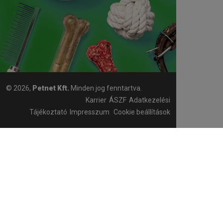
© 2026,
Petnet Kft.
Minden jog fenntartva.
Karrier
ÁSZF
Adatkezelési
Tájékoztató
Impresszum
Cookie beállítások