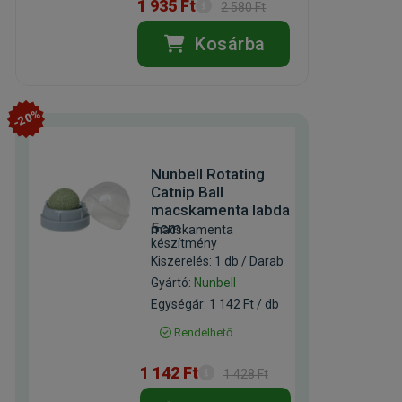
1 935 Ft
2 580 Ft
Kosárba
-20%
Nunbell Rotating
Catnip Ball
macskamenta labda
5cm
macskamenta
készítmény
Kiszerelés: 1 db / Darab
Gyártó:
Nunbell
Egységár: 1 142 Ft / db
Rendelhető
1 142 Ft
1 428 Ft