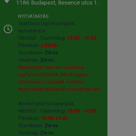
1186 Budapest, Besence utca 1.
NYITVATARTÁS:
Telefonos Ügyfélszolgálat
nyitvatartása:
Hétfőtől - Csütörtökig:
10:00 - 16:00
Pénteken:
ZÁRVA
Szombaton:
Zárva
Vasárnap:
Zárva
Amennyiben nem éri el azonnal
ügyfélszolgálatunk, kérjük legyen
türelemmel, kollégánk a lehető
legrövidebb időn belül visszahivja Önt!
Átvételi pont nyitvatartása:
Hétfőtől - Csütörtökig:
10:00 - 16:00
Pénteken:
10:00-14:00
Szombaton:
Zárva
Vasárnap:
Zárva