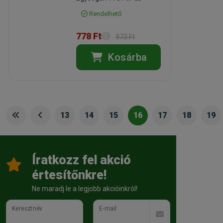
Rendelhető
778 Ft
973 Ft
Kosárba
13
14
15
16
17
18
19
Íratkozz fel akció
értesítőnkre!
Ne maradj le a legjobb akcióinkról!
Keresztnév
E-mail