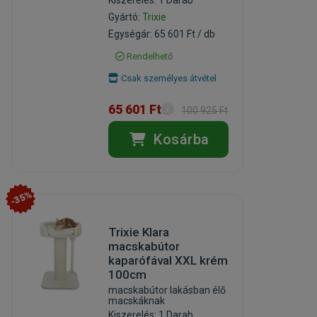
Gyártó:
Trixie
Egységár: 65 601 Ft / db
Rendelhető
Csak személyes átvétel
65 601 Ft
100 925 Ft
Kosárba
-35%
Trixie Klara
macskabútor
kaparófával XXL krém
100cm
macskabútor lakásban élő
macskáknak
Kiszerelés: 1 Darab