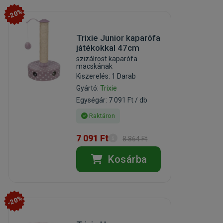
-20%
Trixie Junior kaparófa
játékokkal 47cm
szizálrost kaparófa
macskának
Kiszerelés: 1 Darab
Gyártó:
Trixie
Egységár: 7 091 Ft / db
Raktáron
7 091 Ft
8 864 Ft
Kosárba
-20%