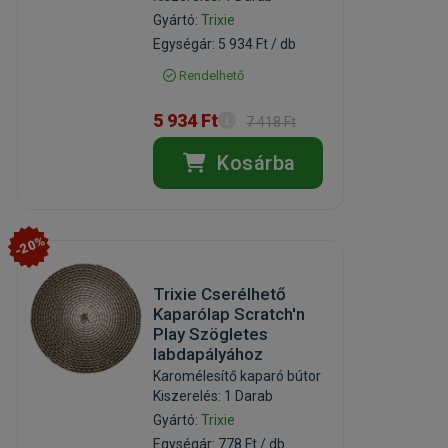
Gyártó:
Trixie
Egységár: 5 934 Ft / db
Rendelhető
5 934 Ft
7 418 Ft
Kosárba
-20%
Trixie Cserélhető
Kaparólap Scratch'n
Play Szögletes
labdapályához
Karomélesítő kaparó bútor
Kiszerelés: 1 Darab
Gyártó:
Trixie
Egységár: 778 Ft / db