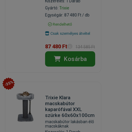
Kiszerelés: 1 Darab
Gyártó:
Trixie
Egységár: 87 480 Ft / db
Rendelhető
Csak személyes átvétel
87 480 Ft
134 585 Ft
Kosárba
-35%
Trixie Klara
macskabútor
kaparófával XXL
szürke 60x60x100cm
macskabútor lakásban élő
macskáknak
Kiszerelés: 1 Darab