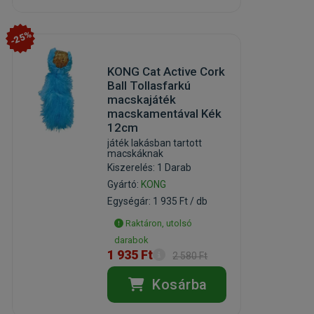
-25%
KONG Cat Active Cork
Ball Tollasfarkú
macskajáték
macskamentával Kék
12cm
játék lakásban tartott
macskáknak
Kiszerelés: 1 Darab
Gyártó:
KONG
Egységár: 1 935 Ft / db
Raktáron, utolsó
darabok
1 935 Ft
2 580 Ft
Kosárba