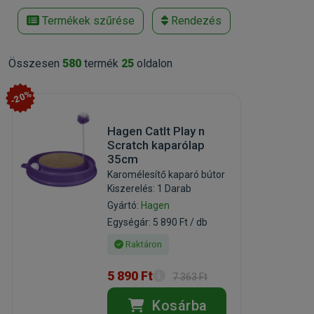
Termékek szűrése
Rendezés
Összesen
580
termék
25
oldalon
-20%
Hagen CatIt Play n
Scratch kaparólap
35cm
Karomélesítő kaparó bútor
Kiszerelés: 1 Darab
Gyártó:
Hagen
Egységár: 5 890 Ft / db
Raktáron
5 890 Ft
7 363 Ft
Kosárba