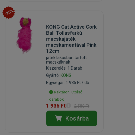
-25%
KONG Cat Active Cork
Ball Tollasfarkú
macskajáték
macskamentával Pink
12cm
játék lakásban tartott
macskáknak
Kiszerelés: 1 Darab
Gyártó:
KONG
Egységár: 1 935 Ft / db
Raktáron, utolsó
darabok
1 935 Ft
2 580 Ft
Kosárba