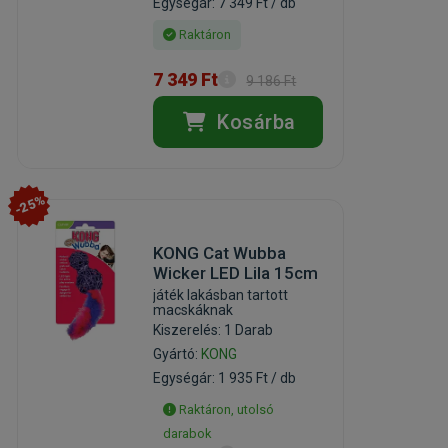
Egységár: 7 349 Ft / db
Raktáron
7 349 Ft
9 186 Ft
Kosárba
-25%
KONG Cat Wubba
Wicker LED Lila 15cm
játék lakásban tartott
macskáknak
Kiszerelés: 1 Darab
Gyártó:
KONG
Egységár: 1 935 Ft / db
Raktáron, utolsó
darabok