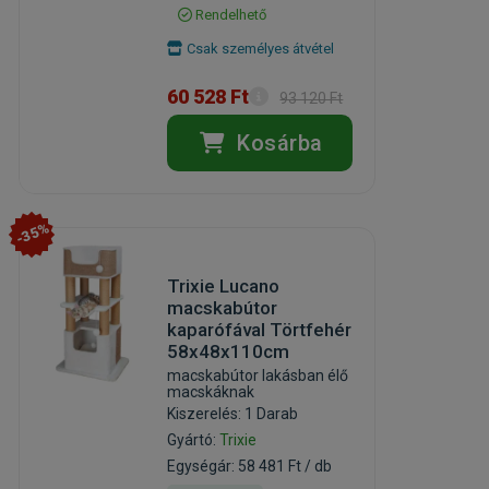
Rendelhető
Csak személyes átvétel
60 528 Ft
93 120 Ft
Kosárba
-35%
Trixie Lucano
macskabútor
kaparófával Törtfehér
58x48x110cm
macskabútor lakásban élő
macskáknak
Kiszerelés: 1 Darab
Gyártó:
Trixie
Egységár: 58 481 Ft / db