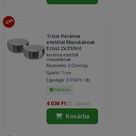
-20%
Trixie Kerámia
etetőtál Macskáknak
Ezüst 2x350ml
kerámia etetőtál
macskáknak
Kiszerelés: 2 Csomag
Gyártó:
Trixie
Egységár: 2 018 Ft / db
Raktáron
4 036 Ft
5 045 Ft
Kosárba