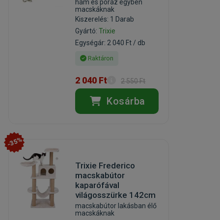
hám és póráz egyben
macskáknak
Kiszerelés: 1 Darab
Gyártó:
Trixie
Egységár: 2 040 Ft / db
Raktáron
2 040 Ft
2 550 Ft
Kosárba
-35%
Trixie Frederico
macskabútor
kaparófával
világosszürke 142cm
macskabútor lakásban élő
macskáknak