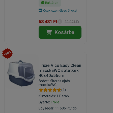
Raktáron
Csak személyes átvétel
58 481 Ft
89 971 Ft
Kosárba
-20%
Trixie Vico Easy Clean
macskaWC sötétkék
40x40x56cm
fedett, filteres ajtós
macskaWC
(4)
Kiszerelés: 1 Darab
Gyártó:
Trixie
Egységár: 11 606 Ft / db