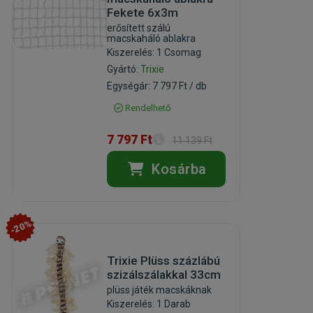
Fekete 6x3m
erősített szálú
macskaháló ablakra
Kiszerelés: 1 Csomag
Gyártó:
Trixie
Egységár: 7 797 Ft / db
Rendelhető
7 797 Ft
11 139 Ft
Kosárba
-20%
Trixie Plüss százlábú
szizálszálakkal 33cm
plüss játék macskáknak
Kiszerelés: 1 Darab