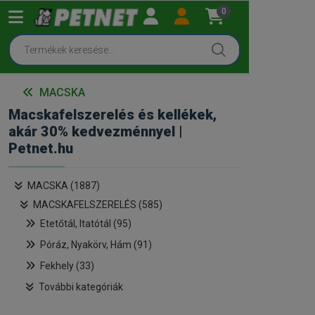
0
MACSKA
Macskafelszerelés és kellékek,
akár 30% kedvezménnyel |
Petnet.hu
MACSKA (1887)
MACSKAFELSZERELÉS (585)
Etetőtál, Itatótál (95)
Póráz, Nyakörv, Hám (91)
Fekhely (33)
További kategóriák