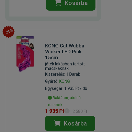
Kosárba
-25%
KONG Cat Wubba
Wicker LED Pink
15cm
játék lakásban tartott
macskáknak
Kiszerelés: 1 Darab
Gyártó:
KONG
Egységár: 1 935 Ft / db
Raktáron, utolsó
darabok
1 935 Ft
2 580 Ft
Kosárba