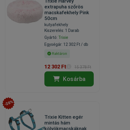
Trixie Harvey
extrapuha szőrös
macskafekhely Pink
50cm
kutyafekhely
Kiszerelés: 1 Darab
Gyártó:
Trixie
Egységár: 12 302 Ft / db
Raktáron
12 302 Ft
15 378 Ft
Kosárba
-20%
Trixie Kitten egér
mintás hám
kölyökmacskáknak