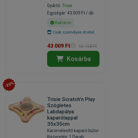
Gyártó:
Trixie
Egységár: 43 009 Ft / db
Raktáron
Csak személyes átvétel
43 009 Ft
66 168 Ft
Kosárba
-20%
Trixie Scratch'n Play
Szögletes
Labdapálya
kaparólappal
35x35cm
Karomélesítő kaparó bútor
Kiszerelés: 1 Darab