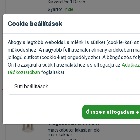
Kiszerelés: 1 Darab
Gyártó:
Trixie
Egységár: 52 888 Ft / db
Cookie beállítások
Raktáron
Csak személyes átvétel
Ahogy a legtöbb weboldal, a miénk is sütiket (cookie-kat) az
52 888 Ft
működéshez. A nagyobb felhasználói élmény érdekében ma
81 366 Ft
jellegű sütiket (cookie-kat) engedélyezhet. A böngészés fol
Kosárba
Ön hozzájárul a sütik használatához és elfogadja az
Adatkez
tájékoztatóban
foglaltakat.
Süti beállítások
-35%
Trixie Nigella
macskabútor
Összes elfogadása é
kaparófával
világosszürke 177cm
macskabútor lakásban élő
macskáknak