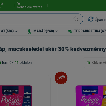
ió
ő
Rendeléskövetés
Újrare
LAT
(584)
MADÁR
(248)
TERRARISZTIKA
(47
p, macskaeledel akár 30% kedvezménnyel
6
termék
41
oldalon
Oldalanké
-10%