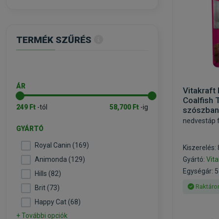
TERMÉK SZŰRÉS
ÁR
Vitakraft
Coalfish 
249 Ft
-tól
58,700 Ft
-ig
szószban
nedvestáp 
GYÁRTÓ
Royal Canin (169)
Kiszerelés:
Animonda (129)
Gyártó:
Vita
Egységár: 5
Hills (82)
Raktáro
Brit (73)
Happy Cat (68)
+ További opciók