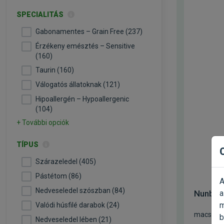
SPECIALITÁS
Gabonamentes – Grain Free (237)
Érzékeny emésztés – Sensitive
(160)
Taurin (160)
Válogatós állatoknak (121)
Hipoallergén – Hypoallergenic
(104)
+ További opciók
TÍPUS
Szárazeledel (405)
Pástétom (86)
A
Nedveseledel szószban (84)
a
Nunbell
m
Valódi húsfilé darabok (24)
macskam
b
Nedveseledel lében (21)