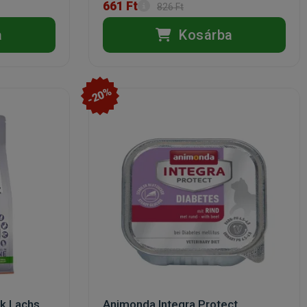
661 Ft
826 Ft
a
Kosárba
-20%
ik Lachs
Animonda Integra Protect