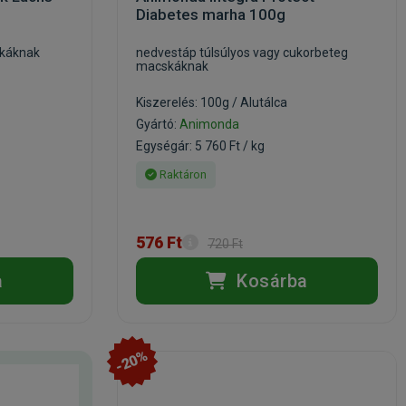
Diabetes marha 100g
skáknak
nedvestáp túlsúlyos vagy cukorbeteg
macskáknak
Kiszerelés: 100g / Alutálca
Gyártó:
Animonda
Egységár: 5 760 Ft / kg
Raktáron
576 Ft
720 Ft
a
Kosárba
-20%