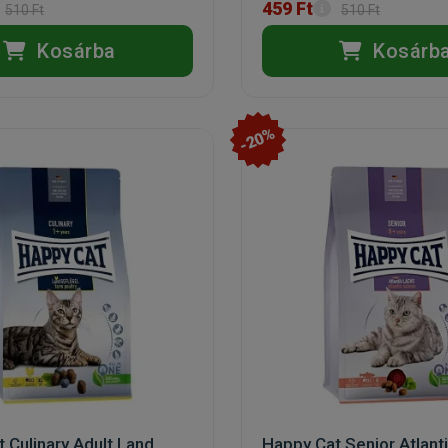
459 Ft
510 Ft
510 Ft
Kosárba
Kosárb
-20%
 Culinary Adult Land
Happy Cat Senior Atlant