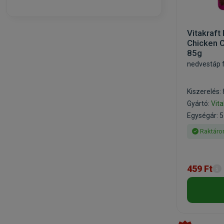
Vitakraft
Chicken 
85g
nedvestáp 
Kiszerelés:
Gyártó:
Vita
Egységár: 5
Raktáro
459 Ft