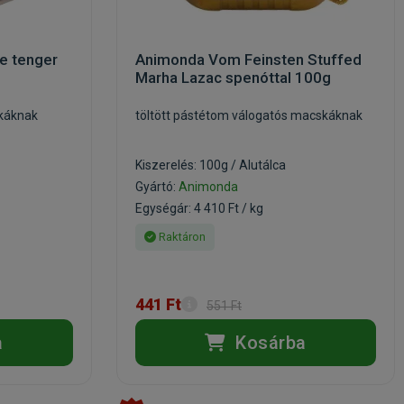
e tenger
Animonda Vom Feinsten Stuffed
Marha Lazac spenóttal 100g
káknak
töltött pástétom válogatós macskáknak
Kiszerelés: 100g / Alutálca
Gyártó:
Animonda
Egységár: 4 410 Ft / kg
Raktáron
441 Ft
551 Ft
a
Kosárba