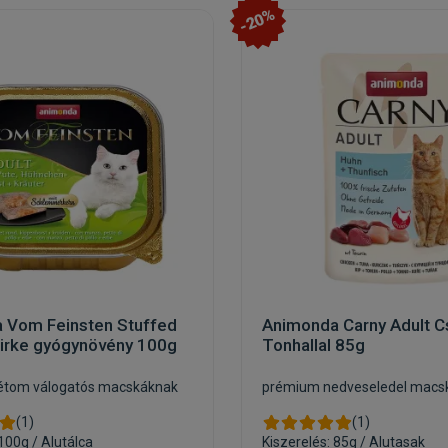
-20%
 Vom Feinsten Stuffed
Animonda Carny Adult C
sirke gyógynövény 100g
Tonhallal 85g
stétom válogatós macskáknak
prémium nedveseledel macs
(1)
(1)
 100g / Alutálca
Kiszerelés: 85g / Alutasak