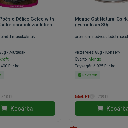
 Poésie Délice Gelee with
Monge Cat Natural Csirk
Csirke darabok zselében
gyümölcsei 80g
felnőtt macskáknak
prémium nedveseledel macs
 85g / Alutasak
Kiszerelés: 80g / Konzerv
kraft
Gyártó:
Monge
 400 Ft / kg
Egységár: 6 925 Ft / kg
n
Raktáron
554 Ft
510 Ft
739 Ft
Kosárba
Kosárb