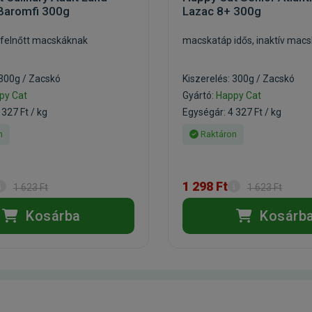
 Baromfi 300g
Lazac 8+ 300g
felnőtt macskáknak
macskatáp idős, inaktív mac
 300g / Zacskó
Kiszerelés: 300g / Zacskó
py Cat
Gyártó:
Happy Cat
 327 Ft / kg
Egységár: 4 327 Ft / kg
n
Raktáron
1 298 Ft
1 623 Ft
1 623 Ft
Kosárba
Kosárb