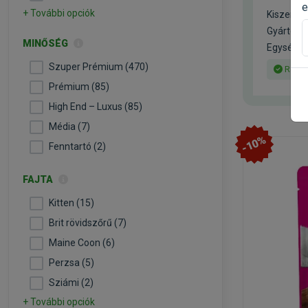
e
+ További opciók
Kiszerelé
Gyártó:
N
MINŐSÉG
Egységár:
Szuper Prémium (470)
Raktá
Prémium (85)
High End – Luxus (85)
Média (7)
-10%
Fenntartó (2)
FAJTA
Kitten (15)
Brit rövidszőrű (7)
Maine Coon (6)
Perzsa (5)
Sziámi (2)
+ További opciók