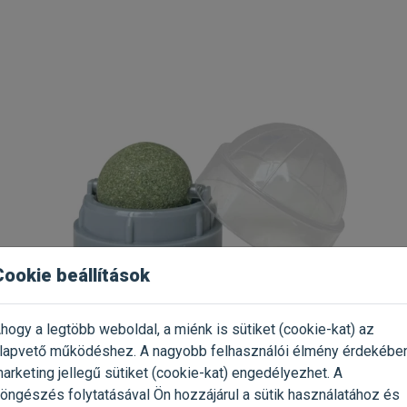
Cookie beállítások
hogy a legtöbb weboldal, a miénk is sütiket (cookie-kat) az
lapvető működéshez. A nagyobb felhasználói élmény érdekébe
 Rotating Catnip Ball macskamenta labda 5cm
arketing jellegű sütiket (cookie-kat) engedélyezhet. A
enta készítmény
öngészés folytatásával Ön hozzájárul a sütik használatához és