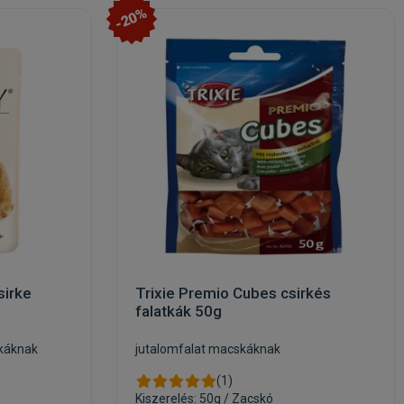
-20%
sirke
Trixie Premio Cubes csirkés
falatkák 50g
káknak
jutalomfalat macskáknak
(1)
Kiszerelés: 50g / Zacskó