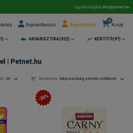
Ügyfélszolgálat:
info@petnet.hu
0
ndelés
Bejelentkezés
Regisztráció
Kosár
1)
AKVARISZTIKA
(922)
KERTITÓ
(97)
 | Petnet.hu
nt:
24
Rendezés:
Népszerűség szerint csökkenő
-20%