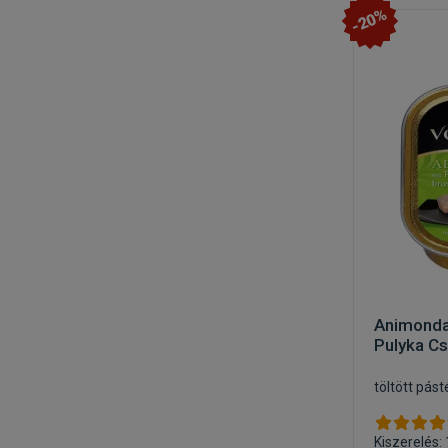
-20%
Animonda
Pulyka C
töltött pá
Kiszerelés: