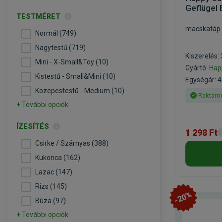
Geflügel
TESTMÉRET
macskatáp 
Normál (749)
Nagytestű (719)
Kiszerelés:
Mini - X-Small&Toy (10)
Gyártó:
Hap
Kistestű - Small&Mini (10)
Egységár: 4
Közepestestű - Medium (10)
Raktáro
+ További opciók
ÍZESÍTÉS
1 298 Ft
Csirke / Szárnyas (388)
Kukorica (162)
Lazac (147)
Rizs (145)
-20%
Búza (97)
+ További opciók