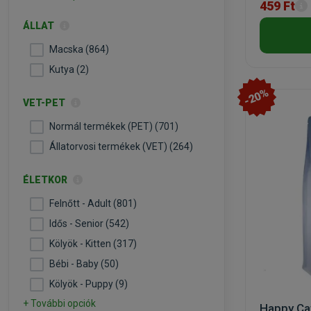
459 Ft
ÁLLAT
Macska (864)
Kutya (2)
-20%
VET-PET
Normál termékek (PET) (701)
Állatorvosi termékek (VET) (264)
ÉLETKOR
Felnőtt - Adult (801)
Idős - Senior (542)
Kölyök - Kitten (317)
Bébi - Baby (50)
Kölyök - Puppy (9)
+ További opciók
Happy Cat