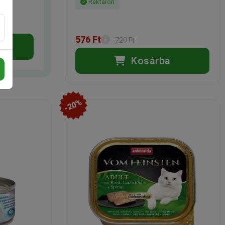
Raktáron
576 Ft
720 Ft
Kosárba
-20%