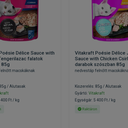
 Poésie Délice Sauce with
Vitakraft Poésie Délice 
Tengerilazac falatok
Sauce with Chicken Csir
 85g
darabok szószban 85g
felnőtt macskáknak
nedvestáp felnőtt macskákn
 85g / Alutasak
Kiszerelés: 85g / Alutasak
kraft
Gyártó:
Vitakraft
 400 Ft / kg
Egységár: 5 400 Ft / kg
n
Raktáron