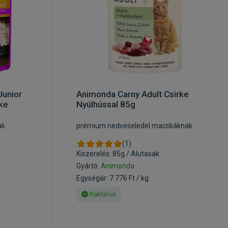
Junior
Animonda Carny Adult Csirke
ke
Nyúlhússal 85g
ak
prémium nedveseledel macskáknak
(1)
Kiszerelés: 85g / Alutasak
Gyártó:
Animonda
Egységár: 7 776 Ft / kg
Raktáron