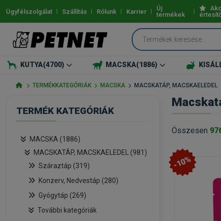
Új
Akc
Ügyfélszolgálat
Szállítás
Rólunk
Karrier
termékek
értesít
KUTYA
(4700)
MACSKA
(1886)
KISÁL
TERMÉKKATEGÓRIÁK
MACSKA
MACSKATÁP, MACSKAELEDEL
Macskatá
TERMÉK KATEGÓRIÁK
Összesen
97
MACSKA (1886)
MACSKATÁP, MACSKAELEDEL (981)
-10%
Száraztáp (319)
Konzerv, Nedvestáp (280)
Gyógytáp (269)
További kategóriák