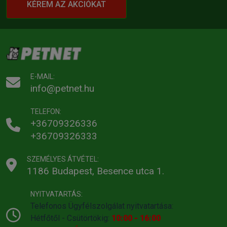
KÉREM AZ AKCIÓKAT
E-MAIL:
info@petnet.hu
TELEFON:
+36709326336
+36709326333
SZEMÉLYES ÁTVÉTEL:
1186 Budapest, Besence utca 1.
NYITVATARTÁS:
Telefonos Ügyfélszolgálat nyitvatartása:
Hétfőtől - Csütörtökig:
10:00 - 16:00