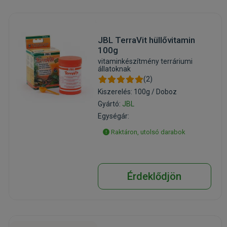
JBL TerraVit hüllővitamin
100g
vitaminkészítmény terráriumi
állatoknak
(2)
Kiszerelés: 100g / Doboz
Gyártó:
JBL
Egységár:
Raktáron, utolsó darabok
Érdeklődjön