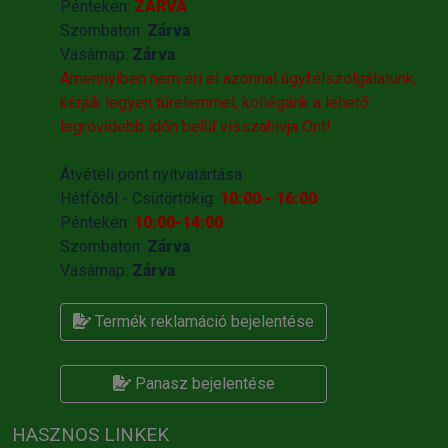
Pénteken:
ZÁRVA
Szombaton:
Zárva
Vasárnap:
Zárva
Amennyiben nem éri el azonnal ügyfélszolgálatunk,
kérjük legyen türelemmel, kollégánk a lehető
legrövidebb időn belül visszahivja Önt!
Átvételi pont nyitvatartása:
Hétfőtől - Csütörtökig:
10:00 - 16:00
Pénteken:
10:00-14:00
Szombaton:
Zárva
Vasárnap:
Zárva
Termék reklamáció bejelentése
Panasz bejelentése
HASZNOS LINKEK