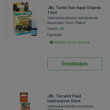
JBL Turtle Sun Aqua Vitamin
10ml
vitaminkészítmény teknősöknek
Kiszerelés: 10ml / Flakon
Gyártó:
JBL
Egységár:
Raktáron, utolsó darabok
Érdeklődjön
JBL TerraVit Fluid
hüllővitamin 50ml
vitaminkészítmény terráriumi
állatoknak