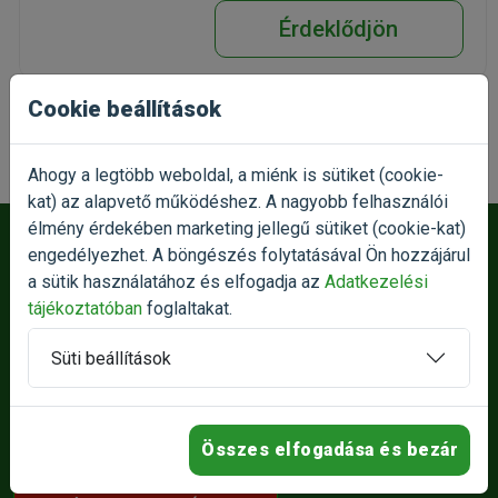
Érdeklődjön
Cookie beállítások
1
2
Ahogy a legtöbb weboldal, a miénk is sütiket (cookie-
kat) az alapvető működéshez. A nagyobb felhasználói
élmény érdekében marketing jellegű sütiket (cookie-kat)
Íratkozz fel akció értesítőnkre!
engedélyezhet. A böngészés folytatásával Ön hozzájárul
a sütik használatához és elfogadja az
Adatkezelési
Ne maradj le a legjobb akcióinkról!
tájékoztatóban
foglaltakat.
Keresztnév
E-mail
Süti beállítások
Az
Adatkezelési tájékoztatót
elolvastam és a benne
foglaltakat elfogadom.
Összes elfogadása és bezár