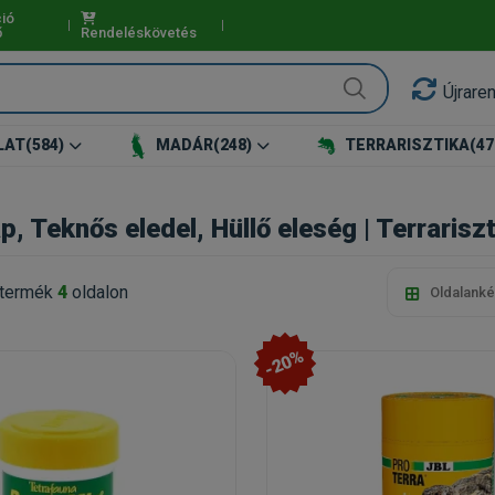
ió
ő
Rendeléskövetés
Újrare
LAT
(584)
MADÁR
(248)
TERRARISZTIKA
(47
áp, Teknős eledel, Hüllő eleség | Terrariszt
termék
4
oldalon
Oldalanké
-20%