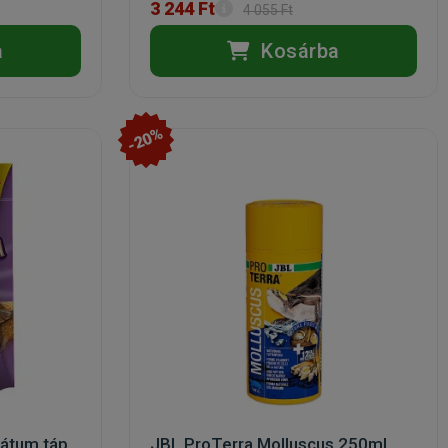
3 244 Ft
4 055 Ft
a
Kosárba
-20%
látum táp
JBL ProTerra Molluscus 250ml