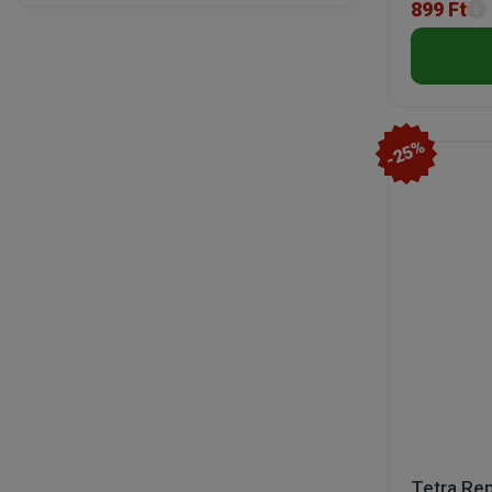
899 Ft
-25%
Tetra Re