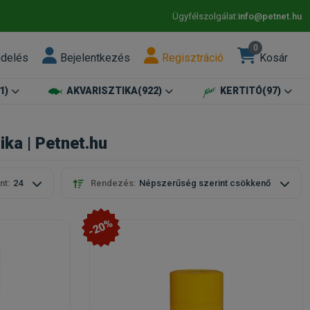
Ügyfélszolgálat:
info@petnet.hu
0
ndelés
Bejelentkezés
Regisztráció
Kosár
1)
AKVARISZTIKA
(922)
KERTITÓ
(97)
ika | Petnet.hu
nt:
24
Rendezés:
Népszerűség szerint csökkenő
-20%