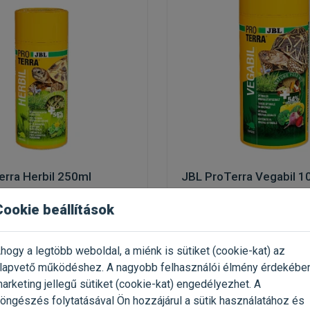
erra Herbil 250ml
JBL ProTerra Vegabil 1
Cookie beállítások
yes szárazföldi teknőstáp
kiegészítő eleség szárazföldi
teknősöknek
(1)
(1)
hogy a legtöbb weboldal, a miénk is sütiket (cookie-kat) az
 23g / Doboz
Kiszerelés: 320g / Doboz
lapvető működéshez. A nagyobb felhasználói élmény érdekébe
Gyártó:
JBL
arketing jellegű sütiket (cookie-kat) engedélyezhet. A
17 435 Ft / kg
Egységár: 20 272 Ft / kg
öngészés folytatásával Ön hozzájárul a sütik használatához és