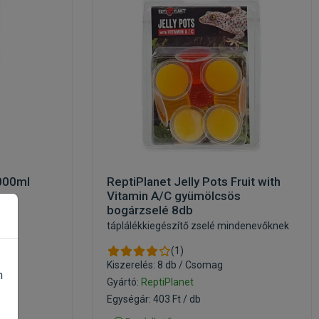
000ml
ReptiPlanet Jelly Pots Fruit with
Vitamin A/C gyümölcsös
bogárzselé 8db
táplálékkiegészítő zselé mindenevőknek
(1)
Kiszerelés: 8 db / Csomag
n
Gyártó:
ReptiPlanet
Egységár: 403 Ft / db