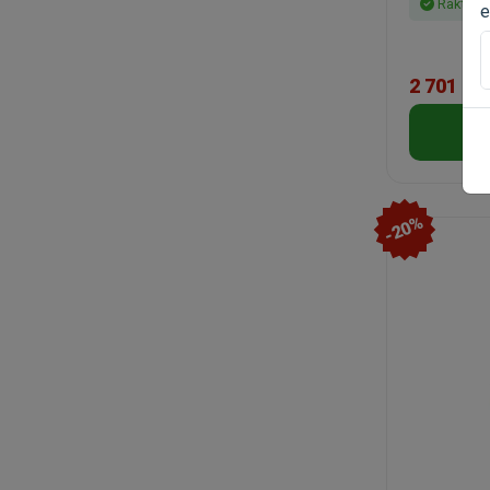
Raktáro
e
2 701 Ft
-20%