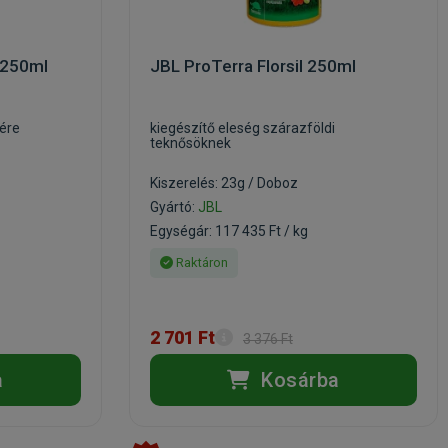
 250ml
JBL ProTerra Florsil 250ml
zére
kiegészítő eleség szárazföldi
teknősöknek
Kiszerelés: 23g / Doboz
Gyártó:
JBL
Egységár: 117 435 Ft / kg
Raktáron
2 701 Ft
3 376 Ft
a
Kosárba