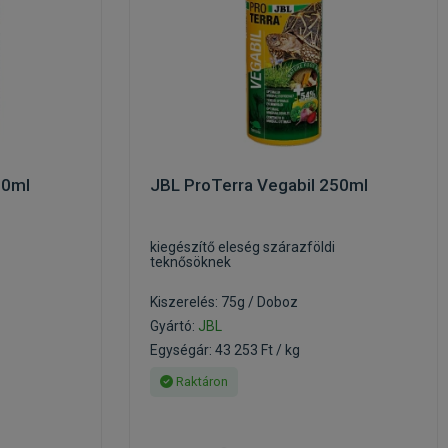
00ml
JBL ProTerra Vegabil 250ml
kiegészítő eleség szárazföldi
teknősöknek
Kiszerelés: 75g / Doboz
Gyártó:
JBL
Egységár: 43 253 Ft / kg
Raktáron