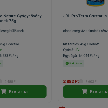
re Nature Gyógynövény
JBL ProTerra Crustarus
őknek 75g
eleség hüllőknek
alapeleség vízi teknősök rés
 75g / Zacskó
Kiszerelés: 45g / Doboz
ie
Gyártó:
JBL
6 533 Ft / kg
Egységár: 64 044 Ft / kg
n
Raktáron
2 882 Ft
2 488 Ft
3 603 Ft
Kosárba
Kosárb