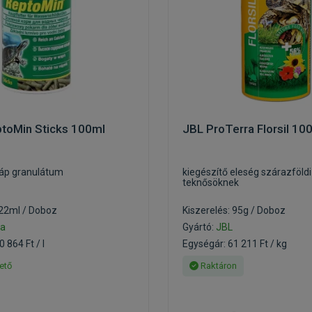
ptoMin Sticks 100ml
JBL ProTerra Florsil 10
táp granulátum
kiegészítő eleség szárazföldi
teknősöknek
 22ml / Doboz
Kiszerelés: 95g / Doboz
ra
Gyártó:
JBL
 864 Ft / l
Egységár: 61 211 Ft / kg
ető
Raktáron