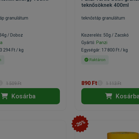
teknősöknek 400ml
táp granulátum
teknőstáp granulátum
 34g / Doboz
Kiszerelés: 50g / Zacskó
ra
Gyártó:
Panzi
3 294 Ft / kg
Egységár: 17 800 Ft / kg
n
Raktáron
890 Ft
1 509 Ft
1 113 Ft
Kosárba
Kosárb
-20%