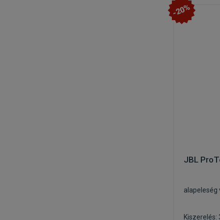
-20%
JBL ProT
alapeleség 
Kiszerelés: