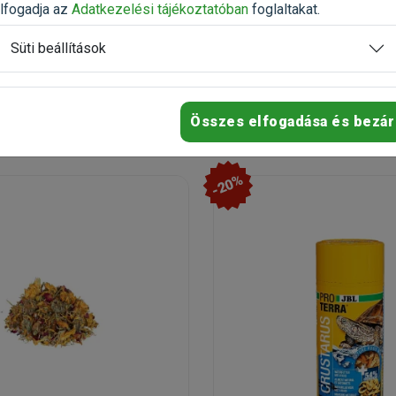
n
Raktáron
lfogadja az
Adatkezelési tájékoztatóban
foglaltakat.
Süti beállítások
6 487 Ft
3 376 Ft
8 109 Ft
Kosárba
Kosárb
Összes elfogadása és bezár
-20%