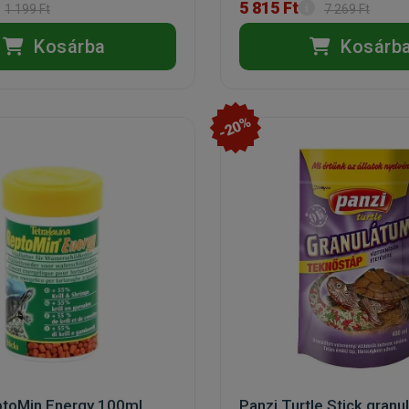
5 815 Ft
1 199 Ft
7 269 Ft
Kosárba
Kosárb
-20%
ptoMin Energy 100ml
Panzi Turtle Stick granu