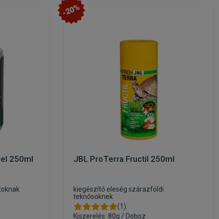
-20%
Gel 250ml
JBL ProTerra Fructil 250ml
atoknak
kiegészítő eleség szárazföldi
teknősöknek
(1)
Kiszerelés: 80g / Doboz