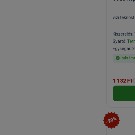
vizi teknős
Kiszerelés:
Gyártó:
Tet
Egységár: 3
Raktáro
1 132 Ft
-20%