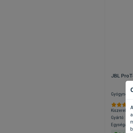
JBL ProT
Gyógynövén
A
Kiszerelés:
a
Gyártó:
JBL
m
Egységár: 1
b