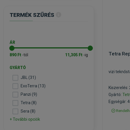
TERMÉK SZŰRÉS
ÁR
Tetra Re
890 Ft
-tól
11,305 Ft
-ig
GYÁRTÓ
vizi teknős
JBL (31)
ExoTerra (13)
Kiszerelés:
Panzi (9)
Gyártó:
Tet
Egységár: 40
Tetra (8)
Rendelh
Sera (8)
+ További opciók