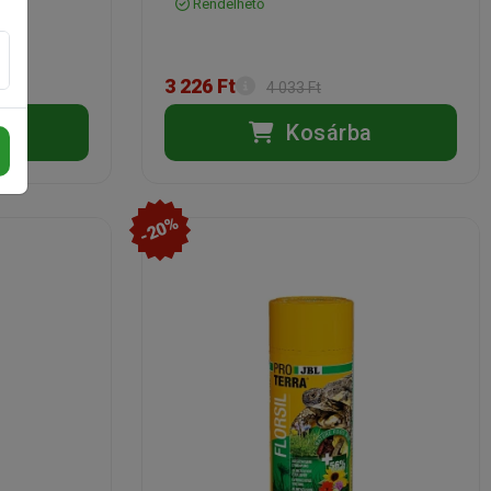
Rendelhető
3 226 Ft
4 033 Ft
a
Kosárba
-20%