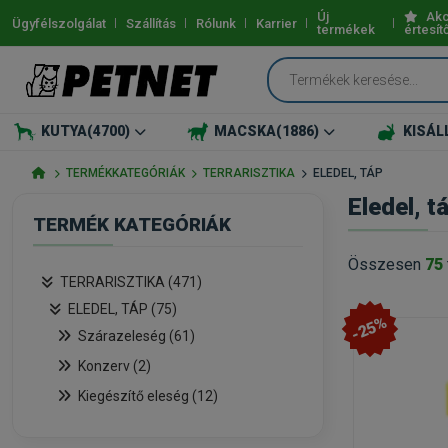
Új
Akc
Ügyfélszolgálat
Szállítás
Rólunk
Karrier
termékek
értesít
KUTYA
(4700)
MACSKA
(1886)
KISÁL
TERMÉKKATEGÓRIÁK
TERRARISZTIKA
ELEDEL, TÁP
Eledel, t
TERMÉK KATEGÓRIÁK
Összesen
75
TERRARISZTIKA (471)
ELEDEL, TÁP (75)
-25%
Szárazeleség (61)
Konzerv (2)
Kiegészítő eleség (12)