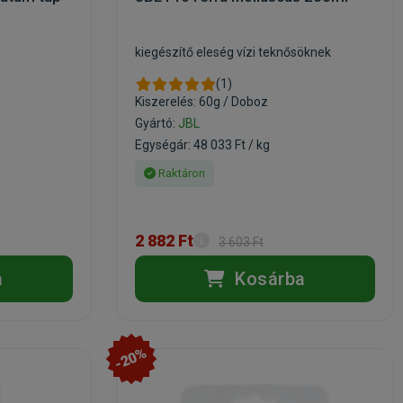
kiegészítő eleség vízi teknősöknek
(1)
Kiszerelés: 60g / Doboz
Gyártó:
JBL
Egységár: 48 033 Ft / kg
Raktáron
2 882 Ft
3 603 Ft
a
Kosárba
-20%