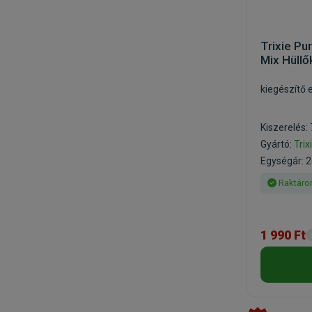
Trixie Pu
Mix Hüll
kiegészítő 
Kiszerelés:
Gyártó:
Trix
Egységár: 2
Raktáro
1 990 Ft