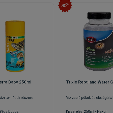
-20%
erra Baby 250ml
Trixie Reptiland Water 
vízi teknősök részére
Víz zselé pókok és eleségáll
 39g / Doboz
Kiszerelés: 250ml / Flakon