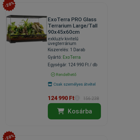
-20%
ExoTerra PRO Glass
Terrarium Large/Tall
90x45x60cm
exkluzív kivitelű
üvegterrárium
Kiszerelés: 1 Darab
Gyártó:
ExoTerra
Egységár: 124 990 Ft / db
Rendelhető
Csak személyes átvétel
124 990 Ft
156 238
Ft
Kosárba
-20%