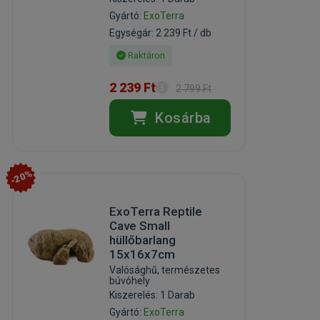
Gyártó:
ExoTerra
Egységár: 2 239 Ft / db
Raktáron
2 239 Ft
2 799 Ft
Kosárba
-20%
ExoTerra Reptile
Cave Small
hüllőbarlang
15x16x7cm
Valósághű, természetes
búvóhely
Kiszerelés: 1 Darab
Gyártó:
ExoTerra