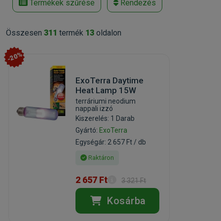
Termékek szűrése
Rendezés
Összesen
311
termék
13
oldalon
-20%
ExoTerra Daytime
Heat Lamp 15W
terráriumi neodium
nappali izzó
Kiszerelés: 1 Darab
Gyártó:
ExoTerra
Egységár: 2 657 Ft / db
Raktáron
2 657 Ft
3 321 Ft
Kosárba