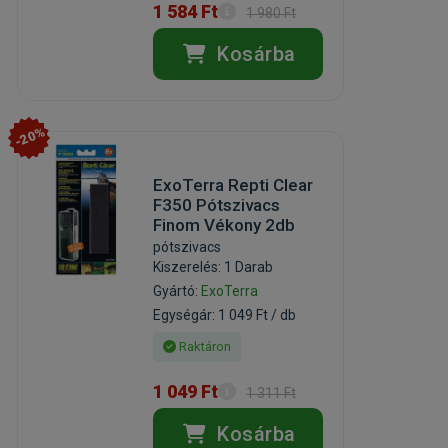
1 584 Ft
1 980 Ft
Kosárba
-20%
ExoTerra Repti Clear
F350 Pótszivacs
Finom Vékony 2db
pótszivacs
Kiszerelés: 1 Darab
Gyártó:
ExoTerra
Egységár: 1 049 Ft / db
Raktáron
1 049 Ft
1 311 Ft
Kosárba