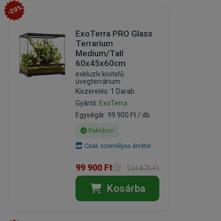
-20%
ExoTerra PRO Glass
Terrarium
Medium/Tall
60x45x60cm
exkluzív kivitelű
üvegterrárium
Kiszerelés: 1 Darab
Gyártó:
ExoTerra
Egységár: 99 900 Ft / db
Raktáron
Csak személyes átvétel
99 900 Ft
124 875 Ft
Kosárba