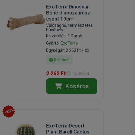
ExoTerra Dinosaur
Bone dinoszaurusz
csont 19cm
Valósághű, természetes
búvóhely
Kiszerelés: 1 Darab
Gyártó:
ExoTerra
Egységár: 2 262 Ft / db
Raktáron
2 262 Ft
2 828 Ft
Kosárba
-20%
ExoTerra Desert
Plant Barell Cactus