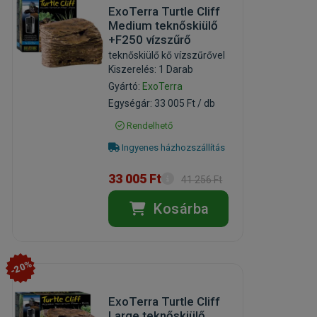
ExoTerra Turtle Cliff
Medium teknőskiülő
+F250 vízszűrő
teknőskiülő kő vízszűrővel
Kiszerelés: 1 Darab
Gyártó:
ExoTerra
Egységár: 33 005 Ft / db
Rendelhető
Ingyenes házhozszállítás
33 005 Ft
41 256 Ft
Kosárba
-20%
ExoTerra Turtle Cliff
Large teknőskiülő