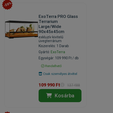
-20%
ExoTerra PRO Glass
Terrarium
Large/Wide
90x45x45cm
exkluzív kivitelű
üvegterrárium
Kiszerelés: 1 Darab
Gyártó:
ExoTerra
Egységár: 109 990 Ft / db
Rendelhető
Csak személyes átvétel
109 990 Ft
137 488
Ft
Kosárba