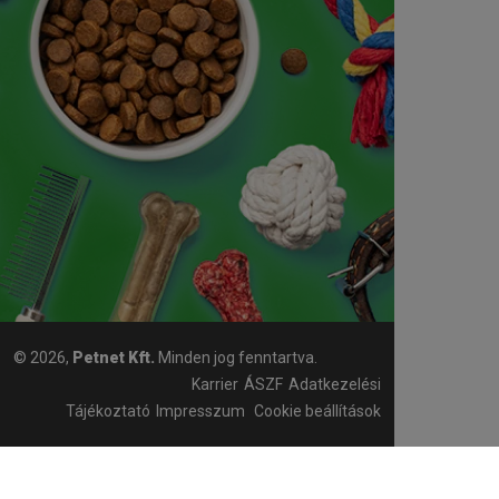
© 2026,
Petnet Kft.
Minden jog fenntartva.
Karrier
ÁSZF
Adatkezelési
Tájékoztató
Impresszum
Cookie beállítások