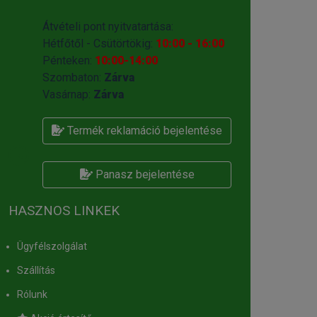
Átvételi pont nyitvatartása:
Hétfőtől - Csütörtökig:
10:00 - 16:00
Pénteken:
10:00-14:00
Szombaton:
Zárva
Vasárnap:
Zárva
Termék reklamáció bejelentése
Panasz bejelentése
HASZNOS LINKEK
Ügyfélszolgálat
Szállítás
Rólunk