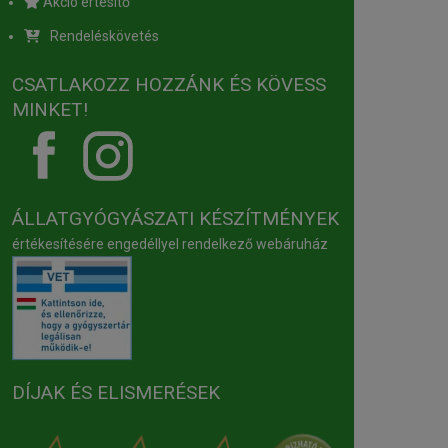
Akció értesítő
Rendeléskövetés
CSATLAKOZZ HOZZÁNK ÉS KÖVESS
MINKET!
ÁLLATGYÓGYÁSZATI KÉSZÍTMÉNYEK
értékesítésére engedéllyel rendelkező webáruház
DÍJAK ÉS ELISMERÉSEK