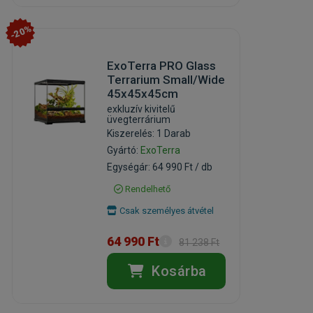
-20%
ExoTerra PRO Glass
Terrarium Small/Wide
45x45x45cm
exkluzív kivitelű
üvegterrárium
Kiszerelés: 1 Darab
Gyártó:
ExoTerra
Egységár: 64 990 Ft / db
Rendelhető
Csak személyes átvétel
64 990 Ft
81 238 Ft
Kosárba