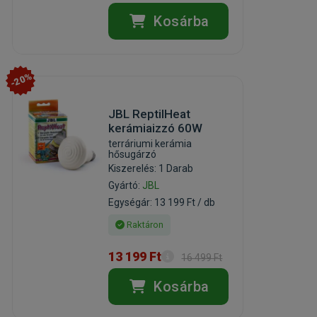
Kosárba
-20%
JBL ReptilHeat
kerámiaizzó 60W
terráriumi kerámia
hősugárzó
Kiszerelés: 1 Darab
Gyártó:
JBL
Egységár: 13 199 Ft / db
Raktáron
13 199 Ft
16 499 Ft
Kosárba