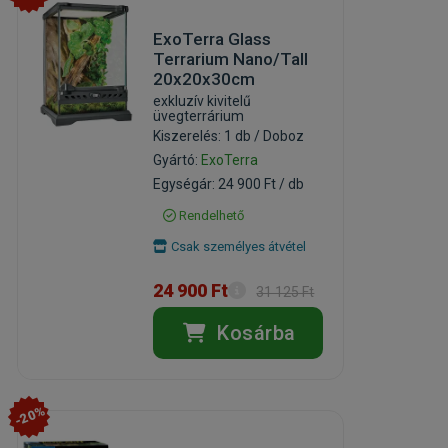
ExoTerra Glass
Terrarium Nano/Tall
20x20x30cm
exkluzív kivitelű
üvegterrárium
Kiszerelés: 1 db / Doboz
Gyártó:
ExoTerra
Egységár: 24 900 Ft / db
Rendelhető
Csak személyes átvétel
24 900 Ft
31 125 Ft
Kosárba
-20%