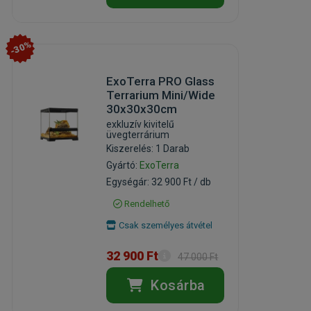
-30%
ExoTerra PRO Glass
Terrarium Mini/Wide
30x30x30cm
exkluzív kivitelű
üvegterrárium
Kiszerelés: 1 Darab
Gyártó:
ExoTerra
Egységár: 32 900 Ft / db
Rendelhető
Csak személyes átvétel
32 900 Ft
47 000 Ft
Kosárba