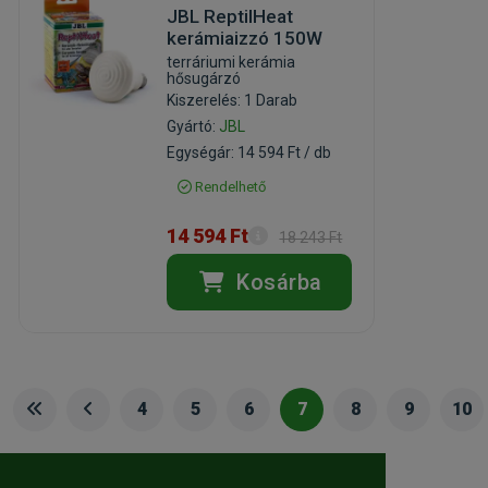
JBL ReptilHeat
kerámiaizzó 150W
terráriumi kerámia
hősugárzó
Kiszerelés: 1 Darab
Gyártó:
JBL
Egységár: 14 594 Ft / db
Rendelhető
14 594 Ft
18 243 Ft
Kosárba
4
5
6
7
8
9
10