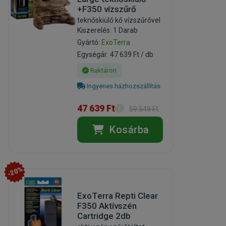
+F350 vízszűrő
teknőskiülő kő vízszűrővel
Kiszerelés: 1 Darab
Gyártó:
ExoTerra
Egységár: 47 639 Ft / db
Raktáron
Ingyenes házhozszállítás
47 639 Ft
59 549 Ft
Kosárba
-20%
ExoTerra Repti Clear
F350 Aktívszén
Cartridge 2db