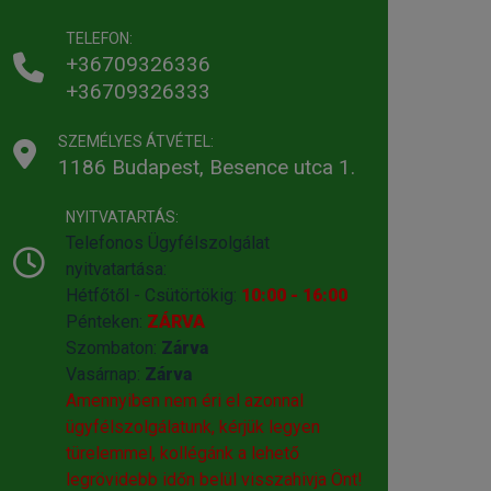
TELEFON:
+36709326336
+36709326333
SZEMÉLYES ÁTVÉTEL:
1186 Budapest, Besence utca 1.
NYITVATARTÁS:
Telefonos Ügyfélszolgálat
nyitvatartása:
Hétfőtől - Csütörtökig:
10:00 - 16:00
Pénteken:
ZÁRVA
Szombaton:
Zárva
Vasárnap:
Zárva
Amennyiben nem éri el azonnal
ügyfélszolgálatunk, kérjük legyen
türelemmel, kollégánk a lehető
legrövidebb időn belül visszahivja Önt!