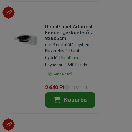
-25%
ReptiPlanet Arboreal
Feeder gekkóetetőtál
8x8x6cm
etető és itatótál egyben
Kiszerelés: 1 Darab
Gyártó:
ReptiPlanet
Egységár: 2 640 Ft / db
Rendelhető
2 640 Ft
3 520 Ft
Kosárba
-20%