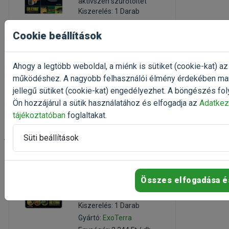
aktívszén szűrőtöltet
Kiszerelés: 1 Darab
Gyártó:
ExoTerra
Cookie beállítások
Egységár: 1 986 Ft / db
Raktáron
Ahogy a legtöbb weboldal, a miénk is sütiket (cookie-kat) az
1 986 Ft
2 483 Ft
működéshez. A nagyobb felhasználói élmény érdekében ma
jellegű sütiket (cookie-kat) engedélyezhet. A böngészés fol
Kosárba
Ön hozzájárul a sütik használatához és elfogadja az
Adatkez
tájékoztatóban
foglaltakat.
-20%
Süti beállítások
ExoTerra Analog
Hygrometer
Összes elfogadása é
páramérő
terráriumi páramérő
Kiszerelés: 1 Darab
Gyártó:
ExoTerra