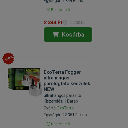
Egységár: 2 344 Ft / db
Rendelhető
2 344 Ft
2 930 Ft
Kosárba
-20%
ExoTerra Fogger
ultrahangos
párologtató készülék
NEW
ultrahangos párásító
Kiszerelés: 1 Darab
Gyártó:
ExoTerra
Egységár: 22 351 Ft / db
Rendelhető