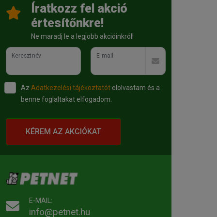
Íratkozz fel akció
értesítőnkre!
Ne maradj le a legjobb akcióinkról!
Keresztnév
E-mail
Az
Adatkezelési tájékoztatót
elolvastam és a
benne foglaltakat elfogadom.
KÉREM AZ AKCIÓKAT
E-MAIL:
info@petnet.hu