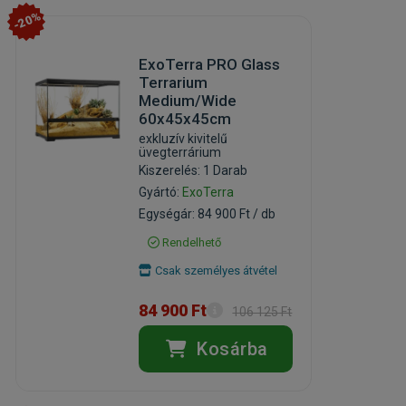
-20%
ExoTerra PRO Glass
Terrarium
Medium/Wide
60x45x45cm
exkluzív kivitelű
üvegterrárium
Kiszerelés: 1 Darab
Gyártó:
ExoTerra
Egységár: 84 900 Ft / db
Rendelhető
Csak személyes átvétel
84 900 Ft
106 125 Ft
Kosárba