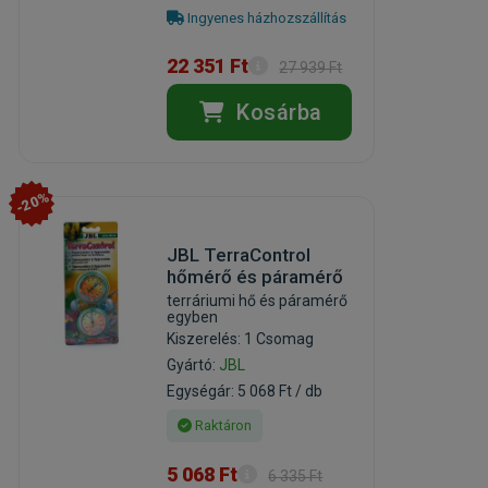
Ingyenes házhozszállítás
22 351 Ft
27 939 Ft
Kosárba
-20%
JBL TerraControl
hőmérő és páramérő
terráriumi hő és páramérő
egyben
Kiszerelés: 1 Csomag
Gyártó:
JBL
Egységár: 5 068 Ft / db
Raktáron
5 068 Ft
6 335 Ft