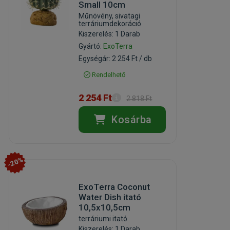
Small 10cm
Műnövény, sivatagi
terráriumdekoráció
Kiszerelés: 1 Darab
Gyártó:
ExoTerra
Egységár: 2 254 Ft / db
Rendelhető
2 254 Ft
2 818 Ft
Kosárba
-20%
ExoTerra Coconut
Water Dish itató
10,5x10,5cm
terráriumi itató
Kiszerelés: 1 Darab