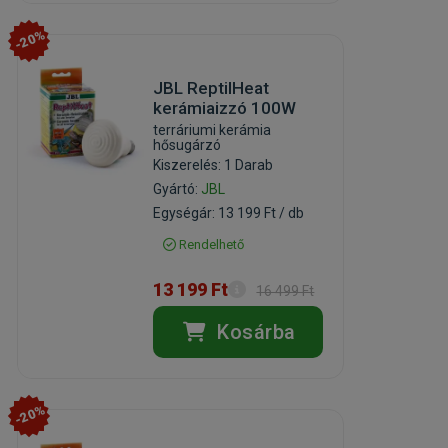
-20%
JBL ReptilHeat
kerámiaizzó 100W
terráriumi kerámia
hősugárzó
Kiszerelés: 1 Darab
Gyártó:
JBL
Egységár: 13 199 Ft / db
Rendelhető
13 199 Ft
16 499 Ft
Kosárba
-20%