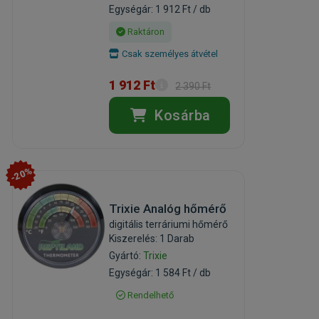
Egységár: 1 912 Ft / db
Raktáron
Csak személyes átvétel
1 912 Ft
2 390 Ft
Kosárba
-20%
Trixie Analóg hőmérő
digitális terráriumi hőmérő
Kiszerelés: 1 Darab
Gyártó:
Trixie
Egységár: 1 584 Ft / db
Rendelhető