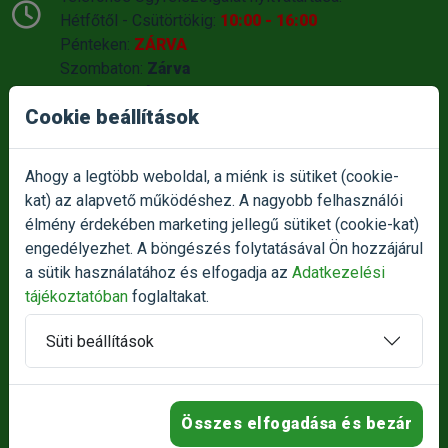
Hétfőtől - Csütörtökig:
10:00 - 16:00
Pénteken:
ZÁRVA
Szombaton:
Zárva
Vasárnap:
Zárva
Cookie beállítások
Amennyiben nem éri el azonnal ügyfélszolgálatunk,
kérjük legyen türelemmel, kollégánk a lehető
legrövidebb időn belül visszahivja Önt!
Ahogy a legtöbb weboldal, a miénk is sütiket (cookie-
kat) az alapvető működéshez. A nagyobb felhasználói
Átvételi pont nyitvatartása:
élmény érdekében marketing jellegű sütiket (cookie-kat)
Hétfőtől - Csütörtökig:
10:00 - 16:00
engedélyezhet. A böngészés folytatásával Ön hozzájárul
Pénteken:
10:00-14:00
a sütik használatához és elfogadja az
Adatkezelési
Szombaton:
Zárva
tájékoztatóban
foglaltakat.
Vasárnap:
Zárva
Süti beállítások
Termék reklamáció bejelentése
Panasz bejelentése
Összes elfogadása és bezár