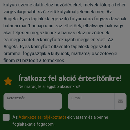
kutyus szeme alatti elszíneződéseket, melyek főleg a fehér
vagy világosabb szőrzetű kutyáknál jelennek meg. Az
Angels’ Eyes táplálékkiegészítő folyamatos fogyasztásának
hatásai már 1 hónap után észlelhetőek, elhalványulnak vagy
akár teljesen megszűnnek a barnás elszíneződések
és megszünteti a könnyfoltok újabb megjelenését. Az
Angels’ Eyes könnyfolt eltávolító táplálékkiegészítőt
örömmel fogyasztják a kutyusok, marhamáj összetevője
finom ízt biztosít a terméknek.
Íratkozz fel akció értesítőnkre!
Ne maradj le a legjobb akcióinkról!
Keresztnév
E-mail
Az
Adatkezelési tájékoztatót
elolvastam és a benne
foglaltakat elfogadom.