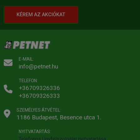
KÉREM AZ AKCIÓKAT
E-MAIL:
info@petnet.hu
TELEFON:
+36709326336
+36709326333
SZEMÉLYES ÁTVÉTEL:
1186 Budapest, Besence utca 1.
NYITVATARTÁS:
Telefonos Ügyfélszolgálat nyitvatartása: