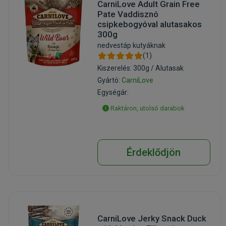
CarniLove Adult Grain Free
Pate Vaddisznó
csipkebogyóval alutasakos
300g
nedvestáp kutyáknak
(1)
Kiszerelés: 300g / Alutasak
Gyártó:
CarniLove
Egységár:
Raktáron, utolsó darabok
Érdeklődjön
CarniLove Jerky Snack Duck