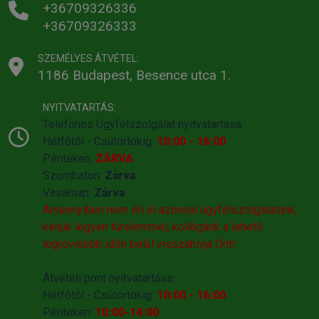
+36709326336
+36709326333
SZEMÉLYES ÁTVÉTEL:
1186 Budapest, Besence utca 1.
NYITVATARTÁS:
Telefonos Ügyfélszolgálat nyitvatartása:
Hétfőtől - Csütörtökig:
10:00 - 16:00
Pénteken:
ZÁRVA
Szombaton:
Zárva
Vasárnap:
Zárva
Amennyiben nem éri el azonnal ügyfélszolgálatunk,
kérjük legyen türelemmel, kollégánk a lehető
legrövidebb időn belül visszahivja Önt!
Átvételi pont nyitvatartása:
Hétfőtől - Csütörtökig:
10:00 - 16:00
Pénteken:
10:00-14:00