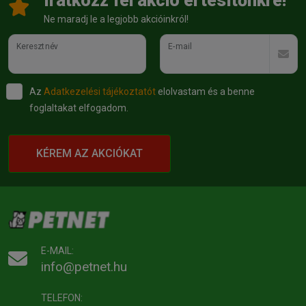
Íratkozz fel akció értesítőnkre!
Ne maradj le a legjobb akcióinkról!
Keresztnév
E-mail
Az
Adatkezelési tájékoztatót
elolvastam és a benne
foglaltakat elfogadom.
KÉREM AZ AKCIÓKAT
E-MAIL:
info@petnet.hu
TELEFON: