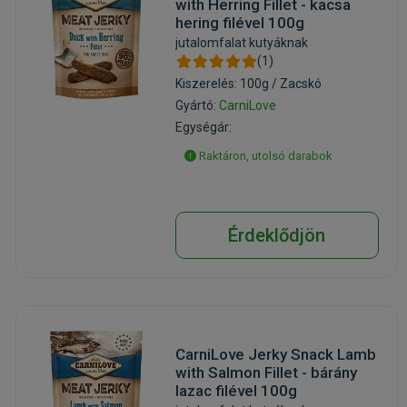
with Herring Fillet - kacsa
hering filével 100g
jutalomfalat kutyáknak
(1)
Kiszerelés: 100g / Zacskó
Gyártó:
CarniLove
Egységár:
Raktáron, utolsó darabok
Érdeklődjön
CarniLove Jerky Snack Lamb
with Salmon Fillet - bárány
lazac filével 100g