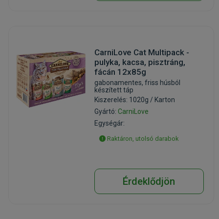
CarniLove Cat Multipack -
pulyka, kacsa, pisztráng,
fácán 12x85g
gabonamentes, friss húsból
készített táp
Kiszerelés: 1020g / Karton
Gyártó:
CarniLove
Egységár:
Raktáron, utolsó darabok
Érdeklődjön