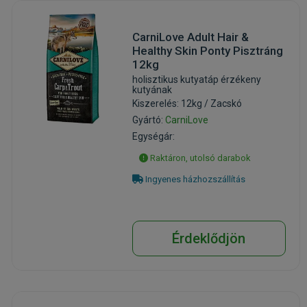
CarniLove Adult Hair &
Healthy Skin Ponty Pisztráng
12kg
holisztikus kutyatáp érzékeny
kutyának
Kiszerelés: 12kg / Zacskó
Gyártó:
CarniLove
Egységár:
Raktáron, utolsó darabok
Ingyenes házhozszállítás
Érdeklődjön