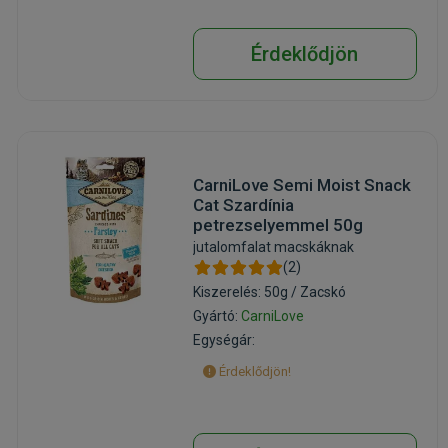
Érdeklődjön
CarniLove Semi Moist Snack
Cat Szardínia
petrezselyemmel 50g
jutalomfalat macskáknak
(2)
Kiszerelés: 50g / Zacskó
Gyártó:
CarniLove
Egységár:
Érdeklődjön!