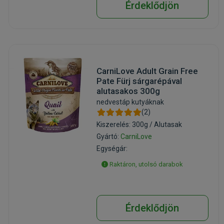
Érdeklődjön
CarniLove Adult Grain Free
Pate Fürj sárgarépával
alutasakos 300g
nedvestáp kutyáknak
(2)
Kiszerelés: 300g / Alutasak
Gyártó:
CarniLove
Egységár:
Raktáron, utolsó darabok
Érdeklődjön