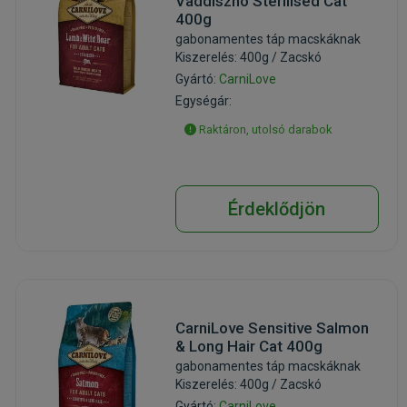
Vaddisznó Sterilised Cat
400g
gabonamentes táp macskáknak
Kiszerelés: 400g / Zacskó
Gyártó:
CarniLove
Egységár:
Raktáron, utolsó darabok
Érdeklődjön
CarniLove Sensitive Salmon
& Long Hair Cat 400g
gabonamentes táp macskáknak
Kiszerelés: 400g / Zacskó
Gyártó:
CarniLove