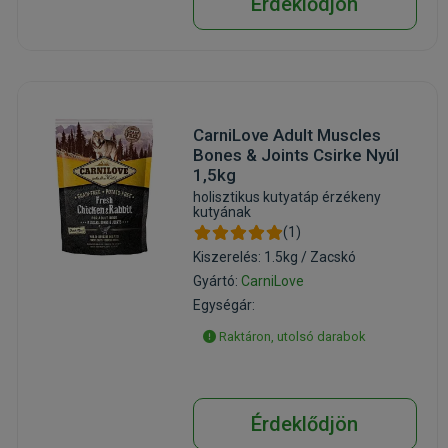
Érdeklődjön
CarniLove Adult Muscles
Bones & Joints Csirke Nyúl
1,5kg
holisztikus kutyatáp érzékeny
kutyának
(1)
Kiszerelés: 1.5kg / Zacskó
Gyártó:
CarniLove
Egységár:
Raktáron, utolsó darabok
Érdeklődjön