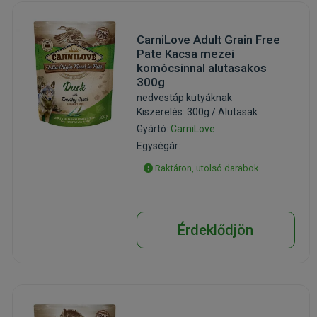
CarniLove Adult Grain Free
Pate Kacsa mezei
komócsinnal alutasakos
300g
nedvestáp kutyáknak
Kiszerelés: 300g / Alutasak
Gyártó:
CarniLove
Egységár:
Raktáron, utolsó darabok
Érdeklődjön