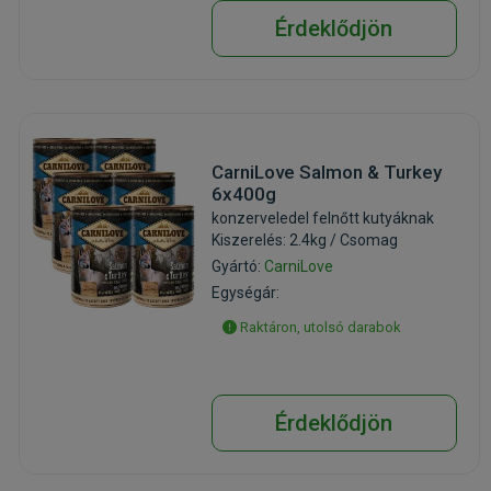
Érdeklődjön
CarniLove Salmon & Turkey
6x400g
konzerveledel felnőtt kutyáknak
Kiszerelés: 2.4kg / Csomag
Gyártó:
CarniLove
Egységár:
Raktáron, utolsó darabok
Érdeklődjön