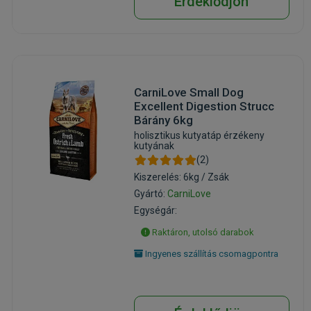
Érdeklődjön
CarniLove Small Dog
Excellent Digestion Strucc
Bárány 6kg
holisztikus kutyatáp érzékeny
kutyának
(2)
Kiszerelés: 6kg / Zsák
Gyártó:
CarniLove
Egységár:
Raktáron, utolsó darabok
Ingyenes szállítás csomagpontra