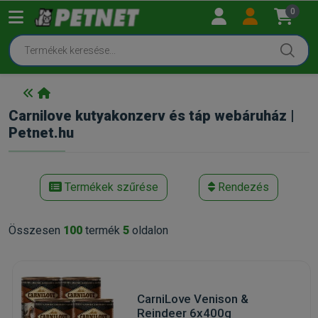
0
Carnilove kutyakonzerv és táp webáruház |
Petnet.hu
Termékek szűrése
Rendezés
Összesen
100
termék
5
oldalon
CarniLove Venison &
Reindeer 6x400g