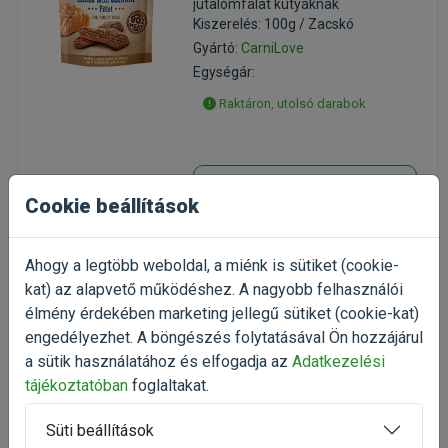
jutalomfalat kutyáknak
Kiszerelés: 100g / Zacskó
Gyártó:
CarniLove
Egységár:
Raktáron, utolsó darabok
Érdeklődjön
Cookie beállítások
Ahogy a legtöbb weboldal, a miénk is sütiket (cookie-
kat) az alapvető működéshez. A nagyobb felhasználói
élmény érdekében marketing jellegű sütiket (cookie-kat)
CarniLove Duck & Turkey
engedélyezhet. A böngészés folytatásával Ön hozzájárul
Large Cat 6kg
a sütik használatához és elfogadja az
Adatkezelési
gabonamentes táp macskáknak
Kiszerelés: 6kg / Zsák
tájékoztatóban
foglaltakat.
Gyártó:
CarniLove
Süti beállítások
Egységár: