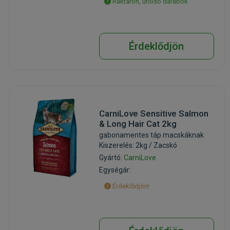
Raktáron, utolsó darabok
Érdeklődjön
CarniLove Sensitive Salmon
& Long Hair Cat 2kg
gabonamentes táp macskáknak
Kiszerelés: 2kg / Zacskó
Gyártó:
CarniLove
Egységár:
Érdeklődjön!