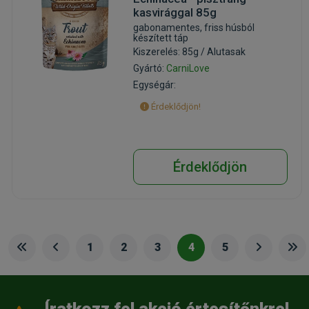
kasvirággal 85g
gabonamentes, friss húsból
készített táp
Kiszerelés: 85g / Alutasak
Gyártó:
CarniLove
Egységár:
Érdeklődjön!
Érdeklődjön
1
2
3
4
5