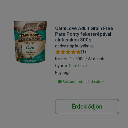
CarniLove Adult Grain Free
Pate Ponty feketerépával
alutasakos 300g
nedvestáp kutyáknak
(1)
Kiszerelés: 300g / Alutasak
Gyártó:
CarniLove
Egységár:
Raktáron, utolsó darabok
Érdeklődjön