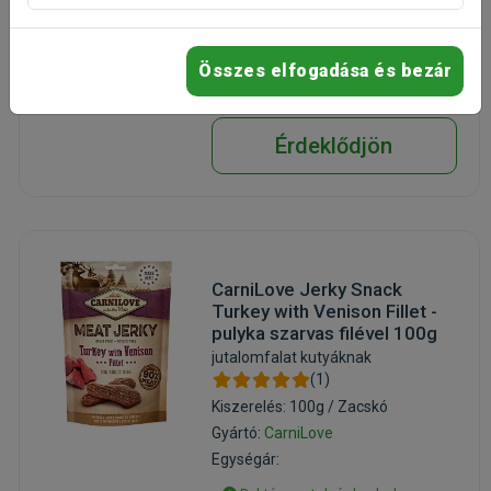
Raktáron, utolsó darabok
Ingyenes szállítás csomagpontra
Összes elfogadása és bezár
Érdeklődjön
CarniLove Jerky Snack
Turkey with Venison Fillet -
pulyka szarvas filével 100g
jutalomfalat kutyáknak
(1)
Kiszerelés: 100g / Zacskó
Gyártó:
CarniLove
Egységár: