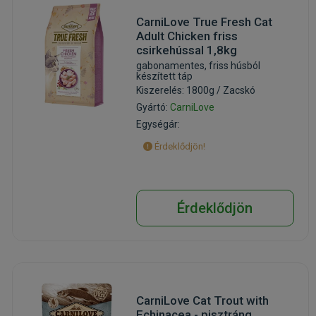
CarniLove True Fresh Cat
Adult Chicken friss
csirkehússal 1,8kg
gabonamentes, friss húsból
készített táp
Kiszerelés: 1800g / Zacskó
Gyártó:
CarniLove
Egységár:
Érdeklődjön!
Érdeklődjön
CarniLove Cat Trout with
Echinacea - pisztráng