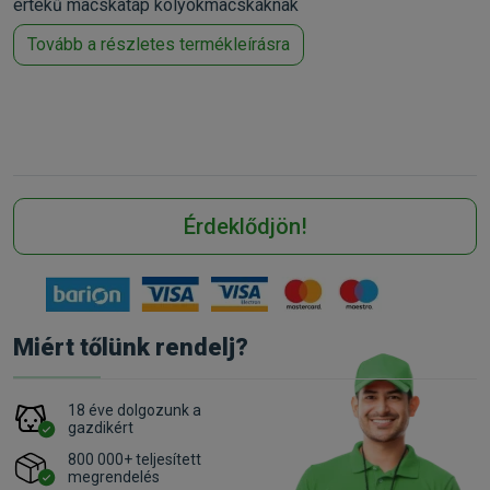
értékű macskatáp kölyökmacskáknak
Tovább a részletes termékleírásra
Érdeklődjön!
Miért tőlünk rendelj?
18 éve dolgozunk a
gazdikért
800 000+ teljesített
megrendelés