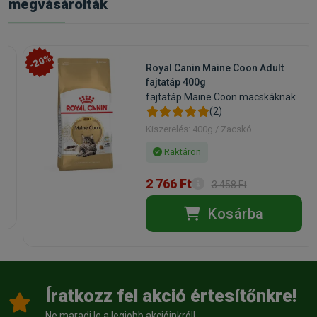
megvásárolták
-20%
Royal Canin Maine Coon Adult
fajtatáp 400g
fajtatáp Maine Coon macskáknak
(2)
Kiszerelés: 400g / Zacskó
Raktáron
2 766 Ft
3 458 Ft
Kosárba
Íratkozz fel akció értesítőnkre!
Ne maradj le a legjobb akcióinkról!