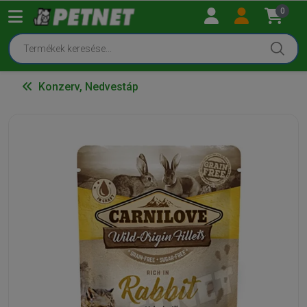
0
Konzerv, Nedvestáp