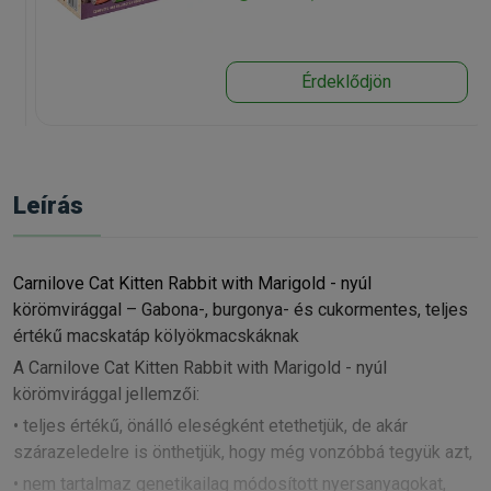
Érdeklődjön
Leírás
Carnilove Cat Kitten Rabbit with Marigold - nyúl
körömvirággal – Gabona-, burgonya- és cukormentes, teljes
értékű macskatáp kölyökmacskáknak
A Carnilove Cat Kitten Rabbit with Marigold - nyúl
körömvirággal jellemzői:
• teljes értékű, önálló eleségként etethetjük, de akár
szárazeledelre is önthetjük, hogy még vonzóbbá tegyük azt,
• nem tartalmaz genetikailag módosított nyersanyagokat,