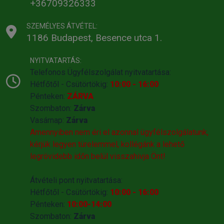
+36709326333
SZEMÉLYES ÁTVÉTEL:
1186 Budapest, Besence utca 1.
NYITVATARTÁS:
Telefonos Ügyfélszolgálat nyitvatartása:
Hétfőtől - Csütörtökig:
10:00 - 16:00
Pénteken:
ZÁRVA
Szombaton:
Zárva
Vasárnap:
Zárva
Amennyiben nem éri el azonnal ügyfélszolgálatunk,
kérjük legyen türelemmel, kollégánk a lehető
legrövidebb időn belül visszahivja Önt!
Átvételi pont nyitvatartása:
Hétfőtől - Csütörtökig:
10:00 - 16:00
Pénteken:
10:00-14:00
Szombaton:
Zárva