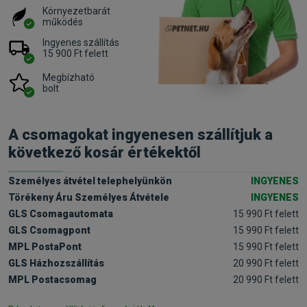
Környezetbarát
működés
Ingyenes szállítás
15 900 Ft felett
Megbízható
bolt
A csomagokat ingyenesen szállítjuk a
következő kosár értékektől
Személyes átvétel telephelyünkön
INGYENES
Törékeny Áru Személyes Átvétele
INGYENES
GLS Csomagautomata
15 990 Ft felett
GLS Csomagpont
15 990 Ft felett
MPL PostaPont
15 990 Ft felett
GLS Házhozszállítás
20 990 Ft felett
MPL Postacsomag
20 990 Ft felett