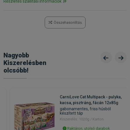
Részletes szállítási információk
Összehasonlítás
Nagyobb
Kiszerelésben
olcsóbb!
CarniLove Cat Multipack - pulyka,
kacsa, pisztráng, fácán 12x85g
gabonamentes, friss húsból
készített táp
Kiszerelés: 1020g / Karton
Raktáron, utolsó darabok