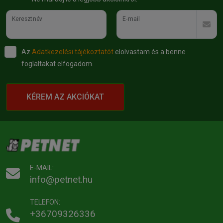
Keresztnév
E-mail
Az
Adatkezelési tájékoztatót
elolvastam és a benne
foglaltakat elfogadom.
KÉREM AZ AKCIÓKAT
E-MAIL:
info@petnet.hu
TELEFON:
+36709326336