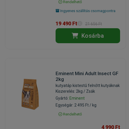
Rendelhető
Ingyenes szállítás csomagpontra
19 490 Ft
21 656 Ft
Kosárba
Eminent Mini Adult Insect GF
2kg
kutyatáp kistestű felnőtt kutyáknak
Kiszerelés: 2kg / Zsák
Gyártó:
Eminent
Egységár: 2 495 Ft / kg
Rendelhető
4 990 Ft