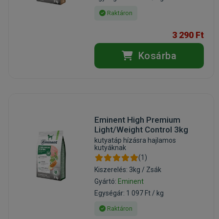
Raktáron
3 290 Ft
Kosárba
Eminent High Premium
Light/Weight Control 3kg
kutyatáp hízásra hajlamos
kutyáknak
(1)
Kiszerelés: 3kg / Zsák
Gyártó:
Eminent
Egységár: 1 097 Ft / kg
Raktáron