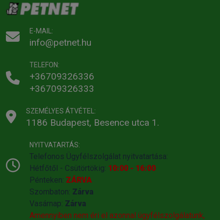
E-MAIL:
info@petnet.hu
TELEFON:
+36709326336
+36709326333
SZEMÉLYES ÁTVÉTEL:
1186 Budapest, Besence utca 1.
NYITVATARTÁS:
Telefonos Ügyfélszolgálat nyitvatartása:
Hétfőtől - Csütörtökig:
10:00 - 16:00
Pénteken:
ZÁRVA
Szombaton:
Zárva
Vasárnap:
Zárva
Amennyiben nem éri el azonnal ügyfélszolgálatunk,