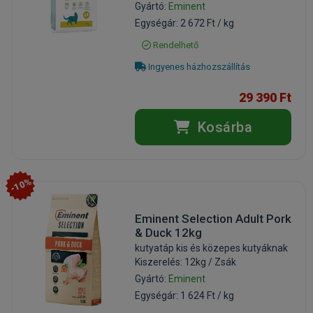
Gyártó:
Eminent
Egységár: 2 672 Ft / kg
Rendelhető
Ingyenes házhozszállítás
29 390 Ft
Kosárba
-10%
Eminent Selection Adult Pork
& Duck 12kg
kutyatáp kis és közepes kutyáknak
Kiszerelés: 12kg / Zsák
Gyártó:
Eminent
Egységár: 1 624 Ft / kg