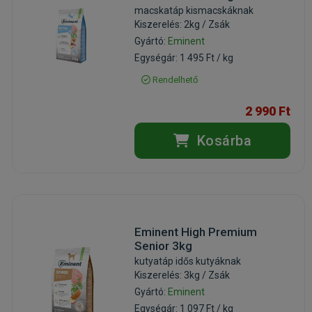
macskatáp kismacskáknak
Kiszerelés: 2kg / Zsák
Gyártó:
Eminent
Egységár: 1 495 Ft / kg
Rendelhető
2 990 Ft
Kosárba
Eminent High Premium
Senior 3kg
kutyatáp idős kutyáknak
Kiszerelés: 3kg / Zsák
Gyártó:
Eminent
Egységár: 1 097 Ft / kg