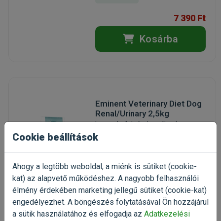
7 390 Ft
Kosárba
Eminent Veterinary Diet Dog
Renal/Urinary 2,5kg
kutyatáp felnőtt kutyáknak
Kiszerelés: 2.5kg / Zsák
Cookie beállítások
Gyártó:
Eminent
Egységár: 2 596 Ft / kg
Ahogy a legtöbb weboldal, a miénk is sütiket (cookie-
Raktáron
kat) az alapvető működéshez. A nagyobb felhasználói
élmény érdekében marketing jellegű sütiket (cookie-kat)
6 490 Ft
engedélyezhet. A böngészés folytatásával Ön hozzájárul
a sütik használatához és elfogadja az
Adatkezelési
Kosárba