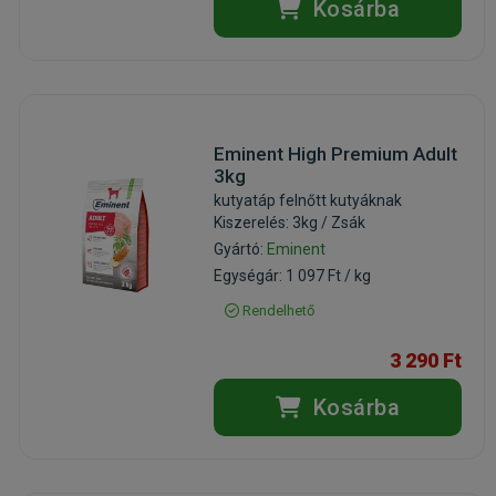
Kosárba
Eminent High Premium Adult
3kg
kutyatáp felnőtt kutyáknak
Kiszerelés: 3kg / Zsák
Gyártó:
Eminent
Egységár: 1 097 Ft / kg
Rendelhető
3 290 Ft
Kosárba