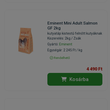
Eminent Mini Adult Salmon
GF 2kg
kutyatáp kistestű felnőtt kutyáknak
Kiszerelés: 2kg / Zsák
Gyártó:
Eminent
Egységár: 2 245 Ft / kg
Rendelhető
4 490 Ft
Kosárba