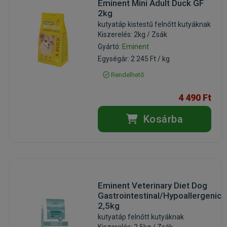
Eminent Mini Adult Duck GF
2kg
kutyatáp kistestű felnőtt kutyáknak
Kiszerelés: 2kg / Zsák
Gyártó:
Eminent
Egységár: 2 245 Ft / kg
Rendelhető
4 490 Ft
Kosárba
Eminent Veterinary Diet Dog
Gastrointestinal/Hypoallergenic
2,5kg
kutyatáp felnőtt kutyáknak
Kiszerelés: 2.5kg / Zsák