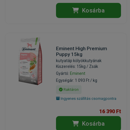
Kosárba
Eminent High Premium
Puppy 15kg
kutyatáp kölyökkutyának
Kiszerelés: 15kg / Zsák
Gyártó:
Eminent
Egységár: 1 093 Ft / kg
Raktáron
Ingyenes szállítás csomagpontra
16 390 Ft
Kosárba