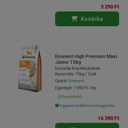
3 290 Ft
Kosárba
Eminent High Premium Maxi
Junior 15kg
kutyatáp kölyökkutyának
Kiszerelés: 15kg / Zsák
Gyártó:
Eminent
Egységár: 1 093 Ft / kg
Rendelhető
Ingyenes szállítás csomagpontra
16 390 Ft