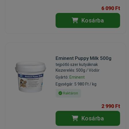
6 090 Ft
Kosárba
Eminent Puppy Milk 500g
tejpótló szer kutyáknak
Kiszerelés: 500g / Vödör
Gyártó:
Eminent
Egységár: 5 980 Ft / kg
Raktáron
2 990 Ft
Kosárba