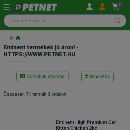
0
Eminent termékek jó áron! -
HTTPS://WWW.PETNET.HU
Termékek szűrése
Rendezés
Összesen
71
termék
3
oldalon
Eminent High Premium Cat
Kitten Chicken 2kg