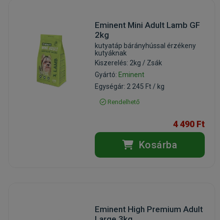
Eminent Mini Adult Lamb GF
2kg
kutyatáp bárányhússal érzékeny
kutyáknak
Kiszerelés: 2kg / Zsák
Gyártó:
Eminent
Egységár: 2 245 Ft / kg
Rendelhető
4 490 Ft
Kosárba
Eminent High Premium Adult
Large 3kg