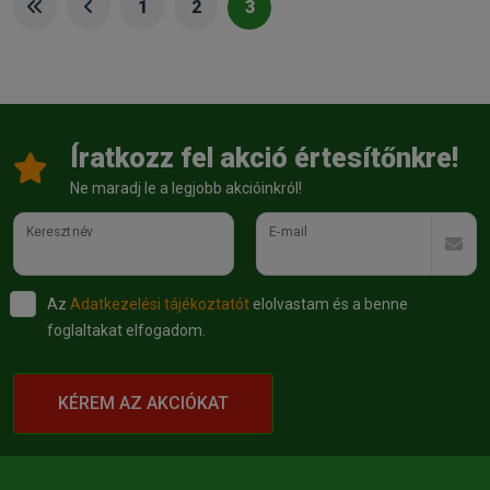
1
2
3
Íratkozz fel akció értesítőnkre!
Ne maradj le a legjobb akcióinkról!
Keresztnév
E-mail
Az
Adatkezelési tájékoztatót
elolvastam és a benne
foglaltakat elfogadom.
KÉREM AZ AKCIÓKAT