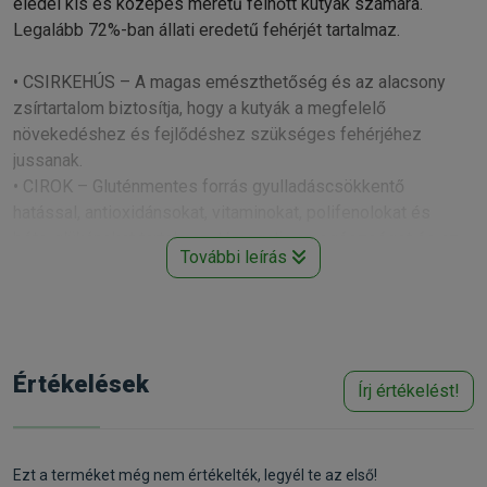
eledel kis és közepes méretű felnőtt kutyák számára.
Legalább 72%-ban állati eredetű fehérjét tartalmaz.
• CSIRKEHÚS – A magas emészthetőség és az alacsony
zsírtartalom biztosítja, hogy a kutyák a megfelelő
növekedéshez és fejlődéshez szükséges fehérjéhez
jussanak.
• CIROK – Gluténmentes forrás gyulladáscsökkentő
hatással, antioxidánsokat, vitaminokat, polifenolokat és
béta-glükánokat tartalmaz, támogatja az egészséget és az
További leírás
immunrendszert.
• GYÓGYNÖVÉNYKOMPLEX – Az eledelek speciális
gyógynövény-komplexummal gazdagítva biztosítják a
szervezet zavartalan működését és a boldog kutyákat.
• CSALÁN – Támogatja az egészséges májat és a húgyúti
Értékelések
Írj értékelést!
rendszer működését, méregteleníti a szervezetet.
• ÁNIZS – Serkenti az emésztést és a puffadás ellen hat.
• YUCCA – Erősíti az immunrendszert és csökkenti a széklet
szagát.
Ezt a terméket még nem értékelték, legyél te az első!