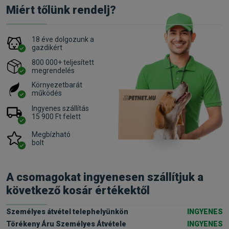
Miért tőlünk rendelj?
18 éve dolgozunk a
gazdikért
800 000+ teljesített
megrendelés
Környezetbarát
működés
Ingyenes szállítás
15 900 Ft felett
Megbízható
bolt
A csomagokat ingyenesen szállítjuk a
következő kosár értékektől
Személyes átvétel telephelyünkön
INGYENES
Törékeny Áru Személyes Átvétele
INGYENES