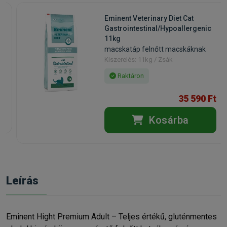
Eminent Veterinary Diet Cat
Gastrointestinal/Hypoallergenic
11kg
k
macskatáp felnőtt macskáknak
Kiszerelés: 11kg / Zsák
Raktáron
35 590 Ft
Kosárba
Leírás
Eminent Hight Premium Adult – Teljes értékű, gluténmentes