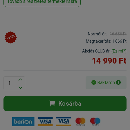
Tovább a részletes termékleírásra
Normál ár:
16 656 Ft
-10%
Megtakarítás:
1 666 Ft
Akciós CLUB ár:
(Ez mi?)
14 990 Ft
Raktáron
Kosárba