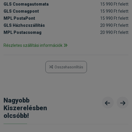
GLS Csomagautomata
15 990 Ft felett
GLS Csomagpont
15 990 Ft felett
MPL PostaPont
15 990 Ft felett
GLS Házhozszállítás
20 990 Ft felett
MPL Postacsomag
20 990 Ft felett
Részletes szállítási információk
Összehasonlítás
Nagyobb
Kiszerelésben
olcsóbb!