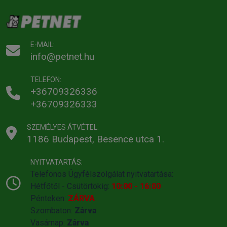
E-MAIL:
info@petnet.hu
TELEFON:
+36709326336
+36709326333
SZEMÉLYES ÁTVÉTEL:
1186 Budapest, Besence utca 1.
NYITVATARTÁS:
Telefonos Ügyfélszolgálat nyitvatartása:
Hétfőtől - Csütörtökig:
10:00 - 16:00
Pénteken:
ZÁRVA
Szombaton:
Zárva
Vasárnap:
Zárva