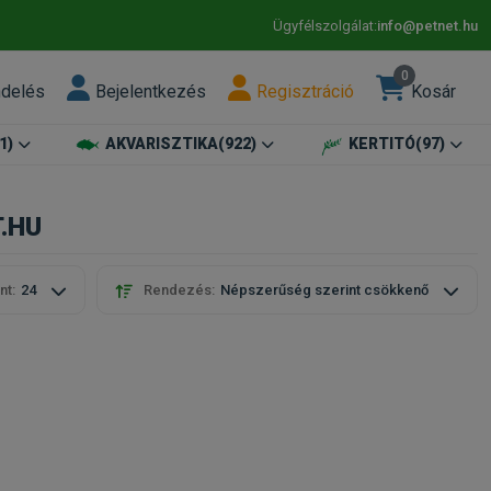
Ügyfélszolgálat:
info@petnet.hu
0
ndelés
Bejelentkezés
Regisztráció
Kosár
1)
AKVARISZTIKA
(922)
KERTITÓ
(97)
T.HU
nt:
24
Rendezés:
Népszerűség szerint csökkenő