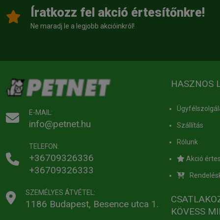
Íratkozz fel akció értesítőnkre!
Ne maradj le a legjobb akcióinkról!
HASZNOS 
Ügyfélszolgál
E-MAIL:
info@petnet.hu
Szállítás
Rólunk
TELEFON:
+36709326336
Akció értes
+36709326333
Rendelés
SZEMÉLYES ÁTVÉTEL:
CSATLAKO
1186 Budapest, Besence utca 1.
KÖVESS MI