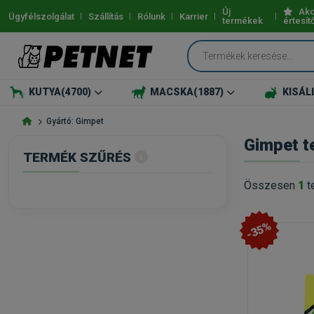
Új
Akc
Ügyfélszolgálat
Szállítás
Rólunk
Karrier
termékek
értesít
KUTYA
(4700)
MACSKA
(1887)
KISÁL
Gyártó: Gimpet
Gimpet t
TERMÉK SZŰRÉS
Összesen
1
t
-35%