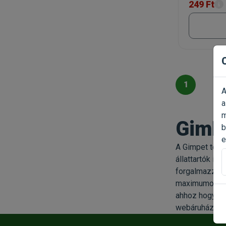
249 Ft
1
A
a
m
GimP
b
e
A Gimpet term
állattartók ig
forgalmazzon. 
maximumot ter
ahhoz hogy az
webáruházunk