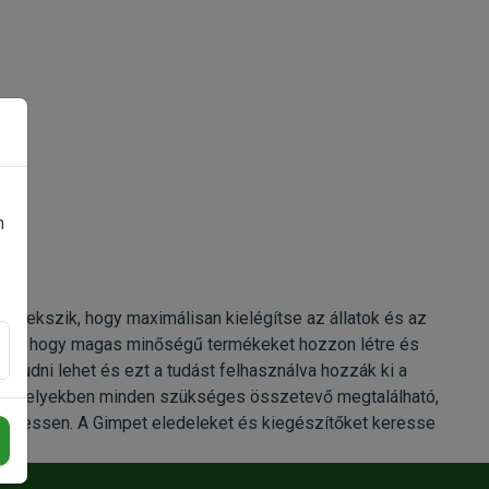
n
törekszik, hogy maximálisan kielégítse az állatok és az
zán arra, hogy magas minőségű termékeket hozzon létre és
it tudni lehet és ezt a tudást felhasználva hozzák ki a
n, amelyekben minden szükséges összetevő megtalálható,
edhessen. A Gimpet eledeleket és kiegészítőket keresse