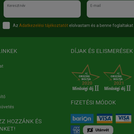
Keresztnév
E-mail
Az
Adatkezelési tájékoztatót
elolvastam és a benne foglaltakat
LINKEK
DÍJAK ÉS ELISMERÉSEK
at
ítő
FIZETÉSI MÓDOK
követés
ZZ HOZZÁNK ÉS
NKET!