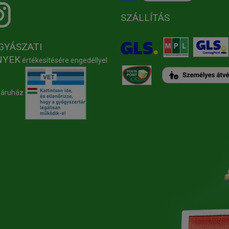
SZÁLLÍTÁS
GYÁSZATI
NYEK
értékesítésére engedéllyel
báruház