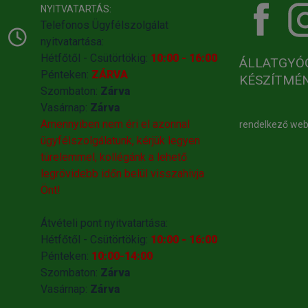
NYITVATARTÁS:
Telefonos Ügyfélszolgálat
nyitvatartása:
Hétfőtől - Csütörtökig:
10:00 - 16:00
ÁLLATGYÓ
Pénteken:
ZÁRVA
KÉSZÍTMÉ
Szombaton:
Zárva
Vasárnap:
Zárva
Amennyiben nem éri el azonnal
rendelkező we
ügyfélszolgálatunk, kérjük legyen
türelemmel, kollégánk a lehető
legrövidebb időn belül visszahivja
Önt!
Átvételi pont nyitvatartása:
Hétfőtől - Csütörtökig:
10:00 - 16:00
Pénteken:
10:00-14:00
Szombaton:
Zárva
Vasárnap:
Zárva