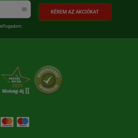
KÉREM AZ AKCIÓKAT
 elfogadom.