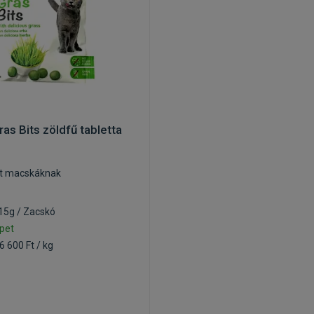
as Bits zöldfű tabletta
at macskáknak
 15g / Zacskó
pet
6 600 Ft / kg