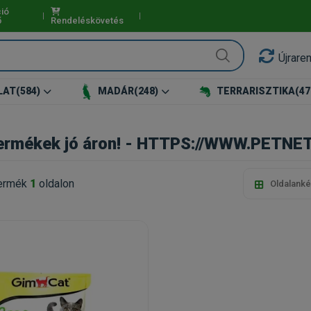
ió
ő
Rendeléskövetés
Újrare
LAT
(584)
MADÁR
(248)
TERRARISZTIKA
(47
ermékek jó áron! - HTTPS://WWW.PETNE
ermék
1
oldalon
Oldalanké