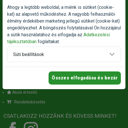
Vasárnap:
Zárva
Ahogy a legtöbb weboldal, a miénk is sütiket (cookie-
kat) az alapvető működéshez. A nagyobb felhasználói
Termék reklamáció bejelentése
élmény érdekében marketing jellegű sütiket (cookie-kat)
engedélyezhet. A böngészés folytatásával Ön hozzájárul
Panasz bejelentése
a sütik használatához és elfogadja az
Adatkezelési
tájékoztatóban
foglaltakat.
HASZNOS LINKEK
Süti beállítások
Ügyfélszolgálat
Szállítás
Összes elfogadása és bezár
Rólunk
Akció értesítő
Rendeléskövetés
CSATLAKOZZ HOZZÁNK ÉS KÖVESS MINKET!