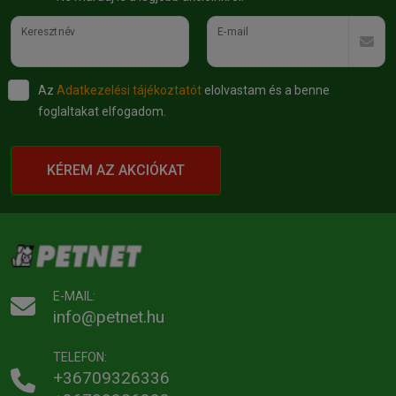
Keresztnév
E-mail
Az
Adatkezelési tájékoztatót
elolvastam és a benne
foglaltakat elfogadom.
KÉREM AZ AKCIÓKAT
E-MAIL:
info@petnet.hu
TELEFON:
+36709326336