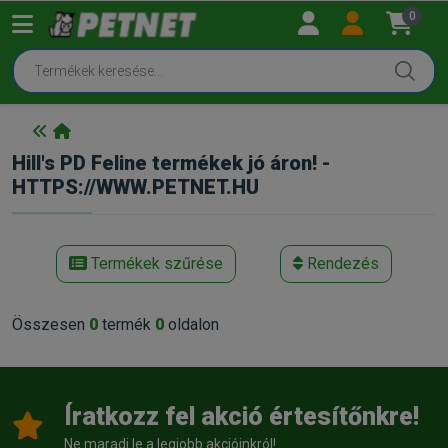
0
Hill's PD Feline termékek jó áron! -
HTTPS://WWW.PETNET.HU
Termékek szűrése
Rendezés
Összesen
0
termék
0
oldalon
Íratkozz fel akció értesítőnkre!
Ne maradj le a legjobb akcióinkról!