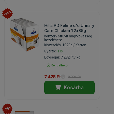
-25%
Hills PD Feline c/d Urinary
Care Chicken 12x85g
konzerv struvit húgykövesség
kezelésére
Kiszerelés: 1020g / Karton
Gyártó:
Hills
Egységár: 7 282 Ft / kg
Rendelhető
7 428 Ft
9 904 Ft
Kosárba
-25%