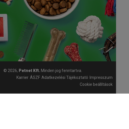
© 2026,
Petnet Kft.
Minden jog fenntartva.
Karrier
ÁSZF
Adatkezelési Tájékoztató
Impresszum
Cookie beállítások