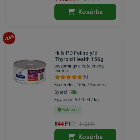
Kosárba
-25%
Hills PD Feline y/d
Thyroid Health 156g
pajzsmirigy elégtelenség
esetére
(5)
Kiszerelés: 156g / Konzerv
Gyártó:
Hills
Egységár: 5 410 Ft / kg
Raktáron
844 Ft
1 125 Ft
Kosárba