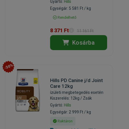
Gyártó:
Hills
Egységár: 5 581 Ft / kg
Rendelhető
8 371 Ft
11 161 Ft
Kosárba
-30%
Hills PD Canine j/d Joint
Care 12kg
ízületi megbetegedés esetén
Kiszerelés: 12kg / Zsák
Gyártó:
Hills
Egységár: 2 999 Ft / kg
Raktáron