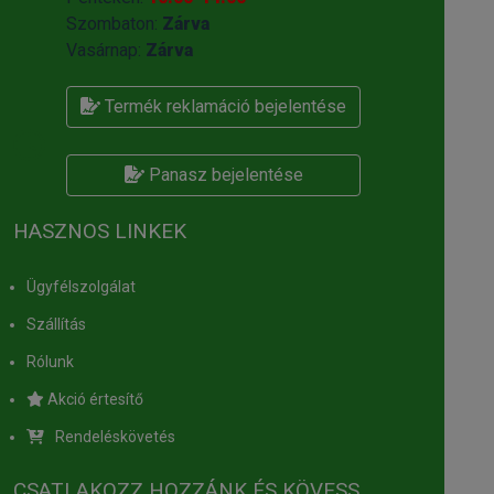
Szombaton:
Zárva
Vasárnap:
Zárva
Termék reklamáció bejelentése
Panasz bejelentése
HASZNOS LINKEK
Ügyfélszolgálat
Szállítás
Rólunk
Akció értesítő
Rendeléskövetés
CSATLAKOZZ HOZZÁNK ÉS KÖVESS