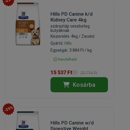
-25%
Hills PD Canine k/d
Kidney Care 4kg
száraztáp vesebeteg
kutyáknak
Kiszerelés: 4kg / Zacskó
Gyártó:
Hills
Egységár: 3 884 Ft / kg
Rendelhető
15 537 Ft
20 716 Ft
Kosárba
-25%
Hills PD Canine w/d
Digestive Weight