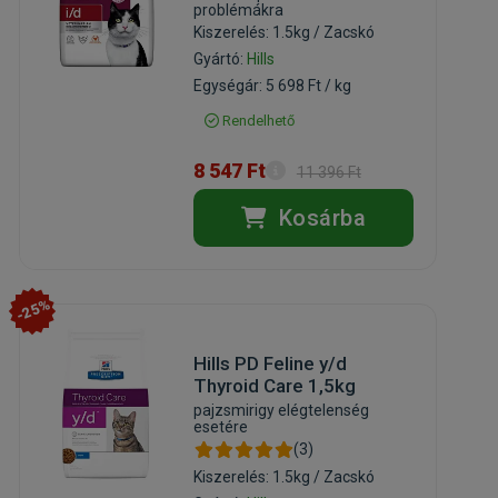
problémákra
Kiszerelés: 1.5kg / Zacskó
Gyártó:
Hills
Egységár: 5 698 Ft / kg
Rendelhető
8 547 Ft
11 396 Ft
Kosárba
-25%
Hills PD Feline y/d
Thyroid Care 1,5kg
pajzsmirigy elégtelenség
esetére
(3)
Kiszerelés: 1.5kg / Zacskó