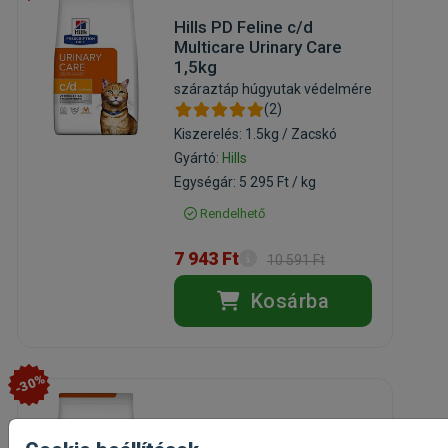
Hills PD Feline c/d
Multicare Urinary Care
1,5kg
száraztáp húgyutak védelmére
(2)
Kiszerelés: 1.5kg / Zacskó
Gyártó:
Hills
Egységár: 5 295 Ft / kg
Rendelhető
7 943 Ft
10 591 Ft
Kosárba
-30%
Hills PD Canine c/d