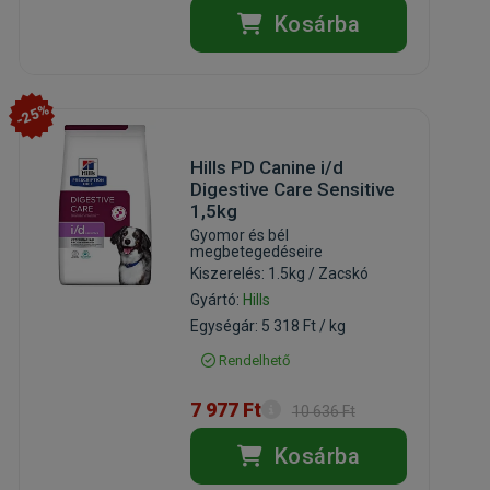
Kosárba
-25%
Hills PD Canine i/d
Digestive Care Sensitive
1,5kg
Gyomor és bél
megbetegedéseire
Kiszerelés: 1.5kg / Zacskó
Gyártó:
Hills
Egységár: 5 318 Ft / kg
Rendelhető
7 977 Ft
10 636 Ft
Kosárba