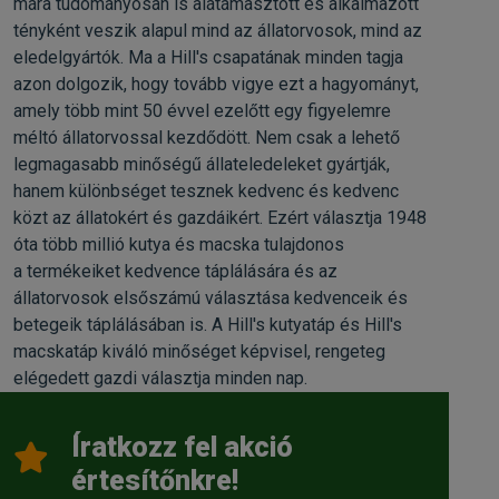
mára tudományosan is alátámasztott és alkalmazott
tényként veszik alapul mind az állatorvosok, mind az
eledelgyártók. Ma a Hill's csapatának minden tagja
azon dolgozik, hogy tovább vigye ezt a hagyományt,
amely több mint 50 évvel ezelőtt egy figyelemre
méltó állatorvossal kezdődött. Nem csak a lehető
legmagasabb minőségű állateledeleket gyártják,
hanem különbséget tesznek kedvenc és kedvenc
közt az állatokért és gazdáikért. Ezért választja 1948
óta több millió kutya és macska tulajdonos
a termékeiket kedvence táplálására és az
állatorvosok elsőszámú választása kedvenceik és
betegeik táplálásában is. A Hill's kutyatáp és Hill's
macskatáp kiváló minőséget képvisel, rengeteg
elégedett gazdi választja minden nap.
Íratkozz fel akció
értesítőnkre!