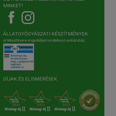
MINKET!
ÁLLATGYÓGYÁSZATI KÉSZÍTMÉNYEK
értékesítésére engedéllyel rendelkező webáruház
DÍJAK ÉS ELISMERÉSEK