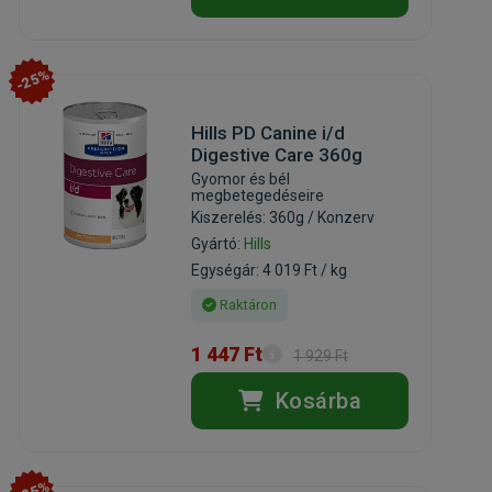
-25%
Hills PD Canine i/d
Digestive Care 360g
Gyomor és bél
megbetegedéseire
Kiszerelés: 360g / Konzerv
Gyártó:
Hills
Egységár: 4 019 Ft / kg
Raktáron
1 447 Ft
1 929 Ft
Kosárba