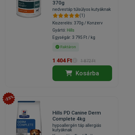
370g
nedvestáp túlsúlyos kutyáknak
(1)
Kiszerelés: 370g / Konzerv
Gyártó:
Hills
Egységár: 3 795 Ft / kg
Raktáron
1 404 Ft
1 872 Ft
Kosárba
-25%
Hills PD Canine Derm
Complete 4kg
hypoallergén táp allergiás
kutyáknak