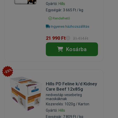
Gyártó:
Hills
Egységár: 3 665 Ft / kg
Rendelhető
Ingyenes házhozszállítás
21 990 Ft
31 414 Ft
Kosárba
-25%
Hills PD Feline k/d Kidney
Care Beef 12x85g
nedvestáp vesebeteg
macskáknak
Kiszerelés: 1020g / Karton
Gyártó:
Hills
Egységár: 7 809 Ft / kg