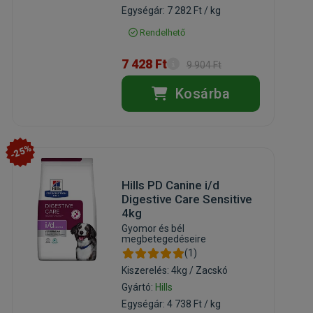
Egységár: 7 282 Ft / kg
Rendelhető
7 428 Ft
9 904 Ft
Kosárba
-25%
Hills PD Canine i/d
Digestive Care Sensitive
4kg
Gyomor és bél
megbetegedéseire
(1)
Kiszerelés: 4kg / Zacskó
Gyártó:
Hills
Egységár: 4 738 Ft / kg