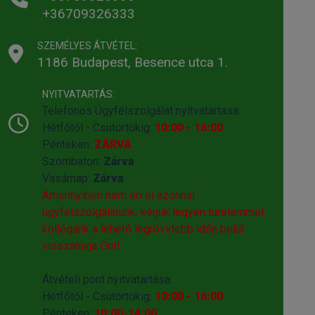
+36709326333
SZEMÉLYES ÁTVÉTEL:
1186 Budapest, Besence utca 1.
NYITVATARTÁS:
Telefonos Ügyfélszolgálat nyitvatartása:
Hétfőtől - Csütörtökig:
10:00 - 16:00
Pénteken:
ZÁRVA
Szombaton:
Zárva
Vasárnap:
Zárva
Amennyiben nem éri el azonnal
ügyfélszolgálatunk, kérjük legyen türelemmel,
kollégánk a lehető legrövidebb időn belül
visszahivja Önt!
Átvételi pont nyitvatartása:
Hétfőtől - Csütörtökig:
10:00 - 16:00
Pénteken:
10:00-14:00