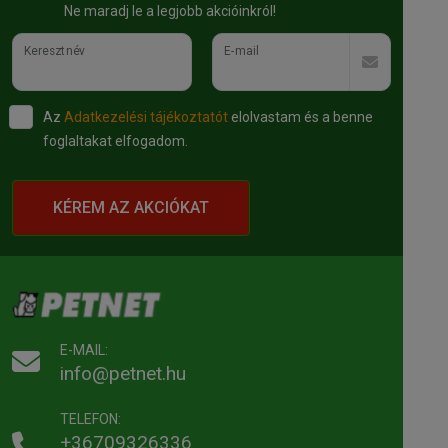
Ne maradj le a legjobb akcióinkról!
Keresztnév
E-mail
Az
Adatkezelési tájékoztatót
elolvastam és a benne
foglaltakat elfogadom.
KÉREM AZ AKCIÓKAT
E-MAIL:
info@petnet.hu
TELEFON:
+36709326336