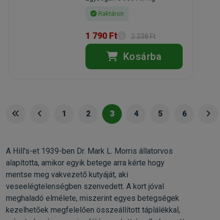
Raktáron
1 790 Ft
2 238 Ft
Kosárba
1
2
3
4
5
6
A Hill's-et 1939-ben Dr. Mark L. Morris állatorvos
alapította, amikor egyik betege arra kérte hogy
mentse meg vakvezető kutyáját, aki
veseelégtelenségben szenvedett. A kort jóval
meghaladó elmélete, miszerint egyes betegségek
kezelhetőek megfelelően összeállított táplálékkal,