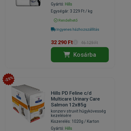
Gyártó:
Hills
Egységár: 3 229 Ft / kg
Rendelhető
Ingyenes házhozszállítás
32 290 Ft
46 129 Ft
Kosárba
-25%
Hills PD Feline c/d
Multicare Urinary Care
Salmon 12x85g
konzerv struvit húgykövesség
kezelésére
Kiszerelés: 1020g / Karton
Gyártó:
Hills