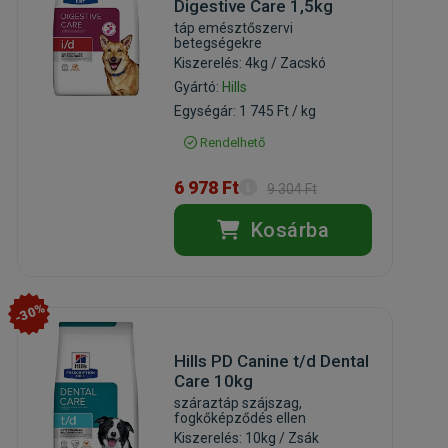
Digestive Care 1,5kg
táp emésztőszervi
betegségekre
Kiszerelés: 4kg / Zacskó
Gyártó:
Hills
Egységár: 1 745 Ft / kg
Rendelhető
6 978 Ft
9 304 Ft
Kosárba
-30%
Hills PD Canine t/d Dental
Care 10kg
száraztáp szájszag,
fogkőképződés ellen
Kiszerelés: 10kg / Zsák