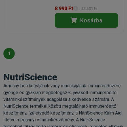
8 990 Ft
13 831 Ft
Kosárba
1
NutriScience
Amennyiben kutyájának vagy macskájának immunrendszere
gyenge és gyakran megbetegszik, javasolt immunerősítő
vitaminkészítmények adagolása a kedvence számára. A
NutriScience termékei között megtalálható immunerősítő
készítmény, ízületvédő készítmény, a NitriScience Kalm Aid,
illetve megannyi vitaminkészítmény. A NutriScience
termékeit világszerte ismerik és elismerik, rengeteg állatnak