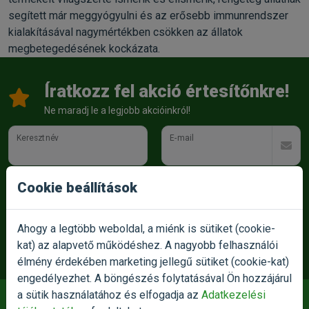
segített már meggyógyulni és az erősebb immunrendszer
kialakításával nagymértékben csökken az állatok
megbetegedésének kockázata.
Íratkozz fel akció értesítőnkre!
Ne maradj le a legjobb akcióinkról!
Keresztnév
E-mail
Az
Adatkezelési tájékoztatót
elolvastam és a benne
Cookie beállítások
foglaltakat elfogadom.
Ahogy a legtöbb weboldal, a miénk is sütiket (cookie-
kat) az alapvető működéshez. A nagyobb felhasználói
KÉREM AZ AKCIÓKAT
élmény érdekében marketing jellegű sütiket (cookie-kat)
engedélyezhet. A böngészés folytatásával Ön hozzájárul
a sütik használatához és elfogadja az
Adatkezelési