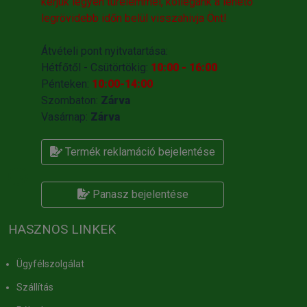
kérjük legyen türelemmel, kollégánk a lehető
legrövidebb időn belül visszahivja Önt!
Átvételi pont nyitvatartása:
Hétfőtől - Csütörtökig:
10:00 - 16:00
Pénteken:
10:00-14:00
Szombaton:
Zárva
Vasárnap:
Zárva
Termék reklamáció bejelentése
Panasz bejelentése
HASZNOS LINKEK
Ügyfélszolgálat
Szállítás