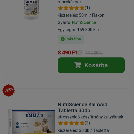
macskáknak
(1)
Kiszerelés: 50ml / Flakon
Gyártó:
NutriScience
Egységár: 169 800 Ft / l
Raktáron
8 490 Ft
11 320 Ft
Kosárba
-25%
NutriScience KalmAid
Tabletta 30db
stresszoldó készítmény kutyáknak
(3)
Kiszerelés: 30 db / Tabletta