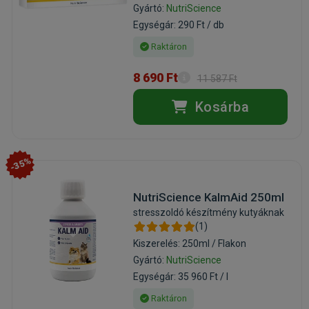
Gyártó:
NutriScience
Egységár: 290 Ft / db
Raktáron
8 690 Ft
11 587 Ft
Kosárba
-35%
NutriScience KalmAid 250ml
stresszoldó készítmény kutyáknak
(1)
Kiszerelés: 250ml / Flakon
Gyártó:
NutriScience
Egységár: 35 960 Ft / l
Raktáron