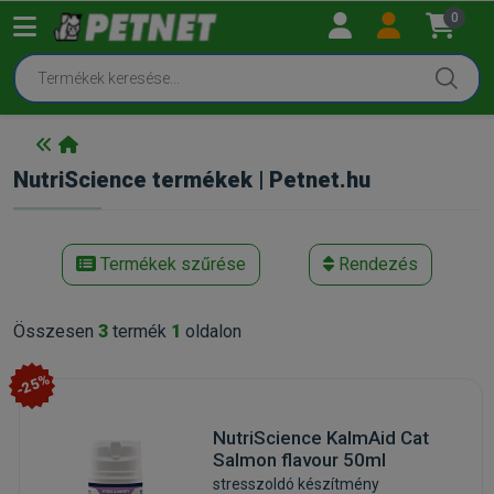
0
NutriScience termékek | Petnet.hu
Termékek szűrése
Rendezés
Összesen
3
termék
1
oldalon
-25%
NutriScience KalmAid Cat
Salmon flavour 50ml
stresszoldó készítmény