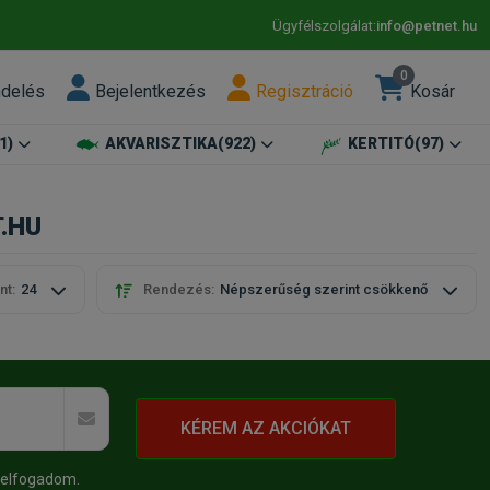
Ügyfélszolgálat:
info@petnet.hu
0
ndelés
Bejelentkezés
Regisztráció
Kosár
1)
AKVARISZTIKA
(922)
KERTITÓ
(97)
T.HU
nt:
24
Rendezés:
Népszerűség szerint csökkenő
KÉREM AZ AKCIÓKAT
 elfogadom.