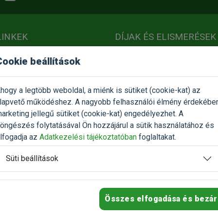
LINKEK
DÍJAK ÉS ELISMERÉSEK
Cookie beállítások
at
hogy a legtöbb weboldal, a miénk is sütiket (cookie-kat) az
lapvető működéshez. A nagyobb felhasználói élmény érdekébe
ítő
arketing jellegű sütiket (cookie-kat) engedélyezhet. A
FIZETÉSI MÓDOK
öngészés folytatásával Ön hozzájárul a sütik használatához és
követés
lfogadja az
Adatkezelési tájékoztatóban
foglaltakat.
ZZ HOZZÁNK ÉS
Süti beállítások
NKET!
SZÁLLÍTÁS
Összes elfogadása és bezár
GYÁSZATI