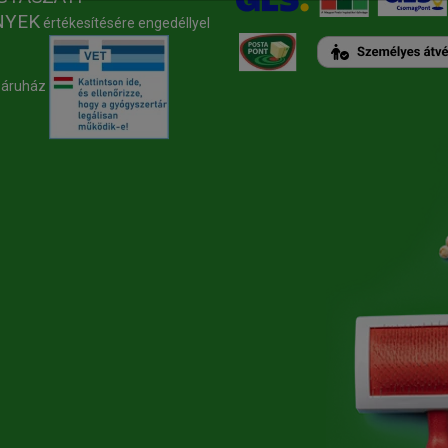
NYEK
értékesítésére engedéllyel
báruház