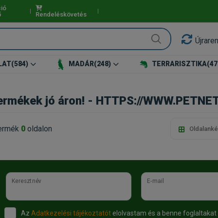
ió
ő
Rendeléskövetés
Újrare
LAT
(584)
MADÁR
(248)
TERRARISZTIKA
(47
ermékek jó áron! - HTTPS://WWW.PETNE
ermék
0
oldalon
Oldalanké
Keresztnév
E-mail
Az
Adatkezelési tájékoztatót
elolvastam és a benne foglaltakat