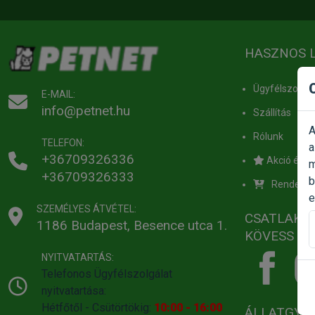
HASZNOS 
Ügyfélszolgál
E-MAIL:
info@petnet.hu
Szállítás
A
Rólunk
TELEFON:
a
+36709326336
Akció értes
m
+36709326333
b
Rendelés
e
SZEMÉLYES ÁTVÉTEL:
CSATLAKO
1186 Budapest, Besence utca 1.
KÖVESS MI
NYITVATARTÁS:
Telefonos Ügyfélszolgálat
nyitvatartása:
Hétfőtől - Csütörtökig:
10:00 - 16:00
ÁLLATGYÓ