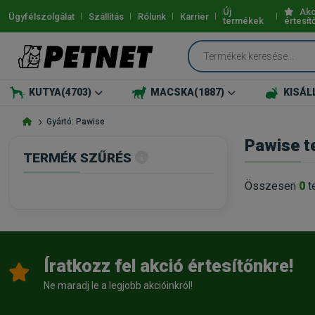
Új
Akc
Ügyfélszolgálat
Szállítás
Rólunk
Karrier
termékek
értesít
KUTYA
(4703)
MACSKA
(1887)
KISÁL
Gyártó: Pawise
Pawise t
TERMÉK SZŰRÉS
Összesen
0
t
Íratkozz fel akció értesítőnkre!
Ne maradj le a legjobb akcióinkról!