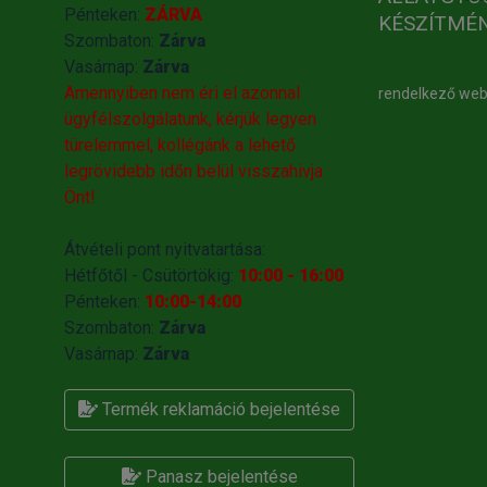
Pénteken:
ZÁRVA
KÉSZÍTMÉ
Szombaton:
Zárva
Vasárnap:
Zárva
Amennyiben nem éri el azonnal
rendelkező we
ügyfélszolgálatunk, kérjük legyen
türelemmel, kollégánk a lehető
legrövidebb időn belül visszahivja
Önt!
Átvételi pont nyitvatartása:
Hétfőtől - Csütörtökig:
10:00 - 16:00
Pénteken:
10:00-14:00
Szombaton:
Zárva
Vasárnap:
Zárva
Termék reklamáció bejelentése
Panasz bejelentése