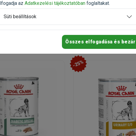
n
Raktáron
lfogadja az
Adatkezelési tájékoztatóban
foglaltakat.
Süti beállítások
1 430 Ft
1 720 Ft
2 200 Ft
Kosárba
Kosárb
Összes elfogadása és bezár
-25%