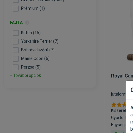
Prémium (1)
FAJTA
Kitten (15)
Yorkshire Terrier (7)
Brit rövidszőrű (7)
Maine Coon (6)
Perzsa (5)
Royal Can
+ További opciók
jutalomfal
A
Kiszerelés:
a
Gyártó:
Roy
m
Egységár: 1
b