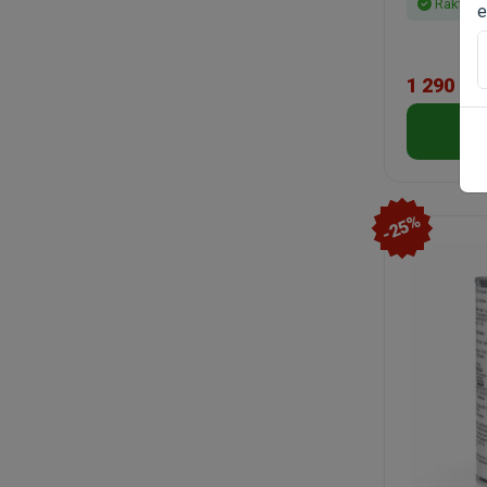
Raktáro
e
1 290 Ft
-25%