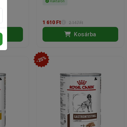
Raktáron
1 610 Ft
2 147 Ft
a
Kosárba
-25%