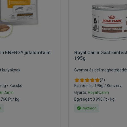
in ENERGY jutalomfalat
Royal Canin Gastrointes
195g
t kutyáknak
Gyomor és bél megbetegedés
(3)
 50g / Zacskó
Kiszerelés: 195g / Konzerv
al Canin
Gyártó:
Royal Canin
 760 Ft / kg
Egységár: 3 990 Ft / kg
n
Raktáron