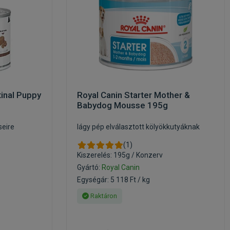
tinal Puppy
Royal Canin Starter Mother &
Babydog Mousse 195g
eire
lágy pép elválasztott kölyökkutyáknak
(1)
Kiszerelés: 195g / Konzerv
Gyártó:
Royal Canin
Egységár: 5 118 Ft / kg
Raktáron