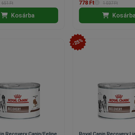
778 Ft
651 Ft
1 037 Ft
Kosárba
Kosárb
-25%
in Recovery Canin/Feline
Royal Canin Recovery Li