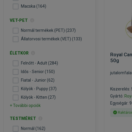
Macska (164)
VET-PET
Normál termékek (PET) (237)
Állatorvosi termékek (VET) (133)
ÉLETKOR
Royal Can
50g
Felnőtt - Adult (284)
Idős - Senior (150)
jutalomfala
Fiatal - Junior (62)
Kölyök - Puppy (37)
Kiszerelés:
Gyártó:
Roy
Kölyök - Kitten (27)
Egységár: 9
+ További opciók
Raktáro
TESTMÉRET
Normál (162)