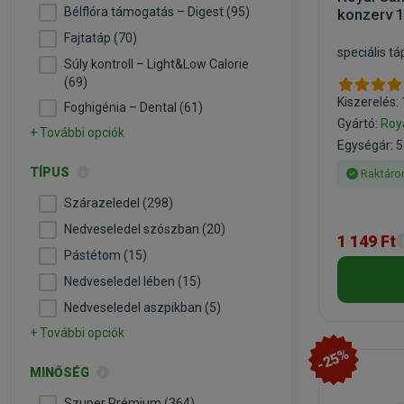
Bélflóra támogatás – Digest (95)
konzerv 
Fajtatáp (70)
speciális t
Súly kontroll – Light&Low Calorie
(69)
Kiszerelés:
Foghigénia – Dental (61)
Gyártó:
Roy
+ További opciók
Egységár: 5
TÍPUS
Raktáro
Szárazeledel (298)
Nedveseledel szószban (20)
1 149 Ft
Pástétom (15)
Nedveseledel lében (15)
Nedveseledel aszpikban (5)
+ További opciók
-25%
MINŐSÉG
Szuper Prémium (364)