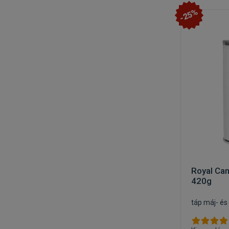
-25%
Royal Can
420g
táp máj- é