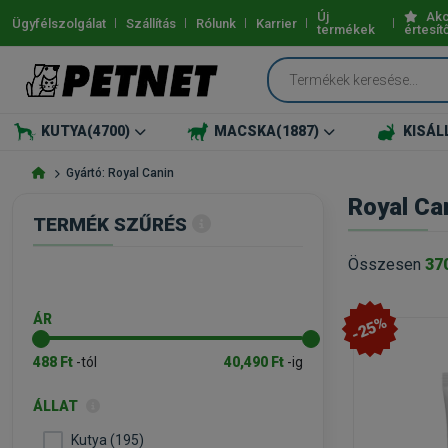
Új
Akc
Ügyfélszolgálat
Szállítás
Rólunk
Karrier
termékek
értesít
KUTYA
(4700)
MACSKA
(1887)
KISÁL
Gyártó: Royal Canin
Royal Ca
TERMÉK SZŰRÉS
Összesen
37
ÁR
-25%
488 Ft
-tól
40,490 Ft
-ig
ÁLLAT
Kutya (195)