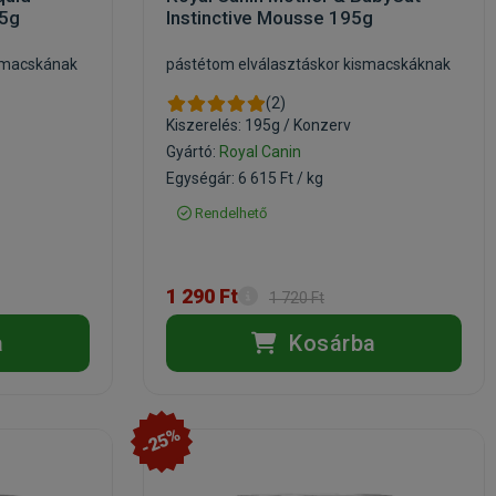
95g
Instinctive Mousse 195g
ó macskának
pástétom elválasztáskor kismacskáknak
(2)
Kiszerelés: 195g / Konzerv
Gyártó:
Royal Canin
Egységár: 6 615 Ft / kg
Rendelhető
1 290 Ft
1 720 Ft
a
Kosárba
-25%