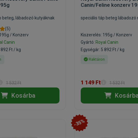
195g
Canin/Feline konzerv 1
áp beteg, lábadozó kutyáknak
speciális táp beteg lábadoz
(5)
 195g / Konzerv
Kiszerelés: 195g / Konzerv
al Canin
Gyártó:
Royal Canin
 892 Ft / kg
Egységár: 5 892 Ft / kg
n
Raktáron
1 149 Ft
1 532 Ft
1 532 Ft
Kosárba
Kosárb
-35%