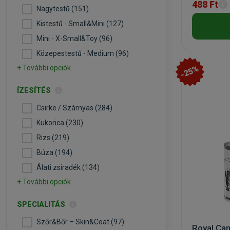
488 Ft
Nagytestű (151)
Kistestű - Small&Mini (127)
Mini - X-Small&Toy (96)
Közepestestű - Medium (96)
-25%
+ További opciók
ÍZESÍTÉS
Csirke / Szárnyas (284)
Kukorica (230)
Rizs (219)
Búza (194)
Álati zsiradék (134)
+ További opciók
SPECIALITÁS
Szőr&Bőr – Skin&Coat (97)
Royal Can