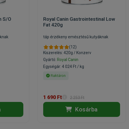
in S/O
Royal Canin Gastrointestinal Low
Fat 420g
áknak
táp érzékeny emésztésű kutyáknak
(12)
Kiszerelés: 420g / Konzerv
Gyártó:
Royal Canin
Egységár: 4 024 Ft / kg
Raktáron
1 690 Ft
2 253 Ft
a
Kosárba