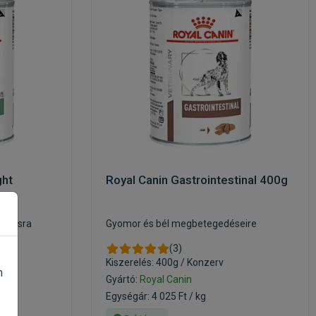
ght
Royal Canin Gastrointestinal 400g
artásra
Gyomor és bél megbetegedéseire
(3)
Kiszerelés: 400g / Konzerv
n
Gyártó:
Royal Canin
Egységár: 4 025 Ft / kg