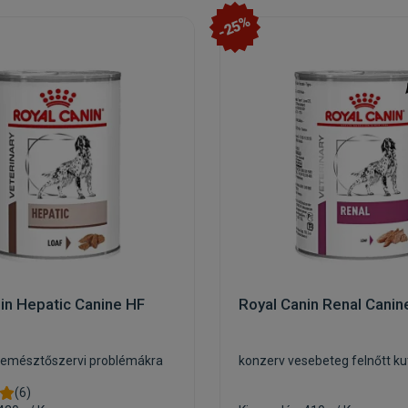
-25%
in Hepatic Canine HF
Royal Canin Renal Cani
s emésztőszervi problémákra
konzerv vesebeteg felnőtt k
(6)