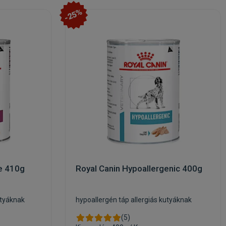
-25%
ne 410g
Royal Canin Hypoallergenic 400g
utyáknak
hypoallergén táp allergiás kutyáknak
(5)