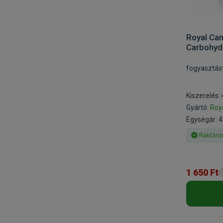
Royal Ca
Carbohyd
fogyasztás
Kiszerelés:
Gyártó:
Roy
Egységár: 4
Raktáro
1 650 Ft