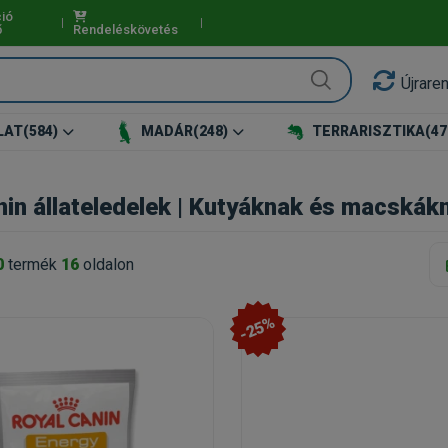
ió
ő
Rendeléskövetés
Újrare
LAT
(584)
MADÁR
(248)
TERRARISZTIKA
(47
nin állateledelek | Kutyáknak és macskák
0
termék
16
oldalon
-25%