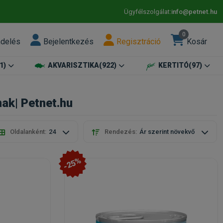
Ügyfélszolgálat:
info@petnet.hu
0
ndelés
Bejelentkezés
Regisztráció
Kosár
1)
AKVARISZTIKA
(922)
KERTITÓ
(97)
nak| Petnet.hu
Oldalanként:
24
Rendezés:
Ár szerint növekvő
-25%