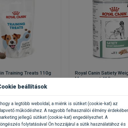
in Training Treats 110g
Royal Canin Satiety Wei
Managment 410g
Cookie beállítások
at kutyakiképzéshez
fogyasztást követő súlymegt
(1)
hogy a legtöbb weboldal, a miénk is sütiket (cookie-kat) az
 110g / Zacskó
Kiszerelés: 410g / Konzerv
lapvető működéshez. A nagyobb felhasználói élmény érdekébe
al Canin
Gyártó:
Royal Canin
arketing jellegű sütiket (cookie-kat) engedélyezhet. A
1 727 Ft / kg
Egységár: 3 488 Ft / kg
öngészés folytatásával Ön hozzájárul a sütik használatához és