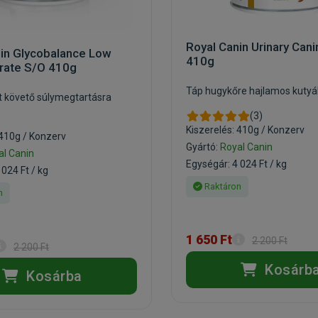
Royal Canin Urinary Can
nin Glycobalance Low
410g
rate S/O 410g
Táp hugykőre hajlamos kuty
t követő súlymegtartásra
(3)
Kiszerelés: 410g / Konzerv
 410g / Konzerv
Gyártó:
Royal Canin
al Canin
Egységár: 4 024 Ft / kg
 024 Ft / kg
Raktáron
n
1 650 Ft
2 200 Ft
2 200 Ft
Kosárb
Kosárba