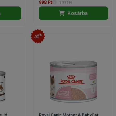
998 Ft
1 331 Ft
a
Kosárba
-25%
quid
Royal Canin Mother & BabyCat