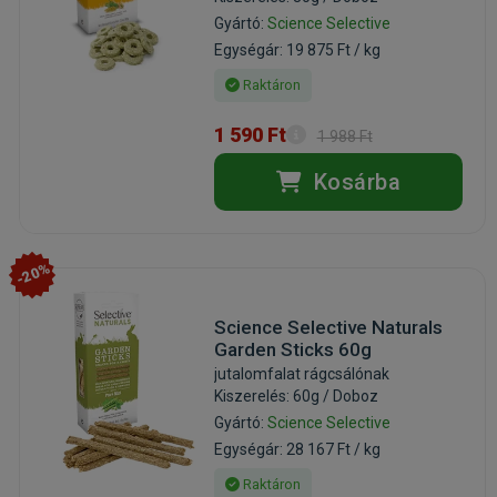
Gyártó:
Science Selective
Egységár: 19 875 Ft / kg
Raktáron
1 590 Ft
1 988 Ft
Kosárba
-20%
Science Selective Naturals
Garden Sticks 60g
jutalomfalat rágcsálónak
Kiszerelés: 60g / Doboz
Gyártó:
Science Selective
Egységár: 28 167 Ft / kg
Raktáron