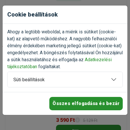
1 690 Ft
2 113 Ft
Cookie beállítások
Kosárba
Ahogy a legtöbb weboldal, a miénk is sütiket (cookie-
kat) az alapvető működéshez. A nagyobb felhasználói
-30%
élmény érdekében marketing jellegű sütiket (cookie-kat)
engedélyezhet. A böngészés folytatásával Ön hozzájárul
a sütik használatához és elfogadja az
Adatkezelési
Science Selective Vitamin-C
Care Treats funkcionális
tájékoztatóban
foglaltakat.
jutalomfalat 100g
funkcionális eledel kisemlősöknek
Süti beállítások
Kiszerelés: 100g / Doboz
Gyártó:
Science Selective
Egységár: 35 900 Ft / kg
Összes elfogadása és bezár
Raktáron
3 590 Ft
5 129 Ft