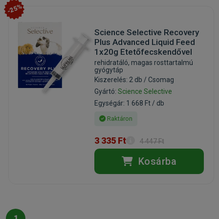
-25%
Science Selective Recovery
Plus Advanced Liquid Feed
1x20g Etetőfecskendővel
rehidratáló, magas rosttartalmú
gyógytáp
Kiszerelés: 2 db / Csomag
Gyártó:
Science Selective
Egységár: 1 668 Ft / db
Raktáron
3 335 Ft
4 447 Ft
Kosárba
1