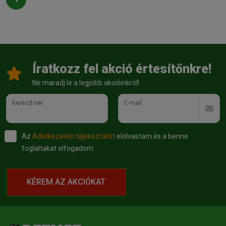
Íratkozz fel akció értesítőnkre!
Ne maradj le a legjobb akcióinkról!
Keresztnév
E-mail
Az
Adatkezelési tájékoztatót
elolvastam és a benne
foglaltakat elfogadom.
KÉREM AZ AKCIÓKAT