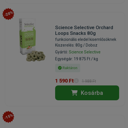
-20%
Science Selective Orchard
Loops Snacks 80g
funkcionális eledel kisemlősöknek
Kiszerelés: 80g / Doboz
Gyártó:
Science Selective
Egységár: 19 875 Ft / kg
Raktáron
1 590 Ft
1 988 Ft
Kosárba
-15%