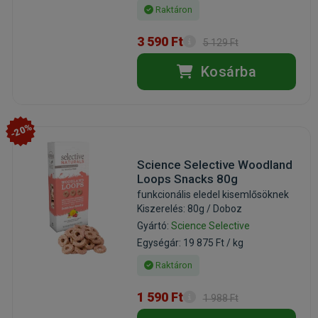
Raktáron
3 590 Ft
5 129 Ft
Kosárba
-20%
Science Selective Woodland
Loops Snacks 80g
funkcionális eledel kisemlősöknek
Kiszerelés: 80g / Doboz
Gyártó:
Science Selective
Egységár: 19 875 Ft / kg
Raktáron
1 590 Ft
1 988 Ft