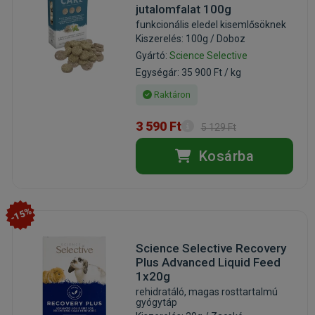
jutalomfalat 100g
funkcionális eledel kisemlősöknek
Kiszerelés: 100g / Doboz
Gyártó:
Science Selective
Egységár: 35 900 Ft / kg
Raktáron
3 590 Ft
5 129 Ft
Kosárba
-15%
Science Selective Recovery
Plus Advanced Liquid Feed
1x20g
rehidratáló, magas rosttartalmú
gyógytáp