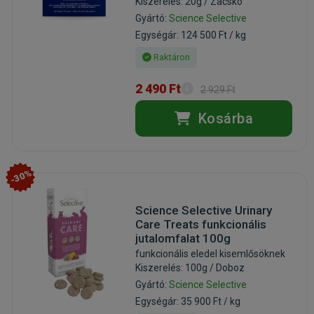
Kiszerelés: 20g / Zacskó
Gyártó:
Science Selective
Egységár: 124 500 Ft / kg
Raktáron
2 490 Ft
2 929 Ft
Kosárba
-30%
Science Selective Urinary
Care Treats funkcionális
jutalomfalat 100g
funkcionális eledel kisemlősöknek
Kiszerelés: 100g / Doboz
Gyártó:
Science Selective
Egységár: 35 900 Ft / kg