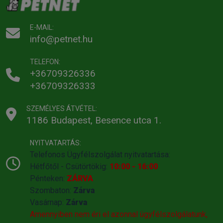
E-MAIL:
info@petnet.hu
TELEFON:
+36709326336
+36709326333
SZEMÉLYES ÁTVÉTEL:
1186 Budapest, Besence utca 1.
NYITVATARTÁS:
Telefonos Ügyfélszolgálat nyitvatartása:
Hétfőtől - Csütörtökig:
10:00 - 16:00
Pénteken:
ZÁRVA
Szombaton:
Zárva
Vasárnap:
Zárva
Amennyiben nem éri el azonnal ügyfélszolgálatunk,