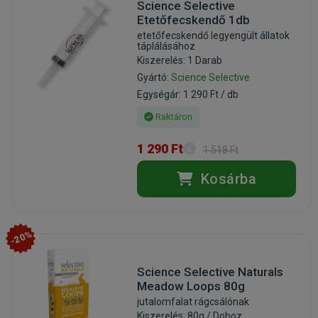
Science Selective
Etetőfecskendő 1db
etetőfecskendő legyengült állatok
táplálásához
Kiszerelés: 1 Darab
Gyártó:
Science Selective
Egységár: 1 290 Ft / db
Raktáron
1 290 Ft
1 518 Ft
Kosárba
-20%
Science Selective Naturals
Meadow Loops 80g
jutalomfalat rágcsálónak
Kiszerelés: 80g / Doboz