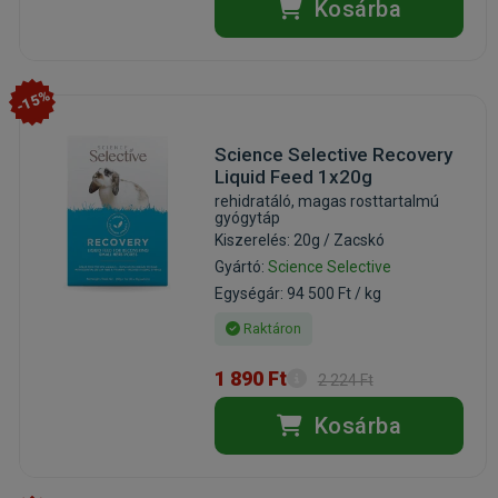
Kosárba
-15%
Science Selective Recovery
Liquid Feed 1x20g
rehidratáló, magas rosttartalmú
gyógytáp
Kiszerelés: 20g / Zacskó
Gyártó:
Science Selective
Egységár: 94 500 Ft / kg
Raktáron
1 890 Ft
2 224 Ft
Kosárba