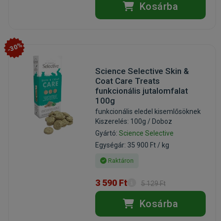
Kosárba
-30%
Science Selective Skin &
Coat Care Treats
funkcionális jutalomfalat
100g
funkcionális eledel kisemlősöknek
Kiszerelés: 100g / Doboz
Gyártó:
Science Selective
Egységár: 35 900 Ft / kg
Raktáron
3 590 Ft
5 129 Ft
Kosárba