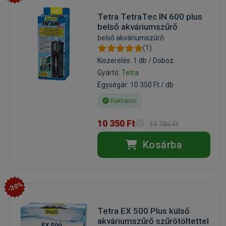
Tetra TetraTec IN 600 plus
belső akváriumszűrő
belső akváriumszűrő
(1)
Kiszerelés: 1 db / Doboz
Gyártó:
Tetra
Egységár: 10 350 Ft / db
Raktáron
10 350 Ft
14 786 Ft
Kosárba
-30%
Tetra EX 500 Plus külső
akváriumszűrő szűrötöltettel