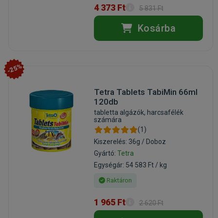
4 373 Ft
5 831 Ft
Kosárba
-25%
Tetra Tablets TabiMin 66ml
120db
tabletta algázók, harcsafélék
számára
(1)
Kiszerelés: 36g / Doboz
Gyártó:
Tetra
Egységár: 54 583 Ft / kg
Raktáron
1 965 Ft
2 620 Ft