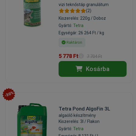
vizi teknőstáp granulátum
(2)
Kiszerelés: 220g / Doboz
Gyártó:
Tetra
Egységár: 26 264 Ft / kg
Raktáron
5 778 Ft
7 704 Ft
Kosárba
-30%
Tetra Pond AlgoFin 3L
algaölő készítmény
Kiszerelés: 3l / Flakon
Gyártó:
Tetra
Egységár: 8 131 Ft / l