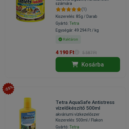
számára
(1)
Kiszerelés: 85g / Darab
Gyártó:
Tetra
Egységár: 49 294 Ft / kg
Raktáron
4 190 Ft
5 587 Ft
Kosárba
-25%
Tetra AquaSafe Antistress
vízelőkészítő 500ml
akváriumi vízkezelőszer
Kiszerelés: 500ml / Flakon
Gyártó:
Tetra