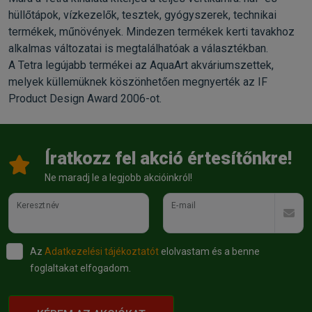
hüllőtápok, vízkezelők, tesztek, gyógyszerek, technikai
termékek, műnövények. Mindezen termékek kerti tavakhoz
alkalmas változatai is megtalálhatóak a választékban.
A Tetra legújabb termékei az AquaArt akváriumszettek,
melyek küllemüknek köszönhetően megnyerték az IF
Product Design Award 2006-ot.
Íratkozz fel akció értesítőnkre!
Ne maradj le a legjobb akcióinkról!
Keresztnév
E-mail
Az
Adatkezelési tájékoztatót
elolvastam és a benne
foglaltakat elfogadom.