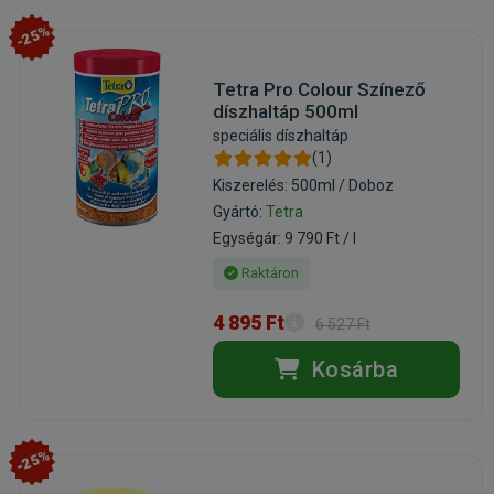
-25%
Tetra Pro Colour Színező
díszhaltáp 500ml
speciális díszhaltáp
(1)
Kiszerelés: 500ml / Doboz
Gyártó:
Tetra
Egységár: 9 790 Ft / l
Raktáron
4 895 Ft
6 527 Ft
Kosárba
-25%