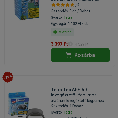
(4)
Kiszerelés: 3 db / Doboz
Gyártó:
Tetra
Egységár: 1 132 Ft / db
Raktáron
3 397 Ft
4 529 Ft
Kosárba
-30%
Tetra Tec APS 50
levegőztető légpumpa
akváriumlevegőztető légpumpa
Kiszerelés: 1 Doboz
Gyártó:
Tetra