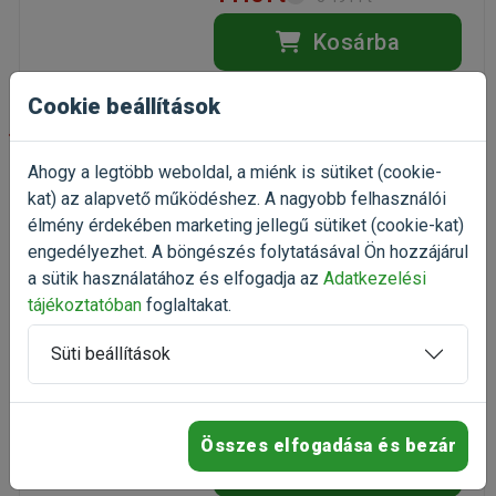
Kosárba
Cookie beállítások
-30%
Ahogy a legtöbb weboldal, a miénk is sütiket (cookie-
Tetra TetraTec IN 800 plus
kat) az alapvető működéshez. A nagyobb felhasználói
belső akváriumszűrő
élmény érdekében marketing jellegű sütiket (cookie-kat)
belső akváriumszűrő
engedélyezhet. A böngészés folytatásával Ön hozzájárul
(1)
a sütik használatához és elfogadja az
Adatkezelési
Kiszerelés: 1 db / Doboz
tájékoztatóban
foglaltakat.
Gyártó:
Tetra
Egységár: 13 012 Ft / db
Süti beállítások
Raktáron
13 012 Ft
18 589 Ft
Összes elfogadása és bezár
Kosárba