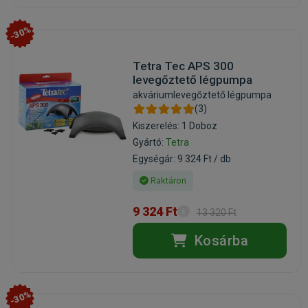
-30%
Tetra Tec APS 300
levegőztető légpumpa
akváriumlevegőztető légpumpa
(3)
Kiszerelés: 1 Doboz
Gyártó:
Tetra
Egységár: 9 324 Ft / db
Raktáron
9 324 Ft
13 320 Ft
Kosárba
-30%