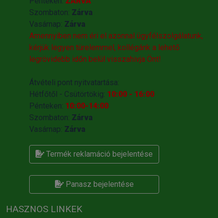
Pénteken:
ZÁRVA
Szombaton:
Zárva
Vasárnap:
Zárva
Amennyiben nem éri el azonnal ügyfélszolgálatunk,
kérjük legyen türelemmel, kollégánk a lehető
legrövidebb időn belül visszahivja Önt!
Átvételi pont nyitvatartása:
Hétfőtől - Csütörtökig:
10:00 - 16:00
Pénteken:
10:00-14:00
Szombaton:
Zárva
Vasárnap:
Zárva
Termék reklamáció bejelentése
Panasz bejelentése
HASZNOS LINKEK