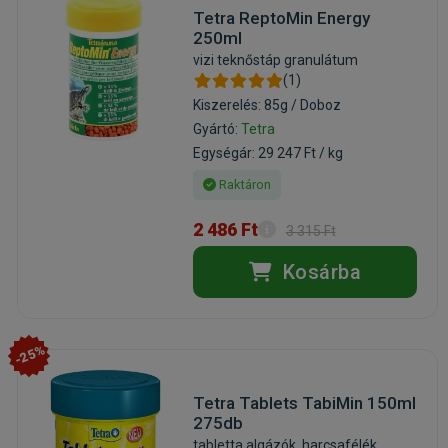
Tetra ReptoMin Energy
250ml
vizi teknőstáp granulátum
(1)
Kiszerelés: 85g / Doboz
Gyártó:
Tetra
Egységár: 29 247 Ft / kg
Raktáron
2 486 Ft
3 315 Ft
Kosárba
-25%
Tetra Tablets TabiMin 150ml
275db
tabletta algázók, harcsafélék