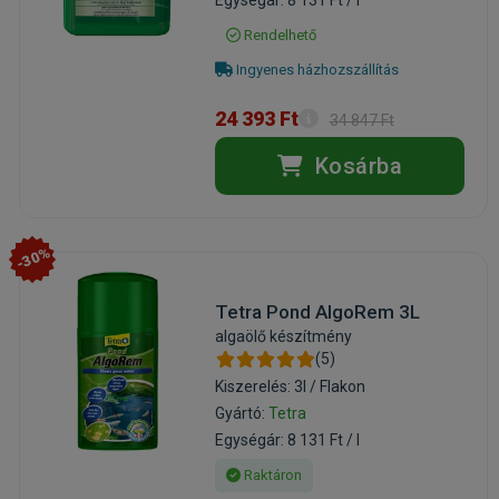
Rendelhető
Ingyenes házhozszállítás
24 393 Ft
34 847 Ft
Kosárba
-30%
Tetra Pond AlgoRem 3L
algaölő készítmény
(5)
Kiszerelés: 3l / Flakon
Gyártó:
Tetra
Egységár: 8 131 Ft / l
Raktáron