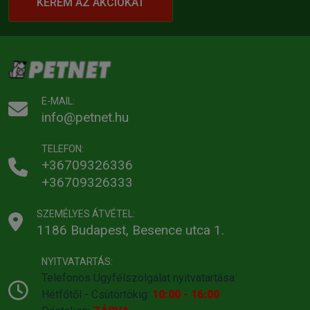
KÉREM AZ AKCIÓKAT
E-MAIL:
info@petnet.hu
TELEFON:
+36709326336
+36709326333
SZEMÉLYES ÁTVÉTEL:
1186 Budapest, Besence utca 1.
NYITVATARTÁS:
Telefonos Ügyfélszolgálat nyitvatartása:
Hétfőtől - Csütörtökig:
10:00 - 16:00