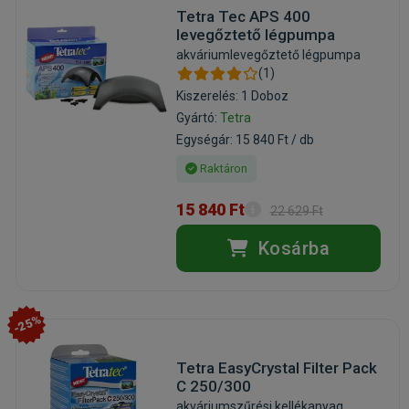
Tetra Tec APS 400
levegőztető légpumpa
akváriumlevegőztető légpumpa
(1)
Kiszerelés: 1 Doboz
Gyártó:
Tetra
Egységár: 15 840 Ft / db
Raktáron
15 840 Ft
22 629 Ft
Kosárba
-25%
Tetra EasyCrystal Filter Pack
C 250/300
akváriumszűrési kellékanyag