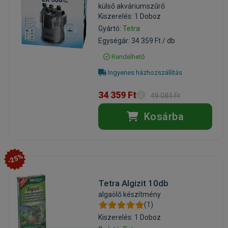
külső akváriumszűrő
Kiszerelés: 1 Doboz
Gyártó:
Tetra
Egységár: 34 359 Ft / db
Rendelhető
Ingyenes házhozszállítás
34 359 Ft
49 084 Ft
Kosárba
-25%
Tetra Algizit 10db
algaölő készítmény
(1)
Kiszerelés: 1 Doboz