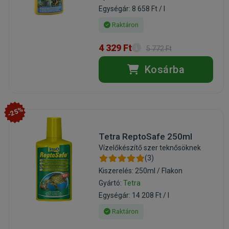
Egységár: 8 658 Ft / l
Raktáron
4 329 Ft
5 772 Ft
Kosárba
-25%
Tetra ReptoSafe 250ml
Vízelőkészítő szer teknősöknek
(3)
Kiszerelés: 250ml / Flakon
Gyártó:
Tetra
Egységár: 14 208 Ft / l
Raktáron