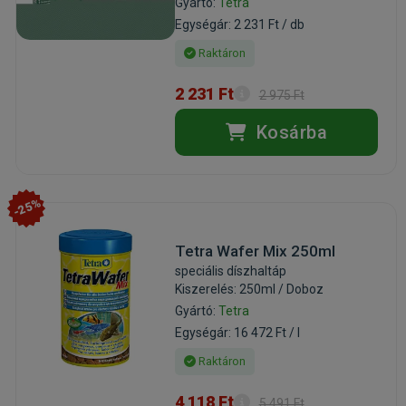
Gyártó:
Tetra
Egységár: 2 231 Ft / db
Raktáron
2 231 Ft
2 975 Ft
Kosárba
-25%
Tetra Wafer Mix 250ml
speciális díszhaltáp
Kiszerelés: 250ml / Doboz
Gyártó:
Tetra
Egységár: 16 472 Ft / l
Raktáron
4 118 Ft
5 491 Ft