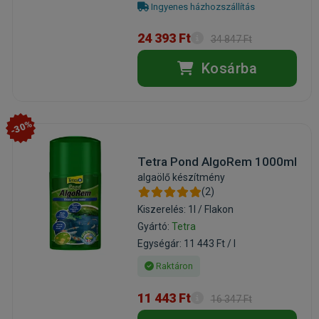
Ingyenes házhozszállítás
24 393 Ft
34 847 Ft
Kosárba
-30%
Tetra Pond AlgoRem 1000ml
algaölő készítmény
(2)
Kiszerelés: 1l / Flakon
Gyártó:
Tetra
Egységár: 11 443 Ft / l
Raktáron
11 443 Ft
16 347 Ft