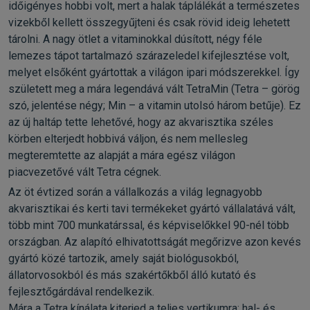
időigényes hobbi volt, mert a halak táplálékát a természetes
vizekből kellett összegyűjteni és csak rövid ideig lehetett
tárolni. A nagy ötlet a vitaminokkal dúsított, négy féle
lemezes tápot tartalmazó szárazeledel kifejlesztése volt,
melyet elsőként gyártottak a világon ipari módszerekkel. Így
született meg a mára legendává vált TetraMin (Tetra – görög
szó, jelentése négy; Min – a vitamin utolsó három betűje). Ez
az új haltáp tette lehetővé, hogy az akvarisztika széles
körben elterjedt hobbivá váljon, és nem mellesleg
megteremtette az alapját a mára egész világon
piacvezetővé vált Tetra cégnek.
Az öt évtized során a vállalkozás a világ legnagyobb
akvarisztikai és kerti tavi termékeket gyártó vállalatává vált,
több mint 700 munkatárssal, és képviselőkkel 90-nél több
országban. Az alapító elhivatottságát megőrizve azon kevés
gyártó közé tartozik, amely saját biológusokból,
állatorvosokból és más szakértőkből álló kutató és
fejlesztőgárdával rendelkezik.
Mára a Tetra kínálata kiterjed a teljes vertikumra: hal- és