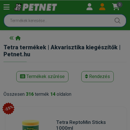
0
Tetra termékek | Akvarisztika kiegészítők |
Petnet.hu
Termékek szűrése
Rendezés
Összesen
316
termék
14
oldalon
-25%
Tetra ReptoMin Sticks
1000ml