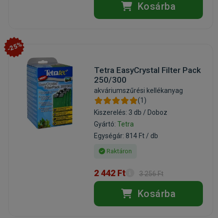
Kosárba
-25%
Tetra EasyCrystal Filter Pack
250/300
akváriumszűrési kellékanyag
(1)
Kiszerelés: 3 db / Doboz
Gyártó:
Tetra
Egységár: 814 Ft / db
Raktáron
2 442 Ft
3 256 Ft
Kosárba