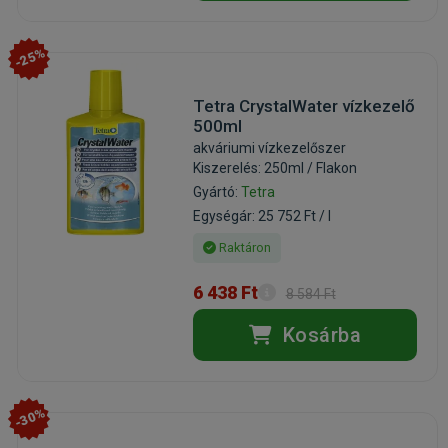
-25%
Tetra CrystalWater vízkezelő
500ml
akváriumi vízkezelőszer
Kiszerelés: 250ml / Flakon
Gyártó:
Tetra
Egységár: 25 752 Ft / l
Raktáron
6 438 Ft
8 584 Ft
Kosárba
-30%