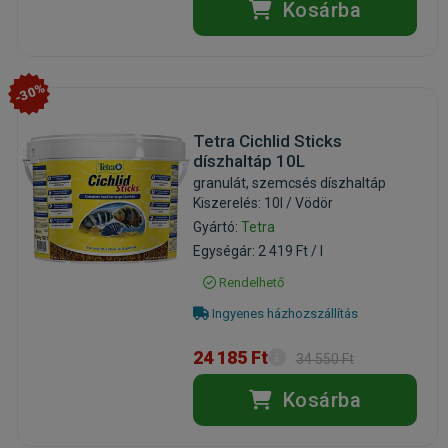
Kosárba
-30%
Tetra Cichlid Sticks
díszhaltáp 10L
granulát, szemcsés díszhaltáp
Kiszerelés: 10l / Vödör
Gyártó:
Tetra
Egységár: 2 419 Ft / l
Rendelhető
Ingyenes házhozszállítás
24 185 Ft
34 550 Ft
Kosárba