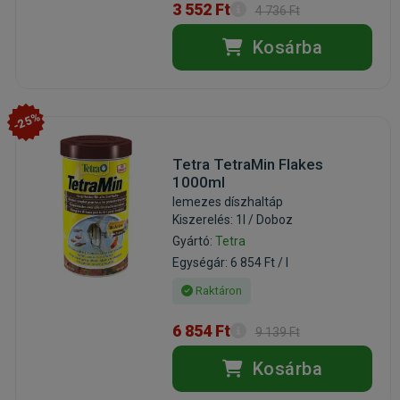
3 552 Ft
4 736 Ft
Kosárba
-25%
Tetra TetraMin Flakes
1000ml
lemezes díszhaltáp
Kiszerelés: 1l / Doboz
Gyártó:
Tetra
Egységár: 6 854 Ft / l
Raktáron
6 854 Ft
9 139 Ft
Kosárba