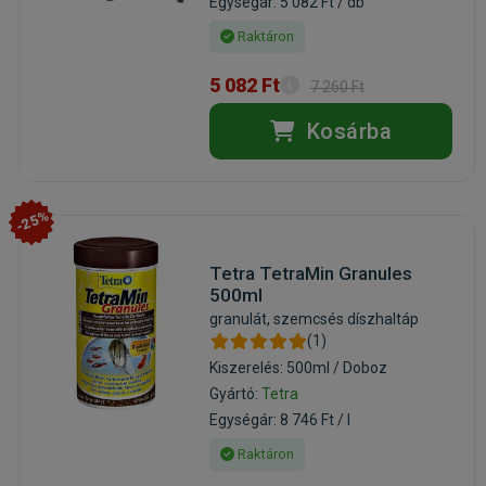
Egységár: 5 082 Ft / db
Raktáron
5 082 Ft
7 260 Ft
Kosárba
-25%
Tetra TetraMin Granules
500ml
granulát, szemcsés díszhaltáp
(1)
Kiszerelés: 500ml / Doboz
Gyártó:
Tetra
Egységár: 8 746 Ft / l
Raktáron