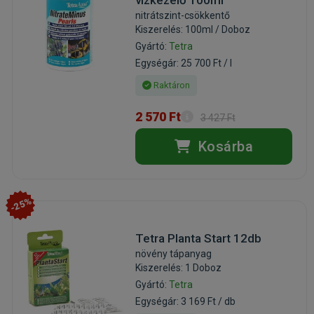
nitrátszint-csökkentő
Kiszerelés: 100ml / Doboz
Gyártó:
Tetra
Egységár: 25 700 Ft / l
Raktáron
2 570 Ft
3 427 Ft
Kosárba
-25%
Tetra Planta Start 12db
növény tápanyag
Kiszerelés: 1 Doboz
Gyártó:
Tetra
Egységár: 3 169 Ft / db