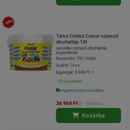
-30%
Tetra Cichlid Colour színező
díszhaltáp 10l
speciális színező díszhaltáp
sügereknek
Kiszerelés: 10l / Vödör
Gyártó:
Tetra
Egységár: 3 696 Ft / l
Rendelhető
Ingyenes házhozszállítás
36 964 Ft
52 806 Ft
Kosárba