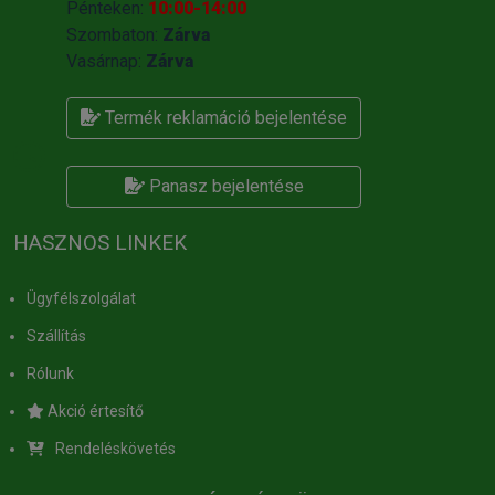
Pénteken:
10:00-14:00
Szombaton:
Zárva
Vasárnap:
Zárva
Termék reklamáció bejelentése
Panasz bejelentése
HASZNOS LINKEK
Ügyfélszolgálat
Szállítás
Rólunk
Akció értesítő
Rendeléskövetés