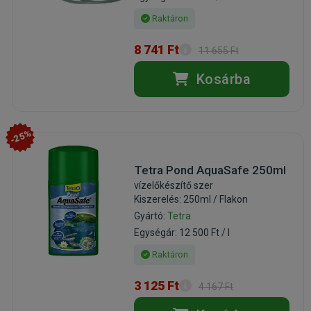
Raktáron
8 741 Ft
11 655 Ft
Kosárba
-25%
Tetra Pond AquaSafe 250ml
vízelőkészítő szer
Kiszerelés: 250ml / Flakon
Gyártó:
Tetra
Egységár: 12 500 Ft / l
Raktáron
3 125 Ft
4 167 Ft