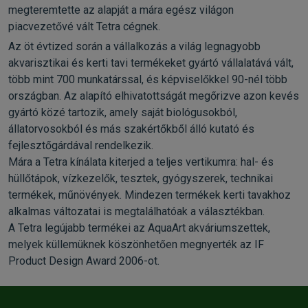
megteremtette az alapját a mára egész világon
piacvezetővé vált Tetra cégnek.
Az öt évtized során a vállalkozás a világ legnagyobb
akvarisztikai és kerti tavi termékeket gyártó vállalatává vált,
több mint 700 munkatárssal, és képviselőkkel 90-nél több
országban. Az alapító elhivatottságát megőrizve azon kevés
gyártó közé tartozik, amely saját biológusokból,
állatorvosokból és más szakértőkből álló kutató és
fejlesztőgárdával rendelkezik.
Mára a Tetra kínálata kiterjed a teljes vertikumra: hal- és
hüllőtápok, vízkezelők, tesztek, gyógyszerek, technikai
termékek, műnövények. Mindezen termékek kerti tavakhoz
alkalmas változatai is megtalálhatóak a választékban.
A Tetra legújabb termékei az AquaArt akváriumszettek,
melyek küllemüknek köszönhetően megnyerték az IF
Product Design Award 2006-ot.