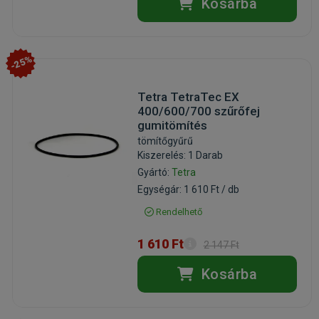
Kosárba
-25%
Tetra TetraTec EX
400/600/700 szűrőfej
gumitömítés
tömítőgyűrű
Kiszerelés: 1 Darab
Gyártó:
Tetra
Egységár: 1 610 Ft / db
Rendelhető
1 610 Ft
2 147 Ft
Kosárba