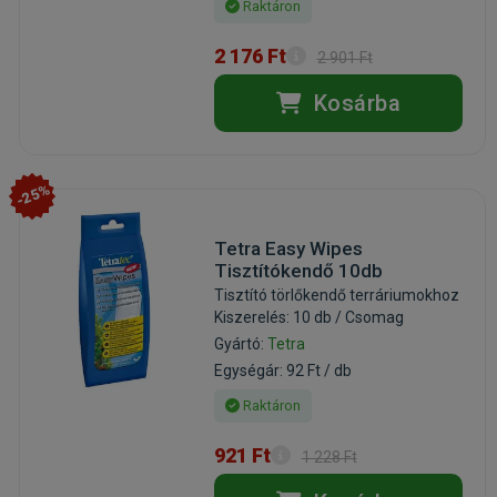
Raktáron
2 176 Ft
2 901 Ft
Kosárba
-25%
Tetra Easy Wipes
Tisztítókendő 10db
Tisztító törlőkendő terráriumokhoz
Kiszerelés: 10 db / Csomag
Gyártó:
Tetra
Egységár: 92 Ft / db
Raktáron
921 Ft
1 228 Ft