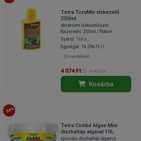
Tetra ToruMin vízkezelő
250ml
akváriumi vízkezelőszer
Kiszerelés: 250ml / Flakon
Gyártó:
Tetra
Egységár: 16 296 Ft / l
Rendelhető
4 074 Ft
5 432 Ft
Kosárba
-30%
Tetra Cichlid Algae Mini
díszhaltáp algával 10L
speciális díszhaltáp algaevő