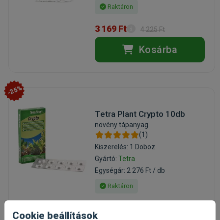
Raktáron
3 169 Ft
4 225 Ft
Kosárba
-25%
Tetra Plant Crypto 10db
növény tápanyag
(1)
Kiszerelés: 1 Doboz
Gyártó:
Tetra
Egységár: 2 276 Ft / db
Raktáron
2 276 Ft
3 035 Ft
Cookie beállítások