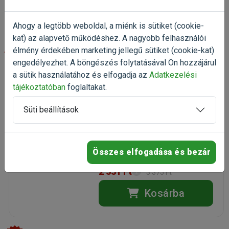
Kosárba
Ahogy a legtöbb weboldal, a miénk is sütiket (cookie-
kat) az alapvető működéshez. A nagyobb felhasználói
-25%
élmény érdekében marketing jellegű sütiket (cookie-kat)
engedélyezhet. A böngészés folytatásával Ön hozzájárul
a sütik használatához és elfogadja az
Adatkezelési
Tetra TetraPlant Initial Sticks
növénytáprudak 250ml
tájékoztatóban
foglaltakat.
növény tápanyag
Kiszerelés: 250ml / Doboz
Süti beállítások
Gyártó:
Tetra
Egységár: 10 124 Ft / l
Rendelhető
Összes elfogadása és bezár
2 531 Ft
3 375 Ft
Kosárba