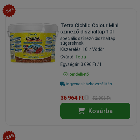
-30%
Tetra Cichlid Colour Mini
színező díszhaltáp 10l
speciális színező díszhaltáp
sügereknek
Kiszerelés: 10l / Vödör
Gyártó:
Tetra
Egységár: 3 696 Ft / l
Rendelhető
Ingyenes házhozszállítás
36 964 Ft
52 806 Ft
Kosárba
-25%