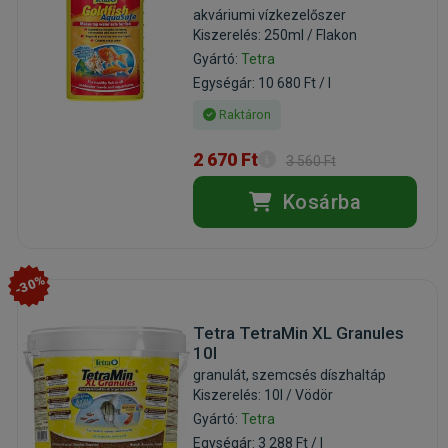
akváriumi vízkezelőszer
Kiszerelés: 250ml / Flakon
Gyártó:
Tetra
Egységár: 10 680 Ft / l
Raktáron
2 670 Ft
3 560 Ft
Kosárba
-30%
Tetra TetraMin XL Granules
10l
granulát, szemcsés díszhaltáp
Kiszerelés: 10l / Vödör
Gyártó:
Tetra
Egységár: 3 288 Ft / l