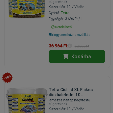
sügereknek
Kiszerelés: 10l / Vödör
Gyártó:
Tetra
Egységár: 3 696 Ft / l
Rendelhető
Ingyenes házhozszállítás
36 964 Ft
52 806 Ft
Kosárba
-30%
Tetra Cichlid XL Flakes
díszhaleledel 10L
lemezes haltáp nagytestű
sügereknek
Kiszerelés: 10l / Vödör