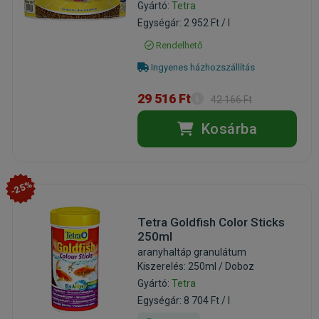
Gyártó:
Tetra
Egységár: 2 952 Ft / l
Rendelhető
Ingyenes házhozszállítás
29 516 Ft
42 166 Ft
Kosárba
-25%
Tetra Goldfish Color Sticks
250ml
aranyhaltáp granulátum
Kiszerelés: 250ml / Doboz
Gyártó:
Tetra
Egységár: 8 704 Ft / l