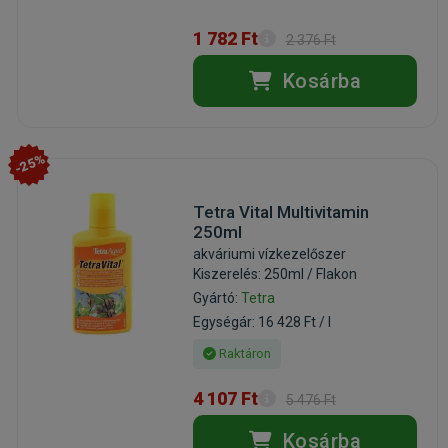
1 782 Ft
2 376 Ft
Kosárba
-25%
Tetra Vital Multivitamin
250ml
akváriumi vízkezelőszer
Kiszerelés: 250ml / Flakon
Gyártó:
Tetra
Egységár: 16 428 Ft / l
Raktáron
4 107 Ft
5 476 Ft
Kosárba