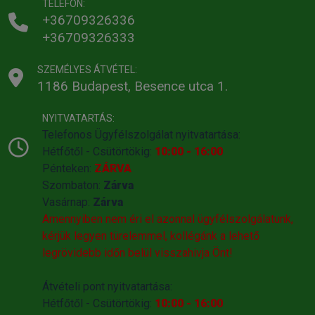
TELEFON:
+36709326336
+36709326333
SZEMÉLYES ÁTVÉTEL:
1186 Budapest, Besence utca 1.
NYITVATARTÁS:
Telefonos Ügyfélszolgálat nyitvatartása:
Hétfőtől - Csütörtökig:
10:00 - 16:00
Pénteken:
ZÁRVA
Szombaton:
Zárva
Vasárnap:
Zárva
Amennyiben nem éri el azonnal ügyfélszolgálatunk,
kérjük legyen türelemmel, kollégánk a lehető
legrövidebb időn belül visszahivja Önt!
Átvételi pont nyitvatartása:
Hétfőtől - Csütörtökig:
10:00 - 16:00