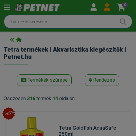
0
Tetra termékek | Akvarisztika kiegészítők |
Petnet.hu
Termékek szűrése
Rendezés
Összesen
316
termék
14
oldalon
-25%
Tetra Goldfish AquaSafe
250ml