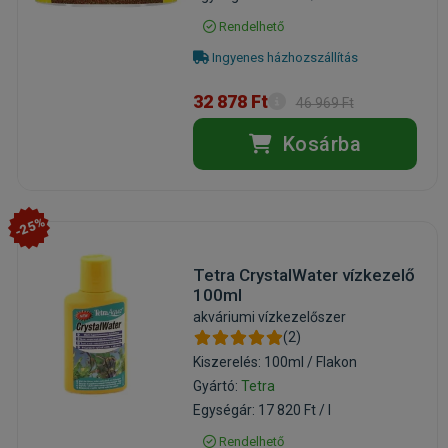
Rendelhető
Ingyenes házhozszállítás
32 878 Ft
46 969 Ft
Kosárba
-25%
Tetra CrystalWater vízkezelő
100ml
akváriumi vízkezelőszer
(2)
Kiszerelés: 100ml / Flakon
Gyártó:
Tetra
Egységár: 17 820 Ft / l
Rendelhető