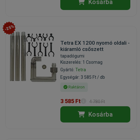
Kosárba
-25%
Tetra EX 1200 nyomó oldali -
kiáramló csőszett
tapadógumi
Kiszerelés: 1 Csomag
Gyártó:
Tetra
Egységár: 3 585 Ft / db
Raktáron
3 585 Ft
4 780 Ft
Kosárba