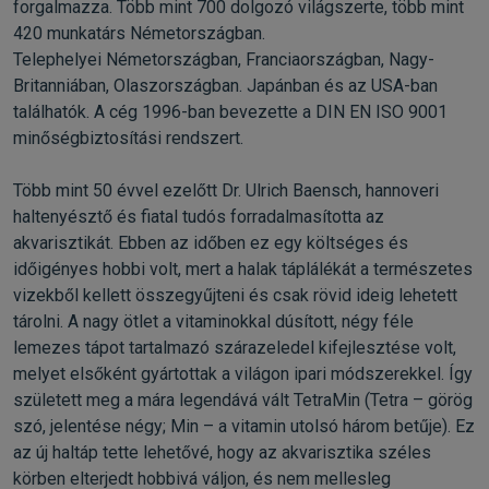
forgalmazza. Több mint 700 dolgozó világszerte, több mint
420 munkatárs Németországban.
Telephelyei Németországban, Franciaországban, Nagy-
Britanniában, Olaszországban. Japánban és az USA-ban
találhatók. A cég 1996-ban bevezette a DIN EN ISO 9001
minőségbiztosítási rendszert.
Több mint 50 évvel ezelőtt Dr. Ulrich Baensch, hannoveri
haltenyésztő és fiatal tudós forradalmasította az
akvarisztikát. Ebben az időben ez egy költséges és
időigényes hobbi volt, mert a halak táplálékát a természetes
vizekből kellett összegyűjteni és csak rövid ideig lehetett
tárolni. A nagy ötlet a vitaminokkal dúsított, négy féle
lemezes tápot tartalmazó szárazeledel kifejlesztése volt,
melyet elsőként gyártottak a világon ipari módszerekkel. Így
született meg a mára legendává vált TetraMin (Tetra – görög
szó, jelentése négy; Min – a vitamin utolsó három betűje). Ez
az új haltáp tette lehetővé, hogy az akvarisztika széles
körben elterjedt hobbivá váljon, és nem mellesleg