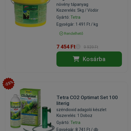
növény tápanyag
Kiszerelés: 5kg / Vödör
Gyártó:
Tetra
Egységár: 1 491 Ft / kg
Rendelhető
7 454 Ft
9 939 Ft
Kosárba
-25%
Tetra CO2 Optimat Set 100
literig
széndioxid adagoló készlet
Kiszerelés: 1 Doboz
Gyártó:
Tetra
Egységár: 8 741 Ft / db