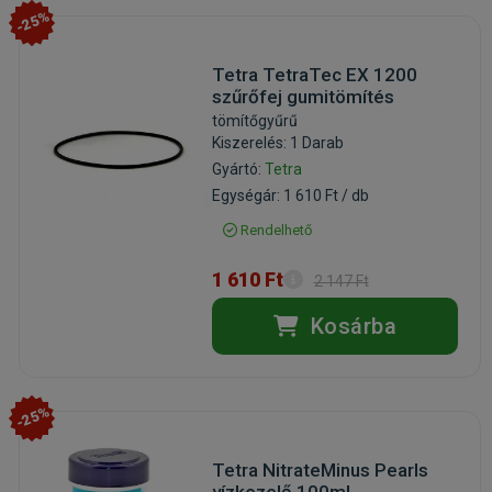
-25%
Tetra TetraTec EX 1200
szűrőfej gumitömítés
tömítőgyűrű
Kiszerelés: 1 Darab
Gyártó:
Tetra
Egységár: 1 610 Ft / db
Rendelhető
1 610 Ft
2 147 Ft
Kosárba
-25%
Tetra NitrateMinus Pearls
vízkezelő 100ml