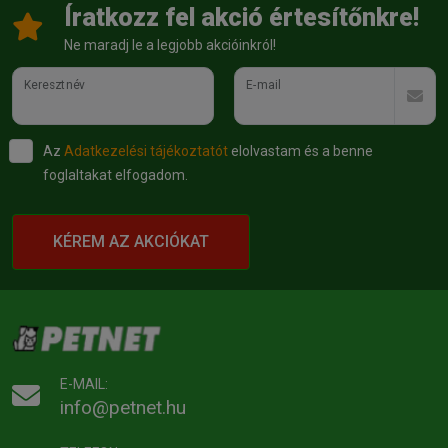
Íratkozz fel akció értesítőnkre!
Ne maradj le a legjobb akcióinkról!
Keresztnév
E-mail
Az
Adatkezelési tájékoztatót
elolvastam és a benne
foglaltakat elfogadom.
KÉREM AZ AKCIÓKAT
E-MAIL:
info@petnet.hu