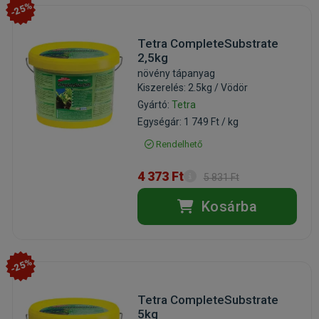
-25%
Tetra CompleteSubstrate
2,5kg
növény tápanyag
Kiszerelés: 2.5kg / Vödör
Gyártó:
Tetra
Egységár: 1 749 Ft / kg
Rendelhető
4 373 Ft
5 831 Ft
Kosárba
-25%
Tetra CompleteSubstrate
5kg